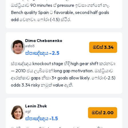
ඔස්ට්‍රියාව 90 minutes ඒ pressure ඉවසා ගන්නේ නෑ.
Bench quality Spain ට favorable, second half goals
add වෙනවා. ෆෝරා (-1.5) ස්ථිර.
Dima Chebanenko
කේපර්
ඔඩ්ස් 3.34
ස්පාඤ්ඤය -2.5
ස්පාඤ්ඤය knockout stage හිදී high gear shift කරනවා
— 2010 ජය ලැබීමෙන් long gap motivation. ඔස්ට්‍රියාව
ආරක්ෂාව gaps නිසා 3+ goals allow likely. ෆෝරා (-2.5)
odds 3.34 risky නමුත් value ඇති.
Lenin Zhuk
ප්‍රෝ
ඔඩ්ස් 2.00
ස්පාඤ්ඤය -1.5