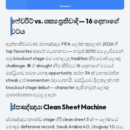
ෆේවරිට් vs. ශක්‍ය ප්‍රතිවාදි — 16 දෙනාගේ
වටය
ඇත්ත කිව්වොත්, ස්පාඤ්ඤය FIFA ලෝක කුසලාන 2026 හි
top favorites අතරේ ගැනෙනවා — නමුත් 2010 ජය ලැබීමෙන්
පසු knockout stage ජය නොලැබූ tradition කිව්වොත් ලොකු
challenge. ⚽ ඒ drought නිම කිරීමට 16 දෙනාගේ වටයේ
ඔස්ට්‍රියාව සමඟ හොඳ opportunity. තරඟ 34 ක් නොපරාජිත
streak ද ඒ momentum රදා ගෙනයි. ඔස්ට්‍රියාව දිගු කලක් ගත්
knockout stage debut — character ඇති නමුත් ලොකු
ගුණාත්මකතා ගැටලු ද ඇත.
ස්පාඤ්ඤය: Clean Sheet Machine
ස්පාඤ්ඤය කාණ්ඩ stage හිදී clean sheet 3 ක් — ලෝකයේ
හොඳම defensive record. Saudi Arabia 4:0, Uruguay 1:0 ජය,