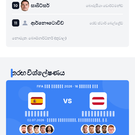
සාබිට්සර්
බොරූසියා ඩොර්ට්මන්ඩ්
ආර්නෞටොවිච්
රෙඩ් ස්ටාර් බෙල්ග්‍රේඩ්
නොමැත: බෞම්ගාර්ට්නර් (තුවාල)
තරඟ විශ්ලේෂණය