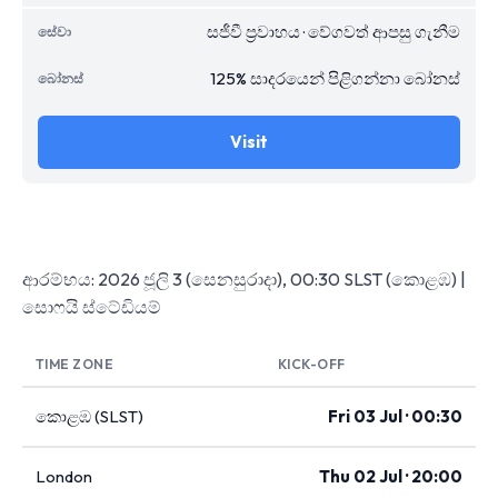
සජීවී ප්‍රවාහය · වේගවත් ආපසු ගැනීම
125% සාදරයෙන් පිළිගන්නා බෝනස්
Visit
ආරම්භය: 2026 ජූලි 3 (සෙනසුරාදා), 00:30 SLST (කොළඹ) |
සොෆයි ස්ටේඩියම්
TIME ZONE
KICK-OFF
කොළඹ (SLST)
Fri 03 Jul · 00:30
London
Thu 02 Jul · 20:00