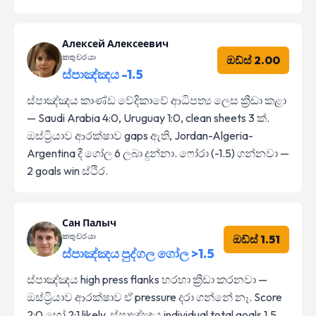
Алексей Алексеевич
කතුවරයා
ඔඩ්ස් 2.00
ස්පාඤ්ඤය -1.5
ස්පාඤ්ඤය කාණ්ඩ වේදිකාවේ ආධිපත්‍ය ලෙස ක්‍රීඩා කළා
— Saudi Arabia 4:0, Uruguay 1:0, clean sheets 3 ක්.
ඔස්ට්‍රියාව ආරක්ෂාව gaps ඇති, Jordan-Algeria-
Argentina දී ගෝල 6 ලබා දුන්නා. ෆෝරා (-1.5) ගන්නවා —
2 goals win ස්ථිර.
Сан Палыч
කතුවරයා
ඔඩ්ස් 1.51
ස්පාඤ්ඤය පුද්ගල ගෝල >1.5
ස්පාඤ්ඤය high press flanks හරහා ක්‍රීඩා කරනවා —
ඔස්ට්‍රියාව ආරක්ෂාව ඒ pressure දරා ගන්නේ නෑ. Score
2:0 හෝ 2:1 likely, ස්පාඤ්ඤය individual total goals 1.5