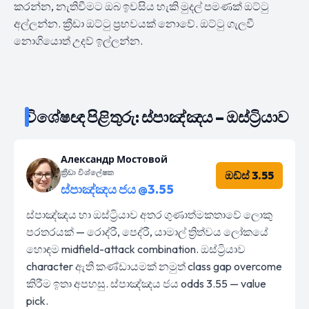
කරන්න, නැතිවීමට ඔබ ඉවසිය හැකි මුදල් පමණක් ඔට්ටු
අල්ලන්න. ක්‍රීඩා ඔට්ටු ප්‍රභවයක් නොවේ. ඔට්ටු ගැලවී
නොගියොත් උදව් ඉල්ලන්න.
විශේෂඥ පිළිතුරු: ස්පාඤ්ඤය – ඔස්ට්‍රියාව
Александр Мостовой
ක්‍රීඩා විශ්ලේෂක
ඔඩ්ස් 3.55
ස්පාඤ්ඤය ජය @3.55
ස්පාඤ්ඤය හා ඔස්ට්‍රියාව අතර ගුණාත්මකතාවේ ලොකු
පරතරයක් — රොද්රී, පෙද්රී, යාමාල් ත්‍රිත්වය ලෝකයේ
හොඳම midfield-attack combination. ඔස්ට්‍රියාව
character ඇති කණ්ඩායමක් නමුත් class gap overcome
කිරීම ඉතා අපහසු. ස්පාඤ්ඤය ජය odds 3.55 — value
pick.