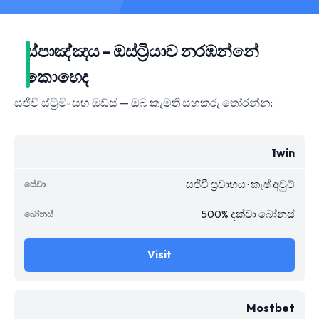
ස්පාඤ්ඤය – ඔස්ට්‍රියාව නරඹන්නේ
කොහෙද
සජීවී ස්ට්‍රීමිං සහ ඔඩ්ස් — ඔබ කැමති සහකරු තෝරන්න:
1win
සජීවී ප්‍රවාහය · කැෂ් අවුට්
500% දක්වා බෝනස්
Visit
Mostbet