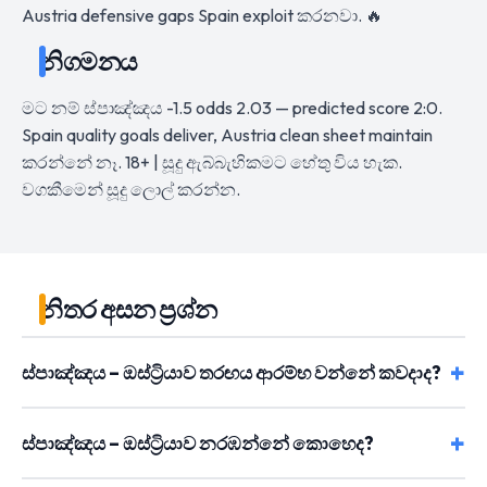
Austria defensive gaps Spain exploit කරනවා. 🔥
නිගමනය
මට නම් ස්පාඤ්ඤය -1.5 odds 2.03 — predicted score 2:0.
Spain quality goals deliver, Austria clean sheet maintain
කරන්නේ නෑ. 18+ | සූදු ඇබ්බැහිකමට හේතු විය හැක.
වගකීමෙන් සූදු ලොල් කරන්න.
නිතර අසන ප්‍රශ්න
ස්පාඤ්ඤය – ඔස්ට්‍රියාව තරඟය ආරම්භ වන්නේ කවදාද?
ස්පාඤ්ඤය – ඔස්ට්‍රියාව නරඹන්නේ කොහෙද?