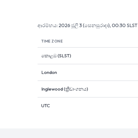
ආරම්භය: 2026 ජූලි 3 (සෙනසුරාදා), 00:30 SLS
TIME ZONE
කොළඹ (SLST)
London
Inglewood (ක්‍රීඩාංගනය)
UTC