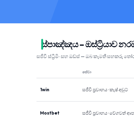
ස්පාඤ්ඤය – ඔස්ට්‍රියාව
සජීවී ස්ට්‍රීමිං සහ ඔඩ්ස් — ඔබ කැමති සහකරු ත
සේවා
1win
සජීවී ප්‍රවාහය · කැෂ් අවුට්
Mostbet
සජීවී ප්‍රවාහය · වේගවත් ආ