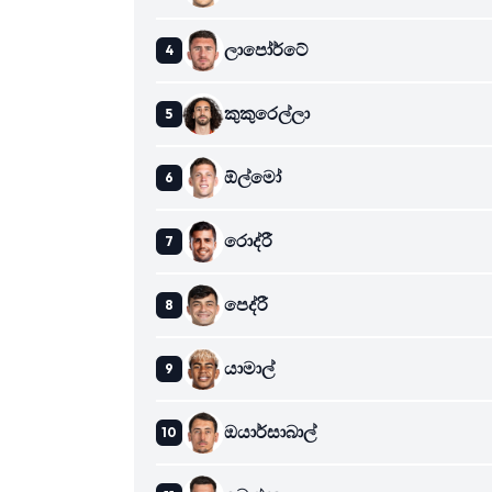
ලාපෝර්ටේ
කුකුරෙල්ලා
ඕල්මෝ
රොද්රී
පෙද්රී
යාමාල්
ඔයාර්සාබාල්