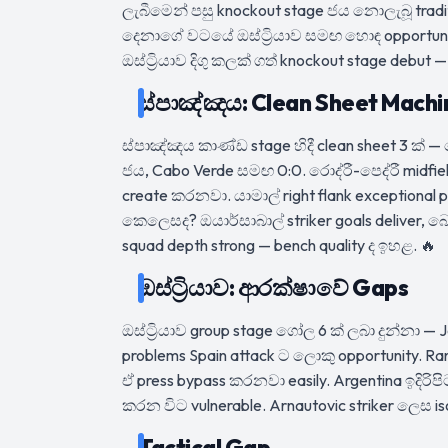
ලැබීමෙන් පසු knockout stage ජය නොලැබූ tradit
දෙනාගේ වටයේ ඔස්ට්‍රියාව සමඟ හොඳ opportuni
ඔස්ට්‍රියාව දිගු කලක් ගත් knockout stage debu
ස්පාඤ්ඤය: Clean Sheet Machi
ස්පාඤ්ඤය කාණ්ඩ stage හිදී clean sheet 3 ක් 
ජය, Cabo Verde සමඟ 0:0. රොද්රී-පෙද්රී midfi
create කරනවා. යාමාල් right flank exceptional 
කෙලෙසද? ඔයාර්සාබාල් striker goals deliver, බාෙ
squad depth strong — bench quality ද ඉහළ. 🔥
ඔස්ට්‍රියාව: ආරක්ෂාවේ Gaps
ඔස්ට්‍රියාව group stage ගෝල 6 ක් ලබා දුන්නා — J
problems Spain attack ට ලොකු opportunity. Rang
ඒ press bypass කරනවා easily. Argentina ඉදිරිප
කරන විට vulnerable. Arnautovic striker ලෙස iso
Tactical Gap