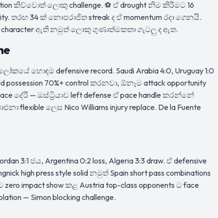
ion කිව්වොත් ලොකු challenge. ⚽ ඒ drought නිම කිරීමට 16
ty. තරඟ 34 ක් නොපරාජිත streak ද ඒ momentum රදා ගෙනයි.
t — character ඇති නමුත් ලොකු ගුණාත්මකතා ගැටලු ද ඇත.
ne
— ලෝකයේ හොඳම defensive record. Saudi Arabia 4:0, Uruguay 1:0
eld possession 70%+ control කරනවා, ඕනෑම attack opportunity
pace දේරී — ඔස්ට්‍රියාව left defense ඒ pace handle කරන්නේ
එනා flexible ලෙස Nico Williams injury replace. De la Fuente
ordan 3:1 ජය, Argentina 0:2 loss, Algeria 3:3 draw. ඒ defensive
nick high press style solid නමුත් Spain short pass combinations
ිට zero impact show කළ Austria top-class opponents ට face
lation — Simon blocking challenge.