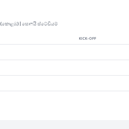
T (කොළඹ) | සොෆයි ස්ටේඩියම්
KICK-OFF