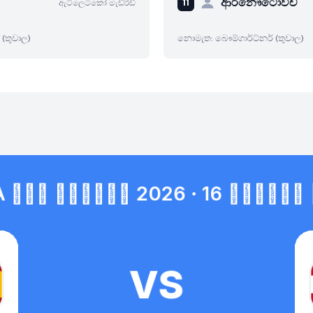
ආර්නෞටොවිච්
ඇට්ලෙටිකෝ මැඩ්රිඩ්
 (තුවාල)
නොමැත: බෞම්ගාර්ට්නර් (තුවාල)