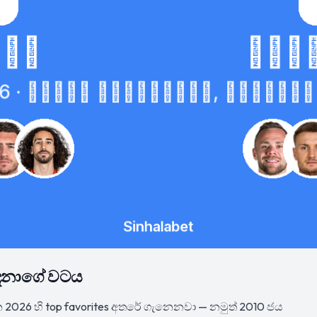
16 දෙනාගේ වටය
2026 හි top favorites අතරේ ගැනෙනවා — නමුත් 2010 ජය