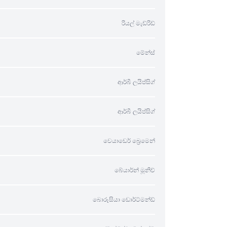
රියල් මැඩ්රිඩ්
මේන්ස්
ආර්බී ලයිප්සිග්
ආර්බී ලයිප්සිග්
වෙයාඩෙර් බ්‍රෙමෙන්
බේයාර්න් මූනිච්
බොරූසියා ඩොර්ට්මන්ඩ්