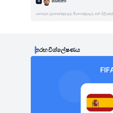
බාෙඑනා
නොමැත: මූනොස් (තුවාල), පිනො (තුවාල), එන්. විලියම්ස්
තරඟ විශ්ලේෂණය