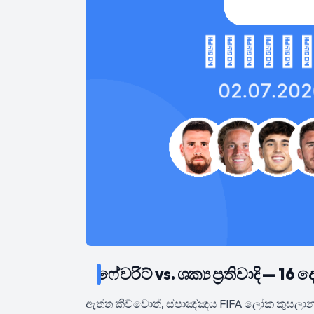
ෆේවරිට් vs. ශක්‍ය ප්‍රතිවාදි — 
ඇත්ත කිව්වොත්, ස්පාඤ්ඤය FIFA ලෝක කුසලාන 