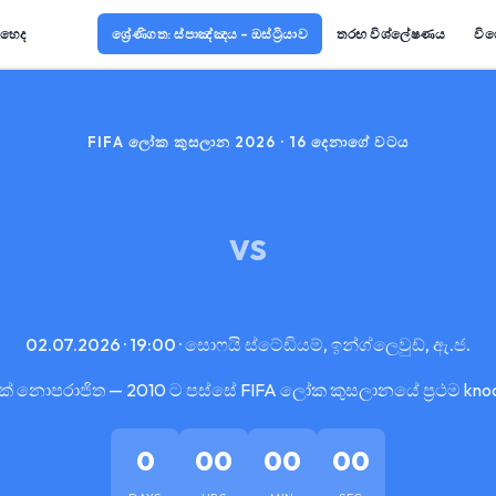
ොහෙද
ශ්‍රේණිගත: ස්පාඤ්ඤය – ඔස්ට්‍රියාව
තරඟ විශ්ලේෂණය
විශ
FIFA ලෝක කුසලාන 2026 · 16 දෙනාගේ වටය
VS
02.07.2026 · 19:00 · සොෆයි ස්ටේඩියම්, ඉන්ග්ලෙවුඩ්, ඇ.ජ.
ක් නොපරාජිත — 2010 ට පස්සේ FIFA ලෝක කුසලානයේ ප්‍රථම kno
0
00
00
00