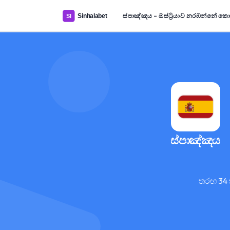
ස්පාඤ්ඤය – ඔස්ට්‍රියාව නරඹන්නේ ක
ස්පාඤ්ඤය
තරඟ 34 