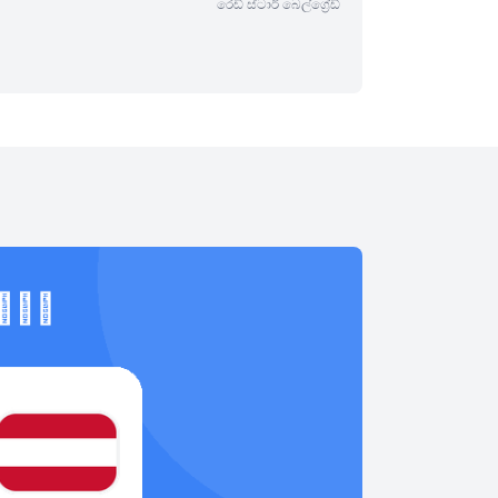
රෙඩ් ස්ටාර් බෙල්ග්‍රේඩ්