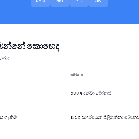
DAYS
HRS
MIN
SEC
 නරඹන්නේ කොහෙද
ෝරන්න:
බෝනස්
500% දක්වා බෝනස්
පසු ගැනීම
125% සාදරයෙන් පිළිගන්නා බෝනස