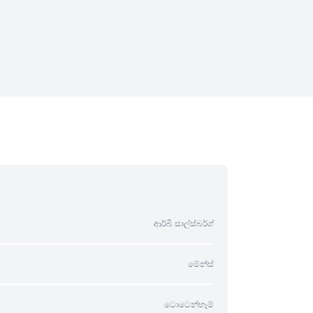
ආර්බී සාල්ස්බර්ග්
මේන්ස්
ටොටෙන්හෑම්