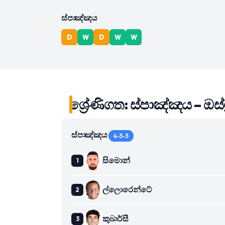
ස්පාඤ්ඤය
D
W
D
W
W
ශ්‍රේණිගත: ස්පාඤ්ඤය – ඔස්ට්
ස්පාඤ්ඤය
4-3-3
සිමොන්
ල්ලොරෙන්ටේ
කුබාර්සී