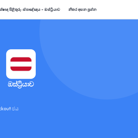
ේෂඥ පිළිතුරු: ස්පාඤ්ඤය – ඔස්ට්‍රියාව
නිතර අසන ප්‍රශ්න
ඔස්ට්‍රියාව
ckout ජය