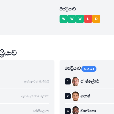
ඔස්ට්‍රියාව
W
W
W
L
D
‍රියාව
ඔස්ට්‍රියාව
4-2-3-1
ඒ. ෂ්ලේගර්
ඇත්ලෙටික් බිල්බාඕ
පොෂ්
ඇට්ලෙටිකෝ මැඩ්රිඩ්
ඩාන්සො
බාර්සිලෝනා