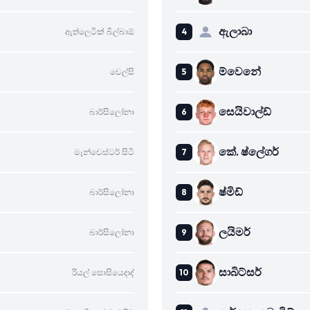
ඇලාබා
ඇත්ලෙටික් බිල්බාඕ
ම්වෙනේ
චෙල්සි
සෙයිවාල්ඩ්
බාර්සිලෝනා
කේ. ෂ්ලේගර්
මෑන්චෙස්ටර් සිටි
ෂ්මිඩ්
බාර්සිලෝනා
ලයිමර්
බාර්සිලෝනා
සාබිට්සර්
රියල් සොසියෙදාද්