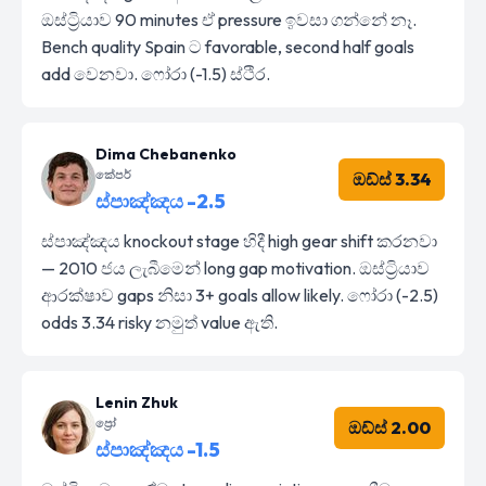
ඔස්ට්‍රියාව 90 minutes ඒ pressure ඉවසා ගන්නේ නෑ.
Bench quality Spain ට favorable, second half goals
add වෙනවා. ෆෝරා (-1.5) ස්ථිර.
Dima Chebanenko
කේපර්
ඔඩ්ස් 3.34
ස්පාඤ්ඤය -2.5
ස්පාඤ්ඤය knockout stage හිදී high gear shift කරනවා
— 2010 ජය ලැබීමෙන් long gap motivation. ඔස්ට්‍රියාව
ආරක්ෂාව gaps නිසා 3+ goals allow likely. ෆෝරා (-2.5)
odds 3.34 risky නමුත් value ඇති.
Lenin Zhuk
ප්‍රෝ
ඔඩ්ස් 2.00
ස්පාඤ්ඤය -1.5