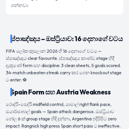
ගන්නවා.
ස්පාඤ්ඤය – ඔස්ට්‍රියාව: 16 දෙනාගේ වටය
FIFA ලෝක කුසලාන 2026 හි 16 දෙනාගේ වටය —
ස්පාඤ්ඤය clear favourite. ස්පාඤ්ඤය කාණ්ඩ stage හිදී
දැකුණේ form සහ discipline: 3 clean sheets, 5 goals scored.
34-match unbeaten streak carry කර ගෙන knockout stage
ට enter. ⚽
Spain Form සහ Austria Weakness
රොද්රී-පෙද්රී midfield control, යාමාල් right flank pace,
ඔයාර්සාබාල් goals — Spain attack dangerous. ඔස්ට්‍රියාව
ගෝල 6 ක් group stage හිදී දුන්නා, Argentina ඉදිරිපිට zero
impact. Rangnick high press Spain short pass ට ineffective.