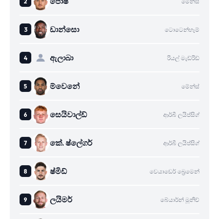
පොෂ්
මේන්ස්
ඩාන්සො
ටොටෙන්හෑම්
ඇලාබා
රියල් මැඩ්රිඩ්
ම්වෙනේ
මේන්ස්
සෙයිවාල්ඩ්
ආර්බී ලයිප්සිග්
කේ. ෂ්ලේගර්
ආර්බී ලයිප්සිග්
ෂ්මිඩ්
වෙයාඩෙර් බ්‍රෙමෙන්
ලයිමර්
බේයාර්න් මූනිච්