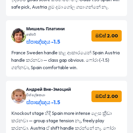
safe pick, Austria ශ්‍රම දමා ගෝල ගසා ගන්නේ නෑ.
Мишель Платини
කේපර්
ඔඩ්ස් 2.00
ස්පාඤ්ඤය -1.5
France Sweden handle කළ ආකාරයෙන් Spain Austria
handle කරනවා — class gap obvious. ෆෝරා (-1.5)
ගන්නවා, Spain comfortable win.
Андрей Вне-Эмоций
විශ්ලේෂකයා
ඔඩ්ස් 2.00
ස්පාඤ්ඤය -1.5
Knockout stage හිදී Spain more intense ලෙස ක්‍රීඩා
කරනවා — group stage tension නෑ, freely play
කරනවා. Austria ඒ shift handle කරන්නේ නෑ. ෆෝරා