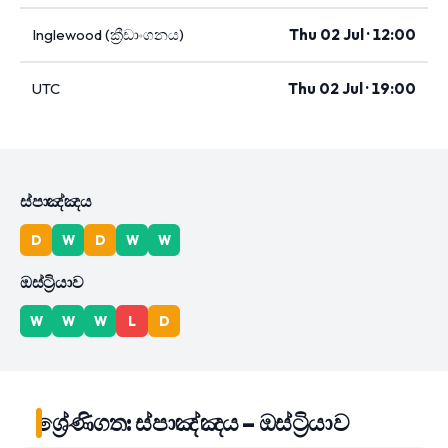
Inglewood (ක්‍රීඩාංගනය)
Thu 02 Jul · 12:00
UTC
Thu 02 Jul · 19:00
ස්පාඤ්ඤය
D
W
D
W
W
ඔස්ට්‍රියාව
W
W
W
L
D
ශ්‍රේණිගත: ස්පාඤ්ඤය – ඔස්ට්‍රියාව