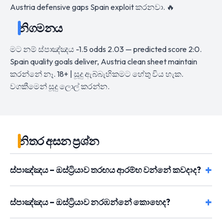
Austria defensive gaps Spain exploit කරනවා. 🔥
නිගමනය
මට නම් ස්පාඤ්ඤය -1.5 odds 2.03 — predicted score 2:0.
Spain quality goals deliver, Austria clean sheet maintain
කරන්නේ නෑ. 18+ | සූදු ඇබ්බැහිකමට හේතු විය හැක.
වගකීමෙන් සූදු ලොල් කරන්න.
නිතර අසන ප්‍රශ්න
ස්පාඤ්ඤය – ඔස්ට්‍රියාව තරඟය ආරම්භ වන්නේ කවදාද?
ස්පාඤ්ඤය – ඔස්ට්‍රියාව නරඹන්නේ කොහෙද?