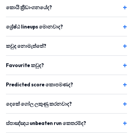
කොයි ක්‍රීඩාංගනයේද?
ශ්‍රේෂ්ඨ lineups මොනවාද?
කවුද නොමැත්තේ?
Favourite කවුද?
Predicted score කොපමණද?
දෙකේ ගෝල ලකුණු කරනවාද?
ස්පාඤ්ඤය unbeaten run කෙතරම්ද?