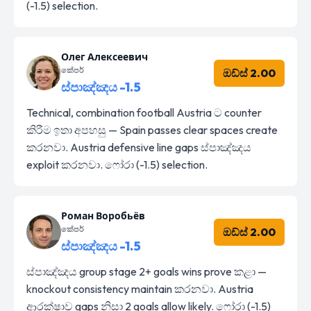
(-1.5) selection.
Олег Алексеевич
කේපර්
ඔඩ්ස් 2.00
ස්පාඤ්ඤය -1.5
Technical, combination football Austria ට counter
කිරීම ඉතා අපහසු — Spain passes clear spaces create
කරනවා. Austria defensive line gaps ස්පාඤ්ඤය
exploit කරනවා. ෆෝරා (-1.5) selection.
Роман Воробьёв
කේපර්
ඔඩ්ස් 2.00
ස්පාඤ්ඤය -1.5
ස්පාඤ්ඤය group stage 2+ goals wins prove කළා —
knockout consistency maintain කරනවා. Austria
ආරක්ෂාව gaps නිසා 2 goals allow likely. ෆෝරා (-1.5)