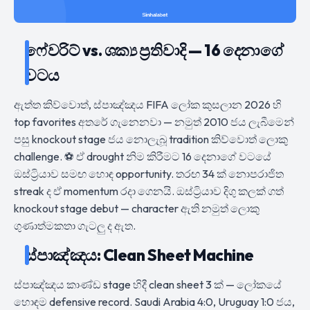
ෆේවරිට් vs. ශක්‍ය ප්‍රතිවාදි — 16 දෙනාගේ
වටය
ඇත්ත කිව්වොත්, ස්පාඤ්ඤය FIFA ලෝක කුසලාන 2026 හි
top favorites අතරේ ගැනෙනවා — නමුත් 2010 ජය ලැබීමෙන්
පසු knockout stage ජය නොලැබූ tradition කිව්වොත් ලොකු
challenge. ⚽ ඒ drought නිම කිරීමට 16 දෙනාගේ වටයේ
ඔස්ට්‍රියාව සමඟ හොඳ opportunity. තරඟ 34 ක් නොපරාජිත
streak ද ඒ momentum රදා ගෙනයි. ඔස්ට්‍රියාව දිගු කලක් ගත්
knockout stage debut — character ඇති නමුත් ලොකු
ගුණාත්මකතා ගැටලු ද ඇත.
ස්පාඤ්ඤය: Clean Sheet Machine
ස්පාඤ්ඤය කාණ්ඩ stage හිදී clean sheet 3 ක් — ලෝකයේ
හොඳම defensive record. Saudi Arabia 4:0, Uruguay 1:0 ජය,