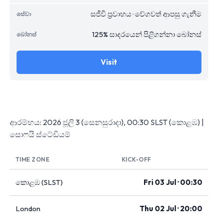
සජීවී ප්‍රවාහය · වේගවත් ආපසු ගැනීම
125% සාදරයෙන් පිළිගන්නා බෝනස්
Visit
ආරම්භය: 2026 ජූලි 3 (සෙනසුරාදා), 00:30 SLST (කොළඹ) |
සොෆයි ස්ටේඩියම්
TIME ZONE
KICK-OFF
කොළඹ (SLST)
Fri 03 Jul · 00:30
London
Thu 02 Jul · 20:00