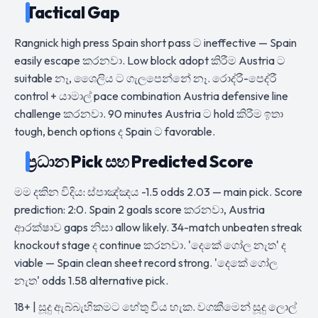
Tactical Gap
Rangnick high press Spain short pass ට ineffective — Spain
easily escape කරනවා. Low block adopt කිරීම Austria ට
suitable නෑ, ශෛලිය ට ගැලපෙන්නේ නෑ. රොද්රී-පෙද්රී
control + යාමාල් pace combination Austria defensive line
challenge කරනවා. 90 minutes Austria ට hold කිරීම ඉතා
tough, bench options ද Spain ට favorable.
ප්‍රධාන Pick සහ Predicted Score
මම දකින විදිය: ස්පාඤ්ඤය -1.5 odds 2.03 — main pick. Score
prediction: 2:0. Spain 2 goals score කරනවා, Austria
ආරක්ෂාව gaps නිසා allow likely. 34-match unbeaten streak
knockout stage ද continue කරනවා. 'දෙකේ ගෝල නැත' ද
viable — Spain clean sheet record strong. 'දෙකේ ගෝල
නැත' odds 1.58 alternative pick.
18+ | සූදු ඇබ්බැහිකමට හේතු විය හැක. වගකීමෙන් සූදු ලොල්