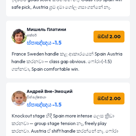
safe pick, Austria ශ්‍රම දමා ගෝල ගසා ගන්නේ නෑ.
Мишель Платини
කේපර්
ඔඩ්ස් 2.00
ස්පාඤ්ඤය -1.5
France Sweden handle කළ ආකාරයෙන් Spain Austria
handle කරනවා — class gap obvious. ෆෝරා (-1.5)
ගන්නවා, Spain comfortable win.
Андрей Вне-Эмоций
විශ්ලේෂකයා
ඔඩ්ස් 2.00
ස්පාඤ්ඤය -1.5
Knockout stage හිදී Spain more intense ලෙස ක්‍රීඩා
කරනවා — group stage tension නෑ, freely play
කරනවා. Austria ඒ shift handle කරන්නේ නෑ. ෆෝරා