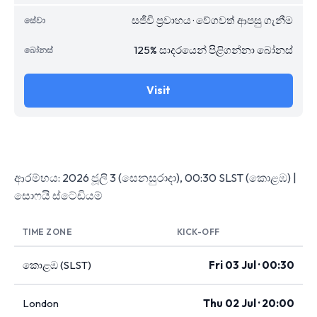
සජීවී ප්‍රවාහය · වේගවත් ආපසු ගැනීම
125% සාදරයෙන් පිළිගන්නා බෝනස්
Visit
ආරම්භය: 2026 ජූලි 3 (සෙනසුරාදා), 00:30 SLST (කොළඹ) |
සොෆයි ස්ටේඩියම්
TIME ZONE
KICK-OFF
කොළඹ (SLST)
Fri 03 Jul · 00:30
London
Thu 02 Jul · 20:00