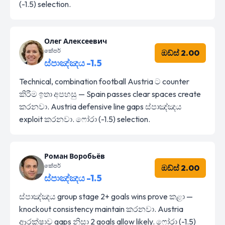
(-1.5) selection.
Олег Алексеевич
කේපර්
ඔඩ්ස් 2.00
ස්පාඤ්ඤය -1.5
Technical, combination football Austria ට counter
කිරීම ඉතා අපහසු — Spain passes clear spaces create
කරනවා. Austria defensive line gaps ස්පාඤ්ඤය
exploit කරනවා. ෆෝරා (-1.5) selection.
Роман Воробьёв
කේපර්
ඔඩ්ස් 2.00
ස්පාඤ්ඤය -1.5
ස්පාඤ්ඤය group stage 2+ goals wins prove කළා —
knockout consistency maintain කරනවා. Austria
ආරක්ෂාව gaps නිසා 2 goals allow likely. ෆෝරා (-1.5)