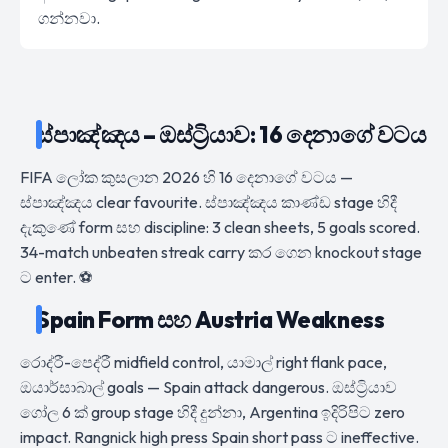
ගන්නවා.
ස්පාඤ්ඤය – ඔස්ට්‍රියාව: 16 දෙනාගේ වටය
FIFA ලෝක කුසලාන 2026 හි 16 දෙනාගේ වටය —
ස්පාඤ්ඤය clear favourite. ස්පාඤ්ඤය කාණ්ඩ stage හිදී
දැකුණේ form සහ discipline: 3 clean sheets, 5 goals scored.
34-match unbeaten streak carry කර ගෙන knockout stage
ට enter. ⚽
Spain Form සහ Austria Weakness
රොද්රී-පෙද්රී midfield control, යාමාල් right flank pace,
ඔයාර්සාබාල් goals — Spain attack dangerous. ඔස්ට්‍රියාව
ගෝල 6 ක් group stage හිදී දුන්නා, Argentina ඉදිරිපිට zero
impact. Rangnick high press Spain short pass ට ineffective.