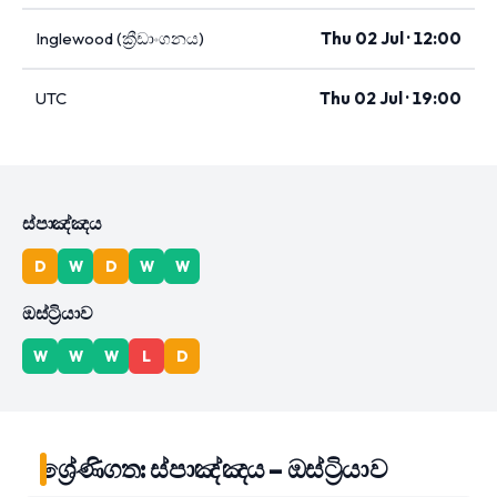
Inglewood (ක්‍රීඩාංගනය)
Thu 02 Jul · 12:00
UTC
Thu 02 Jul · 19:00
ස්පාඤ්ඤය
D
W
D
W
W
ඔස්ට්‍රියාව
W
W
W
L
D
ශ්‍රේණිගත: ස්පාඤ්ඤය – ඔස්ට්‍රියාව