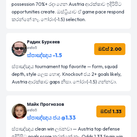
possession 70%+ රදා ගෙන Austria ආරක්ෂාව ඉදිරිපිට
opportunities create. ඔස්ට්‍රියාව ඒ game pace respond
කරන්නේ නෑ. ෆෝරා (-1.5) selection.
Радик Буркеев
කේපර්
ඔඩ්ස් 2.00
ස්පාඤ්ඤය -1.5
ස්පාඤ්ඤය tournament top favorite — form, squad
depth, style ලෙස හොඳ. Knockout ජය 2+ goals likely,
Austria ආරක්ෂාව gaps නිසා. ෆෝරා (-1.5) ගන්නවා.
Майк Прогнозов
කේපර්
ඔඩ්ස් 1.33
ස්පාඤ්ඤය ජය @1.33
ස්පාඤ්ඤය clean win ලබනවා — Austria top defense
ඉදිරිපිට goals score කරන්නේ නෑ. Odds 1.33 Spain win