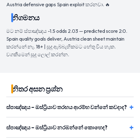
Austria defensive gaps Spain exploit කරනවා. 🔥
නිගමනය
මට නම් ස්පාඤ්ඤය -1.5 odds 2.03 — predicted score 2:0.
Spain quality goals deliver, Austria clean sheet maintain
කරන්නේ නෑ. 18+ | සූදු ඇබ්බැහිකමට හේතු විය හැක.
වගකීමෙන් සූදු ලොල් කරන්න.
නිතර අසන ප්‍රශ්න
ස්පාඤ්ඤය – ඔස්ට්‍රියාව තරඟය ආරම්භ වන්නේ කවදාද?
ස්පාඤ්ඤය – ඔස්ට්‍රියාව නරඹන්නේ කොහෙද?