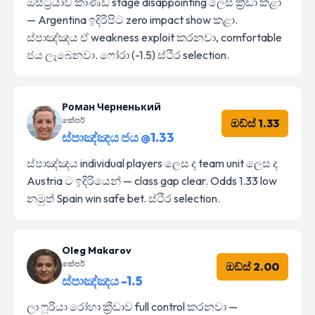
ඔස්ට්‍රියාව කාණ්ඩ stage disappointing ලෙස ක්‍රීඩා කළා
— Argentina ඉදිරිපිට zero impact show කළා.
ස්පාඤ්ඤය ඒ weakness exploit කරනවා, comfortable
ජය ලැබෙනවා. ෆෝරා (-1.5) ස්ථිර selection.
Роман Черненький
කේපර්
ඔඩ්ස් 1.33
ස්පාඤ්ඤය ජය @1.33
ස්පාඤ්ඤය individual players ලෙස ද team unit ලෙස ද
Austria ට ඉදිරියෙන් — class gap clear. Odds 1.33 low
නමුත් Spain win safe bet. ස්ථිර selection.
Oleg Makarov
කේපර්
ඔඩ්ස් 2.00
ස්පාඤ්ඤය -1.5
ලා ෆූරියා රෝහා ක්‍රීඩාව full control කරනවා —