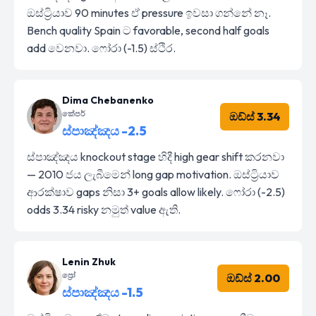
ඔස්ට්‍රියාව 90 minutes ඒ pressure ඉවසා ගන්නේ නෑ.
Bench quality Spain ට favorable, second half goals
add වෙනවා. ෆෝරා (-1.5) ස්ථිර.
Dima Chebanenko
කේපර්
ඔඩ්ස් 3.34
ස්පාඤ්ඤය -2.5
ස්පාඤ්ඤය knockout stage හිදී high gear shift කරනවා
— 2010 ජය ලැබීමෙන් long gap motivation. ඔස්ට්‍රියාව
ආරක්ෂාව gaps නිසා 3+ goals allow likely. ෆෝරා (-2.5)
odds 3.34 risky නමුත් value ඇති.
Lenin Zhuk
ප්‍රෝ
ඔඩ්ස් 2.00
ස්පාඤ්ඤය -1.5