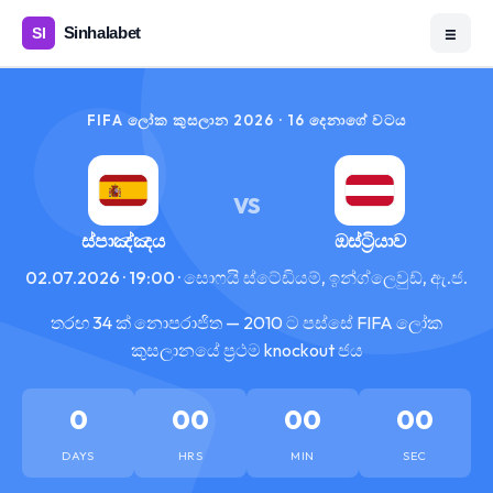
☰
FIFA ලෝක කුසලාන 2026 · 16 දෙනාගේ වටය
VS
ස්පාඤ්ඤය
ඔස්ට්‍රියාව
02.07.2026 · 19:00 · සොෆයි ස්ටේඩියම්, ඉන්ග්ලෙවුඩ්, ඇ.ජ.
තරඟ 34 ක් නොපරාජිත — 2010 ට පස්සේ FIFA ලෝක
කුසලානයේ ප්‍රථම knockout ජය
0
00
00
00
DAYS
HRS
MIN
SEC