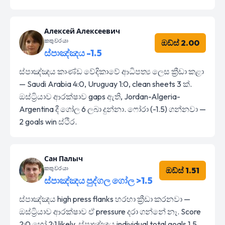
Алексей Алексеевич
කතුවරයා
ඔඩ්ස් 2.00
ස්පාඤ්ඤය -1.5
ස්පාඤ්ඤය කාණ්ඩ වේදිකාවේ ආධිපත්‍ය ලෙස ක්‍රීඩා කළා
— Saudi Arabia 4:0, Uruguay 1:0, clean sheets 3 ක්.
ඔස්ට්‍රියාව ආරක්ෂාව gaps ඇති, Jordan-Algeria-
Argentina දී ගෝල 6 ලබා දුන්නා. ෆෝරා (-1.5) ගන්නවා —
2 goals win ස්ථිර.
Сан Палыч
කතුවරයා
ඔඩ්ස් 1.51
ස්පාඤ්ඤය පුද්ගල ගෝල >1.5
ස්පාඤ්ඤය high press flanks හරහා ක්‍රීඩා කරනවා —
ඔස්ට්‍රියාව ආරක්ෂාව ඒ pressure දරා ගන්නේ නෑ. Score
2:0 හෝ 2:1 likely, ස්පාඤ්ඤය individual total goals 1.5