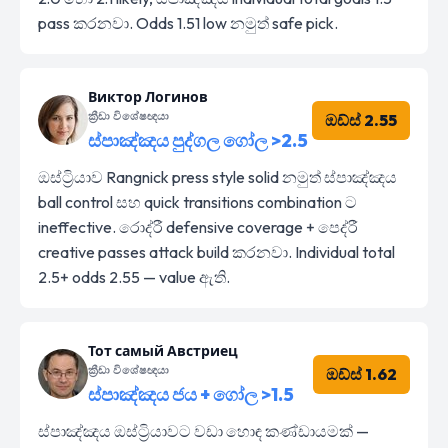
pass කරනවා. Odds 1.51 low නමුත් safe pick.
Виктор Логинов
ක්‍රීඩා විශේෂඥයා
ඔඩ්ස් 2.55
ස්පාඤ්ඤය පුද්ගල ගෝල >2.5
ඔස්ට්‍රියාව Rangnick press style solid නමුත් ස්පාඤ්ඤය
ball control සහ quick transitions combination ට
ineffective. රොද්රී defensive coverage + පෙද්රී
creative passes attack build කරනවා. Individual total
2.5+ odds 2.55 — value ඇති.
Тот самый Австриец
ක්‍රීඩා විශේෂඥයා
ඔඩ්ස් 1.62
ස්පාඤ්ඤය ජය + ගෝල >1.5
ස්පාඤ්ඤය ඔස්ට්‍රියාවට වඩා හොඳ කණ්ඩායමක් —