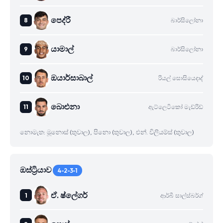
පෙද්රී
බාර්සිලෝනා
යාමාල්
බාර්සිලෝනා
ඔයාර්සාබාල්
රියල් සොසියෙදාද්
බාෙඑනා
ඇට්ලෙටිකෝ මැඩ්රිඩ්
නොමැත: මූනොස් (තුවාල), පිනො (තුවාල), එන්. විලියම්ස් (තුවාල)
ඔස්ට්‍රියාව
4-2-3-1
ඒ. ෂ්ලේගර්
ආර්බී සාල්ස්බර්ග්