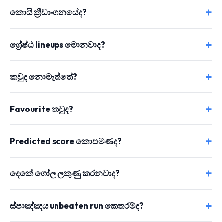
කොයි ක්‍රීඩාංගනයේද?
ශ්‍රේෂ්ඨ lineups මොනවාද?
කවුද නොමැත්තේ?
Favourite කවුද?
Predicted score කොපමණද?
දෙකේ ගෝල ලකුණු කරනවාද?
ස්පාඤ්ඤය unbeaten run කෙතරම්ද?