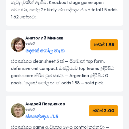
ගැටලුවකින් ඇහීම. Knockout stage game open
වෙනවා, ගෝල 2+ likely. ස්පාඤ්ඤය ජය + total 1.5 odds
1.62 ගන්නවා.
Анатолий Минаев
කේපර්
ඔඩ්ස් 1.58
දෙකේ ගෝල නැත
ස්පාඤ්ඤය clean sheet 3 ක් — සිමොන් top form,
defensive unit compact. ඔස්ට්‍රියාව top teams ඉදිරිපිට
goals score කිරීම ශ්‍රම සාධ්‍ය — Argentina ඉදිරිපිට 0
goals. 'දෙකේ ගෝල නැත' odds 1.58 — solid pick.
Андрей Поздняков
කේපර්
ඔඩ්ස් 2.00
ස්පාඤ්ඤය -1.5
ස්පාඤ්ඤය game ආධිපත්‍ය ලෙස control කරනවා —