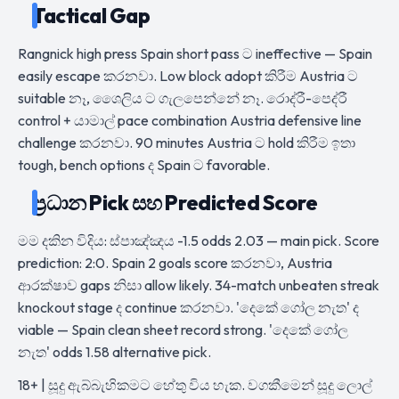
Tactical Gap
Rangnick high press Spain short pass ට ineffective — Spain
easily escape කරනවා. Low block adopt කිරීම Austria ට
suitable නෑ, ශෛලිය ට ගැලපෙන්නේ නෑ. රොද්රී-පෙද්රී
control + යාමාල් pace combination Austria defensive line
challenge කරනවා. 90 minutes Austria ට hold කිරීම ඉතා
tough, bench options ද Spain ට favorable.
ප්‍රධාන Pick සහ Predicted Score
මම දකින විදිය: ස්පාඤ්ඤය -1.5 odds 2.03 — main pick. Score
prediction: 2:0. Spain 2 goals score කරනවා, Austria
ආරක්ෂාව gaps නිසා allow likely. 34-match unbeaten streak
knockout stage ද continue කරනවා. 'දෙකේ ගෝල නැත' ද
viable — Spain clean sheet record strong. 'දෙකේ ගෝල
නැත' odds 1.58 alternative pick.
18+ | සූදු ඇබ්බැහිකමට හේතු විය හැක. වගකීමෙන් සූදු ලොල්