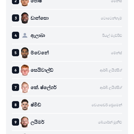
පොෂ්
මේන්ස්
ඩාන්සො
ටොටෙන්හෑම්
ඇලාබා
රියල් මැඩ්රිඩ්
ම්වෙනේ
මේන්ස්
සෙයිවාල්ඩ්
ආර්බී ලයිප්සිග්
කේ. ෂ්ලේගර්
ආර්බී ලයිප්සිග්
ෂ්මිඩ්
වෙයාඩෙර් බ්‍රෙමෙන්
ලයිමර්
බේයාර්න් මූනිච්