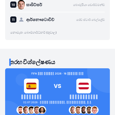
සාබිට්සර්
බොරූසියා ඩොර්ට්මන්ඩ්
ආර්නෞටොවිච්
රෙඩ් ස්ටාර් බෙල්ග්‍රේඩ්
නොමැත: බෞම්ගාර්ට්නර් (තුවාල)
තරඟ විශ්ලේෂණය