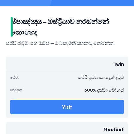
ස්පාඤ්ඤය – ඔස්ට්‍රියාව නරඹන්නේ
කොහෙද
සජීවී ස්ට්‍රීමිං සහ ඔඩ්ස් — ඔබ කැමති සහකරු තෝරන්න:
1win
සජීවී ප්‍රවාහය · කැෂ් අවුට්
500% දක්වා බෝනස්
Visit
Mostbet