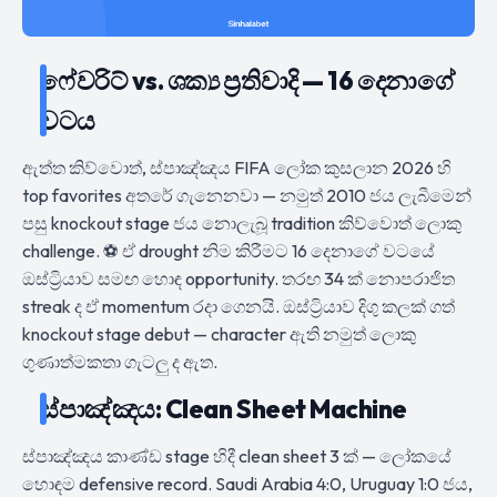
ෆේවරිට් vs. ශක්‍ය ප්‍රතිවාදි — 16 දෙනාගේ
වටය
ඇත්ත කිව්වොත්, ස්පාඤ්ඤය FIFA ලෝක කුසලාන 2026 හි
top favorites අතරේ ගැනෙනවා — නමුත් 2010 ජය ලැබීමෙන්
පසු knockout stage ජය නොලැබූ tradition කිව්වොත් ලොකු
challenge. ⚽ ඒ drought නිම කිරීමට 16 දෙනාගේ වටයේ
ඔස්ට්‍රියාව සමඟ හොඳ opportunity. තරඟ 34 ක් නොපරාජිත
streak ද ඒ momentum රදා ගෙනයි. ඔස්ට්‍රියාව දිගු කලක් ගත්
knockout stage debut — character ඇති නමුත් ලොකු
ගුණාත්මකතා ගැටලු ද ඇත.
ස්පාඤ්ඤය: Clean Sheet Machine
ස්පාඤ්ඤය කාණ්ඩ stage හිදී clean sheet 3 ක් — ලෝකයේ
හොඳම defensive record. Saudi Arabia 4:0, Uruguay 1:0 ජය,