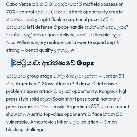
Cabo Verde සමඟ 0:0. රොද්රී-පෙද්රී midfield possession
70%+ control කරනවා, ඕනෑම attack opportunity create
කරනවා. යාමාල් right flank exceptional pace දේරී —
ඔස්ට්‍රියාව left defense ඒ pace handle කරන්නේ කෙලෙසද?
ඔයාර්සාබාල් striker goals deliver, බාෙඑනා flexible ලෙස
Nico Williams injury replace. De la Fuente squad depth
strong — bench quality ද ඉහළ. 🔥
ඔස්ට්‍රියාව: ආරක්ෂාවේ Gaps
ඔස්ට්‍රියාව group stage ගෝල 6 ක් ලබා දුන්නා — Jordan 3:1
ජය, Argentina 0:2 loss, Algeria 3:3 draw. ඒ defensive
problems Spain attack ට ලොකු opportunity. Rangnick high
press style solid නමුත් Spain short pass combinations ඒ
press bypass කරනවා easily. Argentina ඉදිරිපිට zero impact
show කළ Austria top-class opponents ට face කරන විට
vulnerable. Arnautovic striker ලෙස isolation — Simon
blocking challenge.