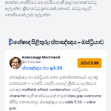
කරන්න, නැතිවීමට ඔබ ඉවසිය හැකි මුදල් පමණක් ඔට්ටු
අල්ලන්න. ක්‍රීඩා ඔට්ටු ප්‍රභවයක් නොවේ. ඔට්ටු ගැලවී
නොගියොත් උදව් ඉල්ලන්න.
විශේෂඥ පිළිතුරු: ස්පාඤ්ඤය – ඔස්ට්‍රියාව
Александр Мостовой
ක්‍රීඩා විශ්ලේෂක
ඔඩ්ස් 3.55
ස්පාඤ්ඤය ජය @3.55
ස්පාඤ්ඤය හා ඔස්ට්‍රියාව අතර ගුණාත්මකතාවේ ලොකු
පරතරයක් — රොද්රී, පෙද්රී, යාමාල් ත්‍රිත්වය ලෝකයේ
හොඳම midfield-attack combination. ඔස්ට්‍රියාව
character ඇති කණ්ඩායමක් නමුත් class gap overcome
කිරීම ඉතා අපහසු. ස්පාඤ්ඤය ජය odds 3.55 — value
pick.