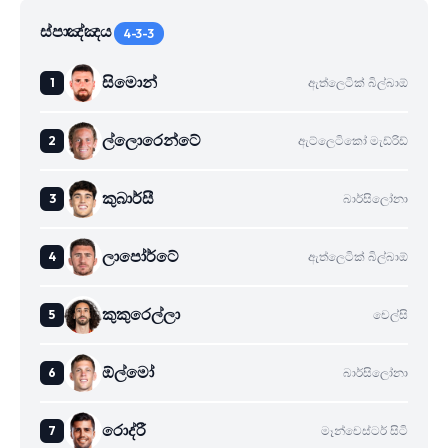
ස්පාඤ්ඤය
4-3-3
සිමොන්
ඇත්ලෙටික් බිල්බාඕ
ල්ලොරෙන්ටේ
ඇට්ලෙටිකෝ මැඩ්රිඩ්
කුබාර්සී
බාර්සිලෝනා
ලාපෝර්ටේ
ඇත්ලෙටික් බිල්බාඕ
කුකුරෙල්ලා
චෙල්සි
ඕල්මෝ
බාර්සිලෝනා
රොද්රී
මෑන්චෙස්ටර් සිටි