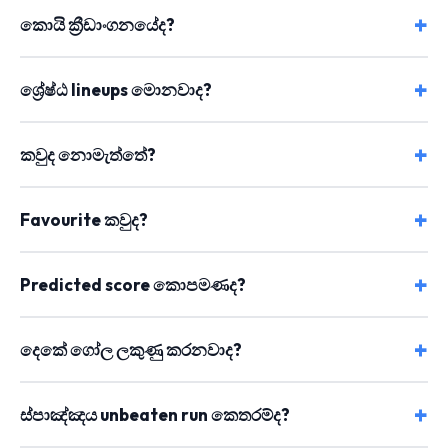
කොයි ක්‍රීඩාංගනයේද?
ශ්‍රේෂ්ඨ lineups මොනවාද?
කවුද නොමැත්තේ?
Favourite කවුද?
Predicted score කොපමණද?
දෙකේ ගෝල ලකුණු කරනවාද?
ස්පාඤ්ඤය unbeaten run කෙතරම්ද?