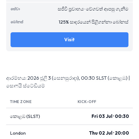
සජීවී ප්‍රවාහය · වේගවත් ආපසු ගැනීම
125% සාදරයෙන් පිළිගන්නා බෝනස්
Visit
ආරම්භය: 2026 ජූලි 3 (සෙනසුරාදා), 00:30 SLST (කොළඹ) |
සොෆයි ස්ටේඩියම්
TIME ZONE
KICK-OFF
කොළඹ (SLST)
Fri 03 Jul · 00:30
London
Thu 02 Jul · 20:00