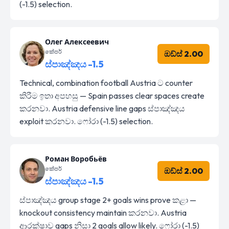
(-1.5) selection.
Олег Алексеевич
කේපර්
ඔඩ්ස් 2.00
ස්පාඤ්ඤය -1.5
Technical, combination football Austria ට counter
කිරීම ඉතා අපහසු — Spain passes clear spaces create
කරනවා. Austria defensive line gaps ස්පාඤ්ඤය
exploit කරනවා. ෆෝරා (-1.5) selection.
Роман Воробьёв
කේපර්
ඔඩ්ස් 2.00
ස්පාඤ්ඤය -1.5
ස්පාඤ්ඤය group stage 2+ goals wins prove කළා —
knockout consistency maintain කරනවා. Austria
ආරක්ෂාව gaps නිසා 2 goals allow likely. ෆෝරා (-1.5)