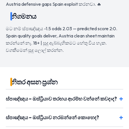
Austria defensive gaps Spain exploit කරනවා. 🔥
නිගමනය
මට නම් ස්පාඤ්ඤය -1.5 odds 2.03 — predicted score 2:0.
Spain quality goals deliver, Austria clean sheet maintain
කරන්නේ නෑ. 18+ | සූදු ඇබ්බැහිකමට හේතු විය හැක.
වගකීමෙන් සූදු ලොල් කරන්න.
නිතර අසන ප්‍රශ්න
ස්පාඤ්ඤය – ඔස්ට්‍රියාව තරඟය ආරම්භ වන්නේ කවදාද?
ස්පාඤ්ඤය – ඔස්ට්‍රියාව නරඹන්නේ කොහෙද?