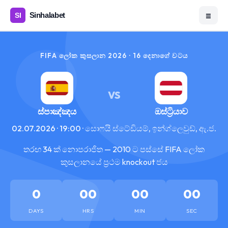
☰
FIFA ලෝක කුසලාන 2026 · 16 දෙනාගේ වටය
VS
ස්පාඤ්ඤය
ඔස්ට්‍රියාව
02.07.2026 · 19:00 · සොෆයි ස්ටේඩියම්, ඉන්ග්ලෙවුඩ්, ඇ.ජ.
තරඟ 34 ක් නොපරාජිත — 2010 ට පස්සේ FIFA ලෝක
කුසලානයේ ප්‍රථම knockout ජය
0
00
00
00
DAYS
HRS
MIN
SEC