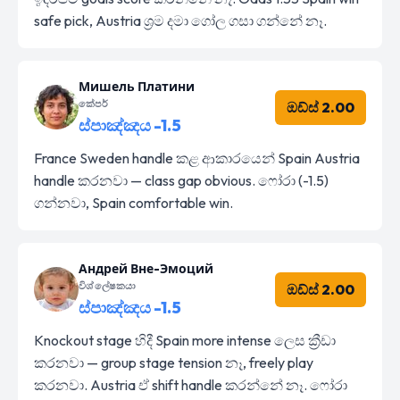
safe pick, Austria ශ්‍රම දමා ගෝල ගසා ගන්නේ නෑ.
Мишель Платини
කේපර්
ඔඩ්ස් 2.00
ස්පාඤ්ඤය -1.5
France Sweden handle කළ ආකාරයෙන් Spain Austria
handle කරනවා — class gap obvious. ෆෝරා (-1.5)
ගන්නවා, Spain comfortable win.
Андрей Вне-Эмоций
විශ්ලේෂකයා
ඔඩ්ස් 2.00
ස්පාඤ්ඤය -1.5
Knockout stage හිදී Spain more intense ලෙස ක්‍රීඩා
කරනවා — group stage tension නෑ, freely play
කරනවා. Austria ඒ shift handle කරන්නේ නෑ. ෆෝරා