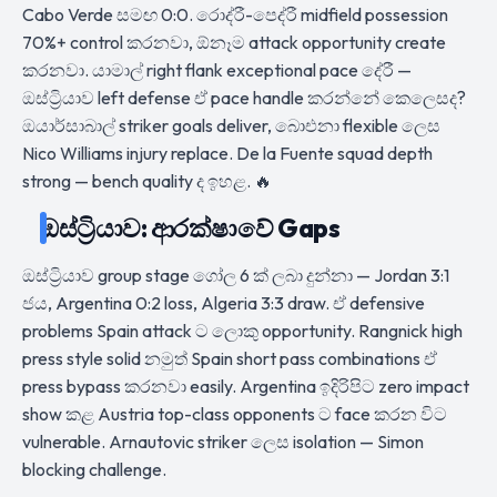
Cabo Verde සමඟ 0:0. රොද්රී-පෙද්රී midfield possession
70%+ control කරනවා, ඕනෑම attack opportunity create
කරනවා. යාමාල් right flank exceptional pace දේරී —
ඔස්ට්‍රියාව left defense ඒ pace handle කරන්නේ කෙලෙසද?
ඔයාර්සාබාල් striker goals deliver, බාෙඑනා flexible ලෙස
Nico Williams injury replace. De la Fuente squad depth
strong — bench quality ද ඉහළ. 🔥
ඔස්ට්‍රියාව: ආරක්ෂාවේ Gaps
ඔස්ට්‍රියාව group stage ගෝල 6 ක් ලබා දුන්නා — Jordan 3:1
ජය, Argentina 0:2 loss, Algeria 3:3 draw. ඒ defensive
problems Spain attack ට ලොකු opportunity. Rangnick high
press style solid නමුත් Spain short pass combinations ඒ
press bypass කරනවා easily. Argentina ඉදිරිපිට zero impact
show කළ Austria top-class opponents ට face කරන විට
vulnerable. Arnautovic striker ලෙස isolation — Simon
blocking challenge.