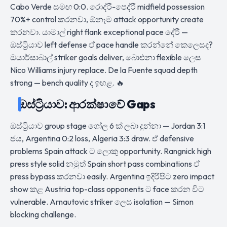
Cabo Verde සමඟ 0:0. රොද්රී-පෙද්රී midfield possession
70%+ control කරනවා, ඕනෑම attack opportunity create
කරනවා. යාමාල් right flank exceptional pace දේරී —
ඔස්ට්‍රියාව left defense ඒ pace handle කරන්නේ කෙලෙසද?
ඔයාර්සාබාල් striker goals deliver, බාෙඑනා flexible ලෙස
Nico Williams injury replace. De la Fuente squad depth
strong — bench quality ද ඉහළ. 🔥
ඔස්ට්‍රියාව: ආරක්ෂාවේ Gaps
ඔස්ට්‍රියාව group stage ගෝල 6 ක් ලබා දුන්නා — Jordan 3:1
ජය, Argentina 0:2 loss, Algeria 3:3 draw. ඒ defensive
problems Spain attack ට ලොකු opportunity. Rangnick high
press style solid නමුත් Spain short pass combinations ඒ
press bypass කරනවා easily. Argentina ඉදිරිපිට zero impact
show කළ Austria top-class opponents ට face කරන විට
vulnerable. Arnautovic striker ලෙස isolation — Simon
blocking challenge.