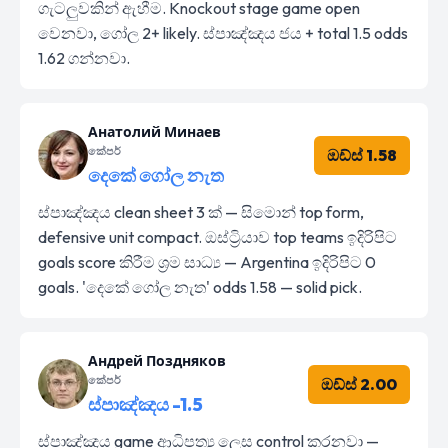
ගැටලුවකින් ඇහීම. Knockout stage game open
වෙනවා, ගෝල 2+ likely. ස්පාඤ්ඤය ජය + total 1.5 odds
1.62 ගන්නවා.
Анатолий Минаев
කේපර්
ඔඩ්ස් 1.58
දෙකේ ගෝල නැත
ස්පාඤ්ඤය clean sheet 3 ක් — සිමොන් top form,
defensive unit compact. ඔස්ට්‍රියාව top teams ඉදිරිපිට
goals score කිරීම ශ්‍රම සාධ්‍ය — Argentina ඉදිරිපිට 0
goals. 'දෙකේ ගෝල නැත' odds 1.58 — solid pick.
Андрей Поздняков
කේපර්
ඔඩ්ස් 2.00
ස්පාඤ්ඤය -1.5
ස්පාඤ්ඤය game ආධිපත්‍ය ලෙස control කරනවා —