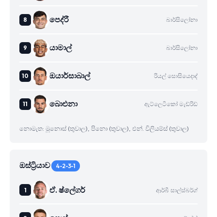
පෙද්රී
බාර්සිලෝනා
යාමාල්
බාර්සිලෝනා
ඔයාර්සාබාල්
රියල් සොසියෙදාද්
බාෙඑනා
ඇට්ලෙටිකෝ මැඩ්රිඩ්
නොමැත: මූනොස් (තුවාල), පිනො (තුවාල), එන්. විලියම්ස් (තුවාල)
ඔස්ට්‍රියාව
4-2-3-1
ඒ. ෂ්ලේගර්
ආර්බී සාල්ස්බර්ග්