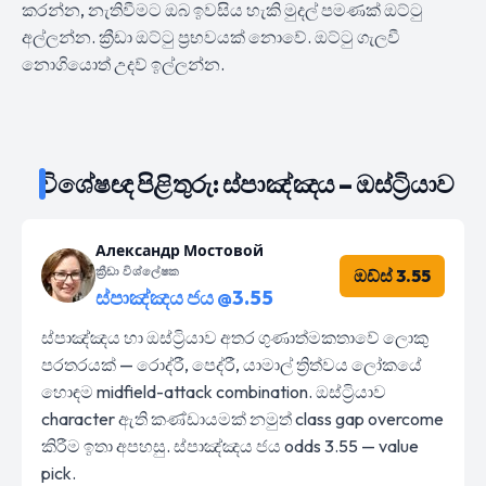
කරන්න, නැතිවීමට ඔබ ඉවසිය හැකි මුදල් පමණක් ඔට්ටු
අල්ලන්න. ක්‍රීඩා ඔට්ටු ප්‍රභවයක් නොවේ. ඔට්ටු ගැලවී
නොගියොත් උදව් ඉල්ලන්න.
විශේෂඥ පිළිතුරු: ස්පාඤ්ඤය – ඔස්ට්‍රියාව
Александр Мостовой
ක්‍රීඩා විශ්ලේෂක
ඔඩ්ස් 3.55
ස්පාඤ්ඤය ජය @3.55
ස්පාඤ්ඤය හා ඔස්ට්‍රියාව අතර ගුණාත්මකතාවේ ලොකු
පරතරයක් — රොද්රී, පෙද්රී, යාමාල් ත්‍රිත්වය ලෝකයේ
හොඳම midfield-attack combination. ඔස්ට්‍රියාව
character ඇති කණ්ඩායමක් නමුත් class gap overcome
කිරීම ඉතා අපහසු. ස්පාඤ්ඤය ජය odds 3.55 — value
pick.