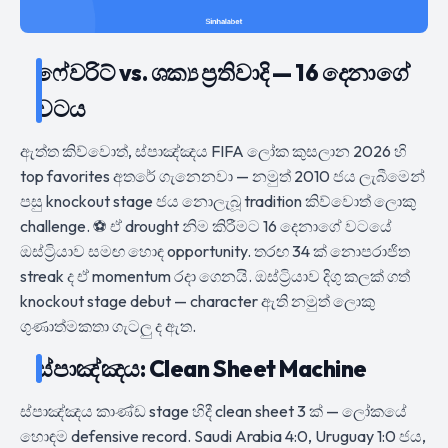
ෆේවරිට් vs. ශක්‍ය ප්‍රතිවාදි — 16 දෙනාගේ
වටය
ඇත්ත කිව්වොත්, ස්පාඤ්ඤය FIFA ලෝක කුසලාන 2026 හි
top favorites අතරේ ගැනෙනවා — නමුත් 2010 ජය ලැබීමෙන්
පසු knockout stage ජය නොලැබූ tradition කිව්වොත් ලොකු
challenge. ⚽ ඒ drought නිම කිරීමට 16 දෙනාගේ වටයේ
ඔස්ට්‍රියාව සමඟ හොඳ opportunity. තරඟ 34 ක් නොපරාජිත
streak ද ඒ momentum රදා ගෙනයි. ඔස්ට්‍රියාව දිගු කලක් ගත්
knockout stage debut — character ඇති නමුත් ලොකු
ගුණාත්මකතා ගැටලු ද ඇත.
ස්පාඤ්ඤය: Clean Sheet Machine
ස්පාඤ්ඤය කාණ්ඩ stage හිදී clean sheet 3 ක් — ලෝකයේ
හොඳම defensive record. Saudi Arabia 4:0, Uruguay 1:0 ජය,