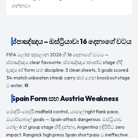
ගන්නවා.
ස්පාඤ්ඤය – ඔස්ට්‍රියාව: 16 දෙනාගේ වටය
FIFA ලෝක කුසලාන 2026 හි 16 දෙනාගේ වටය —
ස්පාඤ්ඤය clear favourite. ස්පාඤ්ඤය කාණ්ඩ stage හිදී
දැකුණේ form සහ discipline: 3 clean sheets, 5 goals scored.
34-match unbeaten streak carry කර ගෙන knockout stage
ට enter. ⚽
Spain Form සහ Austria Weakness
රොද්රී-පෙද්රී midfield control, යාමාල් right flank pace,
ඔයාර්සාබාල් goals — Spain attack dangerous. ඔස්ට්‍රියාව
ගෝල 6 ක් group stage හිදී දුන්නා, Argentina ඉදිරිපිට zero
impact. Rangnick high press Spain short pass ට ineffective.