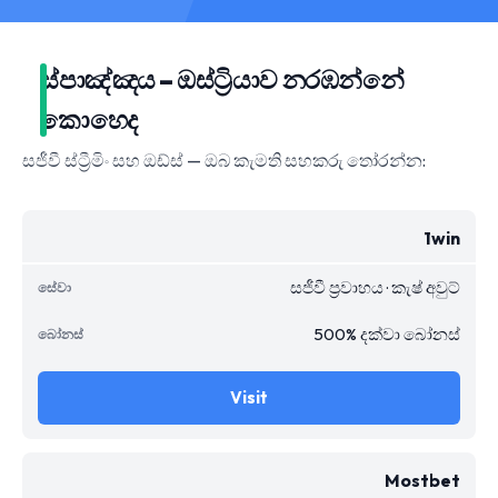
ස්පාඤ්ඤය – ඔස්ට්‍රියාව නරඹන්නේ
කොහෙද
සජීවී ස්ට්‍රීමිං සහ ඔඩ්ස් — ඔබ කැමති සහකරු තෝරන්න:
1win
සජීවී ප්‍රවාහය · කැෂ් අවුට්
500% දක්වා බෝනස්
Visit
Mostbet