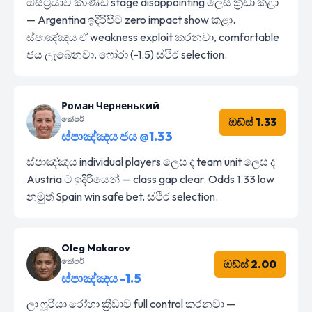
ඔස්ට්‍රියාව කාණ්ඩ stage disappointing ලෙස ක්‍රීඩා කළා
— Argentina ඉදිරිපිට zero impact show කළා.
ස්පාඤ්ඤය ඒ weakness exploit කරනවා, comfortable
ජය ලැබෙනවා. ෆෝරා (-1.5) ස්ථිර selection.
Роман Черненький
කේපර්
ඔඩ්ස් 1.33
ස්පාඤ්ඤය ජය @1.33
ස්පාඤ්ඤය individual players ලෙස ද team unit ලෙස ද
Austria ට ඉදිරියෙන් — class gap clear. Odds 1.33 low
නමුත් Spain win safe bet. ස්ථිර selection.
Oleg Makarov
කේපර්
ඔඩ්ස් 2.00
ස්පාඤ්ඤය -1.5
ලා ෆූරියා රෝහා ක්‍රීඩාව full control කරනවා —