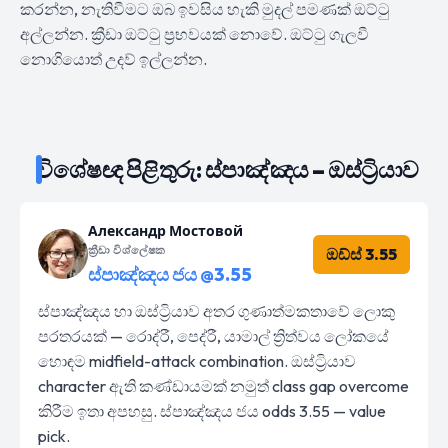
කරන්න, නැතිවීමට ඔබ ඉවසිය හැකි මුදල් පමණක් ඔට්ටු
අල්ලන්න. ක්‍රීඩා ඔට්ටු ප්‍රභවයක් නොවේ. ඔට්ටු ගැලවී
නොගියොත් උදව් ඉල්ලන්න.
විශේෂඥ පිළිතුරු: ස්පාඤ්ඤය – ඔස්ට්‍රියාව
Александр Мостовой
ක්‍රීඩා විශ්ලේෂක
ඔඩ්ස් 3.55
ස්පාඤ්ඤය ජය @3.55
ස්පාඤ්ඤය හා ඔස්ට්‍රියාව අතර ගුණාත්මකතාවේ ලොකු
පරතරයක් — රොද්රී, පෙද්රී, යාමාල් ත්‍රිත්වය ලෝකයේ
හොඳම midfield-attack combination. ඔස්ට්‍රියාව
character ඇති කණ්ඩායමක් නමුත් class gap overcome
කිරීම ඉතා අපහසු. ස්පාඤ්ඤය ජය odds 3.55 — value
pick.