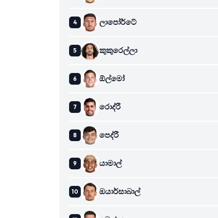
ලාපෝර්ටේ
කුකුරෙල්ලා
ඕල්මෝ
රොද්රී
පෙද්රී
යාමාල්
ඔයාර්සාබාල්