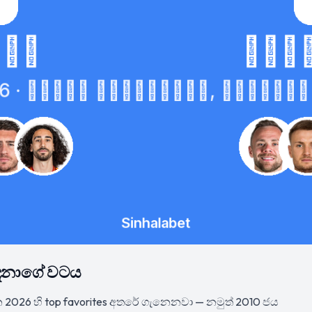
16 දෙනාගේ වටය
2026 හි top favorites අතරේ ගැනෙනවා — නමුත් 2010 ජය