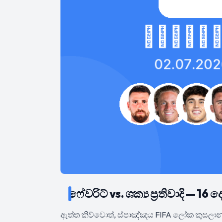
ෆේවරිට් vs. ශක්‍ය ප්‍රතිවාදි — 
ඇත්ත කිව්වොත්, ස්පාඤ්ඤය FIFA ලෝක කුසලාන 