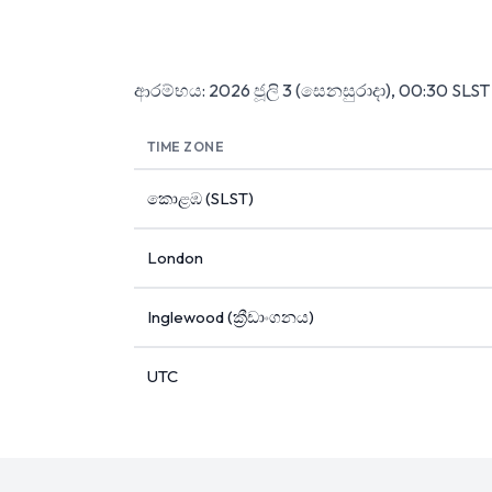
ආරම්භය: 2026 ජූලි 3 (සෙනසුරාදා), 00:30 SLS
TIME ZONE
කොළඹ (SLST)
London
Inglewood (ක්‍රීඩාංගනය)
UTC