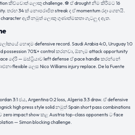
ion කිව්වොත් ලොකු challenge. ⚽ ඒ drought නිම කිරීමට 16
ty. තරඟ 34 ක් නොපරාජිත streak ද ඒ momentum රදා ගෙනයි.
t — character ඇති නමුත් ලොකු ගුණාත්මකතා ගැටලු ද ඇත.
ne
— ලෝකයේ හොඳම defensive record. Saudi Arabia 4:0, Uruguay 1:0
eld possession 70%+ control කරනවා, ඕනෑම attack opportunity
pace දේරී — ඔස්ට්‍රියාව left defense ඒ pace handle කරන්නේ
එනා flexible ලෙස Nico Williams injury replace. De la Fuente
ordan 3:1 ජය, Argentina 0:2 loss, Algeria 3:3 draw. ඒ defensive
nick high press style solid නමුත් Spain short pass combinations
ිට zero impact show කළ Austria top-class opponents ට face
lation — Simon blocking challenge.