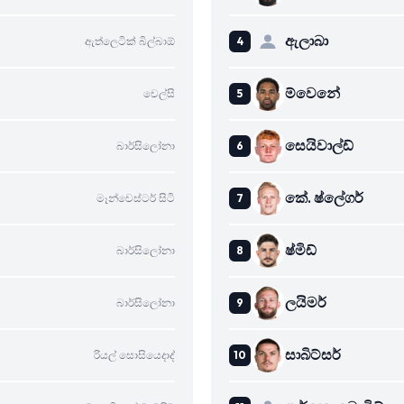
ඇලාබා
ඇත්ලෙටික් බිල්බාඕ
ම්වෙනේ
චෙල්සි
සෙයිවාල්ඩ්
බාර්සිලෝනා
කේ. ෂ්ලේගර්
මෑන්චෙස්ටර් සිටි
ෂ්මිඩ්
බාර්සිලෝනා
ලයිමර්
බාර්සිලෝනා
සාබිට්සර්
රියල් සොසියෙදාද්