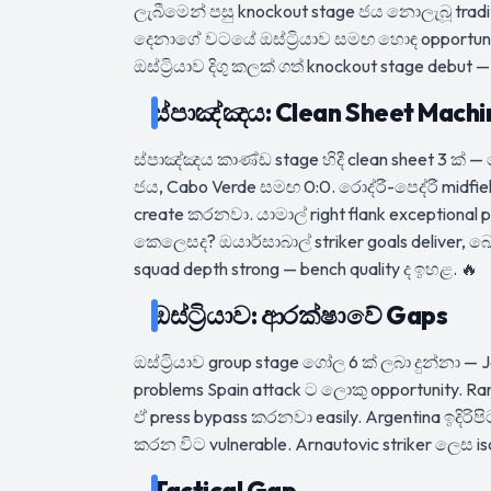
ලැබීමෙන් පසු knockout stage ජය නොලැබූ tradit
දෙනාගේ වටයේ ඔස්ට්‍රියාව සමඟ හොඳ opportuni
ඔස්ට්‍රියාව දිගු කලක් ගත් knockout stage debu
ස්පාඤ්ඤය: Clean Sheet Machi
ස්පාඤ්ඤය කාණ්ඩ stage හිදී clean sheet 3 ක් 
ජය, Cabo Verde සමඟ 0:0. රොද්රී-පෙද්රී midfi
create කරනවා. යාමාල් right flank exceptional 
කෙලෙසද? ඔයාර්සාබාල් striker goals deliver, බාෙ
squad depth strong — bench quality ද ඉහළ. 🔥
ඔස්ට්‍රියාව: ආරක්ෂාවේ Gaps
ඔස්ට්‍රියාව group stage ගෝල 6 ක් ලබා දුන්නා — J
problems Spain attack ට ලොකු opportunity. Rang
ඒ press bypass කරනවා easily. Argentina ඉදිරිප
කරන විට vulnerable. Arnautovic striker ලෙස iso
Tactical Gap