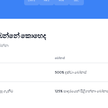
DAYS
HRS
MIN
SEC
 නරඹන්නේ කොහෙද
ෝරන්න:
බෝනස්
500% දක්වා බෝනස්
පසු ගැනීම
125% සාදරයෙන් පිළිගන්නා බෝනස