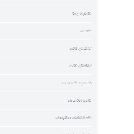
රියල් මැඩ්රිඩ්
මේන්ස්
ආර්බී ලයිප්සිග්
ආර්බී ලයිප්සිග්
වෙයාඩෙර් බ්‍රෙමෙන්
බේයාර්න් මූනිච්
බොරූසියා ඩොර්ට්මන්ඩ්