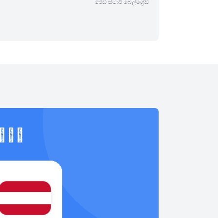
රෙඩ් ස්ටාර් බෙල්ග්‍රේඩ්