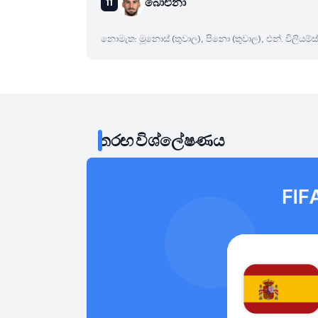
බාෙඑනා
නොමැත: මූනොස් (තුවාල), පිනො (තුවාල), එන්. විලියම්ස්
තරඟ විශ්ලේෂණය