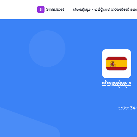
ස්පාඤ්ඤය – ඔස්ට්‍රියාව නරඹන්නේ ක
ස්පාඤ්ඤය
තරඟ 34 