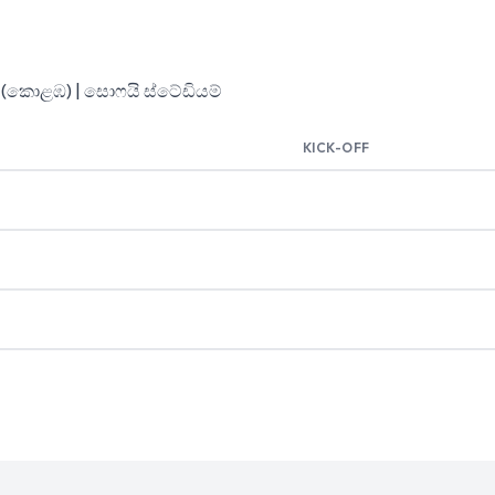
T (කොළඹ) | සොෆයි ස්ටේඩියම්
KICK-OFF