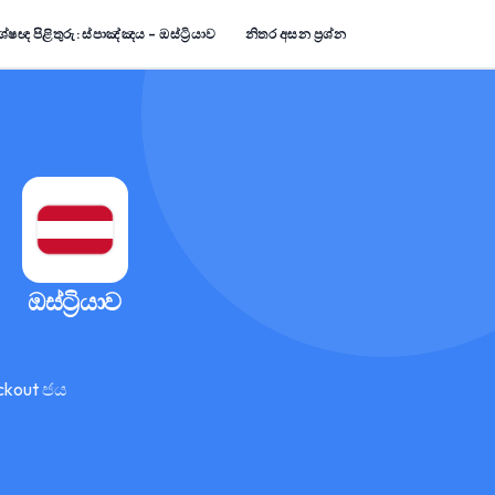
ේෂඥ පිළිතුරු: ස්පාඤ්ඤය – ඔස්ට්‍රියාව
නිතර අසන ප්‍රශ්න
ඔස්ට්‍රියාව
ckout ජය