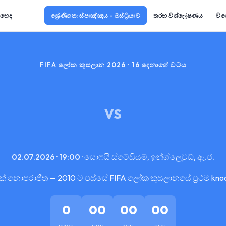
ොහෙද
ශ්‍රේණිගත: ස්පාඤ්ඤය – ඔස්ට්‍රියාව
තරඟ විශ්ලේෂණය
විශ
FIFA ලෝක කුසලාන 2026 · 16 දෙනාගේ වටය
VS
02.07.2026 · 19:00 · සොෆයි ස්ටේඩියම්, ඉන්ග්ලෙවුඩ්, ඇ.ජ.
ක් නොපරාජිත — 2010 ට පස්සේ FIFA ලෝක කුසලානයේ ප්‍රථම kno
0
00
00
00