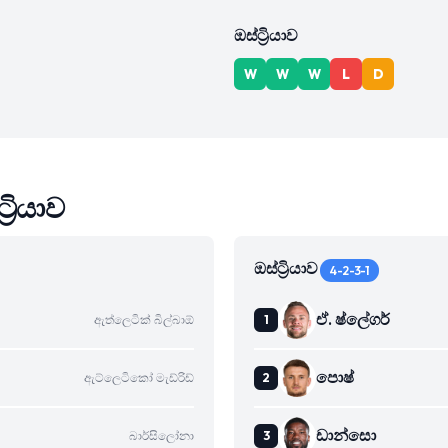
ඔස්ට්‍රියාව
W
W
W
L
D
‍රියාව
ඔස්ට්‍රියාව
4-2-3-1
ඒ. ෂ්ලේගර්
ඇත්ලෙටික් බිල්බාඕ
පොෂ්
ඇට්ලෙටිකෝ මැඩ්රිඩ්
ඩාන්සො
බාර්සිලෝනා