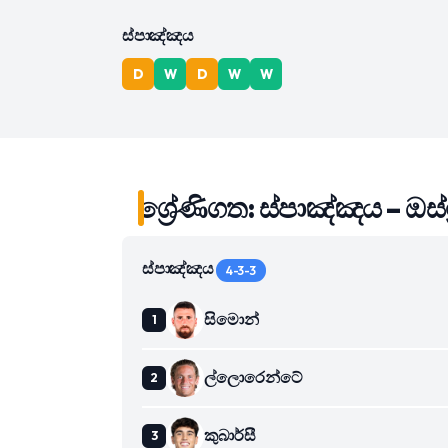
ස්පාඤ්ඤය
D
W
D
W
W
ශ්‍රේණිගත: ස්පාඤ්ඤය – ඔස්ට්
ස්පාඤ්ඤය
4-3-3
සිමොන්
ල්ලොරෙන්ටේ
කුබාර්සී