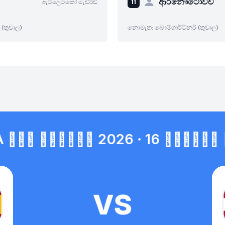
ආර්නෞටොවිච්
ඇට්ලෙටිකෝ මැඩ්රිඩ්
 (තුවාල)
නොමැත: බෞම්ගාර්ට්නර් (තුවාල)