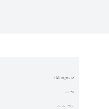
ආර්බී සාල්ස්බර්ග්
මේන්ස්
ටොටෙන්හෑම්