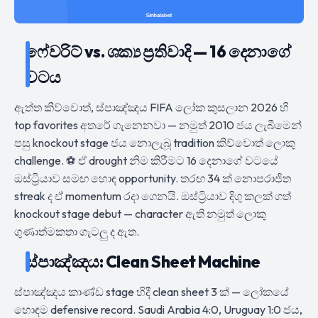
ෆේවරිට් vs. ශක්‍ය ප්‍රතිවාදි — 16 දෙනාගේ
වටය
ඇත්ත කිව්වොත්, ස්පාඤ්ඤය FIFA ලෝක කුසලාන 2026 හි
top favorites අතරේ ගැනෙනවා — නමුත් 2010 ජය ලැබීමෙන්
පසු knockout stage ජය නොලැබූ tradition කිව්වොත් ලොකු
challenge. ⚽ ඒ drought නිම කිරීමට 16 දෙනාගේ වටයේ
ඔස්ට්‍රියාව සමඟ හොඳ opportunity. තරඟ 34 ක් නොපරාජිත
streak ද ඒ momentum රදා ගෙනයි. ඔස්ට්‍රියාව දිගු කලක් ගත්
knockout stage debut — character ඇති නමුත් ලොකු
ගුණාත්මකතා ගැටලු ද ඇත.
ස්පාඤ්ඤය: Clean Sheet Machine
ස්පාඤ්ඤය කාණ්ඩ stage හිදී clean sheet 3 ක් — ලෝකයේ
හොඳම defensive record. Saudi Arabia 4:0, Uruguay 1:0 ජය,