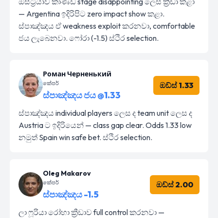
ඔස්ට්‍රියාව කාණ්ඩ stage disappointing ලෙස ක්‍රීඩා කළා
— Argentina ඉදිරිපිට zero impact show කළා.
ස්පාඤ්ඤය ඒ weakness exploit කරනවා, comfortable
ජය ලැබෙනවා. ෆෝරා (-1.5) ස්ථිර selection.
Роман Черненький
කේපර්
ඔඩ්ස් 1.33
ස්පාඤ්ඤය ජය @1.33
ස්පාඤ්ඤය individual players ලෙස ද team unit ලෙස ද
Austria ට ඉදිරියෙන් — class gap clear. Odds 1.33 low
නමුත් Spain win safe bet. ස්ථිර selection.
Oleg Makarov
කේපර්
ඔඩ්ස් 2.00
ස්පාඤ්ඤය -1.5
ලා ෆූරියා රෝහා ක්‍රීඩාව full control කරනවා —