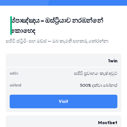
ස්පාඤ්ඤය – ඔස්ට්‍රියාව නරඹන්නේ
කොහෙද
සජීවී ස්ට්‍රීමිං සහ ඔඩ්ස් — ඔබ කැමති සහකරු තෝරන්න:
1win
සජීවී ප්‍රවාහය · කැෂ් අවුට්
500% දක්වා බෝනස්
Visit
Mostbet