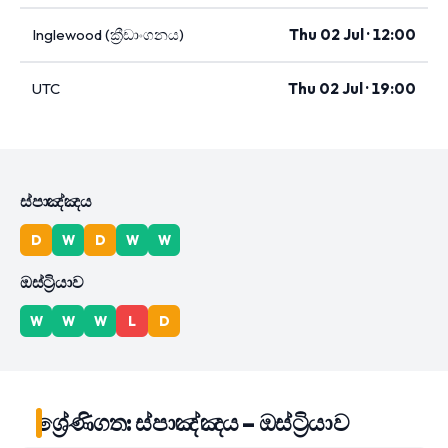
Inglewood (ක්‍රීඩාංගනය)
Thu 02 Jul · 12:00
UTC
Thu 02 Jul · 19:00
ස්පාඤ්ඤය
D
W
D
W
W
ඔස්ට්‍රියාව
W
W
W
L
D
ශ්‍රේණිගත: ස්පාඤ්ඤය – ඔස්ට්‍රියාව