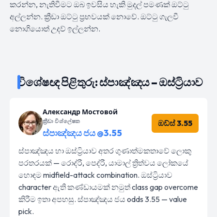
කරන්න, නැතිවීමට ඔබ ඉවසිය හැකි මුදල් පමණක් ඔට්ටු
අල්ලන්න. ක්‍රීඩා ඔට්ටු ප්‍රභවයක් නොවේ. ඔට්ටු ගැලවී
නොගියොත් උදව් ඉල්ලන්න.
විශේෂඥ පිළිතුරු: ස්පාඤ්ඤය – ඔස්ට්‍රියාව
Александр Мостовой
ක්‍රීඩා විශ්ලේෂක
ඔඩ්ස් 3.55
ස්පාඤ්ඤය ජය @3.55
ස්පාඤ්ඤය හා ඔස්ට්‍රියාව අතර ගුණාත්මකතාවේ ලොකු
පරතරයක් — රොද්රී, පෙද්රී, යාමාල් ත්‍රිත්වය ලෝකයේ
හොඳම midfield-attack combination. ඔස්ට්‍රියාව
character ඇති කණ්ඩායමක් නමුත් class gap overcome
කිරීම ඉතා අපහසු. ස්පාඤ්ඤය ජය odds 3.55 — value
pick.