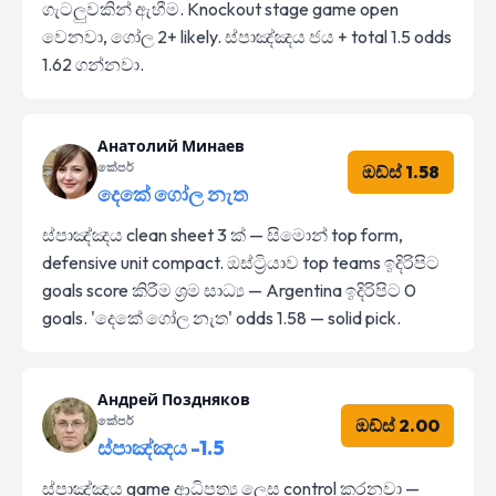
ගැටලුවකින් ඇහීම. Knockout stage game open
වෙනවා, ගෝල 2+ likely. ස්පාඤ්ඤය ජය + total 1.5 odds
1.62 ගන්නවා.
Анатолий Минаев
කේපර්
ඔඩ්ස් 1.58
දෙකේ ගෝල නැත
ස්පාඤ්ඤය clean sheet 3 ක් — සිමොන් top form,
defensive unit compact. ඔස්ට්‍රියාව top teams ඉදිරිපිට
goals score කිරීම ශ්‍රම සාධ්‍ය — Argentina ඉදිරිපිට 0
goals. 'දෙකේ ගෝල නැත' odds 1.58 — solid pick.
Андрей Поздняков
කේපර්
ඔඩ්ස් 2.00
ස්පාඤ්ඤය -1.5
ස්පාඤ්ඤය game ආධිපත්‍ය ලෙස control කරනවා —