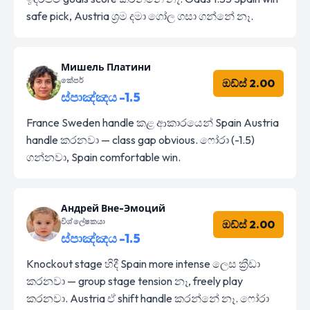
safe pick, Austria ශ්‍රම දමා ගෝල ගසා ගන්නේ නෑ.
Мишель Платини
කේපර්
ඔඩ්ස් 2.00
ස්පාඤ්ඤය -1.5
France Sweden handle කළ ආකාරයෙන් Spain Austria
handle කරනවා — class gap obvious. ෆෝරා (-1.5)
ගන්නවා, Spain comfortable win.
Андрей Вне-Эмоций
විශ්ලේෂකයා
ඔඩ්ස් 2.00
ස්පාඤ්ඤය -1.5
Knockout stage හිදී Spain more intense ලෙස ක්‍රීඩා
කරනවා — group stage tension නෑ, freely play
කරනවා. Austria ඒ shift handle කරන්නේ නෑ. ෆෝරා