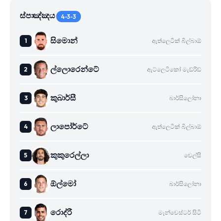
ස්පාඤ්ඤය
4-3-3
සිමොන්
ඇත්ලෙටික් බිල්බාඕ
ල්ලොරෙන්ටේ
ඇට්ලෙටිකෝ මැඩ්රිඩ්
කුබාර්සී
බාර්සිලෝනා
ලාපෝර්ටේ
ඇත්ලෙටික් බිල්බාඕ
කුකුරෙල්ලා
චෙල්සි
ඕල්මෝ
බාර්සිලෝනා
රොද්රී
මෑන්චෙස්ටර් සිටි