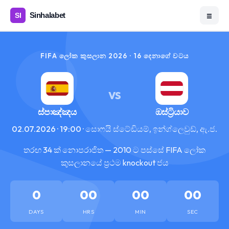
☰
FIFA ලෝක කුසලාන 2026 · 16 දෙනාගේ වටය
VS
ස්පාඤ්ඤය
ඔස්ට්‍රියාව
02.07.2026 · 19:00 · සොෆයි ස්ටේඩියම්, ඉන්ග්ලෙවුඩ්, ඇ.ජ.
තරඟ 34 ක් නොපරාජිත — 2010 ට පස්සේ FIFA ලෝක
කුසලානයේ ප්‍රථම knockout ජය
0
00
00
00
DAYS
HRS
MIN
SEC