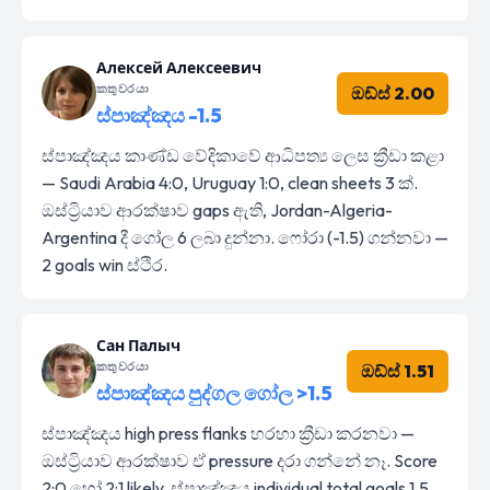
Алексей Алексеевич
කතුවරයා
ඔඩ්ස් 2.00
ස්පාඤ්ඤය -1.5
ස්පාඤ්ඤය කාණ්ඩ වේදිකාවේ ආධිපත්‍ය ලෙස ක්‍රීඩා කළා
— Saudi Arabia 4:0, Uruguay 1:0, clean sheets 3 ක්.
ඔස්ට්‍රියාව ආරක්ෂාව gaps ඇති, Jordan-Algeria-
Argentina දී ගෝල 6 ලබා දුන්නා. ෆෝරා (-1.5) ගන්නවා —
2 goals win ස්ථිර.
Сан Палыч
කතුවරයා
ඔඩ්ස් 1.51
ස්පාඤ්ඤය පුද්ගල ගෝල >1.5
ස්පාඤ්ඤය high press flanks හරහා ක්‍රීඩා කරනවා —
ඔස්ට්‍රියාව ආරක්ෂාව ඒ pressure දරා ගන්නේ නෑ. Score
2:0 හෝ 2:1 likely, ස්පාඤ්ඤය individual total goals 1.5