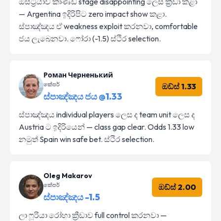
ඔස්ට්‍රියාව කාණ්ඩ stage disappointing ලෙස ක්‍රීඩා කළා
— Argentina ඉදිරිපිට zero impact show කළා.
ස්පාඤ්ඤය ඒ weakness exploit කරනවා, comfortable
ජය ලැබෙනවා. ෆෝරා (-1.5) ස්ථිර selection.
Роман Черненький
කේපර්
ඔඩ්ස් 1.33
ස්පාඤ්ඤය ජය @1.33
ස්පාඤ්ඤය individual players ලෙස ද team unit ලෙස ද
Austria ට ඉදිරියෙන් — class gap clear. Odds 1.33 low
නමුත් Spain win safe bet. ස්ථිර selection.
Oleg Makarov
කේපර්
ඔඩ්ස් 2.00
ස්පාඤ්ඤය -1.5
ලා ෆූරියා රෝහා ක්‍රීඩාව full control කරනවා —