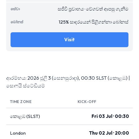
සජීවී ප්‍රවාහය · වේගවත් ආපසු ගැනීම
125% සාදරයෙන් පිළිගන්නා බෝනස්
Visit
ආරම්භය: 2026 ජූලි 3 (සෙනසුරාදා), 00:30 SLST (කොළඹ) |
සොෆයි ස්ටේඩියම්
TIME ZONE
KICK-OFF
කොළඹ (SLST)
Fri 03 Jul · 00:30
London
Thu 02 Jul · 20:00