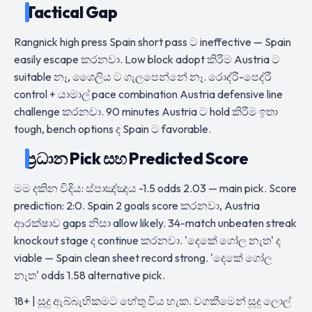
Tactical Gap
Rangnick high press Spain short pass ට ineffective — Spain
easily escape කරනවා. Low block adopt කිරීම Austria ට
suitable නෑ, ශෛලිය ට ගැලපෙන්නේ නෑ. රොද්රී-පෙද්රී
control + යාමාල් pace combination Austria defensive line
challenge කරනවා. 90 minutes Austria ට hold කිරීම ඉතා
tough, bench options ද Spain ට favorable.
ප්‍රධාන Pick සහ Predicted Score
මම දකින විදිය: ස්පාඤ්ඤය -1.5 odds 2.03 — main pick. Score
prediction: 2:0. Spain 2 goals score කරනවා, Austria
ආරක්ෂාව gaps නිසා allow likely. 34-match unbeaten streak
knockout stage ද continue කරනවා. 'දෙකේ ගෝල නැත' ද
viable — Spain clean sheet record strong. 'දෙකේ ගෝල
නැත' odds 1.58 alternative pick.
18+ | සූදු ඇබ්බැහිකමට හේතු විය හැක. වගකීමෙන් සූදු ලොල්