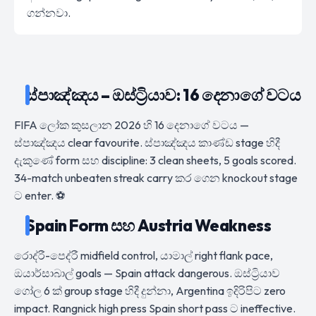
ගන්නවා.
ස්පාඤ්ඤය – ඔස්ට්‍රියාව: 16 දෙනාගේ වටය
FIFA ලෝක කුසලාන 2026 හි 16 දෙනාගේ වටය —
ස්පාඤ්ඤය clear favourite. ස්පාඤ්ඤය කාණ්ඩ stage හිදී
දැකුණේ form සහ discipline: 3 clean sheets, 5 goals scored.
34-match unbeaten streak carry කර ගෙන knockout stage
ට enter. ⚽
Spain Form සහ Austria Weakness
රොද්රී-පෙද්රී midfield control, යාමාල් right flank pace,
ඔයාර්සාබාල් goals — Spain attack dangerous. ඔස්ට්‍රියාව
ගෝල 6 ක් group stage හිදී දුන්නා, Argentina ඉදිරිපිට zero
impact. Rangnick high press Spain short pass ට ineffective.