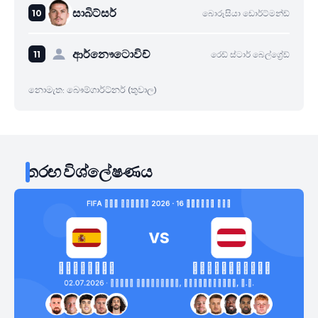
සාබිට්සර්
බොරූසියා ඩොර්ට්මන්ඩ්
ආර්නෞටොවිච්
රෙඩ් ස්ටාර් බෙල්ග්‍රේඩ්
නොමැත: බෞම්ගාර්ට්නර් (තුවාල)
තරඟ විශ්ලේෂණය