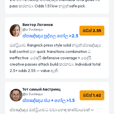
pass කරනවා. Odds 1.51 low නමුත් safe pick.
Виктор Логинов
ක්‍රීඩා විශේෂඥයා
ඔඩ්ස් 2.55
ස්පාඤ්ඤය පුද්ගල ගෝල >2.5
ඔස්ට්‍රියාව Rangnick press style solid නමුත් ස්පාඤ්ඤය
ball control සහ quick transitions combination ට
ineffective. රොද්රී defensive coverage + පෙද්රී
creative passes attack build කරනවා. Individual total
2.5+ odds 2.55 — value ඇති.
Тот самый Австриец
ක්‍රීඩා විශේෂඥයා
ඔඩ්ස් 1.62
ස්පාඤ්ඤය ජය + ගෝල >1.5
ස්පාඤ්ඤය ඔස්ට්‍රියාවට වඩා හොඳ කණ්ඩායමක් —