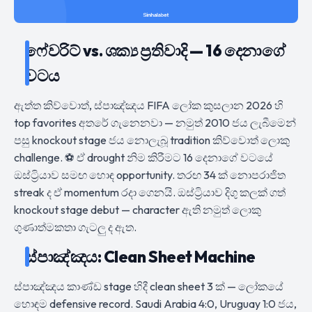
ෆේවරිට් vs. ශක්‍ය ප්‍රතිවාදි — 16 දෙනාගේ
වටය
ඇත්ත කිව්වොත්, ස්පාඤ්ඤය FIFA ලෝක කුසලාන 2026 හි
top favorites අතරේ ගැනෙනවා — නමුත් 2010 ජය ලැබීමෙන්
පසු knockout stage ජය නොලැබූ tradition කිව්වොත් ලොකු
challenge. ⚽ ඒ drought නිම කිරීමට 16 දෙනාගේ වටයේ
ඔස්ට්‍රියාව සමඟ හොඳ opportunity. තරඟ 34 ක් නොපරාජිත
streak ද ඒ momentum රදා ගෙනයි. ඔස්ට්‍රියාව දිගු කලක් ගත්
knockout stage debut — character ඇති නමුත් ලොකු
ගුණාත්මකතා ගැටලු ද ඇත.
ස්පාඤ්ඤය: Clean Sheet Machine
ස්පාඤ්ඤය කාණ්ඩ stage හිදී clean sheet 3 ක් — ලෝකයේ
හොඳම defensive record. Saudi Arabia 4:0, Uruguay 1:0 ජය,