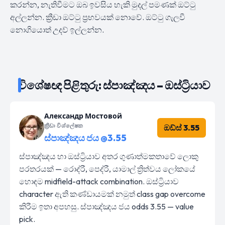
කරන්න, නැතිවීමට ඔබ ඉවසිය හැකි මුදල් පමණක් ඔට්ටු
අල්ලන්න. ක්‍රීඩා ඔට්ටු ප්‍රභවයක් නොවේ. ඔට්ටු ගැලවී
නොගියොත් උදව් ඉල්ලන්න.
විශේෂඥ පිළිතුරු: ස්පාඤ්ඤය – ඔස්ට්‍රියාව
Александр Мостовой
ක්‍රීඩා විශ්ලේෂක
ඔඩ්ස් 3.55
ස්පාඤ්ඤය ජය @3.55
ස්පාඤ්ඤය හා ඔස්ට්‍රියාව අතර ගුණාත්මකතාවේ ලොකු
පරතරයක් — රොද්රී, පෙද්රී, යාමාල් ත්‍රිත්වය ලෝකයේ
හොඳම midfield-attack combination. ඔස්ට්‍රියාව
character ඇති කණ්ඩායමක් නමුත් class gap overcome
කිරීම ඉතා අපහසු. ස්පාඤ්ඤය ජය odds 3.55 — value
pick.