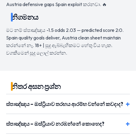
Austria defensive gaps Spain exploit කරනවා. 🔥
නිගමනය
මට නම් ස්පාඤ්ඤය -1.5 odds 2.03 — predicted score 2:0.
Spain quality goals deliver, Austria clean sheet maintain
කරන්නේ නෑ. 18+ | සූදු ඇබ්බැහිකමට හේතු විය හැක.
වගකීමෙන් සූදු ලොල් කරන්න.
නිතර අසන ප්‍රශ්න
ස්පාඤ්ඤය – ඔස්ට්‍රියාව තරඟය ආරම්භ වන්නේ කවදාද?
ස්පාඤ්ඤය – ඔස්ට්‍රියාව නරඹන්නේ කොහෙද?