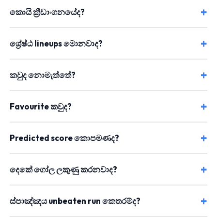
කොයි ක්‍රීඩාංගනයේද?
ශ්‍රේෂ්ඨ lineups මොනවාද?
කවුද නොමැත්තේ?
Favourite කවුද?
Predicted score කොපමණද?
දෙකේ ගෝල ලකුණු කරනවාද?
ස්පාඤ්ඤය unbeaten run කෙතරම්ද?