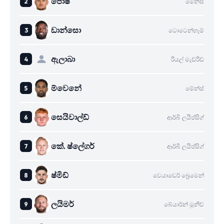
පොෂ්
මේන්ස්
ඩාන්සො
ටොටෙන්හෑම්
ඇලාබා
රියල් මැඩ්රිඩ්
ම්වෙනේ
මේන්ස්
සෙයිවාල්ඩ්
ආර්බී ලයිප්සිග්
කේ. ෂ්ලේගර්
ආර්බී ලයිප්සිග්
ෂ්මිඩ්
වෙයාඩෙර් බ්‍රෙමෙන්
ලයිමර්
බේයාර්න් මූනිච්