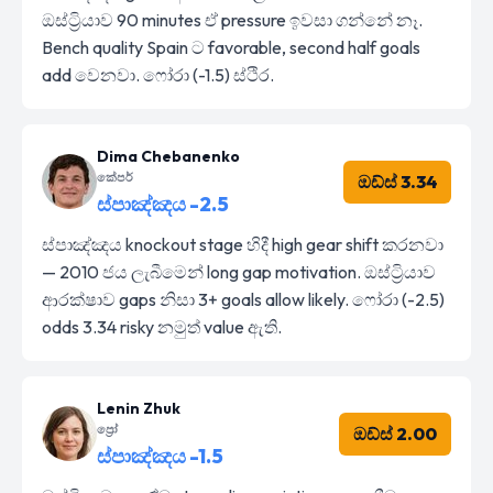
ඔස්ට්‍රියාව 90 minutes ඒ pressure ඉවසා ගන්නේ නෑ.
Bench quality Spain ට favorable, second half goals
add වෙනවා. ෆෝරා (-1.5) ස්ථිර.
Dima Chebanenko
කේපර්
ඔඩ්ස් 3.34
ස්පාඤ්ඤය -2.5
ස්පාඤ්ඤය knockout stage හිදී high gear shift කරනවා
— 2010 ජය ලැබීමෙන් long gap motivation. ඔස්ට්‍රියාව
ආරක්ෂාව gaps නිසා 3+ goals allow likely. ෆෝරා (-2.5)
odds 3.34 risky නමුත් value ඇති.
Lenin Zhuk
ප්‍රෝ
ඔඩ්ස් 2.00
ස්පාඤ්ඤය -1.5