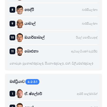
පෙද්රී
බාර්සිලෝනා
යාමාල්
බාර්සිලෝනා
ඔයාර්සාබාල්
රියල් සොසියෙදාද්
බාෙඑනා
ඇට්ලෙටිකෝ මැඩ්රිඩ්
නොමැත: මූනොස් (තුවාල), පිනො (තුවාල), එන්. විලියම්ස් (තුවාල)
ඔස්ට්‍රියාව
4-2-3-1
ඒ. ෂ්ලේගර්
ආර්බී සාල්ස්බර්ග්