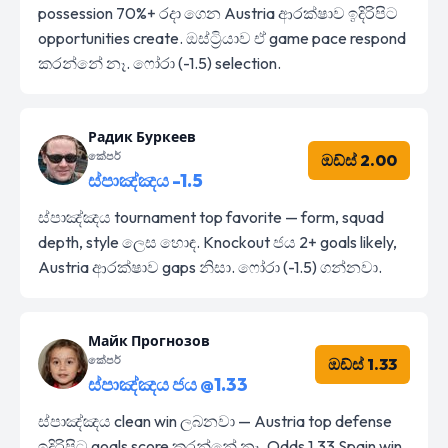
possession 70%+ රදා ගෙන Austria ආරක්ෂාව ඉදිරිපිට
opportunities create. ඔස්ට්‍රියාව ඒ game pace respond
කරන්නේ නෑ. ෆෝරා (-1.5) selection.
Радик Буркеев
කේපර්
ඔඩ්ස් 2.00
ස්පාඤ්ඤය -1.5
ස්පාඤ්ඤය tournament top favorite — form, squad
depth, style ලෙස හොඳ. Knockout ජය 2+ goals likely,
Austria ආරක්ෂාව gaps නිසා. ෆෝරා (-1.5) ගන්නවා.
Майк Прогнозов
කේපර්
ඔඩ්ස් 1.33
ස්පාඤ්ඤය ජය @1.33
ස්පාඤ්ඤය clean win ලබනවා — Austria top defense
ඉදිරිපිට goals score කරන්නේ නෑ. Odds 1.33 Spain win