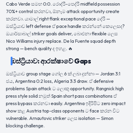
Cabo Verde සමඟ 0:0. රොද්රී-පෙද්රී midfield possession
70%+ control කරනවා, ඕනෑම attack opportunity create
කරනවා. යාමාල් right flank exceptional pace දේරී —
ඔස්ට්‍රියාව left defense ඒ pace handle කරන්නේ කෙලෙසද?
ඔයාර්සාබාල් striker goals deliver, බාෙඑනා flexible ලෙස
Nico Williams injury replace. De la Fuente squad depth
strong — bench quality ද ඉහළ. 🔥
ඔස්ට්‍රියාව: ආරක්ෂාවේ Gaps
ඔස්ට්‍රියාව group stage ගෝල 6 ක් ලබා දුන්නා — Jordan 3:1
ජය, Argentina 0:2 loss, Algeria 3:3 draw. ඒ defensive
problems Spain attack ට ලොකු opportunity. Rangnick high
press style solid නමුත් Spain short pass combinations ඒ
press bypass කරනවා easily. Argentina ඉදිරිපිට zero impact
show කළ Austria top-class opponents ට face කරන විට
vulnerable. Arnautovic striker ලෙස isolation — Simon
blocking challenge.