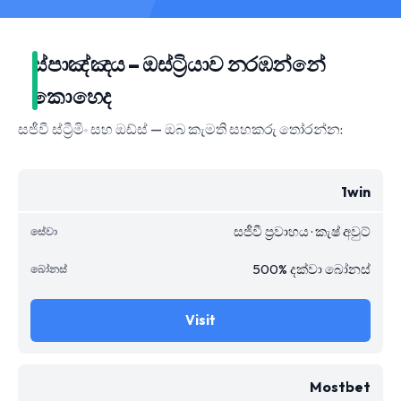
ස්පාඤ්ඤය – ඔස්ට්‍රියාව නරඹන්නේ
කොහෙද
සජීවී ස්ට්‍රීමිං සහ ඔඩ්ස් — ඔබ කැමති සහකරු තෝරන්න:
1win
සජීවී ප්‍රවාහය · කැෂ් අවුට්
500% දක්වා බෝනස්
Visit
Mostbet