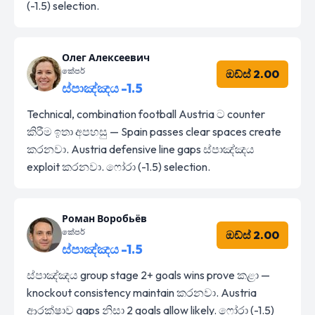
(-1.5) selection.
Олег Алексеевич
කේපර්
ඔඩ්ස් 2.00
ස්පාඤ්ඤය -1.5
Technical, combination football Austria ට counter
කිරීම ඉතා අපහසු — Spain passes clear spaces create
කරනවා. Austria defensive line gaps ස්පාඤ්ඤය
exploit කරනවා. ෆෝරා (-1.5) selection.
Роман Воробьёв
කේපර්
ඔඩ්ස් 2.00
ස්පාඤ්ඤය -1.5
ස්පාඤ්ඤය group stage 2+ goals wins prove කළා —
knockout consistency maintain කරනවා. Austria
ආරක්ෂාව gaps නිසා 2 goals allow likely. ෆෝරා (-1.5)