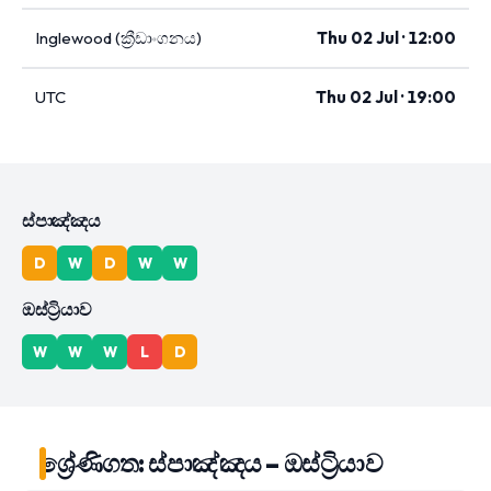
Inglewood (ක්‍රීඩාංගනය)
Thu 02 Jul · 12:00
UTC
Thu 02 Jul · 19:00
ස්පාඤ්ඤය
D
W
D
W
W
ඔස්ට්‍රියාව
W
W
W
L
D
ශ්‍රේණිගත: ස්පාඤ්ඤය – ඔස්ට්‍රියාව