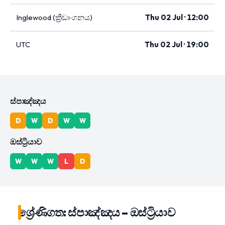
Inglewood (ක්‍රීඩාංගනය)
Thu 02 Jul · 12:00
UTC
Thu 02 Jul · 19:00
ස්පාඤ්ඤය
D
W
D
W
W
ඔස්ට්‍රියාව
W
W
W
L
D
ශ්‍රේණිගත: ස්පාඤ්ඤය – ඔස්ට්‍රියාව