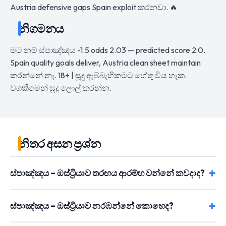
Austria defensive gaps Spain exploit කරනවා. 🔥
නිගමනය
මට නම් ස්පාඤ්ඤය -1.5 odds 2.03 — predicted score 2:0.
Spain quality goals deliver, Austria clean sheet maintain
කරන්නේ නෑ. 18+ | සූදු ඇබ්බැහිකමට හේතු විය හැක.
වගකීමෙන් සූදු ලොල් කරන්න.
නිතර අසන ප්‍රශ්න
ස්පාඤ්ඤය – ඔස්ට්‍රියාව තරඟය ආරම්භ වන්නේ කවදාද?
ස්පාඤ්ඤය – ඔස්ට්‍රියාව නරඹන්නේ කොහෙද?