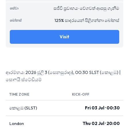
සජීවී ප්‍රවාහය · වේගවත් ආපසු ගැනීම
125% සාදරයෙන් පිළිගන්නා බෝනස්
Visit
ආරම්භය: 2026 ජූලි 3 (සෙනසුරාදා), 00:30 SLST (කොළඹ) |
සොෆයි ස්ටේඩියම්
TIME ZONE
KICK-OFF
කොළඹ (SLST)
Fri 03 Jul · 00:30
London
Thu 02 Jul · 20:00