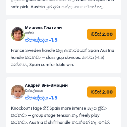
safe pick, Austria ශ්‍රම දමා ගෝල ගසා ගන්නේ නෑ.
Мишель Платини
කේපර්
ඔඩ්ස් 2.00
ස්පාඤ්ඤය -1.5
France Sweden handle කළ ආකාරයෙන් Spain Austria
handle කරනවා — class gap obvious. ෆෝරා (-1.5)
ගන්නවා, Spain comfortable win.
Андрей Вне-Эмоций
විශ්ලේෂකයා
ඔඩ්ස් 2.00
ස්පාඤ්ඤය -1.5
Knockout stage හිදී Spain more intense ලෙස ක්‍රීඩා
කරනවා — group stage tension නෑ, freely play
කරනවා. Austria ඒ shift handle කරන්නේ නෑ. ෆෝරා