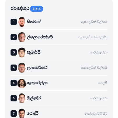
ස්පාඤ්ඤය
4-3-3
සිමොන්
ඇත්ලෙටික් බිල්බාඕ
ල්ලොරෙන්ටේ
ඇට්ලෙටිකෝ මැඩ්රිඩ්
කුබාර්සී
බාර්සිලෝනා
ලාපෝර්ටේ
ඇත්ලෙටික් බිල්බාඕ
කුකුරෙල්ලා
චෙල්සි
ඕල්මෝ
බාර්සිලෝනා
රොද්රී
මෑන්චෙස්ටර් සිටි