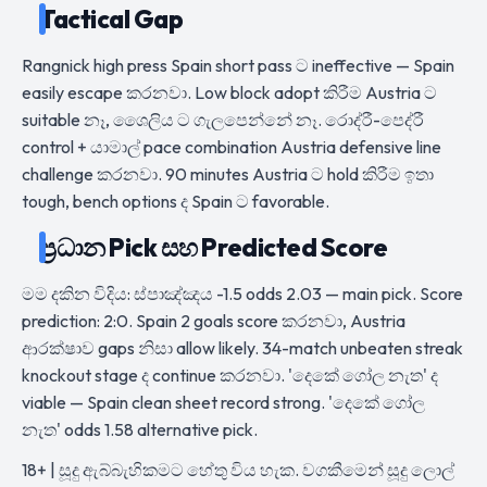
Tactical Gap
Rangnick high press Spain short pass ට ineffective — Spain
easily escape කරනවා. Low block adopt කිරීම Austria ට
suitable නෑ, ශෛලිය ට ගැලපෙන්නේ නෑ. රොද්රී-පෙද්රී
control + යාමාල් pace combination Austria defensive line
challenge කරනවා. 90 minutes Austria ට hold කිරීම ඉතා
tough, bench options ද Spain ට favorable.
ප්‍රධාන Pick සහ Predicted Score
මම දකින විදිය: ස්පාඤ්ඤය -1.5 odds 2.03 — main pick. Score
prediction: 2:0. Spain 2 goals score කරනවා, Austria
ආරක්ෂාව gaps නිසා allow likely. 34-match unbeaten streak
knockout stage ද continue කරනවා. 'දෙකේ ගෝල නැත' ද
viable — Spain clean sheet record strong. 'දෙකේ ගෝල
නැත' odds 1.58 alternative pick.
18+ | සූදු ඇබ්බැහිකමට හේතු විය හැක. වගකීමෙන් සූදු ලොල්