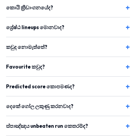
කොයි ක්‍රීඩාංගනයේද?
ශ්‍රේෂ්ඨ lineups මොනවාද?
කවුද නොමැත්තේ?
Favourite කවුද?
Predicted score කොපමණද?
දෙකේ ගෝල ලකුණු කරනවාද?
ස්පාඤ්ඤය unbeaten run කෙතරම්ද?