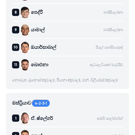
පෙද්රී
බාර්සිලෝනා
යාමාල්
බාර්සිලෝනා
ඔයාර්සාබාල්
රියල් සොසියෙදාද්
බාෙඑනා
ඇට්ලෙටිකෝ මැඩ්රිඩ්
නොමැත: මූනොස් (තුවාල), පිනො (තුවාල), එන්. විලියම්ස් (තුවාල)
ඔස්ට්‍රියාව
4-2-3-1
ඒ. ෂ්ලේගර්
ආර්බී සාල්ස්බර්ග්