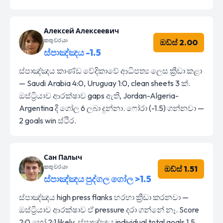
Алексей Алексеевич
කතුවරයා
ඔඩ්ස් 2.00
ස්පාඤ්ඤය -1.5
ස්පාඤ්ඤය කාණ්ඩ වේදිකාවේ ආධිපත්‍ය ලෙස ක්‍රීඩා කළා
— Saudi Arabia 4:0, Uruguay 1:0, clean sheets 3 ක්.
ඔස්ට්‍රියාව ආරක්ෂාව gaps ඇති, Jordan-Algeria-
Argentina දී ගෝල 6 ලබා දුන්නා. ෆෝරා (-1.5) ගන්නවා —
2 goals win ස්ථිර.
Сан Палыч
කතුවරයා
ඔඩ්ස් 1.51
ස්පාඤ්ඤය පුද්ගල ගෝල >1.5
ස්පාඤ්ඤය high press flanks හරහා ක්‍රීඩා කරනවා —
ඔස්ට්‍රියාව ආරක්ෂාව ඒ pressure දරා ගන්නේ නෑ. Score
2:0 හෝ 2:1 likely, ස්පාඤ්ඤය individual total goals 1.5