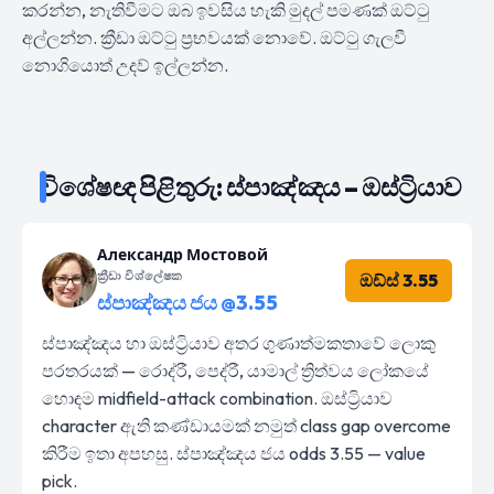
කරන්න, නැතිවීමට ඔබ ඉවසිය හැකි මුදල් පමණක් ඔට්ටු
අල්ලන්න. ක්‍රීඩා ඔට්ටු ප්‍රභවයක් නොවේ. ඔට්ටු ගැලවී
නොගියොත් උදව් ඉල්ලන්න.
විශේෂඥ පිළිතුරු: ස්පාඤ්ඤය – ඔස්ට්‍රියාව
Александр Мостовой
ක්‍රීඩා විශ්ලේෂක
ඔඩ්ස් 3.55
ස්පාඤ්ඤය ජය @3.55
ස්පාඤ්ඤය හා ඔස්ට්‍රියාව අතර ගුණාත්මකතාවේ ලොකු
පරතරයක් — රොද්රී, පෙද්රී, යාමාල් ත්‍රිත්වය ලෝකයේ
හොඳම midfield-attack combination. ඔස්ට්‍රියාව
character ඇති කණ්ඩායමක් නමුත් class gap overcome
කිරීම ඉතා අපහසු. ස්පාඤ්ඤය ජය odds 3.55 — value
pick.