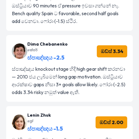
ඔස්ට්‍රියාව 90 minutes ඒ pressure ඉවසා ගන්නේ නෑ.
Bench quality Spain ට favorable, second half goals
add වෙනවා. ෆෝරා (-1.5) ස්ථිර.
Dima Chebanenko
කේපර්
ඔඩ්ස් 3.34
ස්පාඤ්ඤය -2.5
ස්පාඤ්ඤය knockout stage හිදී high gear shift කරනවා
— 2010 ජය ලැබීමෙන් long gap motivation. ඔස්ට්‍රියාව
ආරක්ෂාව gaps නිසා 3+ goals allow likely. ෆෝරා (-2.5)
odds 3.34 risky නමුත් value ඇති.
Lenin Zhuk
ප්‍රෝ
ඔඩ්ස් 2.00
ස්පාඤ්ඤය -1.5