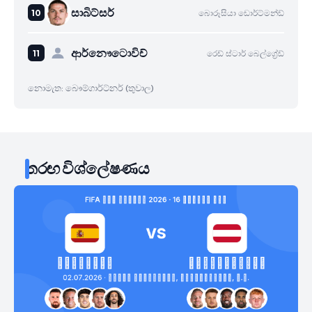
සාබිට්සර්
බොරූසියා ඩොර්ට්මන්ඩ්
ආර්නෞටොවිච්
රෙඩ් ස්ටාර් බෙල්ග්‍රේඩ්
නොමැත: බෞම්ගාර්ට්නර් (තුවාල)
තරඟ විශ්ලේෂණය