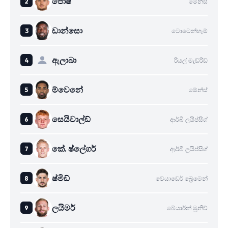
පොෂ්
මේන්ස්
ඩාන්සො
ටොටෙන්හෑම්
ඇලාබා
රියල් මැඩ්රිඩ්
ම්වෙනේ
මේන්ස්
සෙයිවාල්ඩ්
ආර්බී ලයිප්සිග්
කේ. ෂ්ලේගර්
ආර්බී ලයිප්සිග්
ෂ්මිඩ්
වෙයාඩෙර් බ්‍රෙමෙන්
ලයිමර්
බේයාර්න් මූනිච්