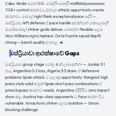
Cabo Verde සමඟ 0:0. රොද්රී-පෙද්රී midfield possession
70%+ control කරනවා, ඕනෑම attack opportunity create
කරනවා. යාමාල් right flank exceptional pace දේරී —
ඔස්ට්‍රියාව left defense ඒ pace handle කරන්නේ කෙලෙසද?
ඔයාර්සාබාල් striker goals deliver, බාෙඑනා flexible ලෙස
Nico Williams injury replace. De la Fuente squad depth
strong — bench quality ද ඉහළ. 🔥
ඔස්ට්‍රියාව: ආරක්ෂාවේ Gaps
ඔස්ට්‍රියාව group stage ගෝල 6 ක් ලබා දුන්නා — Jordan 3:1
ජය, Argentina 0:2 loss, Algeria 3:3 draw. ඒ defensive
problems Spain attack ට ලොකු opportunity. Rangnick high
press style solid නමුත් Spain short pass combinations ඒ
press bypass කරනවා easily. Argentina ඉදිරිපිට zero impact
show කළ Austria top-class opponents ට face කරන විට
vulnerable. Arnautovic striker ලෙස isolation — Simon
blocking challenge.