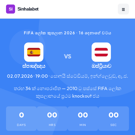
☰
FIFA ලෝක කුසලාන 2026 · 16 දෙනාගේ වටය
VS
ස්පාඤ්ඤය
ඔස්ට්‍රියාව
02.07.2026 · 19:00 · සොෆයි ස්ටේඩියම්, ඉන්ග්ලෙවුඩ්, ඇ.ජ.
තරඟ 34 ක් නොපරාජිත — 2010 ට පස්සේ FIFA ලෝක
කුසලානයේ ප්‍රථම knockout ජය
0
00
00
00
DAYS
HRS
MIN
SEC