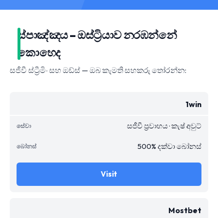
ස්පාඤ්ඤය – ඔස්ට්‍රියාව නරඹන්නේ
කොහෙද
සජීවී ස්ට්‍රීමිං සහ ඔඩ්ස් — ඔබ කැමති සහකරු තෝරන්න:
1win
සජීවී ප්‍රවාහය · කැෂ් අවුට්
500% දක්වා බෝනස්
Visit
Mostbet