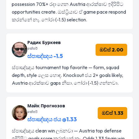
possession 70%+ රදා ගෙන Austria ආරක්ෂාව ඉදිරිපිට
opportunities create. ඔස්ට්‍රියාව ඒ game pace respond
කරන්නේ නෑ. ෆෝරා (-1.5) selection.
Радик Буркеев
කේපර්
ඔඩ්ස් 2.00
ස්පාඤ්ඤය -1.5
ස්පාඤ්ඤය tournament top favorite — form, squad
depth, style ලෙස හොඳ. Knockout ජය 2+ goals likely,
Austria ආරක්ෂාව gaps නිසා. ෆෝරා (-1.5) ගන්නවා.
Майк Прогнозов
කේපර්
ඔඩ්ස් 1.33
ස්පාඤ්ඤය ජය @1.33
ස්පාඤ්ඤය clean win ලබනවා — Austria top defense
ඉදිරිපිට goals score කරන්නේ නෑ. Odds 1.33 Spain win