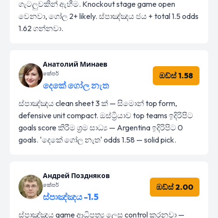
ගැටලුවකින් ඇහීම. Knockout stage game open
වෙනවා, ගෝල 2+ likely. ස්පාඤ්ඤය ජය + total 1.5 odds
1.62 ගන්නවා.
Анатолий Минаев
කේපර්
ඔඩ්ස් 1.58
දෙකේ ගෝල නැත
ස්පාඤ්ඤය clean sheet 3 ක් — සිමොන් top form,
defensive unit compact. ඔස්ට්‍රියාව top teams ඉදිරිපිට
goals score කිරීම ශ්‍රම සාධ්‍ය — Argentina ඉදිරිපිට 0
goals. 'දෙකේ ගෝල නැත' odds 1.58 — solid pick.
Андрей Поздняков
කේපර්
ඔඩ්ස් 2.00
ස්පාඤ්ඤය -1.5
ස්පාඤ්ඤය game ආධිපත්‍ය ලෙස control කරනවා —