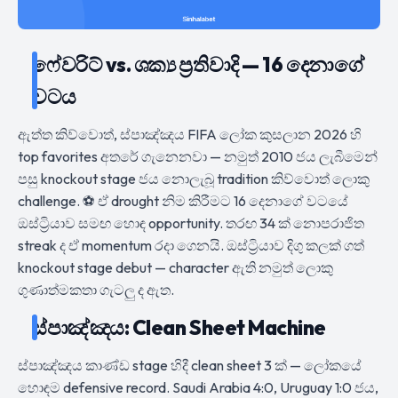
ෆේවරිට් vs. ශක්‍ය ප්‍රතිවාදි — 16 දෙනාගේ
වටය
ඇත්ත කිව්වොත්, ස්පාඤ්ඤය FIFA ලෝක කුසලාන 2026 හි
top favorites අතරේ ගැනෙනවා — නමුත් 2010 ජය ලැබීමෙන්
පසු knockout stage ජය නොලැබූ tradition කිව්වොත් ලොකු
challenge. ⚽ ඒ drought නිම කිරීමට 16 දෙනාගේ වටයේ
ඔස්ට්‍රියාව සමඟ හොඳ opportunity. තරඟ 34 ක් නොපරාජිත
streak ද ඒ momentum රදා ගෙනයි. ඔස්ට්‍රියාව දිගු කලක් ගත්
knockout stage debut — character ඇති නමුත් ලොකු
ගුණාත්මකතා ගැටලු ද ඇත.
ස්පාඤ්ඤය: Clean Sheet Machine
ස්පාඤ්ඤය කාණ්ඩ stage හිදී clean sheet 3 ක් — ලෝකයේ
හොඳම defensive record. Saudi Arabia 4:0, Uruguay 1:0 ජය,