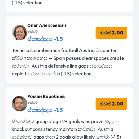
(-1.5) selection.
Олег Алексеевич
කේපර්
ඔඩ්ස් 2.00
ස්පාඤ්ඤය -1.5
Technical, combination football Austria ට counter
කිරීම ඉතා අපහසු — Spain passes clear spaces create
කරනවා. Austria defensive line gaps ස්පාඤ්ඤය
exploit කරනවා. ෆෝරා (-1.5) selection.
Роман Воробьёв
කේපර්
ඔඩ්ස් 2.00
ස්පාඤ්ඤය -1.5
ස්පාඤ්ඤය group stage 2+ goals wins prove කළා —
knockout consistency maintain කරනවා. Austria
ආරක්ෂාව gaps නිසා 2 goals allow likely. ෆෝරා (-1.5)