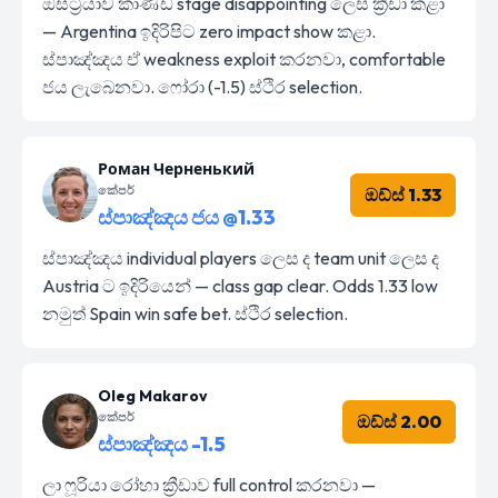
ඔස්ට්‍රියාව කාණ්ඩ stage disappointing ලෙස ක්‍රීඩා කළා
— Argentina ඉදිරිපිට zero impact show කළා.
ස්පාඤ්ඤය ඒ weakness exploit කරනවා, comfortable
ජය ලැබෙනවා. ෆෝරා (-1.5) ස්ථිර selection.
Роман Черненький
කේපර්
ඔඩ්ස් 1.33
ස්පාඤ්ඤය ජය @1.33
ස්පාඤ්ඤය individual players ලෙස ද team unit ලෙස ද
Austria ට ඉදිරියෙන් — class gap clear. Odds 1.33 low
නමුත් Spain win safe bet. ස්ථිර selection.
Oleg Makarov
කේපර්
ඔඩ්ස් 2.00
ස්පාඤ්ඤය -1.5
ලා ෆූරියා රෝහා ක්‍රීඩාව full control කරනවා —