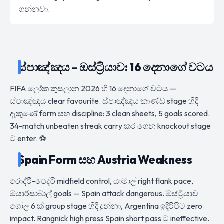
ගන්නවා.
ස්පාඤ්ඤය – ඔස්ට්‍රියාව: 16 දෙනාගේ වටය
FIFA ලෝක කුසලාන 2026 හි 16 දෙනාගේ වටය —
ස්පාඤ්ඤය clear favourite. ස්පාඤ්ඤය කාණ්ඩ stage හිදී
දැකුණේ form සහ discipline: 3 clean sheets, 5 goals scored.
34-match unbeaten streak carry කර ගෙන knockout stage
ට enter. ⚽
Spain Form සහ Austria Weakness
රොද්රී-පෙද්රී midfield control, යාමාල් right flank pace,
ඔයාර්සාබාල් goals — Spain attack dangerous. ඔස්ට්‍රියාව
ගෝල 6 ක් group stage හිදී දුන්නා, Argentina ඉදිරිපිට zero
impact. Rangnick high press Spain short pass ට ineffective.