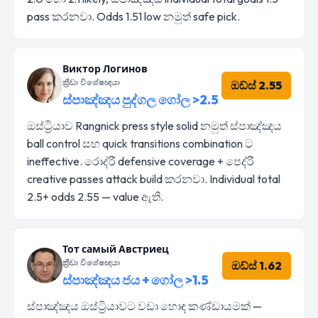
pass කරනවා. Odds 1.51 low නමුත් safe pick.
Виктор Логинов
ක්‍රීඩා විශේෂඥයා
ඔඩ්ස් 2.55
ස්පාඤ්ඤය පුද්ගල ගෝල >2.5
ඔස්ට්‍රියාව Rangnick press style solid නමුත් ස්පාඤ්ඤය
ball control සහ quick transitions combination ට
ineffective. රොද්රී defensive coverage + පෙද්රී
creative passes attack build කරනවා. Individual total
2.5+ odds 2.55 — value ඇති.
Тот самый Австриец
ක්‍රීඩා විශේෂඥයා
ඔඩ්ස් 1.62
ස්පාඤ්ඤය ජය + ගෝල >1.5
ස්පාඤ්ඤය ඔස්ට්‍රියාවට වඩා හොඳ කණ්ඩායමක් —