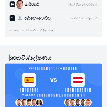
සාබිට්සර්
බොරූසියා ඩොර්ට්මන්ඩ්
ආර්නෞටොවිච්
රෙඩ් ස්ටාර් බෙල්ග්‍රේඩ්
නොමැත: බෞම්ගාර්ට්නර් (තුවාල)
තරඟ විශ්ලේෂණය