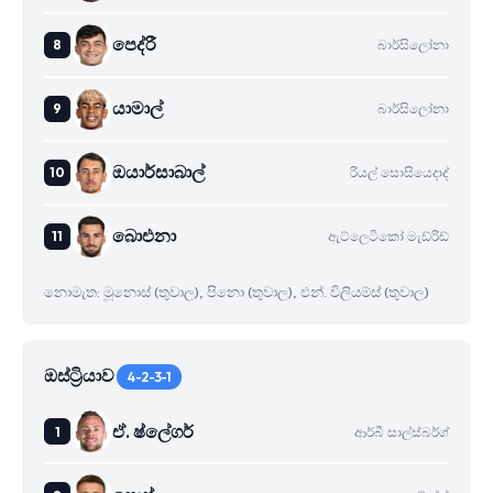
පෙද්රී
බාර්සිලෝනා
යාමාල්
බාර්සිලෝනා
ඔයාර්සාබාල්
රියල් සොසියෙදාද්
බාෙඑනා
ඇට්ලෙටිකෝ මැඩ්රිඩ්
නොමැත: මූනොස් (තුවාල), පිනො (තුවාල), එන්. විලියම්ස් (තුවාල)
ඔස්ට්‍රියාව
4-2-3-1
ඒ. ෂ්ලේගර්
ආර්බී සාල්ස්බර්ග්