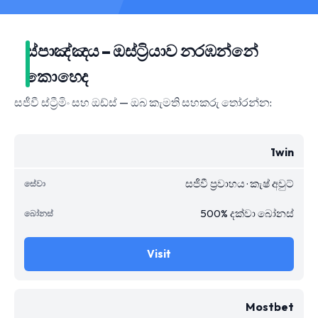
ස්පාඤ්ඤය – ඔස්ට්‍රියාව නරඹන්නේ
කොහෙද
සජීවී ස්ට්‍රීමිං සහ ඔඩ්ස් — ඔබ කැමති සහකරු තෝරන්න:
1win
සජීවී ප්‍රවාහය · කැෂ් අවුට්
500% දක්වා බෝනස්
Visit
Mostbet