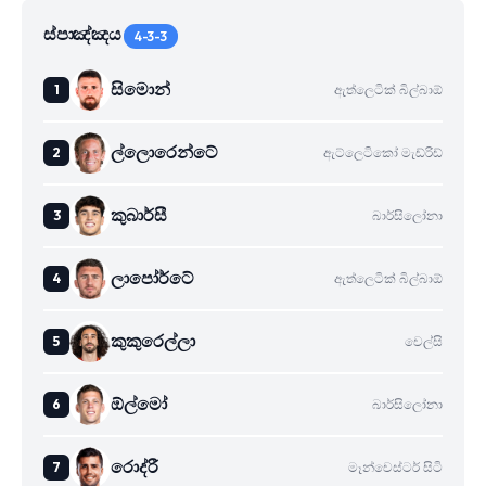
ස්පාඤ්ඤය
4-3-3
සිමොන්
ඇත්ලෙටික් බිල්බාඕ
ල්ලොරෙන්ටේ
ඇට්ලෙටිකෝ මැඩ්රිඩ්
කුබාර්සී
බාර්සිලෝනා
ලාපෝර්ටේ
ඇත්ලෙටික් බිල්බාඕ
කුකුරෙල්ලා
චෙල්සි
ඕල්මෝ
බාර්සිලෝනා
රොද්රී
මෑන්චෙස්ටර් සිටි