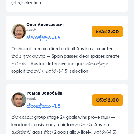
(-1.5) selection.
Олег Алексеевич
කේපර්
ඔඩ්ස් 2.00
ස්පාඤ්ඤය -1.5
Technical, combination football Austria ට counter
කිරීම ඉතා අපහසු — Spain passes clear spaces create
කරනවා. Austria defensive line gaps ස්පාඤ්ඤය
exploit කරනවා. ෆෝරා (-1.5) selection.
Роман Воробьёв
කේපර්
ඔඩ්ස් 2.00
ස්පාඤ්ඤය -1.5
ස්පාඤ්ඤය group stage 2+ goals wins prove කළා —
knockout consistency maintain කරනවා. Austria
ආරක්ෂාව gaps නිසා 2 goals allow likely. ෆෝරා (-1.5)