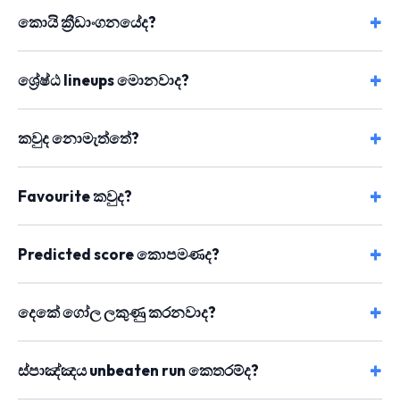
කොයි ක්‍රීඩාංගනයේද?
ශ්‍රේෂ්ඨ lineups මොනවාද?
කවුද නොමැත්තේ?
Favourite කවුද?
Predicted score කොපමණද?
දෙකේ ගෝල ලකුණු කරනවාද?
ස්පාඤ්ඤය unbeaten run කෙතරම්ද?