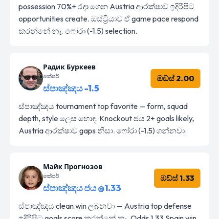
possession 70%+ රදා ගෙන Austria ආරක්ෂාව ඉදිරිපිට
opportunities create. ඔස්ට්‍රියාව ඒ game pace respond
කරන්නේ නෑ. ෆෝරා (-1.5) selection.
Радик Буркеев
කේපර්
ඔඩ්ස් 2.00
ස්පාඤ්ඤය -1.5
ස්පාඤ්ඤය tournament top favorite — form, squad
depth, style ලෙස හොඳ. Knockout ජය 2+ goals likely,
Austria ආරක්ෂාව gaps නිසා. ෆෝරා (-1.5) ගන්නවා.
Майк Прогнозов
කේපර්
ඔඩ්ස් 1.33
ස්පාඤ්ඤය ජය @1.33
ස්පාඤ්ඤය clean win ලබනවා — Austria top defense
ඉදිරිපිට goals score කරන්නේ නෑ. Odds 1.33 Spain win