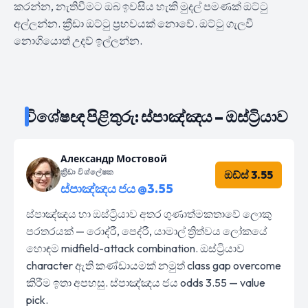
කරන්න, නැතිවීමට ඔබ ඉවසිය හැකි මුදල් පමණක් ඔට්ටු
අල්ලන්න. ක්‍රීඩා ඔට්ටු ප්‍රභවයක් නොවේ. ඔට්ටු ගැලවී
නොගියොත් උදව් ඉල්ලන්න.
විශේෂඥ පිළිතුරු: ස්පාඤ්ඤය – ඔස්ට්‍රියාව
Александр Мостовой
ක්‍රීඩා විශ්ලේෂක
ඔඩ්ස් 3.55
ස්පාඤ්ඤය ජය @3.55
ස්පාඤ්ඤය හා ඔස්ට්‍රියාව අතර ගුණාත්මකතාවේ ලොකු
පරතරයක් — රොද්රී, පෙද්රී, යාමාල් ත්‍රිත්වය ලෝකයේ
හොඳම midfield-attack combination. ඔස්ට්‍රියාව
character ඇති කණ්ඩායමක් නමුත් class gap overcome
කිරීම ඉතා අපහසු. ස්පාඤ්ඤය ජය odds 3.55 — value
pick.