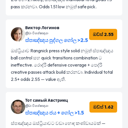
pass කරනවා. Odds 1.51 low නමුත් safe pick.
Виктор Логинов
ක්‍රීඩා විශේෂඥයා
ඔඩ්ස් 2.55
ස්පාඤ්ඤය පුද්ගල ගෝල >2.5
ඔස්ට්‍රියාව Rangnick press style solid නමුත් ස්පාඤ්ඤය
ball control සහ quick transitions combination ට
ineffective. රොද්රී defensive coverage + පෙද්රී
creative passes attack build කරනවා. Individual total
2.5+ odds 2.55 — value ඇති.
Тот самый Австриец
ක්‍රීඩා විශේෂඥයා
ඔඩ්ස් 1.62
ස්පාඤ්ඤය ජය + ගෝල >1.5
ස්පාඤ්ඤය ඔස්ට්‍රියාවට වඩා හොඳ කණ්ඩායමක් —