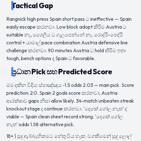
Tactical Gap
Rangnick high press Spain short pass ට ineffective — Spain
easily escape කරනවා. Low block adopt කිරීම Austria ට
suitable නෑ, ශෛලිය ට ගැලපෙන්නේ නෑ. රොද්රී-පෙද්රී
control + යාමාල් pace combination Austria defensive line
challenge කරනවා. 90 minutes Austria ට hold කිරීම ඉතා
tough, bench options ද Spain ට favorable.
ප්‍රධාන Pick සහ Predicted Score
මම දකින විදිය: ස්පාඤ්ඤය -1.5 odds 2.03 — main pick. Score
prediction: 2:0. Spain 2 goals score කරනවා, Austria
ආරක්ෂාව gaps නිසා allow likely. 34-match unbeaten streak
knockout stage ද continue කරනවා. 'දෙකේ ගෝල නැත' ද
viable — Spain clean sheet record strong. 'දෙකේ ගෝල
නැත' odds 1.58 alternative pick.
18+ | සූදු ඇබ්බැහිකමට හේතු විය හැක. වගකීමෙන් සූදු ලොල්