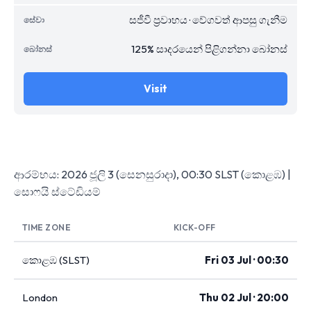
සජීවී ප්‍රවාහය · වේගවත් ආපසු ගැනීම
125% සාදරයෙන් පිළිගන්නා බෝනස්
Visit
ආරම්භය: 2026 ජූලි 3 (සෙනසුරාදා), 00:30 SLST (කොළඹ) |
සොෆයි ස්ටේඩියම්
TIME ZONE
KICK-OFF
කොළඹ (SLST)
Fri 03 Jul · 00:30
London
Thu 02 Jul · 20:00