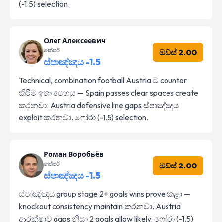
(-1.5) selection.
Олег Алексеевич
කේපර්
ඔඩ්ස් 2.00
ස්පාඤ්ඤය -1.5
Technical, combination football Austria ට counter
කිරීම ඉතා අපහසු — Spain passes clear spaces create
කරනවා. Austria defensive line gaps ස්පාඤ්ඤය
exploit කරනවා. ෆෝරා (-1.5) selection.
Роман Воробьёв
කේපර්
ඔඩ්ස් 2.00
ස්පාඤ්ඤය -1.5
ස්පාඤ්ඤය group stage 2+ goals wins prove කළා —
knockout consistency maintain කරනවා. Austria
ආරක්ෂාව gaps නිසා 2 goals allow likely. ෆෝරා (-1.5)