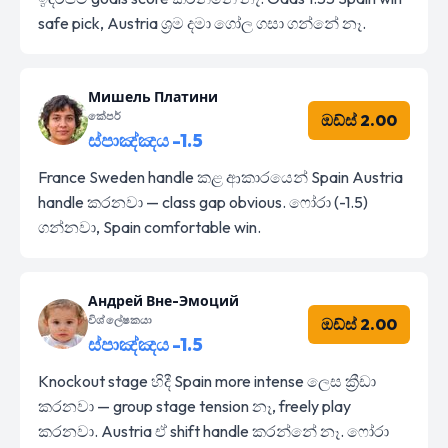
safe pick, Austria ශ්‍රම දමා ගෝල ගසා ගන්නේ නෑ.
Мишель Платини
කේපර්
ඔඩ්ස් 2.00
ස්පාඤ්ඤය -1.5
France Sweden handle කළ ආකාරයෙන් Spain Austria
handle කරනවා — class gap obvious. ෆෝරා (-1.5)
ගන්නවා, Spain comfortable win.
Андрей Вне-Эмоций
විශ්ලේෂකයා
ඔඩ්ස් 2.00
ස්පාඤ්ඤය -1.5
Knockout stage හිදී Spain more intense ලෙස ක්‍රීඩා
කරනවා — group stage tension නෑ, freely play
කරනවා. Austria ඒ shift handle කරන්නේ නෑ. ෆෝරා