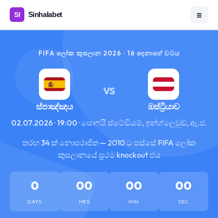
☰
FIFA ලෝක කුසලාන 2026 · 16 දෙනාගේ වටය
VS
ස්පාඤ්ඤය
ඔස්ට්‍රියාව
02.07.2026 · 19:00 · සොෆයි ස්ටේඩියම්, ඉන්ග්ලෙවුඩ්, ඇ.ජ.
තරඟ 34 ක් නොපරාජිත — 2010 ට පස්සේ FIFA ලෝක
කුසලානයේ ප්‍රථම knockout ජය
0
00
00
00
DAYS
HRS
MIN
SEC