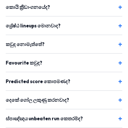
කොයි ක්‍රීඩාංගනයේද?
ශ්‍රේෂ්ඨ lineups මොනවාද?
කවුද නොමැත්තේ?
Favourite කවුද?
Predicted score කොපමණද?
දෙකේ ගෝල ලකුණු කරනවාද?
ස්පාඤ්ඤය unbeaten run කෙතරම්ද?