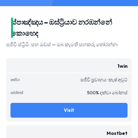
ස්පාඤ්ඤය – ඔස්ට්‍රියාව නරඹන්නේ
කොහෙද
සජීවී ස්ට්‍රීමිං සහ ඔඩ්ස් — ඔබ කැමති සහකරු තෝරන්න:
1win
සජීවී ප්‍රවාහය · කැෂ් අවුට්
500% දක්වා බෝනස්
Visit
Mostbet