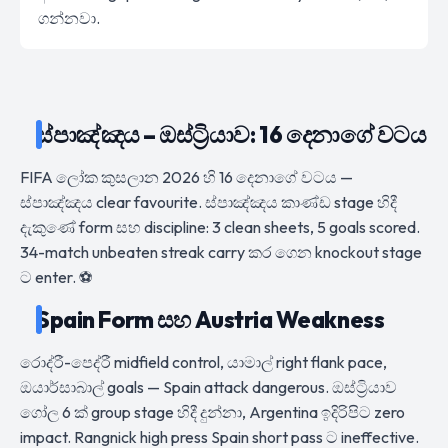
ගන්නවා.
ස්පාඤ්ඤය – ඔස්ට්‍රියාව: 16 දෙනාගේ වටය
FIFA ලෝක කුසලාන 2026 හි 16 දෙනාගේ වටය —
ස්පාඤ්ඤය clear favourite. ස්පාඤ්ඤය කාණ්ඩ stage හිදී
දැකුණේ form සහ discipline: 3 clean sheets, 5 goals scored.
34-match unbeaten streak carry කර ගෙන knockout stage
ට enter. ⚽
Spain Form සහ Austria Weakness
රොද්රී-පෙද්රී midfield control, යාමාල් right flank pace,
ඔයාර්සාබාල් goals — Spain attack dangerous. ඔස්ට්‍රියාව
ගෝල 6 ක් group stage හිදී දුන්නා, Argentina ඉදිරිපිට zero
impact. Rangnick high press Spain short pass ට ineffective.