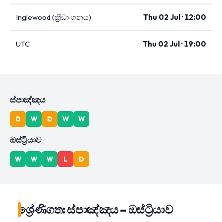
Inglewood (ක්‍රීඩාංගනය)
Thu 02 Jul · 12:00
UTC
Thu 02 Jul · 19:00
ස්පාඤ්ඤය
D
W
D
W
W
ඔස්ට්‍රියාව
W
W
W
L
D
ශ්‍රේණිගත: ස්පාඤ්ඤය – ඔස්ට්‍රියාව