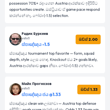
possession 70%+ රදා ගෙන Austria ආරක්ෂාව ඉදිරිපිට
opportunities create. ඔස්ට්‍රියාව ඒ game pace respond
කරන්නේ නෑ. ෆෝරා (-1.5) selection.
Радик Буркеев
කේපර්
ඔඩ්ස් 2.00
ස්පාඤ්ඤය -1.5
ස්පාඤ්ඤය tournament top favorite — form, squad
depth, style ලෙස හොඳ. Knockout ජය 2+ goals likely,
Austria ආරක්ෂාව gaps නිසා. ෆෝරා (-1.5) ගන්නවා.
Майк Прогнозов
කේපර්
ඔඩ්ස් 1.33
ස්පාඤ්ඤය ජය @1.33
ස්පාඤ්ඤය clean win ලබනවා — Austria top defense
ඉදිරිපිට goals score කරන්නේ නෑ. Odds 1.33 Spain win