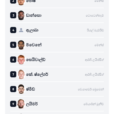
පොෂ්
මේන්ස්
ඩාන්සො
ටොටෙන්හෑම්
ඇලාබා
රියල් මැඩ්රිඩ්
ම්වෙනේ
මේන්ස්
සෙයිවාල්ඩ්
ආර්බී ලයිප්සිග්
කේ. ෂ්ලේගර්
ආර්බී ලයිප්සිග්
ෂ්මිඩ්
වෙයාඩෙර් බ්‍රෙමෙන්
ලයිමර්
බේයාර්න් මූනිච්