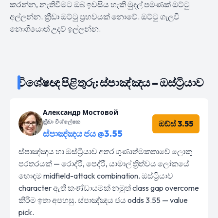
කරන්න, නැතිවීමට ඔබ ඉවසිය හැකි මුදල් පමණක් ඔට්ටු
අල්ලන්න. ක්‍රීඩා ඔට්ටු ප්‍රභවයක් නොවේ. ඔට්ටු ගැලවී
නොගියොත් උදව් ඉල්ලන්න.
විශේෂඥ පිළිතුරු: ස්පාඤ්ඤය – ඔස්ට්‍රියාව
Александр Мостовой
ක්‍රීඩා විශ්ලේෂක
ඔඩ්ස් 3.55
ස්පාඤ්ඤය ජය @3.55
ස්පාඤ්ඤය හා ඔස්ට්‍රියාව අතර ගුණාත්මකතාවේ ලොකු
පරතරයක් — රොද්රී, පෙද්රී, යාමාල් ත්‍රිත්වය ලෝකයේ
හොඳම midfield-attack combination. ඔස්ට්‍රියාව
character ඇති කණ්ඩායමක් නමුත් class gap overcome
කිරීම ඉතා අපහසු. ස්පාඤ්ඤය ජය odds 3.55 — value
pick.