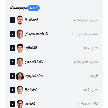
ස්පාඤ්ඤය
4-3-3
සිමොන්
ඇත්ලෙටික් බිල්බාඕ
ල්ලොරෙන්ටේ
ඇට්ලෙටිකෝ මැඩ්රිඩ්
කුබාර්සී
බාර්සිලෝනා
ලාපෝර්ටේ
ඇත්ලෙටික් බිල්බාඕ
කුකුරෙල්ලා
චෙල්සි
ඕල්මෝ
බාර්සිලෝනා
රොද්රී
මෑන්චෙස්ටර් සිටි