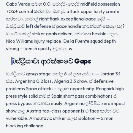
Cabo Verde සමඟ 0:0. රොද්රී-පෙද්රී midfield possession
70%+ control කරනවා, ඕනෑම attack opportunity create
කරනවා. යාමාල් right flank exceptional pace දේරී —
ඔස්ට්‍රියාව left defense ඒ pace handle කරන්නේ කෙලෙසද?
ඔයාර්සාබාල් striker goals deliver, බාෙඑනා flexible ලෙස
Nico Williams injury replace. De la Fuente squad depth
strong — bench quality ද ඉහළ. 🔥
ඔස්ට්‍රියාව: ආරක්ෂාවේ Gaps
ඔස්ට්‍රියාව group stage ගෝල 6 ක් ලබා දුන්නා — Jordan 3:1
ජය, Argentina 0:2 loss, Algeria 3:3 draw. ඒ defensive
problems Spain attack ට ලොකු opportunity. Rangnick high
press style solid නමුත් Spain short pass combinations ඒ
press bypass කරනවා easily. Argentina ඉදිරිපිට zero impact
show කළ Austria top-class opponents ට face කරන විට
vulnerable. Arnautovic striker ලෙස isolation — Simon
blocking challenge.