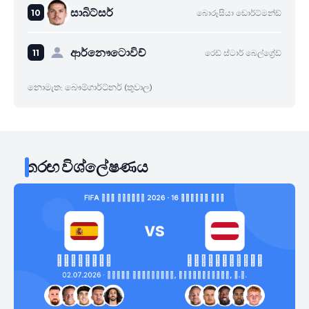
සාබිට්සර්
බොරූසියා ඩොර්ට්මන්ඩ්
ආර්නෞටොවිච්
රෙඩ් ස්ටාර් බෙල්ග්‍රේඩ්
නොමැත: බෞම්ගාර්ට්නර් (තුවාල)
තරඟ විශ්ලේෂණය