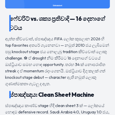
ෆේවරිට් vs. ශක්‍ය ප්‍රතිවාදි — 16 දෙනාගේ
වටය
ඇත්ත කිව්වොත්, ස්පාඤ්ඤය FIFA ලෝක කුසලාන 2026 හි
top favorites අතරේ ගැනෙනවා — නමුත් 2010 ජය ලැබීමෙන්
පසු knockout stage ජය නොලැබූ tradition කිව්වොත් ලොකු
challenge. ⚽ ඒ drought නිම කිරීමට 16 දෙනාගේ වටයේ
ඔස්ට්‍රියාව සමඟ හොඳ opportunity. තරඟ 34 ක් නොපරාජිත
streak ද ඒ momentum රදා ගෙනයි. ඔස්ට්‍රියාව දිගු කලක් ගත්
knockout stage debut — character ඇති නමුත් ලොකු
ගුණාත්මකතා ගැටලු ද ඇත.
ස්පාඤ්ඤය: Clean Sheet Machine
ස්පාඤ්ඤය කාණ්ඩ stage හිදී clean sheet 3 ක් — ලෝකයේ
හොඳම defensive record. Saudi Arabia 4:0, Uruguay 1:0 ජය,