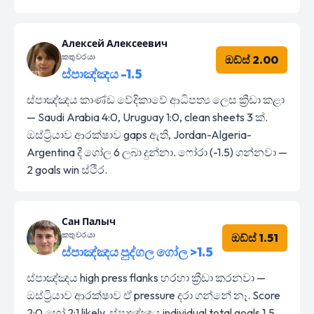
Алексей Алексеевич
කතුවරයා
ඔඩ්ස් 2.00
ස්පාඤ්ඤය -1.5
ස්පාඤ්ඤය කාණ්ඩ වේදිකාවේ ආධිපත්‍ය ලෙස ක්‍රීඩා කළා
— Saudi Arabia 4:0, Uruguay 1:0, clean sheets 3 ක්.
ඔස්ට්‍රියාව ආරක්ෂාව gaps ඇති, Jordan-Algeria-
Argentina දී ගෝල 6 ලබා දුන්නා. ෆෝරා (-1.5) ගන්නවා —
2 goals win ස්ථිර.
Сан Палыч
කතුවරයා
ඔඩ්ස් 1.51
ස්පාඤ්ඤය පුද්ගල ගෝල >1.5
ස්පාඤ්ඤය high press flanks හරහා ක්‍රීඩා කරනවා —
ඔස්ට්‍රියාව ආරක්ෂාව ඒ pressure දරා ගන්නේ නෑ. Score
2:0 හෝ 2:1 likely, ස්පාඤ්ඤය individual total goals 1.5