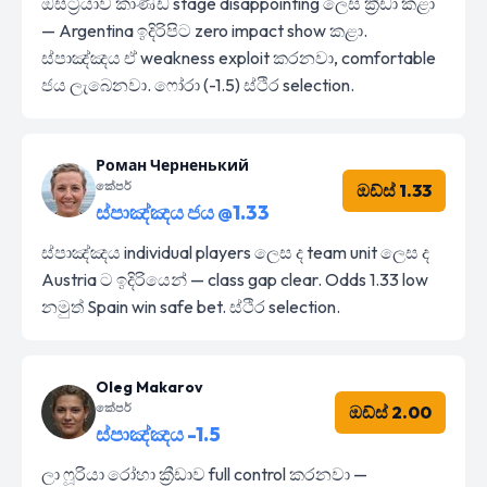
ඔස්ට්‍රියාව කාණ්ඩ stage disappointing ලෙස ක්‍රීඩා කළා
— Argentina ඉදිරිපිට zero impact show කළා.
ස්පාඤ්ඤය ඒ weakness exploit කරනවා, comfortable
ජය ලැබෙනවා. ෆෝරා (-1.5) ස්ථිර selection.
Роман Черненький
කේපර්
ඔඩ්ස් 1.33
ස්පාඤ්ඤය ජය @1.33
ස්පාඤ්ඤය individual players ලෙස ද team unit ලෙස ද
Austria ට ඉදිරියෙන් — class gap clear. Odds 1.33 low
නමුත් Spain win safe bet. ස්ථිර selection.
Oleg Makarov
කේපර්
ඔඩ්ස් 2.00
ස්පාඤ්ඤය -1.5
ලා ෆූරියා රෝහා ක්‍රීඩාව full control කරනවා —