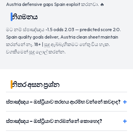
Austria defensive gaps Spain exploit කරනවා. 🔥
නිගමනය
මට නම් ස්පාඤ්ඤය -1.5 odds 2.03 — predicted score 2:0.
Spain quality goals deliver, Austria clean sheet maintain
කරන්නේ නෑ. 18+ | සූදු ඇබ්බැහිකමට හේතු විය හැක.
වගකීමෙන් සූදු ලොල් කරන්න.
නිතර අසන ප්‍රශ්න
ස්පාඤ්ඤය – ඔස්ට්‍රියාව තරඟය ආරම්භ වන්නේ කවදාද?
ස්පාඤ්ඤය – ඔස්ට්‍රියාව නරඹන්නේ කොහෙද?