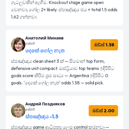
ගැටලුවකින් ඇහීම. Knockout stage game open
වෙනවා, ගෝල 2+ likely. ස්පාඤ්ඤය ජය + total 1.5 odds
1.62 ගන්නවා.
Анатолий Минаев
කේපර්
ඔඩ්ස් 1.58
දෙකේ ගෝල නැත
ස්පාඤ්ඤය clean sheet 3 ක් — සිමොන් top form,
defensive unit compact. ඔස්ට්‍රියාව top teams ඉදිරිපිට
goals score කිරීම ශ්‍රම සාධ්‍ය — Argentina ඉදිරිපිට 0
goals. 'දෙකේ ගෝල නැත' odds 1.58 — solid pick.
Андрей Поздняков
කේපර්
ඔඩ්ස් 2.00
ස්පාඤ්ඤය -1.5
ස්පාඤ්ඤය game ආධිපත්‍ය ලෙස control කරනවා —