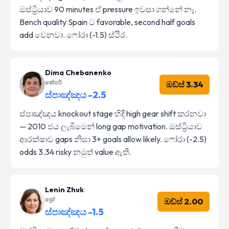
ඔස්ට්‍රියාව 90 minutes ඒ pressure ඉවසා ගන්නේ නෑ.
Bench quality Spain ට favorable, second half goals
add වෙනවා. ෆෝරා (-1.5) ස්ථිර.
Dima Chebanenko
කේපර්
ඔඩ්ස් 3.34
ස්පාඤ්ඤය -2.5
ස්පාඤ්ඤය knockout stage හිදී high gear shift කරනවා
— 2010 ජය ලැබීමෙන් long gap motivation. ඔස්ට්‍රියාව
ආරක්ෂාව gaps නිසා 3+ goals allow likely. ෆෝරා (-2.5)
odds 3.34 risky නමුත් value ඇති.
Lenin Zhuk
ප්‍රෝ
ඔඩ්ස් 2.00
ස්පාඤ්ඤය -1.5