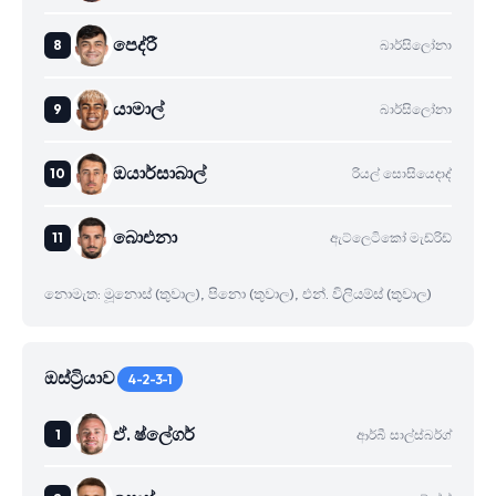
පෙද්රී
බාර්සිලෝනා
යාමාල්
බාර්සිලෝනා
ඔයාර්සාබාල්
රියල් සොසියෙදාද්
බාෙඑනා
ඇට්ලෙටිකෝ මැඩ්රිඩ්
නොමැත: මූනොස් (තුවාල), පිනො (තුවාල), එන්. විලියම්ස් (තුවාල)
ඔස්ට්‍රියාව
4-2-3-1
ඒ. ෂ්ලේගර්
ආර්බී සාල්ස්බර්ග්