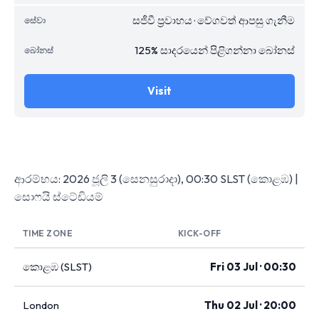
සජීවී ප්‍රවාහය · වේගවත් ආපසු ගැනීම
125% සාදරයෙන් පිළිගන්නා බෝනස්
Visit
ආරම්භය: 2026 ජූලි 3 (සෙනසුරාදා), 00:30 SLST (කොළඹ) |
සොෆයි ස්ටේඩියම්
TIME ZONE
KICK-OFF
කොළඹ (SLST)
Fri 03 Jul · 00:30
London
Thu 02 Jul · 20:00