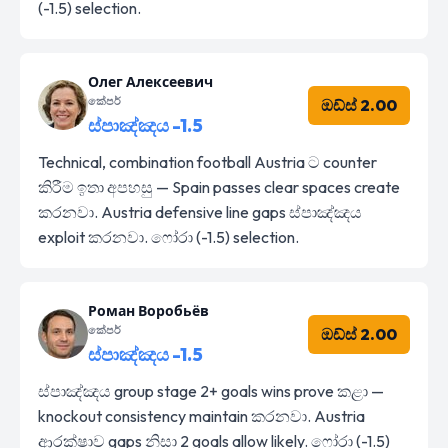
(-1.5) selection.
Олег Алексеевич
කේපර්
ඔඩ්ස් 2.00
ස්පාඤ්ඤය -1.5
Technical, combination football Austria ට counter
කිරීම ඉතා අපහසු — Spain passes clear spaces create
කරනවා. Austria defensive line gaps ස්පාඤ්ඤය
exploit කරනවා. ෆෝරා (-1.5) selection.
Роман Воробьёв
කේපර්
ඔඩ්ස් 2.00
ස්පාඤ්ඤය -1.5
ස්පාඤ්ඤය group stage 2+ goals wins prove කළා —
knockout consistency maintain කරනවා. Austria
ආරක්ෂාව gaps නිසා 2 goals allow likely. ෆෝරා (-1.5)