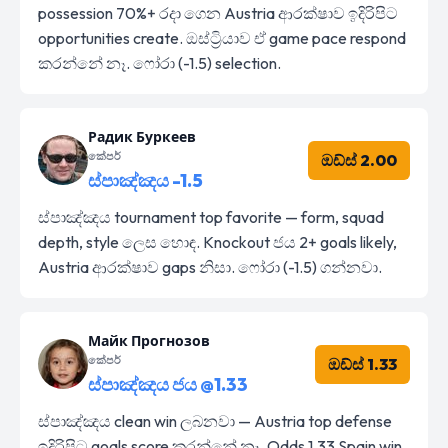
possession 70%+ රදා ගෙන Austria ආරක්ෂාව ඉදිරිපිට
opportunities create. ඔස්ට්‍රියාව ඒ game pace respond
කරන්නේ නෑ. ෆෝරා (-1.5) selection.
Радик Буркеев
කේපර්
ඔඩ්ස් 2.00
ස්පාඤ්ඤය -1.5
ස්පාඤ්ඤය tournament top favorite — form, squad
depth, style ලෙස හොඳ. Knockout ජය 2+ goals likely,
Austria ආරක්ෂාව gaps නිසා. ෆෝරා (-1.5) ගන්නවා.
Майк Прогнозов
කේපර්
ඔඩ්ස් 1.33
ස්පාඤ්ඤය ජය @1.33
ස්පාඤ්ඤය clean win ලබනවා — Austria top defense
ඉදිරිපිට goals score කරන්නේ නෑ. Odds 1.33 Spain win