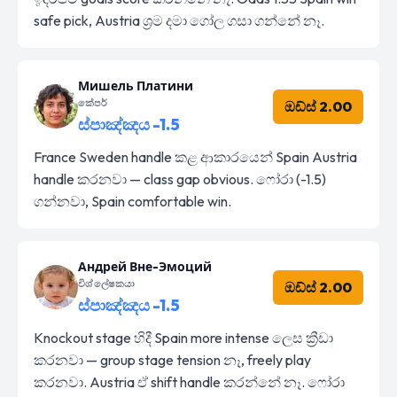
safe pick, Austria ශ්‍රම දමා ගෝල ගසා ගන්නේ නෑ.
Мишель Платини
කේපර්
ඔඩ්ස් 2.00
ස්පාඤ්ඤය -1.5
France Sweden handle කළ ආකාරයෙන් Spain Austria
handle කරනවා — class gap obvious. ෆෝරා (-1.5)
ගන්නවා, Spain comfortable win.
Андрей Вне-Эмоций
විශ්ලේෂකයා
ඔඩ්ස් 2.00
ස්පාඤ්ඤය -1.5
Knockout stage හිදී Spain more intense ලෙස ක්‍රීඩා
කරනවා — group stage tension නෑ, freely play
කරනවා. Austria ඒ shift handle කරන්නේ නෑ. ෆෝරා