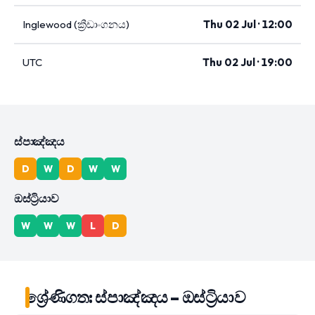
Inglewood (ක්‍රීඩාංගනය)
Thu 02 Jul · 12:00
UTC
Thu 02 Jul · 19:00
ස්පාඤ්ඤය
D
W
D
W
W
ඔස්ට්‍රියාව
W
W
W
L
D
ශ්‍රේණිගත: ස්පාඤ්ඤය – ඔස්ට්‍රියාව