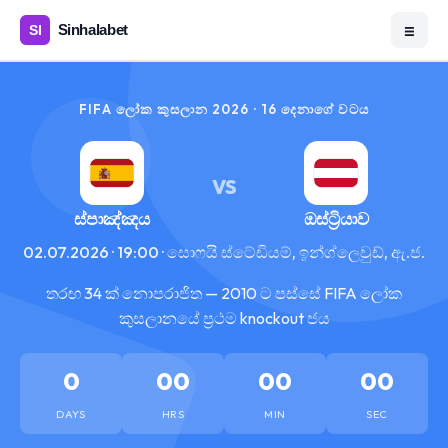
☰
FIFA ලෝක කුසලාන 2026 · 16 දෙනාගේ වටය
VS
ස්පාඤ්ඤය
ඔස්ට්‍රියාව
02.07.2026 · 19:00 · සොෆයි ස්ටේඩියම්, ඉන්ග්ලෙවුඩ්, ඇ.ජ.
තරඟ 34 ක් නොපරාජිත — 2010 ට පස්සේ FIFA ලෝක
කුසලානයේ ප්‍රථම knockout ජය
0
00
00
00
DAYS
HRS
MIN
SEC