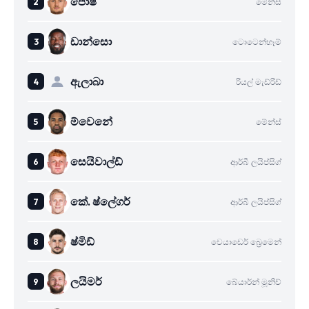
පොෂ්
මේන්ස්
ඩාන්සො
ටොටෙන්හෑම්
ඇලාබා
රියල් මැඩ්රිඩ්
ම්වෙනේ
මේන්ස්
සෙයිවාල්ඩ්
ආර්බී ලයිප්සිග්
කේ. ෂ්ලේගර්
ආර්බී ලයිප්සිග්
ෂ්මිඩ්
වෙයාඩෙර් බ්‍රෙමෙන්
ලයිමර්
බේයාර්න් මූනිච්