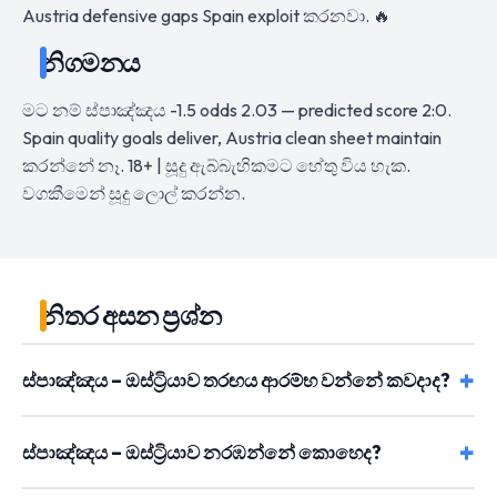
Austria defensive gaps Spain exploit කරනවා. 🔥
නිගමනය
මට නම් ස්පාඤ්ඤය -1.5 odds 2.03 — predicted score 2:0.
Spain quality goals deliver, Austria clean sheet maintain
කරන්නේ නෑ. 18+ | සූදු ඇබ්බැහිකමට හේතු විය හැක.
වගකීමෙන් සූදු ලොල් කරන්න.
නිතර අසන ප්‍රශ්න
ස්පාඤ්ඤය – ඔස්ට්‍රියාව තරඟය ආරම්භ වන්නේ කවදාද?
ස්පාඤ්ඤය – ඔස්ට්‍රියාව නරඹන්නේ කොහෙද?