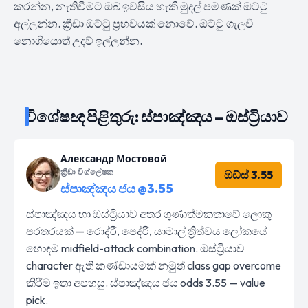
කරන්න, නැතිවීමට ඔබ ඉවසිය හැකි මුදල් පමණක් ඔට්ටු
අල්ලන්න. ක්‍රීඩා ඔට්ටු ප්‍රභවයක් නොවේ. ඔට්ටු ගැලවී
නොගියොත් උදව් ඉල්ලන්න.
විශේෂඥ පිළිතුරු: ස්පාඤ්ඤය – ඔස්ට්‍රියාව
Александр Мостовой
ක්‍රීඩා විශ්ලේෂක
ඔඩ්ස් 3.55
ස්පාඤ්ඤය ජය @3.55
ස්පාඤ්ඤය හා ඔස්ට්‍රියාව අතර ගුණාත්මකතාවේ ලොකු
පරතරයක් — රොද්රී, පෙද්රී, යාමාල් ත්‍රිත්වය ලෝකයේ
හොඳම midfield-attack combination. ඔස්ට්‍රියාව
character ඇති කණ්ඩායමක් නමුත් class gap overcome
කිරීම ඉතා අපහසු. ස්පාඤ්ඤය ජය odds 3.55 — value
pick.