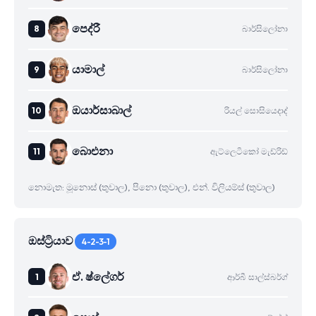
පෙද්රී
බාර්සිලෝනා
යාමාල්
බාර්සිලෝනා
ඔයාර්සාබාල්
රියල් සොසියෙදාද්
බාෙඑනා
ඇට්ලෙටිකෝ මැඩ්රිඩ්
නොමැත: මූනොස් (තුවාල), පිනො (තුවාල), එන්. විලියම්ස් (තුවාල)
ඔස්ට්‍රියාව
4-2-3-1
ඒ. ෂ්ලේගර්
ආර්බී සාල්ස්බර්ග්