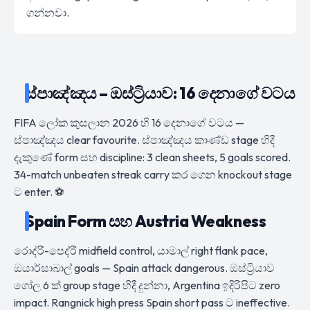
ගන්නවා.
ස්පාඤ්ඤය – ඔස්ට්‍රියාව: 16 දෙනාගේ වටය
FIFA ලෝක කුසලාන 2026 හි 16 දෙනාගේ වටය —
ස්පාඤ්ඤය clear favourite. ස්පාඤ්ඤය කාණ්ඩ stage හිදී
දැකුණේ form සහ discipline: 3 clean sheets, 5 goals scored.
34-match unbeaten streak carry කර ගෙන knockout stage
ට enter. ⚽
Spain Form සහ Austria Weakness
රොද්රී-පෙද්රී midfield control, යාමාල් right flank pace,
ඔයාර්සාබාල් goals — Spain attack dangerous. ඔස්ට්‍රියාව
ගෝල 6 ක් group stage හිදී දුන්නා, Argentina ඉදිරිපිට zero
impact. Rangnick high press Spain short pass ට ineffective.