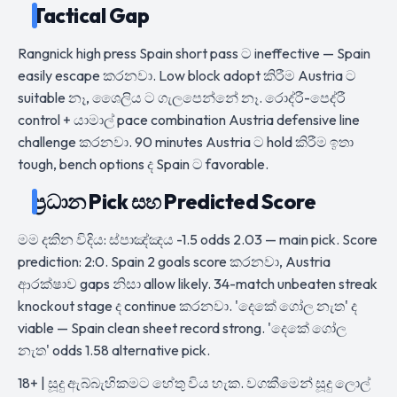
Tactical Gap
Rangnick high press Spain short pass ට ineffective — Spain
easily escape කරනවා. Low block adopt කිරීම Austria ට
suitable නෑ, ශෛලිය ට ගැලපෙන්නේ නෑ. රොද්රී-පෙද්රී
control + යාමාල් pace combination Austria defensive line
challenge කරනවා. 90 minutes Austria ට hold කිරීම ඉතා
tough, bench options ද Spain ට favorable.
ප්‍රධාන Pick සහ Predicted Score
මම දකින විදිය: ස්පාඤ්ඤය -1.5 odds 2.03 — main pick. Score
prediction: 2:0. Spain 2 goals score කරනවා, Austria
ආරක්ෂාව gaps නිසා allow likely. 34-match unbeaten streak
knockout stage ද continue කරනවා. 'දෙකේ ගෝල නැත' ද
viable — Spain clean sheet record strong. 'දෙකේ ගෝල
නැත' odds 1.58 alternative pick.
18+ | සූදු ඇබ්බැහිකමට හේතු විය හැක. වගකීමෙන් සූදු ලොල්