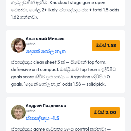
ගැටලුවකින් ඇහීම. Knockout stage game open
වෙනවා, ගෝල 2+ likely. ස්පාඤ්ඤය ජය + total 1.5 odds
1.62 ගන්නවා.
Анатолий Минаев
කේපර්
ඔඩ්ස් 1.58
දෙකේ ගෝල නැත
ස්පාඤ්ඤය clean sheet 3 ක් — සිමොන් top form,
defensive unit compact. ඔස්ට්‍රියාව top teams ඉදිරිපිට
goals score කිරීම ශ්‍රම සාධ්‍ය — Argentina ඉදිරිපිට 0
goals. 'දෙකේ ගෝල නැත' odds 1.58 — solid pick.
Андрей Поздняков
කේපර්
ඔඩ්ස් 2.00
ස්පාඤ්ඤය -1.5
ස්පාඤ්ඤය game ආධිපත්‍ය ලෙස control කරනවා —