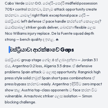
Cabo Verde සමඟ 0:0. රොද්රී-පෙද්රී midfield possession
70%+ control කරනවා, ඕනෑම attack opportunity create
කරනවා. යාමාල් right flank exceptional pace දේරී —
ඔස්ට්‍රියාව left defense ඒ pace handle කරන්නේ කෙලෙසද?
ඔයාර්සාබාල් striker goals deliver, බාෙඑනා flexible ලෙස
Nico Williams injury replace. De la Fuente squad depth
strong — bench quality ද ඉහළ. 🔥
ඔස්ට්‍රියාව: ආරක්ෂාවේ Gaps
ඔස්ට්‍රියාව group stage ගෝල 6 ක් ලබා දුන්නා — Jordan 3:1
ජය, Argentina 0:2 loss, Algeria 3:3 draw. ඒ defensive
problems Spain attack ට ලොකු opportunity. Rangnick high
press style solid නමුත් Spain short pass combinations ඒ
press bypass කරනවා easily. Argentina ඉදිරිපිට zero impact
show කළ Austria top-class opponents ට face කරන විට
vulnerable. Arnautovic striker ලෙස isolation — Simon
blocking challenge.