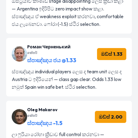
ඔස්ට්‍රියාව කාණ්ඩ stage disappointing ලෙස ක්‍රීඩා කළා
— Argentina ඉදිරිපිට zero impact show කළා.
ස්පාඤ්ඤය ඒ weakness exploit කරනවා, comfortable
ජය ලැබෙනවා. ෆෝරා (-1.5) ස්ථිර selection.
Роман Черненький
කේපර්
ඔඩ්ස් 1.33
ස්පාඤ්ඤය ජය @1.33
ස්පාඤ්ඤය individual players ලෙස ද team unit ලෙස ද
Austria ට ඉදිරියෙන් — class gap clear. Odds 1.33 low
නමුත් Spain win safe bet. ස්ථිර selection.
Oleg Makarov
කේපර්
ඔඩ්ස් 2.00
ස්පාඤ්ඤය -1.5
ලා ෆූරියා රෝහා ක්‍රීඩාව full control කරනවා —