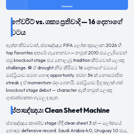
ෆේවරිට් vs. ශක්‍ය ප්‍රතිවාදි — 16 දෙනාගේ
වටය
ඇත්ත කිව්වොත්, ස්පාඤ්ඤය FIFA ලෝක කුසලාන 2026 හි
top favorites අතරේ ගැනෙනවා — නමුත් 2010 ජය ලැබීමෙන්
පසු knockout stage ජය නොලැබූ tradition කිව්වොත් ලොකු
challenge. ⚽ ඒ drought නිම කිරීමට 16 දෙනාගේ වටයේ
ඔස්ට්‍රියාව සමඟ හොඳ opportunity. තරඟ 34 ක් නොපරාජිත
streak ද ඒ momentum රදා ගෙනයි. ඔස්ට්‍රියාව දිගු කලක් ගත්
knockout stage debut — character ඇති නමුත් ලොකු
ගුණාත්මකතා ගැටලු ද ඇත.
ස්පාඤ්ඤය: Clean Sheet Machine
ස්පාඤ්ඤය කාණ්ඩ stage හිදී clean sheet 3 ක් — ලෝකයේ
හොඳම defensive record. Saudi Arabia 4:0, Uruguay 1:0 ජය,