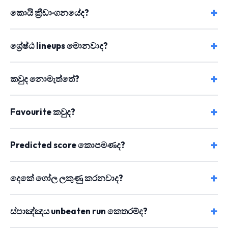
කොයි ක්‍රීඩාංගනයේද?
ශ්‍රේෂ්ඨ lineups මොනවාද?
කවුද නොමැත්තේ?
Favourite කවුද?
Predicted score කොපමණද?
දෙකේ ගෝල ලකුණු කරනවාද?
ස්පාඤ්ඤය unbeaten run කෙතරම්ද?