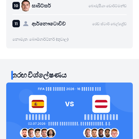
සාබිට්සර්
බොරූසියා ඩොර්ට්මන්ඩ්
ආර්නෞටොවිච්
රෙඩ් ස්ටාර් බෙල්ග්‍රේඩ්
නොමැත: බෞම්ගාර්ට්නර් (තුවාල)
තරඟ විශ්ලේෂණය