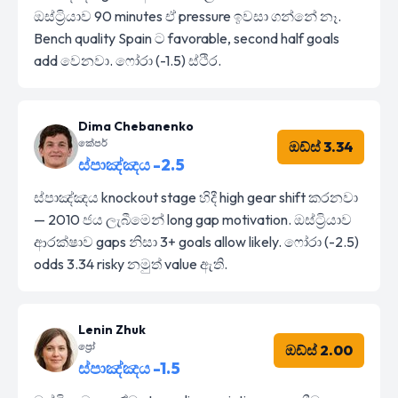
ඔස්ට්‍රියාව 90 minutes ඒ pressure ඉවසා ගන්නේ නෑ.
Bench quality Spain ට favorable, second half goals
add වෙනවා. ෆෝරා (-1.5) ස්ථිර.
Dima Chebanenko
කේපර්
ඔඩ්ස් 3.34
ස්පාඤ්ඤය -2.5
ස්පාඤ්ඤය knockout stage හිදී high gear shift කරනවා
— 2010 ජය ලැබීමෙන් long gap motivation. ඔස්ට්‍රියාව
ආරක්ෂාව gaps නිසා 3+ goals allow likely. ෆෝරා (-2.5)
odds 3.34 risky නමුත් value ඇති.
Lenin Zhuk
ප්‍රෝ
ඔඩ්ස් 2.00
ස්පාඤ්ඤය -1.5