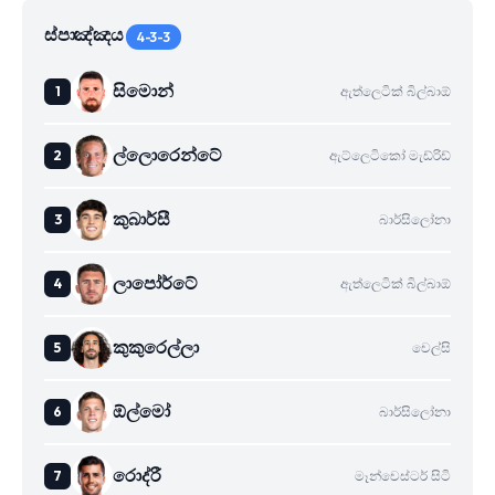
ස්පාඤ්ඤය
4-3-3
සිමොන්
ඇත්ලෙටික් බිල්බාඕ
ල්ලොරෙන්ටේ
ඇට්ලෙටිකෝ මැඩ්රිඩ්
කුබාර්සී
බාර්සිලෝනා
ලාපෝර්ටේ
ඇත්ලෙටික් බිල්බාඕ
කුකුරෙල්ලා
චෙල්සි
ඕල්මෝ
බාර්සිලෝනා
රොද්රී
මෑන්චෙස්ටර් සිටි