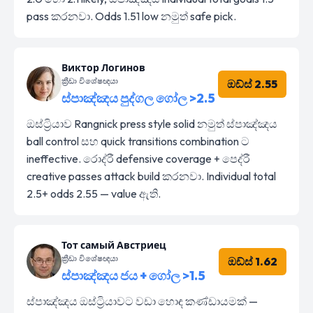
pass කරනවා. Odds 1.51 low නමුත් safe pick.
Виктор Логинов
ක්‍රීඩා විශේෂඥයා
ඔඩ්ස් 2.55
ස්පාඤ්ඤය පුද්ගල ගෝල >2.5
ඔස්ට්‍රියාව Rangnick press style solid නමුත් ස්පාඤ්ඤය
ball control සහ quick transitions combination ට
ineffective. රොද්රී defensive coverage + පෙද්රී
creative passes attack build කරනවා. Individual total
2.5+ odds 2.55 — value ඇති.
Тот самый Австриец
ක්‍රීඩා විශේෂඥයා
ඔඩ්ස් 1.62
ස්පාඤ්ඤය ජය + ගෝල >1.5
ස්පාඤ්ඤය ඔස්ට්‍රියාවට වඩා හොඳ කණ්ඩායමක් —