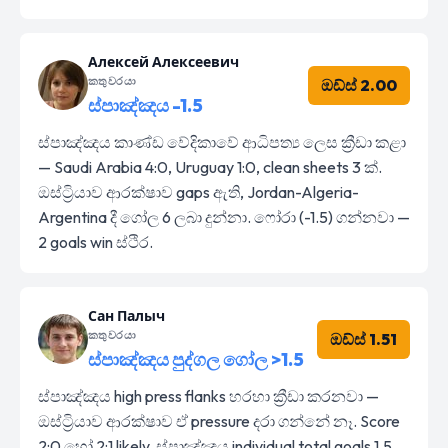
Алексей Алексеевич
කතුවරයා
ඔඩ්ස් 2.00
ස්පාඤ්ඤය -1.5
ස්පාඤ්ඤය කාණ්ඩ වේදිකාවේ ආධිපත්‍ය ලෙස ක්‍රීඩා කළා
— Saudi Arabia 4:0, Uruguay 1:0, clean sheets 3 ක්.
ඔස්ට්‍රියාව ආරක්ෂාව gaps ඇති, Jordan-Algeria-
Argentina දී ගෝල 6 ලබා දුන්නා. ෆෝරා (-1.5) ගන්නවා —
2 goals win ස්ථිර.
Сан Палыч
කතුවරයා
ඔඩ්ස් 1.51
ස්පාඤ්ඤය පුද්ගල ගෝල >1.5
ස්පාඤ්ඤය high press flanks හරහා ක්‍රීඩා කරනවා —
ඔස්ට්‍රියාව ආරක්ෂාව ඒ pressure දරා ගන්නේ නෑ. Score
2:0 හෝ 2:1 likely, ස්පාඤ්ඤය individual total goals 1.5