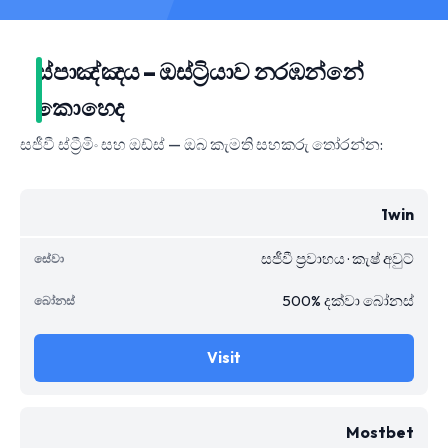
ස්පාඤ්ඤය – ඔස්ට්‍රියාව නරඹන්නේ
කොහෙද
සජීවී ස්ට්‍රීමිං සහ ඔඩ්ස් — ඔබ කැමති සහකරු තෝරන්න:
1win
සජීවී ප්‍රවාහය · කැෂ් අවුට්
500% දක්වා බෝනස්
Visit
Mostbet