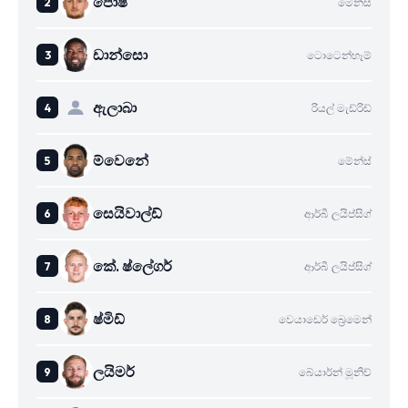
පොෂ්
මේන්ස්
ඩාන්සො
ටොටෙන්හෑම්
ඇලාබා
රියල් මැඩ්රිඩ්
ම්වෙනේ
මේන්ස්
සෙයිවාල්ඩ්
ආර්බී ලයිප්සිග්
කේ. ෂ්ලේගර්
ආර්බී ලයිප්සිග්
ෂ්මිඩ්
වෙයාඩෙර් බ්‍රෙමෙන්
ලයිමර්
බේයාර්න් මූනිච්