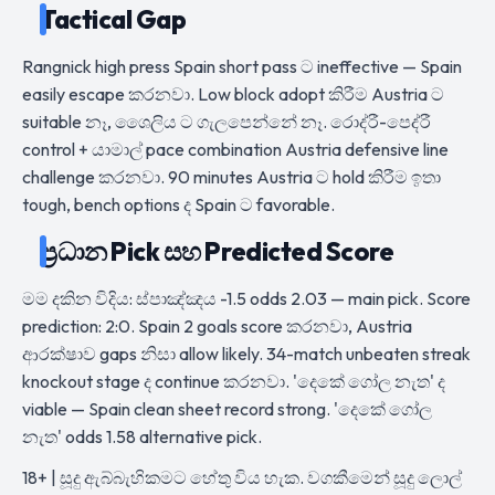
Tactical Gap
Rangnick high press Spain short pass ට ineffective — Spain
easily escape කරනවා. Low block adopt කිරීම Austria ට
suitable නෑ, ශෛලිය ට ගැලපෙන්නේ නෑ. රොද්රී-පෙද්රී
control + යාමාල් pace combination Austria defensive line
challenge කරනවා. 90 minutes Austria ට hold කිරීම ඉතා
tough, bench options ද Spain ට favorable.
ප්‍රධාන Pick සහ Predicted Score
මම දකින විදිය: ස්පාඤ්ඤය -1.5 odds 2.03 — main pick. Score
prediction: 2:0. Spain 2 goals score කරනවා, Austria
ආරක්ෂාව gaps නිසා allow likely. 34-match unbeaten streak
knockout stage ද continue කරනවා. 'දෙකේ ගෝල නැත' ද
viable — Spain clean sheet record strong. 'දෙකේ ගෝල
නැත' odds 1.58 alternative pick.
18+ | සූදු ඇබ්බැහිකමට හේතු විය හැක. වගකීමෙන් සූදු ලොල්