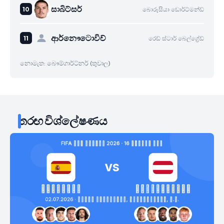
සාබිට්සර්
බොරූසියා ඩොර්ට්මන්ඩ්
ආර්නෞටොවිච්
රෙඩ් ස්ටාර් බෙල්ග්‍රේඩ්
නොමැත: බෞම්ගාර්ට්නර් (තුවාල)
තරඟ විශ්ලේෂණය