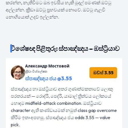
කරන්න, නැතිවීමට ඔබ ඉවසිය හැකි මුදල් පමණක් ඔට්ටු
අල්ලන්න. ක්‍රීඩා ඔට්ටු ප්‍රභවයක් නොවේ. ඔට්ටු ගැලවී
නොගියොත් උදව් ඉල්ලන්න.
විශේෂඥ පිළිතුරු: ස්පාඤ්ඤය – ඔස්ට්‍රියාව
Александр Мостовой
ක්‍රීඩා විශ්ලේෂක
ඔඩ්ස් 3.55
ස්පාඤ්ඤය ජය @3.55
ස්පාඤ්ඤය හා ඔස්ට්‍රියාව අතර ගුණාත්මකතාවේ ලොකු
පරතරයක් — රොද්රී, පෙද්රී, යාමාල් ත්‍රිත්වය ලෝකයේ
හොඳම midfield-attack combination. ඔස්ට්‍රියාව
character ඇති කණ්ඩායමක් නමුත් class gap overcome
කිරීම ඉතා අපහසු. ස්පාඤ්ඤය ජය odds 3.55 — value
pick.