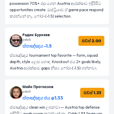
possession 70%+ රදා ගෙන Austria ආරක්ෂාව ඉදිරිපිට
opportunities create. ඔස්ට්‍රියාව ඒ game pace respond
කරන්නේ නෑ. ෆෝරා (-1.5) selection.
Радик Буркеев
කේපර්
ඔඩ්ස් 2.00
ස්පාඤ්ඤය -1.5
ස්පාඤ්ඤය tournament top favorite — form, squad
depth, style ලෙස හොඳ. Knockout ජය 2+ goals likely,
Austria ආරක්ෂාව gaps නිසා. ෆෝරා (-1.5) ගන්නවා.
Майк Прогнозов
කේපර්
ඔඩ්ස් 1.33
ස්පාඤ්ඤය ජය @1.33
ස්පාඤ්ඤය clean win ලබනවා — Austria top defense
ඉදිරිපිට goals score කරන්නේ නෑ. Odds 1.33 Spain win