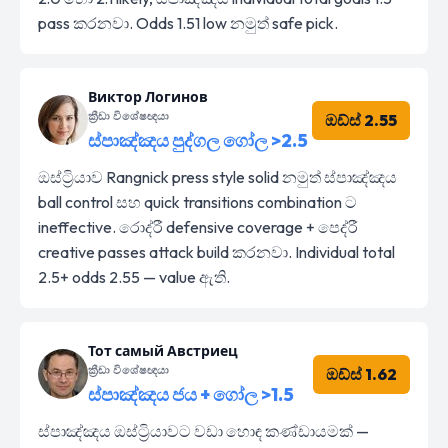
pass කරනවා. Odds 1.51 low නමුත් safe pick.
Виктор Логинов
ක්‍රීඩා විශේෂඥයා
ඔඩ්ස් 2.55
ස්පාඤ්ඤය පුද්ගල ගෝල >2.5
ඔස්ට්‍රියාව Rangnick press style solid නමුත් ස්පාඤ්ඤය
ball control සහ quick transitions combination ට
ineffective. රොද්රී defensive coverage + පෙද්රී
creative passes attack build කරනවා. Individual total
2.5+ odds 2.55 — value ඇති.
Тот самый Австриец
ක්‍රීඩා විශේෂඥයා
ඔඩ්ස් 1.62
ස්පාඤ්ඤය ජය + ගෝල >1.5
ස්පාඤ්ඤය ඔස්ට්‍රියාවට වඩා හොඳ කණ්ඩායමක් —