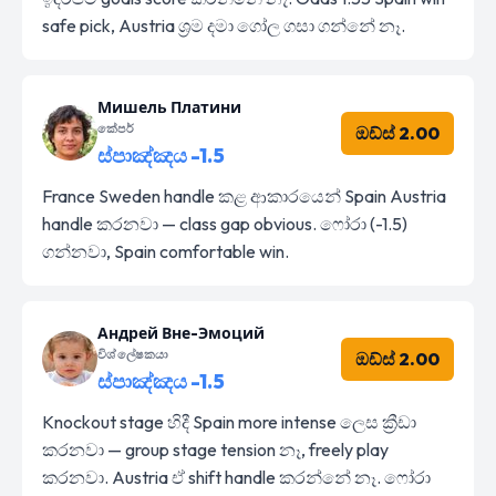
safe pick, Austria ශ්‍රම දමා ගෝල ගසා ගන්නේ නෑ.
Мишель Платини
කේපර්
ඔඩ්ස් 2.00
ස්පාඤ්ඤය -1.5
France Sweden handle කළ ආකාරයෙන් Spain Austria
handle කරනවා — class gap obvious. ෆෝරා (-1.5)
ගන්නවා, Spain comfortable win.
Андрей Вне-Эмоций
විශ්ලේෂකයා
ඔඩ්ස් 2.00
ස්පාඤ්ඤය -1.5
Knockout stage හිදී Spain more intense ලෙස ක්‍රීඩා
කරනවා — group stage tension නෑ, freely play
කරනවා. Austria ඒ shift handle කරන්නේ නෑ. ෆෝරා