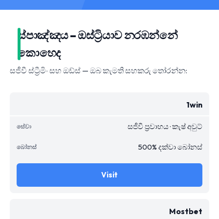
ස්පාඤ්ඤය – ඔස්ට්‍රියාව නරඹන්නේ
කොහෙද
සජීවී ස්ට්‍රීමිං සහ ඔඩ්ස් — ඔබ කැමති සහකරු තෝරන්න:
1win
සජීවී ප්‍රවාහය · කැෂ් අවුට්
500% දක්වා බෝනස්
Visit
Mostbet