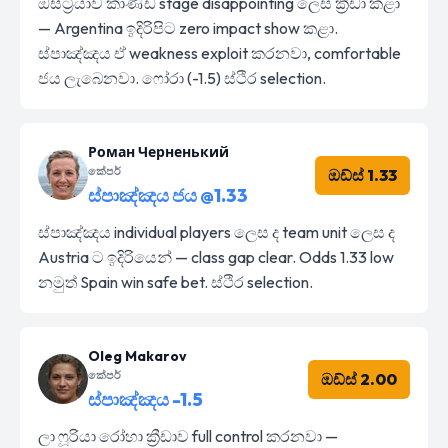
ඔස්ට්‍රියාව කාණ්ඩ stage disappointing ලෙස ක්‍රීඩා කළා
— Argentina ඉදිරිපිට zero impact show කළා.
ස්පාඤ්ඤය ඒ weakness exploit කරනවා, comfortable
ජය ලැබෙනවා. ෆෝරා (-1.5) ස්ථිර selection.
Роман Черненький
කේපර්
ඔඩ්ස් 1.33
ස්පාඤ්ඤය ජය @1.33
ස්පාඤ්ඤය individual players ලෙස ද team unit ලෙස ද
Austria ට ඉදිරියෙන් — class gap clear. Odds 1.33 low
නමුත් Spain win safe bet. ස්ථිර selection.
Oleg Makarov
කේපර්
ඔඩ්ස් 2.00
ස්පාඤ්ඤය -1.5
ලා ෆූරියා රෝහා ක්‍රීඩාව full control කරනවා —