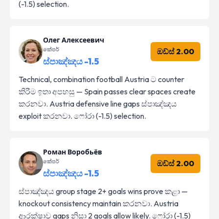
(-1.5) selection.
Олег Алексеевич
කේපර්
ඔඩ්ස් 2.00
ස්පාඤ්ඤය -1.5
Technical, combination football Austria ට counter
කිරීම ඉතා අපහසු — Spain passes clear spaces create
කරනවා. Austria defensive line gaps ස්පාඤ්ඤය
exploit කරනවා. ෆෝරා (-1.5) selection.
Роман Воробьёв
කේපර්
ඔඩ්ස් 2.00
ස්පාඤ්ඤය -1.5
ස්පාඤ්ඤය group stage 2+ goals wins prove කළා —
knockout consistency maintain කරනවා. Austria
ආරක්ෂාව gaps නිසා 2 goals allow likely. ෆෝරා (-1.5)