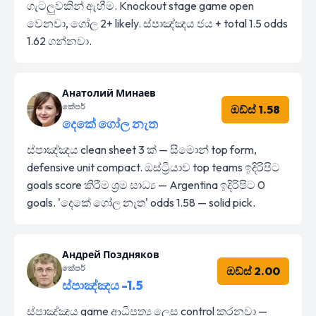
ගැටලුවකින් ඇහීම. Knockout stage game open
වෙනවා, ගෝල 2+ likely. ස්පාඤ්ඤය ජය + total 1.5 odds
1.62 ගන්නවා.
Анатолий Минаев
කේපර්
ඔඩ්ස් 1.58
දෙකේ ගෝල නැත
ස්පාඤ්ඤය clean sheet 3 ක් — සිමොන් top form,
defensive unit compact. ඔස්ට්‍රියාව top teams ඉදිරිපිට
goals score කිරීම ශ්‍රම සාධ්‍ය — Argentina ඉදිරිපිට 0
goals. 'දෙකේ ගෝල නැත' odds 1.58 — solid pick.
Андрей Поздняков
කේපර්
ඔඩ්ස් 2.00
ස්පාඤ්ඤය -1.5
ස්පාඤ්ඤය game ආධිපත්‍ය ලෙස control කරනවා —