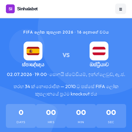
☰
FIFA ලෝක කුසලාන 2026 · 16 දෙනාගේ වටය
VS
ස්පාඤ්ඤය
ඔස්ට්‍රියාව
02.07.2026 · 19:00 · සොෆයි ස්ටේඩියම්, ඉන්ග්ලෙවුඩ්, ඇ.ජ.
තරඟ 34 ක් නොපරාජිත — 2010 ට පස්සේ FIFA ලෝක
කුසලානයේ ප්‍රථම knockout ජය
0
00
00
00
DAYS
HRS
MIN
SEC