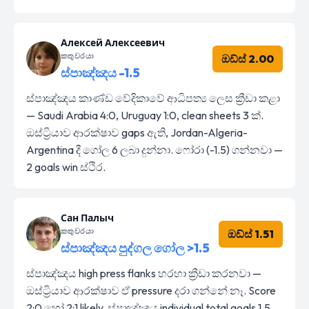
Алексей Алексеевич
කතුවරයා
ඔඩ්ස් 2.00
ස්පාඤ්ඤය -1.5
ස්පාඤ්ඤය කාණ්ඩ වේදිකාවේ ආධිපත්‍ය ලෙස ක්‍රීඩා කළා
— Saudi Arabia 4:0, Uruguay 1:0, clean sheets 3 ක්.
ඔස්ට්‍රියාව ආරක්ෂාව gaps ඇති, Jordan-Algeria-
Argentina දී ගෝල 6 ලබා දුන්නා. ෆෝරා (-1.5) ගන්නවා —
2 goals win ස්ථිර.
Сан Палыч
කතුවරයා
ඔඩ්ස් 1.51
ස්පාඤ්ඤය පුද්ගල ගෝල >1.5
ස්පාඤ්ඤය high press flanks හරහා ක්‍රීඩා කරනවා —
ඔස්ට්‍රියාව ආරක්ෂාව ඒ pressure දරා ගන්නේ නෑ. Score
2:0 හෝ 2:1 likely, ස්පාඤ්ඤය individual total goals 1.5