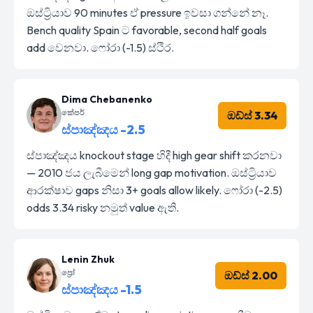
ඔස්ට්‍රියාව 90 minutes ඒ pressure ඉවසා ගන්නේ නෑ.
Bench quality Spain ට favorable, second half goals
add වෙනවා. ෆෝරා (-1.5) ස්ථිර.
Dima Chebanenko
කේපර්
ඔඩ්ස් 3.34
ස්පාඤ්ඤය -2.5
ස්පාඤ්ඤය knockout stage හිදී high gear shift කරනවා
— 2010 ජය ලැබීමෙන් long gap motivation. ඔස්ට්‍රියාව
ආරක්ෂාව gaps නිසා 3+ goals allow likely. ෆෝරා (-2.5)
odds 3.34 risky නමුත් value ඇති.
Lenin Zhuk
ප්‍රෝ
ඔඩ්ස් 2.00
ස්පාඤ්ඤය -1.5