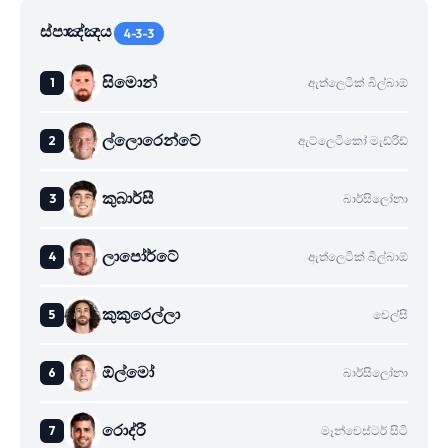
ස්පාඤ්ඤය
4-3-3
සිමොන්
ඇත්ලෙටික් බිල්බාඕ
ල්ලොරෙන්ටේ
ඇට්ලෙටිකෝ මැඩ්රිඩ්
කුබාර්සී
බාර්සිලෝනා
ලාපෝර්ටේ
ඇත්ලෙටික් බිල්බාඕ
කුකුරෙල්ලා
චෙල්සි
ඕල්මෝ
බාර්සිලෝනා
රොද්රී
මෑන්චෙස්ටර් සිටි