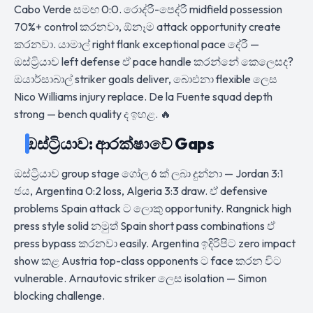
Cabo Verde සමඟ 0:0. රොද්රී-පෙද්රී midfield possession
70%+ control කරනවා, ඕනෑම attack opportunity create
කරනවා. යාමාල් right flank exceptional pace දේරී —
ඔස්ට්‍රියාව left defense ඒ pace handle කරන්නේ කෙලෙසද?
ඔයාර්සාබාල් striker goals deliver, බාෙඑනා flexible ලෙස
Nico Williams injury replace. De la Fuente squad depth
strong — bench quality ද ඉහළ. 🔥
ඔස්ට්‍රියාව: ආරක්ෂාවේ Gaps
ඔස්ට්‍රියාව group stage ගෝල 6 ක් ලබා දුන්නා — Jordan 3:1
ජය, Argentina 0:2 loss, Algeria 3:3 draw. ඒ defensive
problems Spain attack ට ලොකු opportunity. Rangnick high
press style solid නමුත් Spain short pass combinations ඒ
press bypass කරනවා easily. Argentina ඉදිරිපිට zero impact
show කළ Austria top-class opponents ට face කරන විට
vulnerable. Arnautovic striker ලෙස isolation — Simon
blocking challenge.