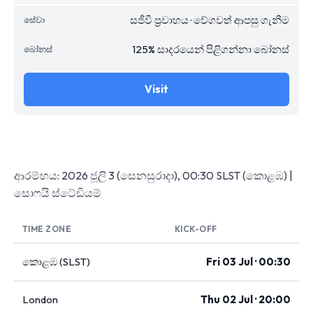
සජීවී ප්‍රවාහය · වේගවත් ආපසු ගැනීම
125% සාදරයෙන් පිළිගන්නා බෝනස්
Visit
ආරම්භය: 2026 ජූලි 3 (සෙනසුරාදා), 00:30 SLST (කොළඹ) |
සොෆයි ස්ටේඩියම්
TIME ZONE
KICK-OFF
කොළඹ (SLST)
Fri 03 Jul · 00:30
London
Thu 02 Jul · 20:00