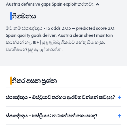
Austria defensive gaps Spain exploit කරනවා. 🔥
නිගමනය
මට නම් ස්පාඤ්ඤය -1.5 odds 2.03 — predicted score 2:0.
Spain quality goals deliver, Austria clean sheet maintain
කරන්නේ නෑ. 18+ | සූදු ඇබ්බැහිකමට හේතු විය හැක.
වගකීමෙන් සූදු ලොල් කරන්න.
නිතර අසන ප්‍රශ්න
ස්පාඤ්ඤය – ඔස්ට්‍රියාව තරඟය ආරම්භ වන්නේ කවදාද?
ස්පාඤ්ඤය – ඔස්ට්‍රියාව නරඹන්නේ කොහෙද?