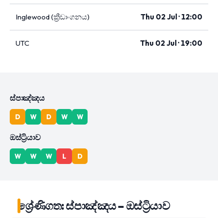
Inglewood (ක්‍රීඩාංගනය)
Thu 02 Jul · 12:00
UTC
Thu 02 Jul · 19:00
ස්පාඤ්ඤය
D
W
D
W
W
ඔස්ට්‍රියාව
W
W
W
L
D
ශ්‍රේණිගත: ස්පාඤ්ඤය – ඔස්ට්‍රියාව