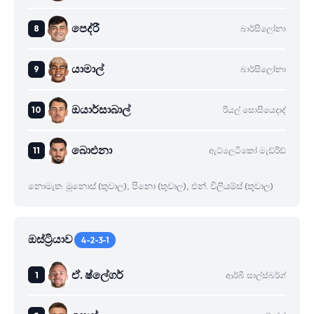
පෙද්රී
බාර්සිලෝනා
යාමාල්
බාර්සිලෝනා
ඔයාර්සාබාල්
රියල් සොසියෙදාද්
බාෙඑනා
ඇට්ලෙටිකෝ මැඩ්රිඩ්
නොමැත: මූනොස් (තුවාල), පිනො (තුවාල), එන්. විලියම්ස් (තුවාල)
ඔස්ට්‍රියාව
4-2-3-1
ඒ. ෂ්ලේගර්
ආර්බී සාල්ස්බර්ග්