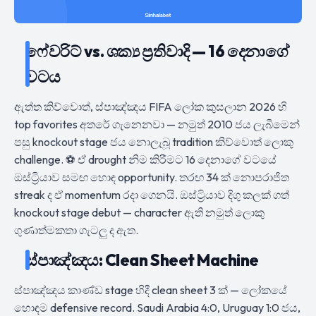
ෆේවරිට් vs. ශක්‍ය ප්‍රතිවාදි — 16 දෙනාගේ
වටය
ඇත්ත කිව්වොත්, ස්පාඤ්ඤය FIFA ලෝක කුසලාන 2026 හි
top favorites අතරේ ගැනෙනවා — නමුත් 2010 ජය ලැබීමෙන්
පසු knockout stage ජය නොලැබූ tradition කිව්වොත් ලොකු
challenge. ⚽ ඒ drought නිම කිරීමට 16 දෙනාගේ වටයේ
ඔස්ට්‍රියාව සමඟ හොඳ opportunity. තරඟ 34 ක් නොපරාජිත
streak ද ඒ momentum රදා ගෙනයි. ඔස්ට්‍රියාව දිගු කලක් ගත්
knockout stage debut — character ඇති නමුත් ලොකු
ගුණාත්මකතා ගැටලු ද ඇත.
ස්පාඤ්ඤය: Clean Sheet Machine
ස්පාඤ්ඤය කාණ්ඩ stage හිදී clean sheet 3 ක් — ලෝකයේ
හොඳම defensive record. Saudi Arabia 4:0, Uruguay 1:0 ජය,