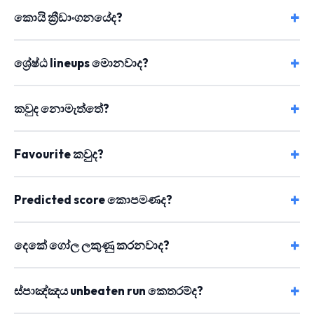
කොයි ක්‍රීඩාංගනයේද?
ශ්‍රේෂ්ඨ lineups මොනවාද?
කවුද නොමැත්තේ?
Favourite කවුද?
Predicted score කොපමණද?
දෙකේ ගෝල ලකුණු කරනවාද?
ස්පාඤ්ඤය unbeaten run කෙතරම්ද?