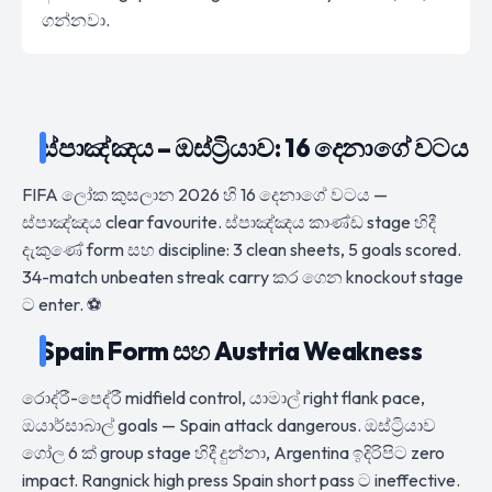
ගන්නවා.
ස්පාඤ්ඤය – ඔස්ට්‍රියාව: 16 දෙනාගේ වටය
FIFA ලෝක කුසලාන 2026 හි 16 දෙනාගේ වටය —
ස්පාඤ්ඤය clear favourite. ස්පාඤ්ඤය කාණ්ඩ stage හිදී
දැකුණේ form සහ discipline: 3 clean sheets, 5 goals scored.
34-match unbeaten streak carry කර ගෙන knockout stage
ට enter. ⚽
Spain Form සහ Austria Weakness
රොද්රී-පෙද්රී midfield control, යාමාල් right flank pace,
ඔයාර්සාබාල් goals — Spain attack dangerous. ඔස්ට්‍රියාව
ගෝල 6 ක් group stage හිදී දුන්නා, Argentina ඉදිරිපිට zero
impact. Rangnick high press Spain short pass ට ineffective.