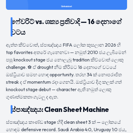
ෆේවරිට් vs. ශක්‍ය ප්‍රතිවාදි — 16 දෙනාගේ
වටය
ඇත්ත කිව්වොත්, ස්පාඤ්ඤය FIFA ලෝක කුසලාන 2026 හි
top favorites අතරේ ගැනෙනවා — නමුත් 2010 ජය ලැබීමෙන්
පසු knockout stage ජය නොලැබූ tradition කිව්වොත් ලොකු
challenge. ⚽ ඒ drought නිම කිරීමට 16 දෙනාගේ වටයේ
ඔස්ට්‍රියාව සමඟ හොඳ opportunity. තරඟ 34 ක් නොපරාජිත
streak ද ඒ momentum රදා ගෙනයි. ඔස්ට්‍රියාව දිගු කලක් ගත්
knockout stage debut — character ඇති නමුත් ලොකු
ගුණාත්මකතා ගැටලු ද ඇත.
ස්පාඤ්ඤය: Clean Sheet Machine
ස්පාඤ්ඤය කාණ්ඩ stage හිදී clean sheet 3 ක් — ලෝකයේ
හොඳම defensive record. Saudi Arabia 4:0, Uruguay 1:0 ජය,