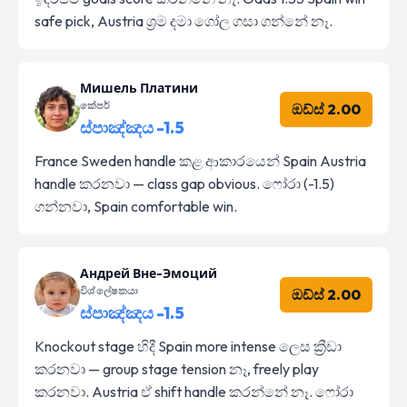
safe pick, Austria ශ්‍රම දමා ගෝල ගසා ගන්නේ නෑ.
Мишель Платини
කේපර්
ඔඩ්ස් 2.00
ස්පාඤ්ඤය -1.5
France Sweden handle කළ ආකාරයෙන් Spain Austria
handle කරනවා — class gap obvious. ෆෝරා (-1.5)
ගන්නවා, Spain comfortable win.
Андрей Вне-Эмоций
විශ්ලේෂකයා
ඔඩ්ස් 2.00
ස්පාඤ්ඤය -1.5
Knockout stage හිදී Spain more intense ලෙස ක්‍රීඩා
කරනවා — group stage tension නෑ, freely play
කරනවා. Austria ඒ shift handle කරන්නේ නෑ. ෆෝරා