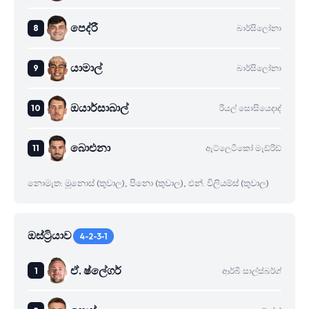
පෙද්රී
බාර්සිලෝනා
යාමාල්
බාර්සිලෝනා
ඔයාර්සාබාල්
රියල් සොසියෙදාද්
බාෙඑනා
ඇට්ලෙටිකෝ මැඩ්රිඩ්
නොමැත: මූනොස් (තුවාල), පිනො (තුවාල), එන්. විලියම්ස් (තුවාල)
ඔස්ට්‍රියාව
4-2-3-1
ඒ. ෂ්ලේගර්
ආර්බී සාල්ස්බර්ග්