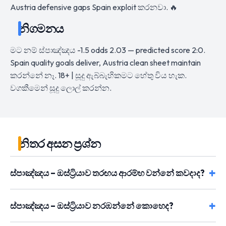
Austria defensive gaps Spain exploit කරනවා. 🔥
නිගමනය
මට නම් ස්පාඤ්ඤය -1.5 odds 2.03 — predicted score 2:0.
Spain quality goals deliver, Austria clean sheet maintain
කරන්නේ නෑ. 18+ | සූදු ඇබ්බැහිකමට හේතු විය හැක.
වගකීමෙන් සූදු ලොල් කරන්න.
නිතර අසන ප්‍රශ්න
ස්පාඤ්ඤය – ඔස්ට්‍රියාව තරඟය ආරම්භ වන්නේ කවදාද?
ස්පාඤ්ඤය – ඔස්ට්‍රියාව නරඹන්නේ කොහෙද?