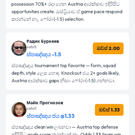
possession 70%+ රදා ගෙන Austria ආරක්ෂාව ඉදිරිපිට
opportunities create. ඔස්ට්‍රියාව ඒ game pace respond
කරන්නේ නෑ. ෆෝරා (-1.5) selection.
Радик Буркеев
කේපර්
ඔඩ්ස් 2.00
ස්පාඤ්ඤය -1.5
ස්පාඤ්ඤය tournament top favorite — form, squad
depth, style ලෙස හොඳ. Knockout ජය 2+ goals likely,
Austria ආරක්ෂාව gaps නිසා. ෆෝරා (-1.5) ගන්නවා.
Майк Прогнозов
කේපර්
ඔඩ්ස් 1.33
ස්පාඤ්ඤය ජය @1.33
ස්පාඤ්ඤය clean win ලබනවා — Austria top defense
ඉදිරිපිට goals score කරන්නේ නෑ. Odds 1.33 Spain win