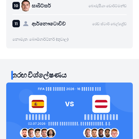
සාබිට්සර්
බොරූසියා ඩොර්ට්මන්ඩ්
ආර්නෞටොවිච්
රෙඩ් ස්ටාර් බෙල්ග්‍රේඩ්
නොමැත: බෞම්ගාර්ට්නර් (තුවාල)
තරඟ විශ්ලේෂණය