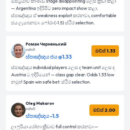
ඔස්ට්‍රියාව කාණ්ඩ stage disappointing ලෙස ක්‍රීඩා කළා
— Argentina ඉදිරිපිට zero impact show කළා.
ස්පාඤ්ඤය ඒ weakness exploit කරනවා, comfortable
ජය ලැබෙනවා. ෆෝරා (-1.5) ස්ථිර selection.
Роман Черненький
කේපර්
ඔඩ්ස් 1.33
ස්පාඤ්ඤය ජය @1.33
ස්පාඤ්ඤය individual players ලෙස ද team unit ලෙස ද
Austria ට ඉදිරියෙන් — class gap clear. Odds 1.33 low
නමුත් Spain win safe bet. ස්ථිර selection.
Oleg Makarov
කේපර්
ඔඩ්ස් 2.00
ස්පාඤ්ඤය -1.5
ලා ෆූරියා රෝහා ක්‍රීඩාව full control කරනවා —