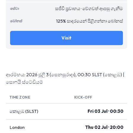
සජීවී ප්‍රවාහය · වේගවත් ආපසු ගැනීම
125% සාදරයෙන් පිළිගන්නා බෝනස්
Visit
ආරම්භය: 2026 ජූලි 3 (සෙනසුරාදා), 00:30 SLST (කොළඹ) |
සොෆයි ස්ටේඩියම්
TIME ZONE
KICK-OFF
කොළඹ (SLST)
Fri 03 Jul · 00:30
London
Thu 02 Jul · 20:00