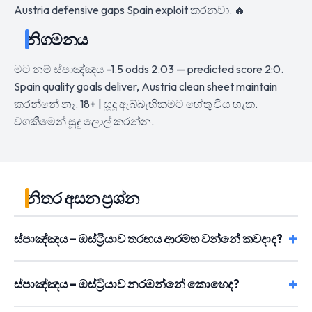
Austria defensive gaps Spain exploit කරනවා. 🔥
නිගමනය
මට නම් ස්පාඤ්ඤය -1.5 odds 2.03 — predicted score 2:0.
Spain quality goals deliver, Austria clean sheet maintain
කරන්නේ නෑ. 18+ | සූදු ඇබ්බැහිකමට හේතු විය හැක.
වගකීමෙන් සූදු ලොල් කරන්න.
නිතර අසන ප්‍රශ්න
ස්පාඤ්ඤය – ඔස්ට්‍රියාව තරඟය ආරම්භ වන්නේ කවදාද?
ස්පාඤ්ඤය – ඔස්ට්‍රියාව නරඹන්නේ කොහෙද?