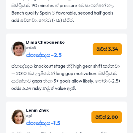
ඔස්ට්‍රියාව 90 minutes ඒ pressure ඉවසා ගන්නේ නෑ.
Bench quality Spain ට favorable, second half goals
add වෙනවා. ෆෝරා (-1.5) ස්ථිර.
Dima Chebanenko
කේපර්
ඔඩ්ස් 3.34
ස්පාඤ්ඤය -2.5
ස්පාඤ්ඤය knockout stage හිදී high gear shift කරනවා
— 2010 ජය ලැබීමෙන් long gap motivation. ඔස්ට්‍රියාව
ආරක්ෂාව gaps නිසා 3+ goals allow likely. ෆෝරා (-2.5)
odds 3.34 risky නමුත් value ඇති.
Lenin Zhuk
ප්‍රෝ
ඔඩ්ස් 2.00
ස්පාඤ්ඤය -1.5