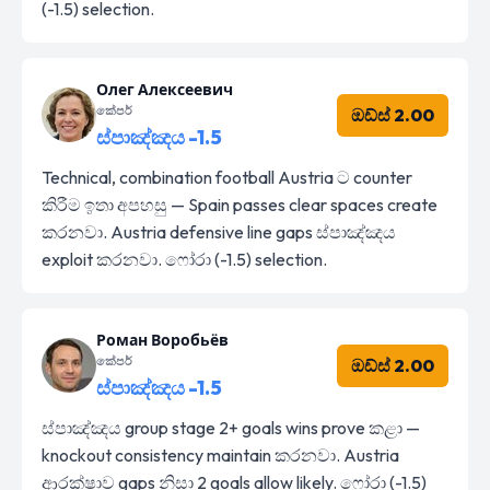
(-1.5) selection.
Олег Алексеевич
කේපර්
ඔඩ්ස් 2.00
ස්පාඤ්ඤය -1.5
Technical, combination football Austria ට counter
කිරීම ඉතා අපහසු — Spain passes clear spaces create
කරනවා. Austria defensive line gaps ස්පාඤ්ඤය
exploit කරනවා. ෆෝරා (-1.5) selection.
Роман Воробьёв
කේපර්
ඔඩ්ස් 2.00
ස්පාඤ්ඤය -1.5
ස්පාඤ්ඤය group stage 2+ goals wins prove කළා —
knockout consistency maintain කරනවා. Austria
ආරක්ෂාව gaps නිසා 2 goals allow likely. ෆෝරා (-1.5)