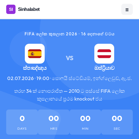
☰
FIFA ලෝක කුසලාන 2026 · 16 දෙනාගේ වටය
VS
ස්පාඤ්ඤය
ඔස්ට්‍රියාව
02.07.2026 · 19:00 · සොෆයි ස්ටේඩියම්, ඉන්ග්ලෙවුඩ්, ඇ.ජ.
තරඟ 34 ක් නොපරාජිත — 2010 ට පස්සේ FIFA ලෝක
කුසලානයේ ප්‍රථම knockout ජය
0
00
00
00
DAYS
HRS
MIN
SEC