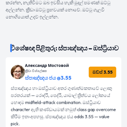
කරන්න, නැතිවීමට ඔබ ඉවසිය හැකි මුදල් පමණක් ඔට්ටු
අල්ලන්න. ක්‍රීඩා ඔට්ටු ප්‍රභවයක් නොවේ. ඔට්ටු ගැලවී
නොගියොත් උදව් ඉල්ලන්න.
විශේෂඥ පිළිතුරු: ස්පාඤ්ඤය – ඔස්ට්‍රියාව
Александр Мостовой
ක්‍රීඩා විශ්ලේෂක
ඔඩ්ස් 3.55
ස්පාඤ්ඤය ජය @3.55
ස්පාඤ්ඤය හා ඔස්ට්‍රියාව අතර ගුණාත්මකතාවේ ලොකු
පරතරයක් — රොද්රී, පෙද්රී, යාමාල් ත්‍රිත්වය ලෝකයේ
හොඳම midfield-attack combination. ඔස්ට්‍රියාව
character ඇති කණ්ඩායමක් නමුත් class gap overcome
කිරීම ඉතා අපහසු. ස්පාඤ්ඤය ජය odds 3.55 — value
pick.