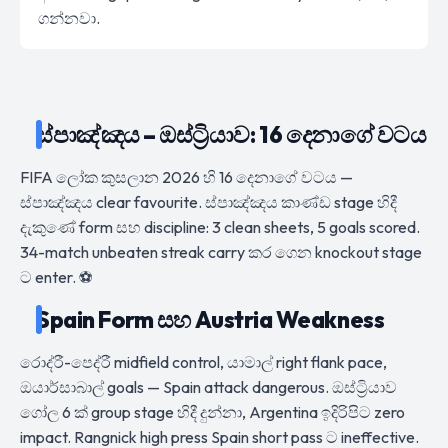
ගන්නවා.
ස්පාඤ්ඤය – ඔස්ට්‍රියාව: 16 දෙනාගේ වටය
FIFA ලෝක කුසලාන 2026 හි 16 දෙනාගේ වටය —
ස්පාඤ්ඤය clear favourite. ස්පාඤ්ඤය කාණ්ඩ stage හිදී
දැකුණේ form සහ discipline: 3 clean sheets, 5 goals scored.
34-match unbeaten streak carry කර ගෙන knockout stage
ට enter. ⚽
Spain Form සහ Austria Weakness
රොද්රී-පෙද්රී midfield control, යාමාල් right flank pace,
ඔයාර්සාබාල් goals — Spain attack dangerous. ඔස්ට්‍රියාව
ගෝල 6 ක් group stage හිදී දුන්නා, Argentina ඉදිරිපිට zero
impact. Rangnick high press Spain short pass ට ineffective.