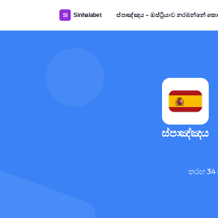
ස්පාඤ්ඤය – ඔස්ට්‍රියාව නරඹන්නේ ක
ස්පාඤ්ඤය
තරඟ 34 