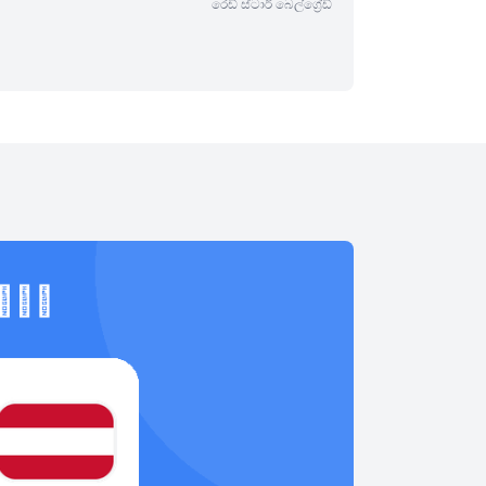
රෙඩ් ස්ටාර් බෙල්ග්‍රේඩ්