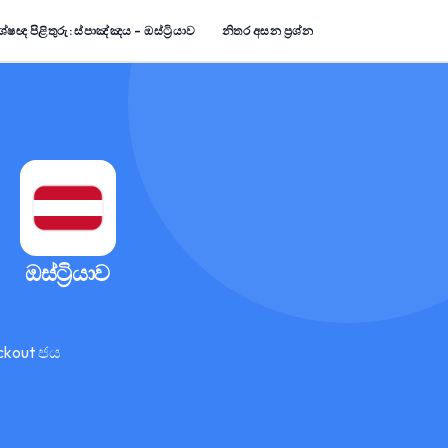
ේෂඥ පිළිතුරු: ස්පාඤ්ඤය – ඔස්ට්‍රියාව
නිතර අසන ප්‍රශ්න
ඔස්ට්‍රියාව
ckout ජය