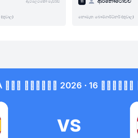
ආර්නෞටොවිච්
ඇට්ලෙටිකෝ මැඩ්රිඩ්
 (තුවාල)
නොමැත: බෞම්ගාර්ට්නර් (තුවාල)