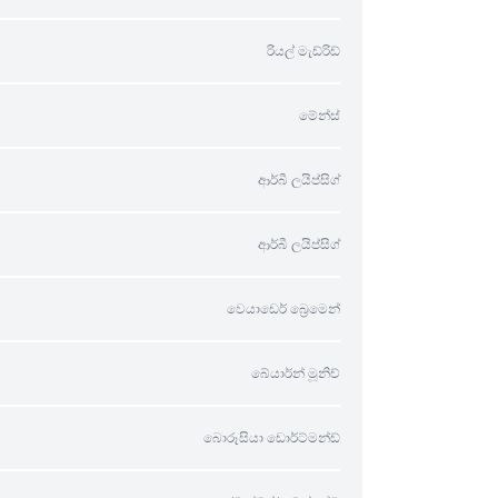
රියල් මැඩ්රිඩ්
මේන්ස්
ආර්බී ලයිප්සිග්
ආර්බී ලයිප්සිග්
වෙයාඩෙර් බ්‍රෙමෙන්
බේයාර්න් මූනිච්
බොරූසියා ඩොර්ට්මන්ඩ්