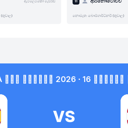
ආර්නෞටොවිච්
ඇට්ලෙටිකෝ මැඩ්රිඩ්
 (තුවාල)
නොමැත: බෞම්ගාර්ට්නර් (තුවාල)