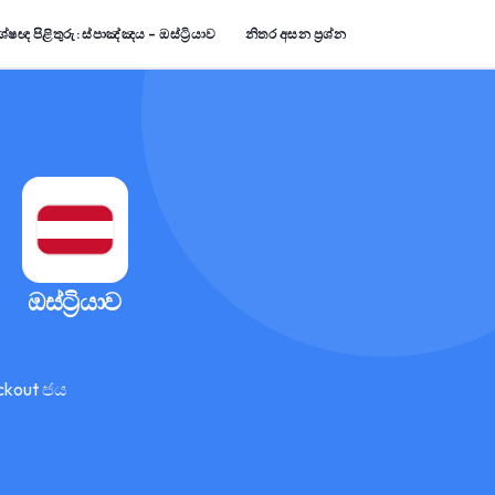
ේෂඥ පිළිතුරු: ස්පාඤ්ඤය – ඔස්ට්‍රියාව
නිතර අසන ප්‍රශ්න
ඔස්ට්‍රියාව
ckout ජය