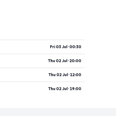
Fri 03 Jul · 00:30
Thu 02 Jul · 20:00
Thu 02 Jul · 12:00
Thu 02 Jul · 19:00