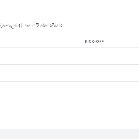
T (කොළඹ) | සොෆයි ස්ටේඩියම්
KICK-OFF