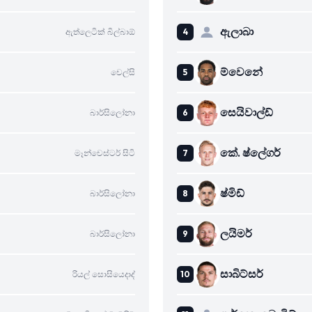
ඇලාබා
ඇත්ලෙටික් බිල්බාඕ
ම්වෙනේ
චෙල්සි
සෙයිවාල්ඩ්
බාර්සිලෝනා
කේ. ෂ්ලේගර්
මෑන්චෙස්ටර් සිටි
ෂ්මිඩ්
බාර්සිලෝනා
ලයිමර්
බාර්සිලෝනා
සාබිට්සර්
රියල් සොසියෙදාද්