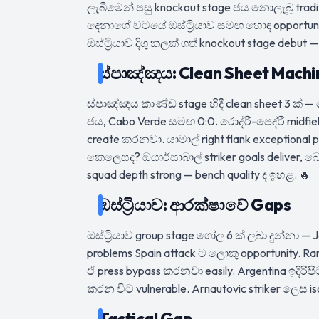
ලැබීමෙන් පසු knockout stage ජය නොලැබූ tradit
දෙනාගේ වටයේ ඔස්ට්‍රියාව සමඟ හොඳ opportuni
ඔස්ට්‍රියාව දිගු කලක් ගත් knockout stage debu
ස්පාඤ්ඤය: Clean Sheet Machi
ස්පාඤ්ඤය කාණ්ඩ stage හිදී clean sheet 3 ක් 
ජය, Cabo Verde සමඟ 0:0. රොද්රී-පෙද්රී midfi
create කරනවා. යාමාල් right flank exceptional 
කෙලෙසද? ඔයාර්සාබාල් striker goals deliver, බාෙ
squad depth strong — bench quality ද ඉහළ. 🔥
ඔස්ට්‍රියාව: ආරක්ෂාවේ Gaps
ඔස්ට්‍රියාව group stage ගෝල 6 ක් ලබා දුන්නා — J
problems Spain attack ට ලොකු opportunity. Rang
ඒ press bypass කරනවා easily. Argentina ඉදිරිප
කරන විට vulnerable. Arnautovic striker ලෙස iso
Tactical Gap