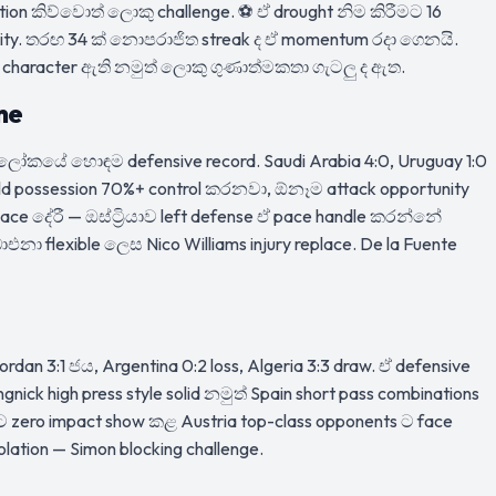
ion කිව්වොත් ලොකු challenge. ⚽ ඒ drought නිම කිරීමට 16
ty. තරඟ 34 ක් නොපරාජිත streak ද ඒ momentum රදා ගෙනයි.
t — character ඇති නමුත් ලොකු ගුණාත්මකතා ගැටලු ද ඇත.
ne
— ලෝකයේ හොඳම defensive record. Saudi Arabia 4:0, Uruguay 1:0
eld possession 70%+ control කරනවා, ඕනෑම attack opportunity
pace දේරී — ඔස්ට්‍රියාව left defense ඒ pace handle කරන්නේ
එනා flexible ලෙස Nico Williams injury replace. De la Fuente
ordan 3:1 ජය, Argentina 0:2 loss, Algeria 3:3 draw. ඒ defensive
nick high press style solid නමුත් Spain short pass combinations
ිට zero impact show කළ Austria top-class opponents ට face
lation — Simon blocking challenge.