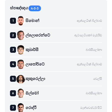
ස්පාඤ්ඤය
4-3-3
සිමොන්
ඇත්ලෙටික් බිල්බාඕ
ල්ලොරෙන්ටේ
ඇට්ලෙටිකෝ මැඩ්රිඩ්
කුබාර්සී
බාර්සිලෝනා
ලාපෝර්ටේ
ඇත්ලෙටික් බිල්බාඕ
කුකුරෙල්ලා
චෙල්සි
ඕල්මෝ
බාර්සිලෝනා
රොද්රී
මෑන්චෙස්ටර් සිටි