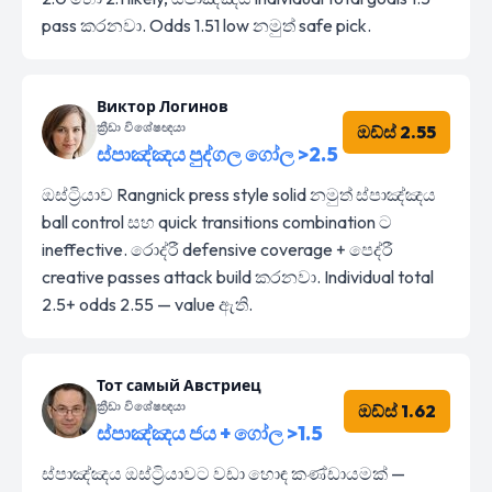
pass කරනවා. Odds 1.51 low නමුත් safe pick.
Виктор Логинов
ක්‍රීඩා විශේෂඥයා
ඔඩ්ස් 2.55
ස්පාඤ්ඤය පුද්ගල ගෝල >2.5
ඔස්ට්‍රියාව Rangnick press style solid නමුත් ස්පාඤ්ඤය
ball control සහ quick transitions combination ට
ineffective. රොද්රී defensive coverage + පෙද්රී
creative passes attack build කරනවා. Individual total
2.5+ odds 2.55 — value ඇති.
Тот самый Австриец
ක්‍රීඩා විශේෂඥයා
ඔඩ්ස් 1.62
ස්පාඤ්ඤය ජය + ගෝල >1.5
ස්පාඤ්ඤය ඔස්ට්‍රියාවට වඩා හොඳ කණ්ඩායමක් —