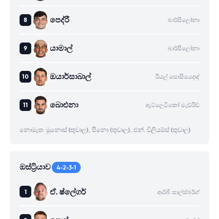
පෙද්රී
බාර්සිලෝනා
යාමාල්
බාර්සිලෝනා
ඔයාර්සාබාල්
රියල් සොසියෙදාද්
බාෙඑනා
ඇට්ලෙටිකෝ මැඩ්රිඩ්
නොමැත: මූනොස් (තුවාල), පිනො (තුවාල), එන්. විලියම්ස් (තුවාල)
ඔස්ට්‍රියාව
4-2-3-1
ඒ. ෂ්ලේගර්
ආර්බී සාල්ස්බර්ග්