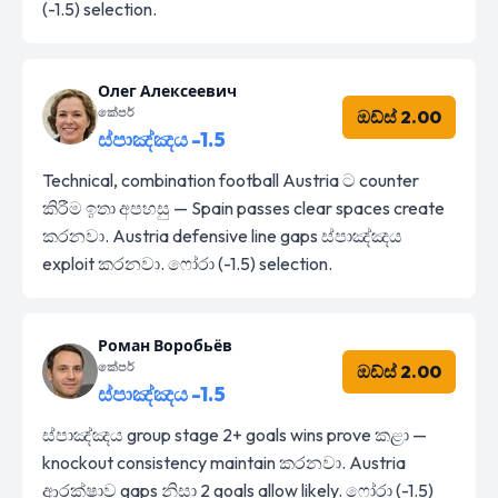
(-1.5) selection.
Олег Алексеевич
කේපර්
ඔඩ්ස් 2.00
ස්පාඤ්ඤය -1.5
Technical, combination football Austria ට counter
කිරීම ඉතා අපහසු — Spain passes clear spaces create
කරනවා. Austria defensive line gaps ස්පාඤ්ඤය
exploit කරනවා. ෆෝරා (-1.5) selection.
Роман Воробьёв
කේපර්
ඔඩ්ස් 2.00
ස්පාඤ්ඤය -1.5
ස්පාඤ්ඤය group stage 2+ goals wins prove කළා —
knockout consistency maintain කරනවා. Austria
ආරක්ෂාව gaps නිසා 2 goals allow likely. ෆෝරා (-1.5)