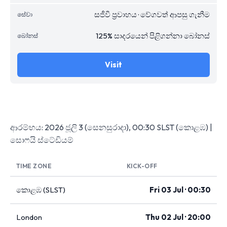
සජීවී ප්‍රවාහය · වේගවත් ආපසු ගැනීම
125% සාදරයෙන් පිළිගන්නා බෝනස්
Visit
ආරම්භය: 2026 ජූලි 3 (සෙනසුරාදා), 00:30 SLST (කොළඹ) |
සොෆයි ස්ටේඩියම්
TIME ZONE
KICK-OFF
කොළඹ (SLST)
Fri 03 Jul · 00:30
London
Thu 02 Jul · 20:00