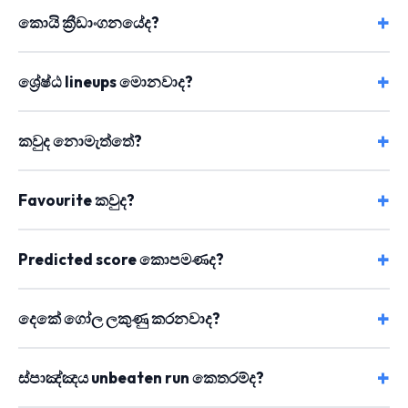
කොයි ක්‍රීඩාංගනයේද?
ශ්‍රේෂ්ඨ lineups මොනවාද?
කවුද නොමැත්තේ?
Favourite කවුද?
Predicted score කොපමණද?
දෙකේ ගෝල ලකුණු කරනවාද?
ස්පාඤ්ඤය unbeaten run කෙතරම්ද?