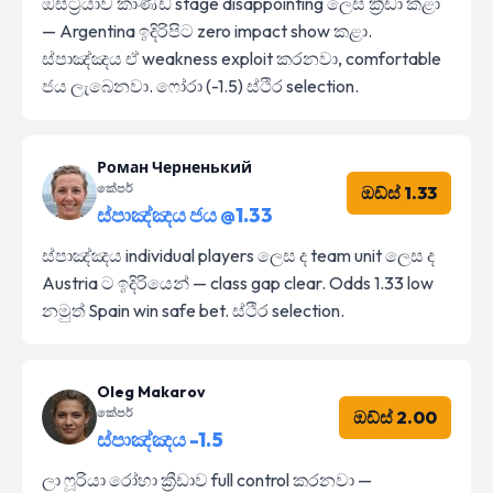
ඔස්ට්‍රියාව කාණ්ඩ stage disappointing ලෙස ක්‍රීඩා කළා
— Argentina ඉදිරිපිට zero impact show කළා.
ස්පාඤ්ඤය ඒ weakness exploit කරනවා, comfortable
ජය ලැබෙනවා. ෆෝරා (-1.5) ස්ථිර selection.
Роман Черненький
කේපර්
ඔඩ්ස් 1.33
ස්පාඤ්ඤය ජය @1.33
ස්පාඤ්ඤය individual players ලෙස ද team unit ලෙස ද
Austria ට ඉදිරියෙන් — class gap clear. Odds 1.33 low
නමුත් Spain win safe bet. ස්ථිර selection.
Oleg Makarov
කේපර්
ඔඩ්ස් 2.00
ස්පාඤ්ඤය -1.5
ලා ෆූරියා රෝහා ක්‍රීඩාව full control කරනවා —