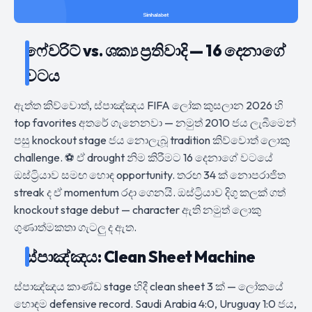
ෆේවරිට් vs. ශක්‍ය ප්‍රතිවාදි — 16 දෙනාගේ
වටය
ඇත්ත කිව්වොත්, ස්පාඤ්ඤය FIFA ලෝක කුසලාන 2026 හි
top favorites අතරේ ගැනෙනවා — නමුත් 2010 ජය ලැබීමෙන්
පසු knockout stage ජය නොලැබූ tradition කිව්වොත් ලොකු
challenge. ⚽ ඒ drought නිම කිරීමට 16 දෙනාගේ වටයේ
ඔස්ට්‍රියාව සමඟ හොඳ opportunity. තරඟ 34 ක් නොපරාජිත
streak ද ඒ momentum රදා ගෙනයි. ඔස්ට්‍රියාව දිගු කලක් ගත්
knockout stage debut — character ඇති නමුත් ලොකු
ගුණාත්මකතා ගැටලු ද ඇත.
ස්පාඤ්ඤය: Clean Sheet Machine
ස්පාඤ්ඤය කාණ්ඩ stage හිදී clean sheet 3 ක් — ලෝකයේ
හොඳම defensive record. Saudi Arabia 4:0, Uruguay 1:0 ජය,