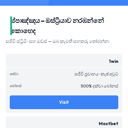
ස්පාඤ්ඤය – ඔස්ට්‍රියාව නරඹන්නේ
කොහෙද
සජීවී ස්ට්‍රීමිං සහ ඔඩ්ස් — ඔබ කැමති සහකරු තෝරන්න:
1win
සජීවී ප්‍රවාහය · කැෂ් අවුට්
500% දක්වා බෝනස්
Visit
Mostbet