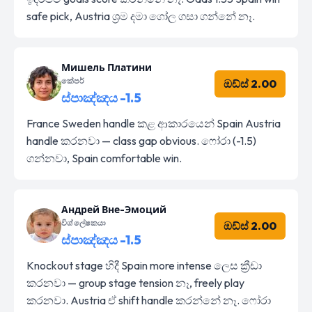
safe pick, Austria ශ්‍රම දමා ගෝල ගසා ගන්නේ නෑ.
Мишель Платини
කේපර්
ඔඩ්ස් 2.00
ස්පාඤ්ඤය -1.5
France Sweden handle කළ ආකාරයෙන් Spain Austria
handle කරනවා — class gap obvious. ෆෝරා (-1.5)
ගන්නවා, Spain comfortable win.
Андрей Вне-Эмоций
විශ්ලේෂකයා
ඔඩ්ස් 2.00
ස්පාඤ්ඤය -1.5
Knockout stage හිදී Spain more intense ලෙස ක්‍රීඩා
කරනවා — group stage tension නෑ, freely play
කරනවා. Austria ඒ shift handle කරන්නේ නෑ. ෆෝරා