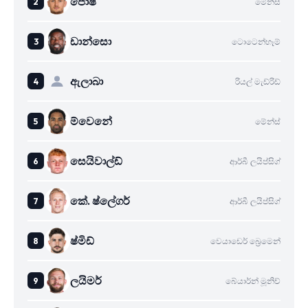
පොෂ්
මේන්ස්
ඩාන්සො
ටොටෙන්හෑම්
ඇලාබා
රියල් මැඩ්රිඩ්
ම්වෙනේ
මේන්ස්
සෙයිවාල්ඩ්
ආර්බී ලයිප්සිග්
කේ. ෂ්ලේගර්
ආර්බී ලයිප්සිග්
ෂ්මිඩ්
වෙයාඩෙර් බ්‍රෙමෙන්
ලයිමර්
බේයාර්න් මූනිච්