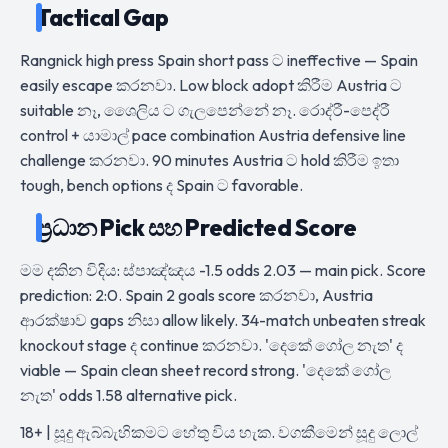
Tactical Gap
Rangnick high press Spain short pass ට ineffective — Spain
easily escape කරනවා. Low block adopt කිරීම Austria ට
suitable නෑ, ශෛලිය ට ගැලපෙන්නේ නෑ. රොද්රී-පෙද්රී
control + යාමාල් pace combination Austria defensive line
challenge කරනවා. 90 minutes Austria ට hold කිරීම ඉතා
tough, bench options ද Spain ට favorable.
ප්‍රධාන Pick සහ Predicted Score
මම දකින විදිය: ස්පාඤ්ඤය -1.5 odds 2.03 — main pick. Score
prediction: 2:0. Spain 2 goals score කරනවා, Austria
ආරක්ෂාව gaps නිසා allow likely. 34-match unbeaten streak
knockout stage ද continue කරනවා. 'දෙකේ ගෝල නැත' ද
viable — Spain clean sheet record strong. 'දෙකේ ගෝල
නැත' odds 1.58 alternative pick.
18+ | සූදු ඇබ්බැහිකමට හේතු විය හැක. වගකීමෙන් සූදු ලොල්