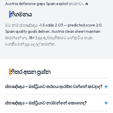
Austria defensive gaps Spain exploit කරනවා. 🔥
නිගමනය
මට නම් ස්පාඤ්ඤය -1.5 odds 2.03 — predicted score 2:0.
Spain quality goals deliver, Austria clean sheet maintain
කරන්නේ නෑ. 18+ | සූදු ඇබ්බැහිකමට හේතු විය හැක.
වගකීමෙන් සූදු ලොල් කරන්න.
නිතර අසන ප්‍රශ්න
ස්පාඤ්ඤය – ඔස්ට්‍රියාව තරඟය ආරම්භ වන්නේ කවදාද?
ස්පාඤ්ඤය – ඔස්ට්‍රියාව නරඹන්නේ කොහෙද?