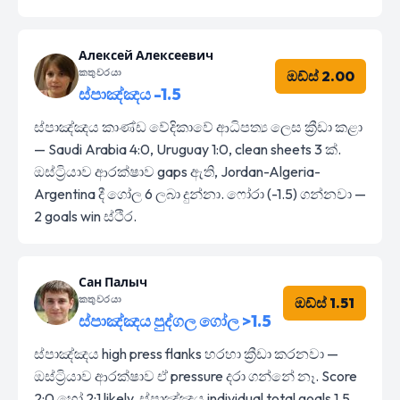
Алексей Алексеевич
කතුවරයා
ඔඩ්ස් 2.00
ස්පාඤ්ඤය -1.5
ස්පාඤ්ඤය කාණ්ඩ වේදිකාවේ ආධිපත්‍ය ලෙස ක්‍රීඩා කළා
— Saudi Arabia 4:0, Uruguay 1:0, clean sheets 3 ක්.
ඔස්ට්‍රියාව ආරක්ෂාව gaps ඇති, Jordan-Algeria-
Argentina දී ගෝල 6 ලබා දුන්නා. ෆෝරා (-1.5) ගන්නවා —
2 goals win ස්ථිර.
Сан Палыч
කතුවරයා
ඔඩ්ස් 1.51
ස්පාඤ්ඤය පුද්ගල ගෝල >1.5
ස්පාඤ්ඤය high press flanks හරහා ක්‍රීඩා කරනවා —
ඔස්ට්‍රියාව ආරක්ෂාව ඒ pressure දරා ගන්නේ නෑ. Score
2:0 හෝ 2:1 likely, ස්පාඤ්ඤය individual total goals 1.5