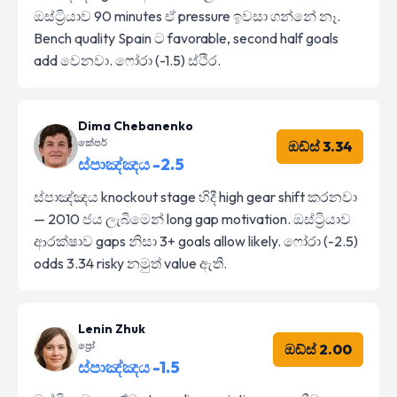
ඔස්ට්‍රියාව 90 minutes ඒ pressure ඉවසා ගන්නේ නෑ.
Bench quality Spain ට favorable, second half goals
add වෙනවා. ෆෝරා (-1.5) ස්ථිර.
Dima Chebanenko
කේපර්
ඔඩ්ස් 3.34
ස්පාඤ්ඤය -2.5
ස්පාඤ්ඤය knockout stage හිදී high gear shift කරනවා
— 2010 ජය ලැබීමෙන් long gap motivation. ඔස්ට්‍රියාව
ආරක්ෂාව gaps නිසා 3+ goals allow likely. ෆෝරා (-2.5)
odds 3.34 risky නමුත් value ඇති.
Lenin Zhuk
ප්‍රෝ
ඔඩ්ස් 2.00
ස්පාඤ්ඤය -1.5