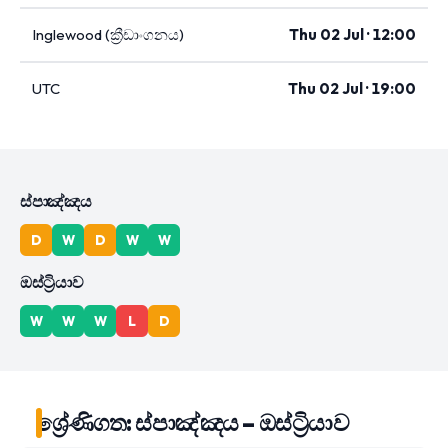
Inglewood (ක්‍රීඩාංගනය)
Thu 02 Jul · 12:00
UTC
Thu 02 Jul · 19:00
ස්පාඤ්ඤය
D
W
D
W
W
ඔස්ට්‍රියාව
W
W
W
L
D
ශ්‍රේණිගත: ස්පාඤ්ඤය – ඔස්ට්‍රියාව