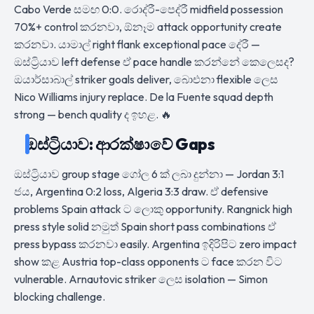
Cabo Verde සමඟ 0:0. රොද්රී-පෙද්රී midfield possession
70%+ control කරනවා, ඕනෑම attack opportunity create
කරනවා. යාමාල් right flank exceptional pace දේරී —
ඔස්ට්‍රියාව left defense ඒ pace handle කරන්නේ කෙලෙසද?
ඔයාර්සාබාල් striker goals deliver, බාෙඑනා flexible ලෙස
Nico Williams injury replace. De la Fuente squad depth
strong — bench quality ද ඉහළ. 🔥
ඔස්ට්‍රියාව: ආරක්ෂාවේ Gaps
ඔස්ට්‍රියාව group stage ගෝල 6 ක් ලබා දුන්නා — Jordan 3:1
ජය, Argentina 0:2 loss, Algeria 3:3 draw. ඒ defensive
problems Spain attack ට ලොකු opportunity. Rangnick high
press style solid නමුත් Spain short pass combinations ඒ
press bypass කරනවා easily. Argentina ඉදිරිපිට zero impact
show කළ Austria top-class opponents ට face කරන විට
vulnerable. Arnautovic striker ලෙස isolation — Simon
blocking challenge.