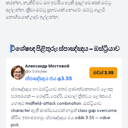
කරන්න, නැතිවීමට ඔබ ඉවසිය හැකි මුදල් පමණක් ඔට්ටු
අල්ලන්න. ක්‍රීඩා ඔට්ටු ප්‍රභවයක් නොවේ. ඔට්ටු ගැලවී
නොගියොත් උදව් ඉල්ලන්න.
විශේෂඥ පිළිතුරු: ස්පාඤ්ඤය – ඔස්ට්‍රියාව
Александр Мостовой
ක්‍රීඩා විශ්ලේෂක
ඔඩ්ස් 3.55
ස්පාඤ්ඤය ජය @3.55
ස්පාඤ්ඤය හා ඔස්ට්‍රියාව අතර ගුණාත්මකතාවේ ලොකු
පරතරයක් — රොද්රී, පෙද්රී, යාමාල් ත්‍රිත්වය ලෝකයේ
හොඳම midfield-attack combination. ඔස්ට්‍රියාව
character ඇති කණ්ඩායමක් නමුත් class gap overcome
කිරීම ඉතා අපහසු. ස්පාඤ්ඤය ජය odds 3.55 — value
pick.