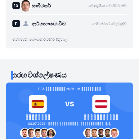
සාබිට්සර්
බොරූසියා ඩොර්ට්මන්ඩ්
ආර්නෞටොවිච්
රෙඩ් ස්ටාර් බෙල්ග්‍රේඩ්
නොමැත: බෞම්ගාර්ට්නර් (තුවාල)
තරඟ විශ්ලේෂණය