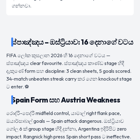
ගන්නවා.
ස්පාඤ්ඤය – ඔස්ට්‍රියාව: 16 දෙනාගේ වටය
FIFA ලෝක කුසලාන 2026 හි 16 දෙනාගේ වටය —
ස්පාඤ්ඤය clear favourite. ස්පාඤ්ඤය කාණ්ඩ stage හිදී
දැකුණේ form සහ discipline: 3 clean sheets, 5 goals scored.
34-match unbeaten streak carry කර ගෙන knockout stage
ට enter. ⚽
Spain Form සහ Austria Weakness
රොද්රී-පෙද්රී midfield control, යාමාල් right flank pace,
ඔයාර්සාබාල් goals — Spain attack dangerous. ඔස්ට්‍රියාව
ගෝල 6 ක් group stage හිදී දුන්නා, Argentina ඉදිරිපිට zero
impact. Rangnick high press Spain short pass ට ineffective.