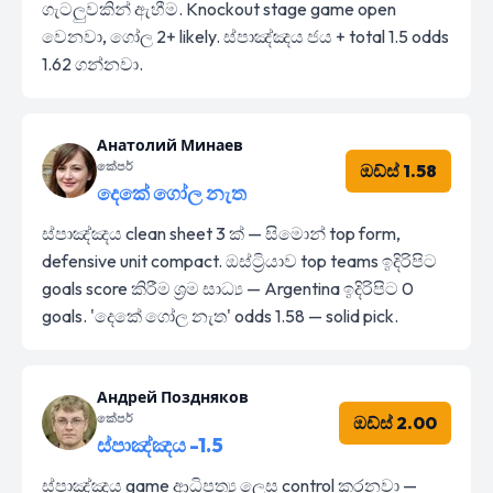
ගැටලුවකින් ඇහීම. Knockout stage game open
වෙනවා, ගෝල 2+ likely. ස්පාඤ්ඤය ජය + total 1.5 odds
1.62 ගන්නවා.
Анатолий Минаев
කේපර්
ඔඩ්ස් 1.58
දෙකේ ගෝල නැත
ස්පාඤ්ඤය clean sheet 3 ක් — සිමොන් top form,
defensive unit compact. ඔස්ට්‍රියාව top teams ඉදිරිපිට
goals score කිරීම ශ්‍රම සාධ්‍ය — Argentina ඉදිරිපිට 0
goals. 'දෙකේ ගෝල නැත' odds 1.58 — solid pick.
Андрей Поздняков
කේපර්
ඔඩ්ස් 2.00
ස්පාඤ්ඤය -1.5
ස්පාඤ්ඤය game ආධිපත්‍ය ලෙස control කරනවා —