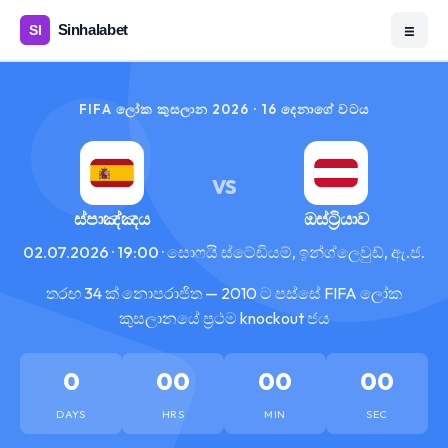
☰
FIFA ලෝක කුසලාන 2026 · 16 දෙනාගේ වටය
VS
ස්පාඤ්ඤය
ඔස්ට්‍රියාව
02.07.2026 · 19:00 · සොෆයි ස්ටේඩියම්, ඉන්ග්ලෙවුඩ්, ඇ.ජ.
තරඟ 34 ක් නොපරාජිත — 2010 ට පස්සේ FIFA ලෝක
කුසලානයේ ප්‍රථම knockout ජය
0
00
00
00
DAYS
HRS
MIN
SEC