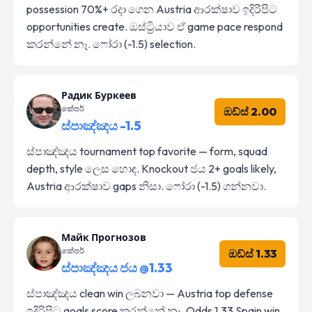
possession 70%+ රදා ගෙන Austria ආරක්ෂාව ඉදිරිපිට
opportunities create. ඔස්ට්‍රියාව ඒ game pace respond
කරන්නේ නෑ. ෆෝරා (-1.5) selection.
Радик Буркеев
කේපර්
ඔඩ්ස් 2.00
ස්පාඤ්ඤය -1.5
ස්පාඤ්ඤය tournament top favorite — form, squad
depth, style ලෙස හොඳ. Knockout ජය 2+ goals likely,
Austria ආරක්ෂාව gaps නිසා. ෆෝරා (-1.5) ගන්නවා.
Майк Прогнозов
කේපර්
ඔඩ්ස් 1.33
ස්පාඤ්ඤය ජය @1.33
ස්පාඤ්ඤය clean win ලබනවා — Austria top defense
ඉදිරිපිට goals score කරන්නේ නෑ. Odds 1.33 Spain win