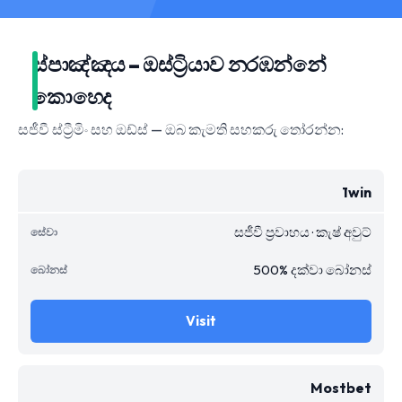
ස්පාඤ්ඤය – ඔස්ට්‍රියාව නරඹන්නේ
කොහෙද
සජීවී ස්ට්‍රීමිං සහ ඔඩ්ස් — ඔබ කැමති සහකරු තෝරන්න:
1win
සජීවී ප්‍රවාහය · කැෂ් අවුට්
500% දක්වා බෝනස්
Visit
Mostbet