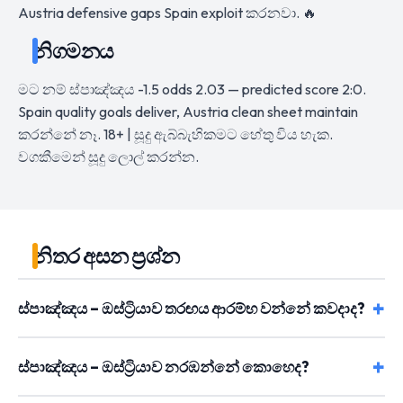
Austria defensive gaps Spain exploit කරනවා. 🔥
නිගමනය
මට නම් ස්පාඤ්ඤය -1.5 odds 2.03 — predicted score 2:0.
Spain quality goals deliver, Austria clean sheet maintain
කරන්නේ නෑ. 18+ | සූදු ඇබ්බැහිකමට හේතු විය හැක.
වගකීමෙන් සූදු ලොල් කරන්න.
නිතර අසන ප්‍රශ්න
ස්පාඤ්ඤය – ඔස්ට්‍රියාව තරඟය ආරම්භ වන්නේ කවදාද?
ස්පාඤ්ඤය – ඔස්ට්‍රියාව නරඹන්නේ කොහෙද?