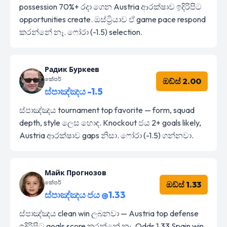
possession 70%+ රදා ගෙන Austria ආරක්ෂාව ඉදිරිපිට
opportunities create. ඔස්ට්‍රියාව ඒ game pace respond
කරන්නේ නෑ. ෆෝරා (-1.5) selection.
Радик Буркеев
කේපර්
ඔඩ්ස් 2.00
ස්පාඤ්ඤය -1.5
ස්පාඤ්ඤය tournament top favorite — form, squad
depth, style ලෙස හොඳ. Knockout ජය 2+ goals likely,
Austria ආරක්ෂාව gaps නිසා. ෆෝරා (-1.5) ගන්නවා.
Майк Прогнозов
කේපර්
ඔඩ්ස් 1.33
ස්පාඤ්ඤය ජය @1.33
ස්පාඤ්ඤය clean win ලබනවා — Austria top defense
ඉදිරිපිට goals score කරන්නේ නෑ. Odds 1.33 Spain win