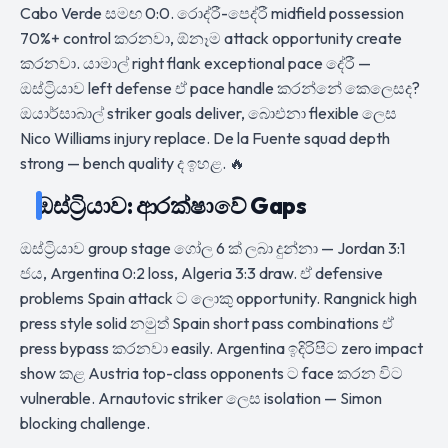
Cabo Verde සමඟ 0:0. රොද්රී-පෙද්රී midfield possession
70%+ control කරනවා, ඕනෑම attack opportunity create
කරනවා. යාමාල් right flank exceptional pace දේරී —
ඔස්ට්‍රියාව left defense ඒ pace handle කරන්නේ කෙලෙසද?
ඔයාර්සාබාල් striker goals deliver, බාෙඑනා flexible ලෙස
Nico Williams injury replace. De la Fuente squad depth
strong — bench quality ද ඉහළ. 🔥
ඔස්ට්‍රියාව: ආරක්ෂාවේ Gaps
ඔස්ට්‍රියාව group stage ගෝල 6 ක් ලබා දුන්නා — Jordan 3:1
ජය, Argentina 0:2 loss, Algeria 3:3 draw. ඒ defensive
problems Spain attack ට ලොකු opportunity. Rangnick high
press style solid නමුත් Spain short pass combinations ඒ
press bypass කරනවා easily. Argentina ඉදිරිපිට zero impact
show කළ Austria top-class opponents ට face කරන විට
vulnerable. Arnautovic striker ලෙස isolation — Simon
blocking challenge.