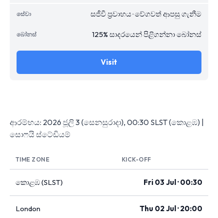
සජීවී ප්‍රවාහය · වේගවත් ආපසු ගැනීම
125% සාදරයෙන් පිළිගන්නා බෝනස්
Visit
ආරම්භය: 2026 ජූලි 3 (සෙනසුරාදා), 00:30 SLST (කොළඹ) |
සොෆයි ස්ටේඩියම්
TIME ZONE
KICK-OFF
කොළඹ (SLST)
Fri 03 Jul · 00:30
London
Thu 02 Jul · 20:00