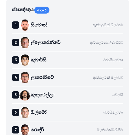
ස්පාඤ්ඤය
4-3-3
සිමොන්
ඇත්ලෙටික් බිල්බාඕ
ල්ලොරෙන්ටේ
ඇට්ලෙටිකෝ මැඩ්රිඩ්
කුබාර්සී
බාර්සිලෝනා
ලාපෝර්ටේ
ඇත්ලෙටික් බිල්බාඕ
කුකුරෙල්ලා
චෙල්සි
ඕල්මෝ
බාර්සිලෝනා
රොද්රී
මෑන්චෙස්ටර් සිටි