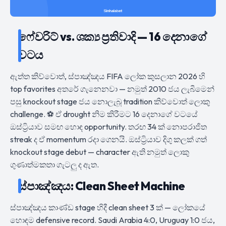
ෆේවරිට් vs. ශක්‍ය ප්‍රතිවාදි — 16 දෙනාගේ
වටය
ඇත්ත කිව්වොත්, ස්පාඤ්ඤය FIFA ලෝක කුසලාන 2026 හි
top favorites අතරේ ගැනෙනවා — නමුත් 2010 ජය ලැබීමෙන්
පසු knockout stage ජය නොලැබූ tradition කිව්වොත් ලොකු
challenge. ⚽ ඒ drought නිම කිරීමට 16 දෙනාගේ වටයේ
ඔස්ට්‍රියාව සමඟ හොඳ opportunity. තරඟ 34 ක් නොපරාජිත
streak ද ඒ momentum රදා ගෙනයි. ඔස්ට්‍රියාව දිගු කලක් ගත්
knockout stage debut — character ඇති නමුත් ලොකු
ගුණාත්මකතා ගැටලු ද ඇත.
ස්පාඤ්ඤය: Clean Sheet Machine
ස්පාඤ්ඤය කාණ්ඩ stage හිදී clean sheet 3 ක් — ලෝකයේ
හොඳම defensive record. Saudi Arabia 4:0, Uruguay 1:0 ජය,