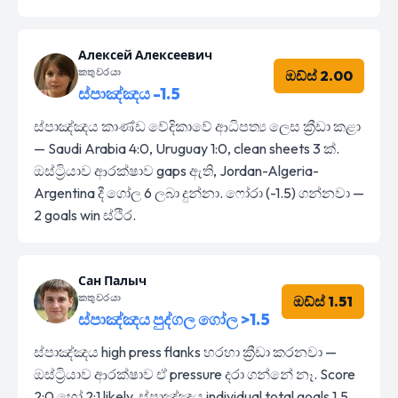
Алексей Алексеевич
කතුවරයා
ඔඩ්ස් 2.00
ස්පාඤ්ඤය -1.5
ස්පාඤ්ඤය කාණ්ඩ වේදිකාවේ ආධිපත්‍ය ලෙස ක්‍රීඩා කළා
— Saudi Arabia 4:0, Uruguay 1:0, clean sheets 3 ක්.
ඔස්ට්‍රියාව ආරක්ෂාව gaps ඇති, Jordan-Algeria-
Argentina දී ගෝල 6 ලබා දුන්නා. ෆෝරා (-1.5) ගන්නවා —
2 goals win ස්ථිර.
Сан Палыч
කතුවරයා
ඔඩ්ස් 1.51
ස්පාඤ්ඤය පුද්ගල ගෝල >1.5
ස්පාඤ්ඤය high press flanks හරහා ක්‍රීඩා කරනවා —
ඔස්ට්‍රියාව ආරක්ෂාව ඒ pressure දරා ගන්නේ නෑ. Score
2:0 හෝ 2:1 likely, ස්පාඤ්ඤය individual total goals 1.5