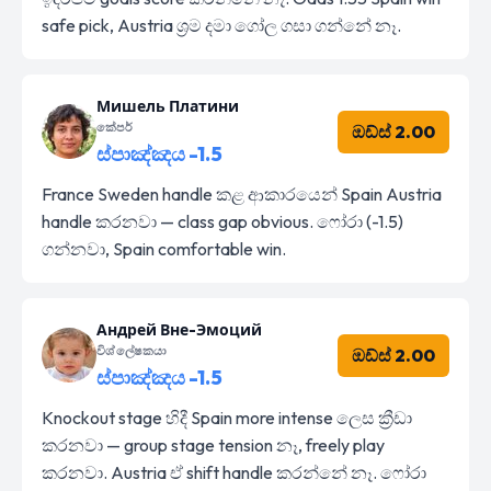
safe pick, Austria ශ්‍රම දමා ගෝල ගසා ගන්නේ නෑ.
Мишель Платини
කේපර්
ඔඩ්ස් 2.00
ස්පාඤ්ඤය -1.5
France Sweden handle කළ ආකාරයෙන් Spain Austria
handle කරනවා — class gap obvious. ෆෝරා (-1.5)
ගන්නවා, Spain comfortable win.
Андрей Вне-Эмоций
විශ්ලේෂකයා
ඔඩ්ස් 2.00
ස්පාඤ්ඤය -1.5
Knockout stage හිදී Spain more intense ලෙස ක්‍රීඩා
කරනවා — group stage tension නෑ, freely play
කරනවා. Austria ඒ shift handle කරන්නේ නෑ. ෆෝරා