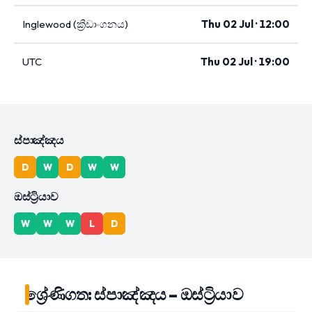
Inglewood (ක්‍රීඩාංගනය)
Thu 02 Jul · 12:00
UTC
Thu 02 Jul · 19:00
ස්පාඤ්ඤය
D
W
D
W
W
ඔස්ට්‍රියාව
W
W
W
L
D
ශ්‍රේණිගත: ස්පාඤ්ඤය – ඔස්ට්‍රියාව