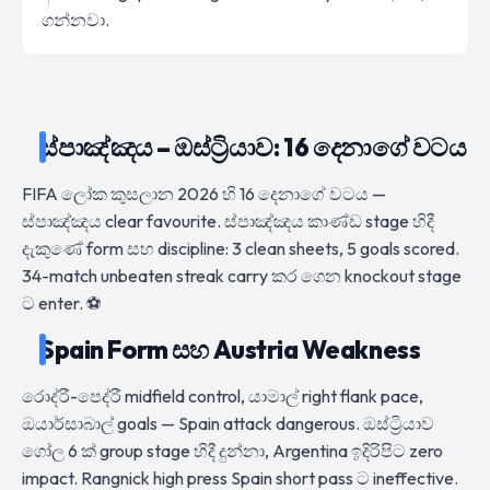
ගන්නවා.
ස්පාඤ්ඤය – ඔස්ට්‍රියාව: 16 දෙනාගේ වටය
FIFA ලෝක කුසලාන 2026 හි 16 දෙනාගේ වටය —
ස්පාඤ්ඤය clear favourite. ස්පාඤ්ඤය කාණ්ඩ stage හිදී
දැකුණේ form සහ discipline: 3 clean sheets, 5 goals scored.
34-match unbeaten streak carry කර ගෙන knockout stage
ට enter. ⚽
Spain Form සහ Austria Weakness
රොද්රී-පෙද්රී midfield control, යාමාල් right flank pace,
ඔයාර්සාබාල් goals — Spain attack dangerous. ඔස්ට්‍රියාව
ගෝල 6 ක් group stage හිදී දුන්නා, Argentina ඉදිරිපිට zero
impact. Rangnick high press Spain short pass ට ineffective.