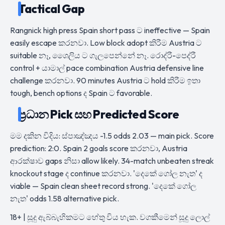
Tactical Gap
Rangnick high press Spain short pass ට ineffective — Spain
easily escape කරනවා. Low block adopt කිරීම Austria ට
suitable නෑ, ශෛලිය ට ගැලපෙන්නේ නෑ. රොද්රී-පෙද්රී
control + යාමාල් pace combination Austria defensive line
challenge කරනවා. 90 minutes Austria ට hold කිරීම ඉතා
tough, bench options ද Spain ට favorable.
ප්‍රධාන Pick සහ Predicted Score
මම දකින විදිය: ස්පාඤ්ඤය -1.5 odds 2.03 — main pick. Score
prediction: 2:0. Spain 2 goals score කරනවා, Austria
ආරක්ෂාව gaps නිසා allow likely. 34-match unbeaten streak
knockout stage ද continue කරනවා. 'දෙකේ ගෝල නැත' ද
viable — Spain clean sheet record strong. 'දෙකේ ගෝල
නැත' odds 1.58 alternative pick.
18+ | සූදු ඇබ්බැහිකමට හේතු විය හැක. වගකීමෙන් සූදු ලොල්