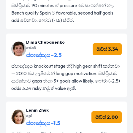
ඔස්ට්‍රියාව 90 minutes ඒ pressure ඉවසා ගන්නේ නෑ.
Bench quality Spain ට favorable, second half goals
add වෙනවා. ෆෝරා (-1.5) ස්ථිර.
Dima Chebanenko
කේපර්
ඔඩ්ස් 3.34
ස්පාඤ්ඤය -2.5
ස්පාඤ්ඤය knockout stage හිදී high gear shift කරනවා
— 2010 ජය ලැබීමෙන් long gap motivation. ඔස්ට්‍රියාව
ආරක්ෂාව gaps නිසා 3+ goals allow likely. ෆෝරා (-2.5)
odds 3.34 risky නමුත් value ඇති.
Lenin Zhuk
ප්‍රෝ
ඔඩ්ස් 2.00
ස්පාඤ්ඤය -1.5