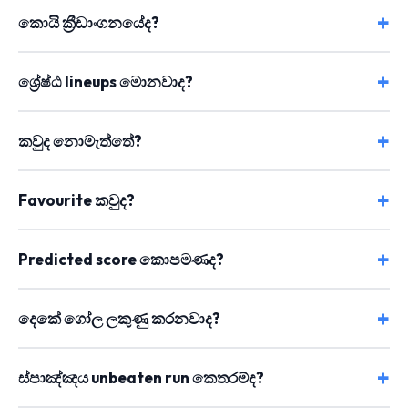
කොයි ක්‍රීඩාංගනයේද?
ශ්‍රේෂ්ඨ lineups මොනවාද?
කවුද නොමැත්තේ?
Favourite කවුද?
Predicted score කොපමණද?
දෙකේ ගෝල ලකුණු කරනවාද?
ස්පාඤ්ඤය unbeaten run කෙතරම්ද?