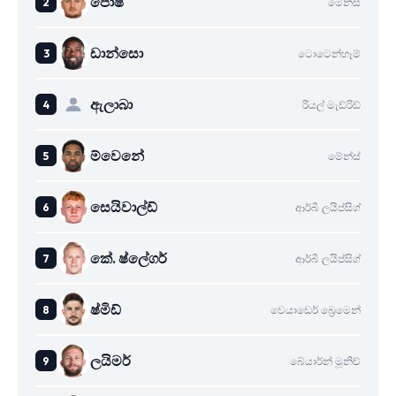
පොෂ්
මේන්ස්
ඩාන්සො
ටොටෙන්හෑම්
ඇලාබා
රියල් මැඩ්රිඩ්
ම්වෙනේ
මේන්ස්
සෙයිවාල්ඩ්
ආර්බී ලයිප්සිග්
කේ. ෂ්ලේගර්
ආර්බී ලයිප්සිග්
ෂ්මිඩ්
වෙයාඩෙර් බ්‍රෙමෙන්
ලයිමර්
බේයාර්න් මූනිච්