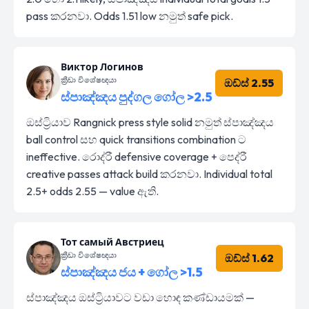
pass කරනවා. Odds 1.51 low නමුත් safe pick.
Виктор Логинов
ක්‍රීඩා විශේෂඥයා
ඔඩ්ස් 2.55
ස්පාඤ්ඤය පුද්ගල ගෝල >2.5
ඔස්ට්‍රියාව Rangnick press style solid නමුත් ස්පාඤ්ඤය
ball control සහ quick transitions combination ට
ineffective. රොද්රී defensive coverage + පෙද්රී
creative passes attack build කරනවා. Individual total
2.5+ odds 2.55 — value ඇති.
Тот самый Австриец
ක්‍රීඩා විශේෂඥයා
ඔඩ්ස් 1.62
ස්පාඤ්ඤය ජය + ගෝල >1.5
ස්පාඤ්ඤය ඔස්ට්‍රියාවට වඩා හොඳ කණ්ඩායමක් —