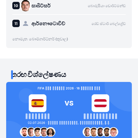
සාබිට්සර්
බොරූසියා ඩොර්ට්මන්ඩ්
ආර්නෞටොවිච්
රෙඩ් ස්ටාර් බෙල්ග්‍රේඩ්
නොමැත: බෞම්ගාර්ට්නර් (තුවාල)
තරඟ විශ්ලේෂණය