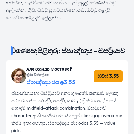
කරන්න, නැතිවීමට ඔබ ඉවසිය හැකි මුදල් පමණක් ඔට්ටු
අල්ලන්න. ක්‍රීඩා ඔට්ටු ප්‍රභවයක් නොවේ. ඔට්ටු ගැලවී
නොගියොත් උදව් ඉල්ලන්න.
විශේෂඥ පිළිතුරු: ස්පාඤ්ඤය – ඔස්ට්‍රියාව
Александр Мостовой
ක්‍රීඩා විශ්ලේෂක
ඔඩ්ස් 3.55
ස්පාඤ්ඤය ජය @3.55
ස්පාඤ්ඤය හා ඔස්ට්‍රියාව අතර ගුණාත්මකතාවේ ලොකු
පරතරයක් — රොද්රී, පෙද්රී, යාමාල් ත්‍රිත්වය ලෝකයේ
හොඳම midfield-attack combination. ඔස්ට්‍රියාව
character ඇති කණ්ඩායමක් නමුත් class gap overcome
කිරීම ඉතා අපහසු. ස්පාඤ්ඤය ජය odds 3.55 — value
pick.