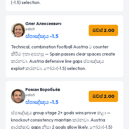
(-1.5) selection.
Олег Алексеевич
කේපර්
ඔඩ්ස් 2.00
ස්පාඤ්ඤය -1.5
Technical, combination football Austria ට counter
කිරීම ඉතා අපහසු — Spain passes clear spaces create
කරනවා. Austria defensive line gaps ස්පාඤ්ඤය
exploit කරනවා. ෆෝරා (-1.5) selection.
Роман Воробьёв
කේපර්
ඔඩ්ස් 2.00
ස්පාඤ්ඤය -1.5
ස්පාඤ්ඤය group stage 2+ goals wins prove කළා —
knockout consistency maintain කරනවා. Austria
ආරක්ෂාව gaps නිසා 2 goals allow likely. ෆෝරා (-1.5)