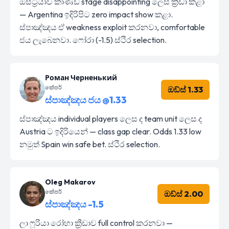
ඔස්ට්‍රියාව කාණ්ඩ stage disappointing ලෙස ක්‍රීඩා කළා
— Argentina ඉදිරිපිට zero impact show කළා.
ස්පාඤ්ඤය ඒ weakness exploit කරනවා, comfortable
ජය ලැබෙනවා. ෆෝරා (-1.5) ස්ථිර selection.
Роман Черненький
කේපර්
ඔඩ්ස් 1.33
ස්පාඤ්ඤය ජය @1.33
ස්පාඤ්ඤය individual players ලෙස ද team unit ලෙස ද
Austria ට ඉදිරියෙන් — class gap clear. Odds 1.33 low
නමුත් Spain win safe bet. ස්ථිර selection.
Oleg Makarov
කේපර්
ඔඩ්ස් 2.00
ස්පාඤ්ඤය -1.5
ලා ෆූරියා රෝහා ක්‍රීඩාව full control කරනවා —