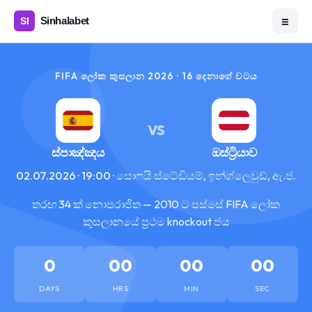
☰
FIFA ලෝක කුසලාන 2026 · 16 දෙනාගේ වටය
VS
ස්පාඤ්ඤය
ඔස්ට්‍රියාව
02.07.2026 · 19:00 · සොෆයි ස්ටේඩියම්, ඉන්ග්ලෙවුඩ්, ඇ.ජ.
තරඟ 34 ක් නොපරාජිත — 2010 ට පස්සේ FIFA ලෝක
කුසලානයේ ප්‍රථම knockout ජය
0
00
00
00
DAYS
HRS
MIN
SEC