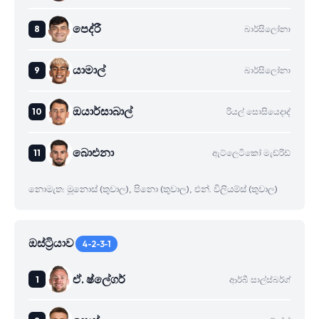
පෙද්රී
බාර්සිලෝනා
යාමාල්
බාර්සිලෝනා
ඔයාර්සාබාල්
රියල් සොසියෙදාද්
බාෙඑනා
ඇට්ලෙටිකෝ මැඩ්රිඩ්
නොමැත: මූනොස් (තුවාල), පිනො (තුවාල), එන්. විලියම්ස් (තුවාල)
ඔස්ට්‍රියාව
4-2-3-1
ඒ. ෂ්ලේගර්
ආර්බී සාල්ස්බර්ග්