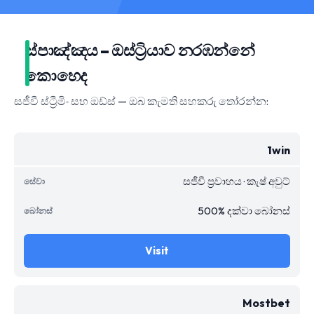
ස්පාඤ්ඤය – ඔස්ට්‍රියාව නරඹන්නේ
කොහෙද
සජීවී ස්ට්‍රීමිං සහ ඔඩ්ස් — ඔබ කැමති සහකරු තෝරන්න:
1win
සජීවී ප්‍රවාහය · කැෂ් අවුට්
500% දක්වා බෝනස්
Visit
Mostbet