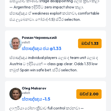
ඔස්ට්‍රියාව කාණ්ඩ stage disappointing ලෙස ක්‍රීඩා කළා
— Argentina ඉදිරිපිට zero impact show කළා.
ස්පාඤ්ඤය ඒ weakness exploit කරනවා, comfortable
ජය ලැබෙනවා. ෆෝරා (-1.5) ස්ථිර selection.
Роман Черненький
කේපර්
ඔඩ්ස් 1.33
ස්පාඤ්ඤය ජය @1.33
ස්පාඤ්ඤය individual players ලෙස ද team unit ලෙස ද
Austria ට ඉදිරියෙන් — class gap clear. Odds 1.33 low
නමුත් Spain win safe bet. ස්ථිර selection.
Oleg Makarov
කේපර්
ඔඩ්ස් 2.00
ස්පාඤ්ඤය -1.5
ලා ෆූරියා රෝහා ක්‍රීඩාව full control කරනවා —