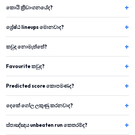
කොයි ක්‍රීඩාංගනයේද?
ශ්‍රේෂ්ඨ lineups මොනවාද?
කවුද නොමැත්තේ?
Favourite කවුද?
Predicted score කොපමණද?
දෙකේ ගෝල ලකුණු කරනවාද?
ස්පාඤ්ඤය unbeaten run කෙතරම්ද?