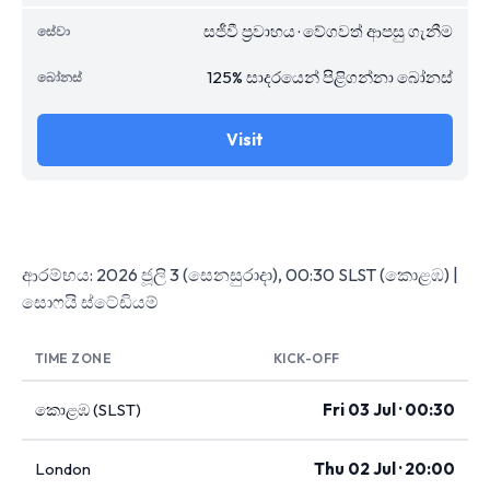
සජීවී ප්‍රවාහය · වේගවත් ආපසු ගැනීම
125% සාදරයෙන් පිළිගන්නා බෝනස්
Visit
ආරම්භය: 2026 ජූලි 3 (සෙනසුරාදා), 00:30 SLST (කොළඹ) |
සොෆයි ස්ටේඩියම්
TIME ZONE
KICK-OFF
කොළඹ (SLST)
Fri 03 Jul · 00:30
London
Thu 02 Jul · 20:00