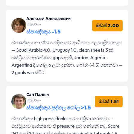
Алексей Алексеевич
කතුවරයා
ඔඩ්ස් 2.00
ස්පාඤ්ඤය -1.5
ස්පාඤ්ඤය කාණ්ඩ වේදිකාවේ ආධිපත්‍ය ලෙස ක්‍රීඩා කළා
— Saudi Arabia 4:0, Uruguay 1:0, clean sheets 3 ක්.
ඔස්ට්‍රියාව ආරක්ෂාව gaps ඇති, Jordan-Algeria-
Argentina දී ගෝල 6 ලබා දුන්නා. ෆෝරා (-1.5) ගන්නවා —
2 goals win ස්ථිර.
Сан Палыч
කතුවරයා
ඔඩ්ස් 1.51
ස්පාඤ්ඤය පුද්ගල ගෝල >1.5
ස්පාඤ්ඤය high press flanks හරහා ක්‍රීඩා කරනවා —
ඔස්ට්‍රියාව ආරක්ෂාව ඒ pressure දරා ගන්නේ නෑ. Score
2:0 හෝ 2:1 likely, ස්පාඤ්ඤය individual total goals 1.5