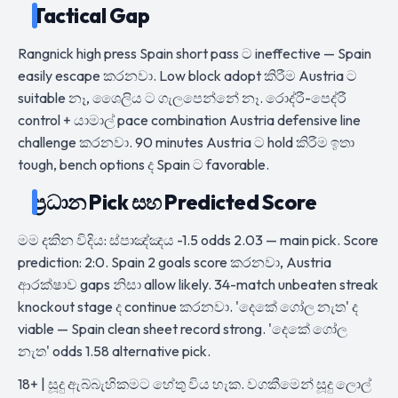
Tactical Gap
Rangnick high press Spain short pass ට ineffective — Spain
easily escape කරනවා. Low block adopt කිරීම Austria ට
suitable නෑ, ශෛලිය ට ගැලපෙන්නේ නෑ. රොද්රී-පෙද්රී
control + යාමාල් pace combination Austria defensive line
challenge කරනවා. 90 minutes Austria ට hold කිරීම ඉතා
tough, bench options ද Spain ට favorable.
ප්‍රධාන Pick සහ Predicted Score
මම දකින විදිය: ස්පාඤ්ඤය -1.5 odds 2.03 — main pick. Score
prediction: 2:0. Spain 2 goals score කරනවා, Austria
ආරක්ෂාව gaps නිසා allow likely. 34-match unbeaten streak
knockout stage ද continue කරනවා. 'දෙකේ ගෝල නැත' ද
viable — Spain clean sheet record strong. 'දෙකේ ගෝල
නැත' odds 1.58 alternative pick.
18+ | සූදු ඇබ්බැහිකමට හේතු විය හැක. වගකීමෙන් සූදු ලොල්