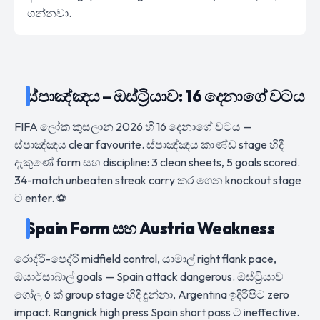
ගන්නවා.
ස්පාඤ්ඤය – ඔස්ට්‍රියාව: 16 දෙනාගේ වටය
FIFA ලෝක කුසලාන 2026 හි 16 දෙනාගේ වටය —
ස්පාඤ්ඤය clear favourite. ස්පාඤ්ඤය කාණ්ඩ stage හිදී
දැකුණේ form සහ discipline: 3 clean sheets, 5 goals scored.
34-match unbeaten streak carry කර ගෙන knockout stage
ට enter. ⚽
Spain Form සහ Austria Weakness
රොද්රී-පෙද්රී midfield control, යාමාල් right flank pace,
ඔයාර්සාබාල් goals — Spain attack dangerous. ඔස්ට්‍රියාව
ගෝල 6 ක් group stage හිදී දුන්නා, Argentina ඉදිරිපිට zero
impact. Rangnick high press Spain short pass ට ineffective.