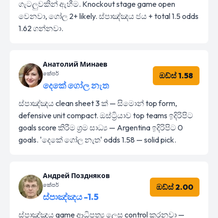
ගැටලුවකින් ඇහීම. Knockout stage game open
වෙනවා, ගෝල 2+ likely. ස්පාඤ්ඤය ජය + total 1.5 odds
1.62 ගන්නවා.
Анатолий Минаев
කේපර්
ඔඩ්ස් 1.58
දෙකේ ගෝල නැත
ස්පාඤ්ඤය clean sheet 3 ක් — සිමොන් top form,
defensive unit compact. ඔස්ට්‍රියාව top teams ඉදිරිපිට
goals score කිරීම ශ්‍රම සාධ්‍ය — Argentina ඉදිරිපිට 0
goals. 'දෙකේ ගෝල නැත' odds 1.58 — solid pick.
Андрей Поздняков
කේපර්
ඔඩ්ස් 2.00
ස්පාඤ්ඤය -1.5
ස්පාඤ්ඤය game ආධිපත්‍ය ලෙස control කරනවා —