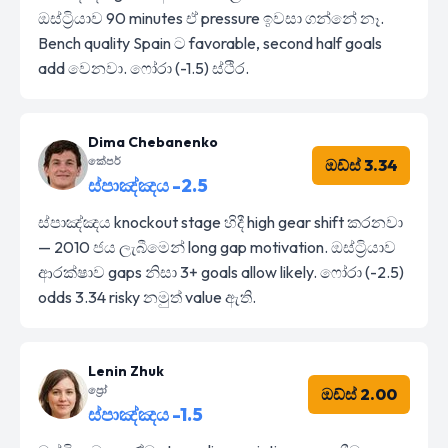
ඔස්ට්‍රියාව 90 minutes ඒ pressure ඉවසා ගන්නේ නෑ.
Bench quality Spain ට favorable, second half goals
add වෙනවා. ෆෝරා (-1.5) ස්ථිර.
Dima Chebanenko
කේපර්
ඔඩ්ස් 3.34
ස්පාඤ්ඤය -2.5
ස්පාඤ්ඤය knockout stage හිදී high gear shift කරනවා
— 2010 ජය ලැබීමෙන් long gap motivation. ඔස්ට්‍රියාව
ආරක්ෂාව gaps නිසා 3+ goals allow likely. ෆෝරා (-2.5)
odds 3.34 risky නමුත් value ඇති.
Lenin Zhuk
ප්‍රෝ
ඔඩ්ස් 2.00
ස්පාඤ්ඤය -1.5