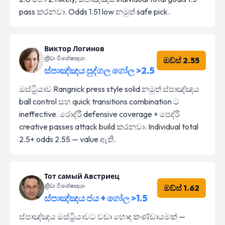
pass කරනවා. Odds 1.51 low නමුත් safe pick.
Виктор Логинов
ක්‍රීඩා විශේෂඥයා
ඔඩ්ස් 2.55
ස්පාඤ්ඤය පුද්ගල ගෝල >2.5
ඔස්ට්‍රියාව Rangnick press style solid නමුත් ස්පාඤ්ඤය
ball control සහ quick transitions combination ට
ineffective. රොද්රී defensive coverage + පෙද්රී
creative passes attack build කරනවා. Individual total
2.5+ odds 2.55 — value ඇති.
Тот самый Австриец
ක්‍රීඩා විශේෂඥයා
ඔඩ්ස් 1.62
ස්පාඤ්ඤය ජය + ගෝල >1.5
ස්පාඤ්ඤය ඔස්ට්‍රියාවට වඩා හොඳ කණ්ඩායමක් —