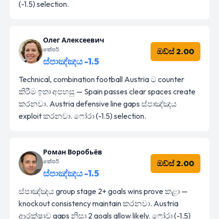
(-1.5) selection.
Олег Алексеевич
කේපර්
ඔඩ්ස් 2.00
ස්පාඤ්ඤය -1.5
Technical, combination football Austria ට counter
කිරීම ඉතා අපහසු — Spain passes clear spaces create
කරනවා. Austria defensive line gaps ස්පාඤ්ඤය
exploit කරනවා. ෆෝරා (-1.5) selection.
Роман Воробьёв
කේපර්
ඔඩ්ස් 2.00
ස්පාඤ්ඤය -1.5
ස්පාඤ්ඤය group stage 2+ goals wins prove කළා —
knockout consistency maintain කරනවා. Austria
ආරක්ෂාව gaps නිසා 2 goals allow likely. ෆෝරා (-1.5)