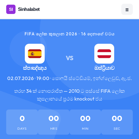
☰
FIFA ලෝක කුසලාන 2026 · 16 දෙනාගේ වටය
VS
ස්පාඤ්ඤය
ඔස්ට්‍රියාව
02.07.2026 · 19:00 · සොෆයි ස්ටේඩියම්, ඉන්ග්ලෙවුඩ්, ඇ.ජ.
තරඟ 34 ක් නොපරාජිත — 2010 ට පස්සේ FIFA ලෝක
කුසලානයේ ප්‍රථම knockout ජය
0
00
00
00
DAYS
HRS
MIN
SEC