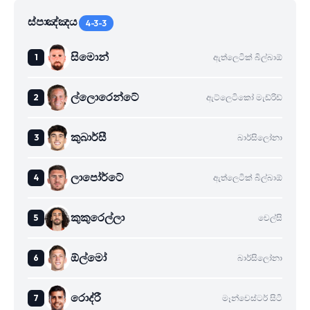
ස්පාඤ්ඤය
4-3-3
සිමොන්
ඇත්ලෙටික් බිල්බාඕ
ල්ලොරෙන්ටේ
ඇට්ලෙටිකෝ මැඩ්රිඩ්
කුබාර්සී
බාර්සිලෝනා
ලාපෝර්ටේ
ඇත්ලෙටික් බිල්බාඕ
කුකුරෙල්ලා
චෙල්සි
ඕල්මෝ
බාර්සිලෝනා
රොද්රී
මෑන්චෙස්ටර් සිටි