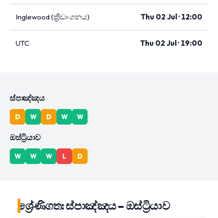
Inglewood (ක්‍රීඩාංගනය)
Thu 02 Jul · 12:00
UTC
Thu 02 Jul · 19:00
ස්පාඤ්ඤය
D
W
D
W
W
ඔස්ට්‍රියාව
W
W
W
L
D
ශ්‍රේණිගත: ස්පාඤ්ඤය – ඔස්ට්‍රියාව