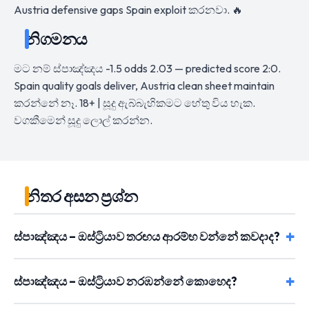
Austria defensive gaps Spain exploit කරනවා. 🔥
නිගමනය
මට නම් ස්පාඤ්ඤය -1.5 odds 2.03 — predicted score 2:0.
Spain quality goals deliver, Austria clean sheet maintain
කරන්නේ නෑ. 18+ | සූදු ඇබ්බැහිකමට හේතු විය හැක.
වගකීමෙන් සූදු ලොල් කරන්න.
නිතර අසන ප්‍රශ්න
ස්පාඤ්ඤය – ඔස්ට්‍රියාව තරඟය ආරම්භ වන්නේ කවදාද?
ස්පාඤ්ඤය – ඔස්ට්‍රියාව නරඹන්නේ කොහෙද?