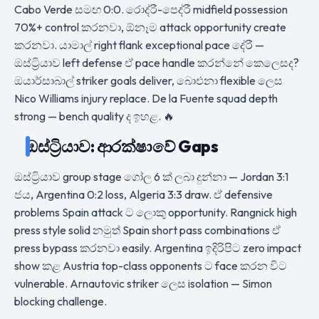
Cabo Verde සමඟ 0:0. රොද්රී-පෙද්රී midfield possession
70%+ control කරනවා, ඕනෑම attack opportunity create
කරනවා. යාමාල් right flank exceptional pace දේරී —
ඔස්ට්‍රියාව left defense ඒ pace handle කරන්නේ කෙලෙසද?
ඔයාර්සාබාල් striker goals deliver, බාෙඑනා flexible ලෙස
Nico Williams injury replace. De la Fuente squad depth
strong — bench quality ද ඉහළ. 🔥
ඔස්ට්‍රියාව: ආරක්ෂාවේ Gaps
ඔස්ට්‍රියාව group stage ගෝල 6 ක් ලබා දුන්නා — Jordan 3:1
ජය, Argentina 0:2 loss, Algeria 3:3 draw. ඒ defensive
problems Spain attack ට ලොකු opportunity. Rangnick high
press style solid නමුත් Spain short pass combinations ඒ
press bypass කරනවා easily. Argentina ඉදිරිපිට zero impact
show කළ Austria top-class opponents ට face කරන විට
vulnerable. Arnautovic striker ලෙස isolation — Simon
blocking challenge.