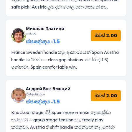
safe pick, Austria ශ්‍රම දමා ගෝල ගසා ගන්නේ නෑ.
Мишель Платини
කේපර්
ඔඩ්ස් 2.00
ස්පාඤ්ඤය -1.5
France Sweden handle කළ ආකාරයෙන් Spain Austria
handle කරනවා — class gap obvious. ෆෝරා (-1.5)
ගන්නවා, Spain comfortable win.
Андрей Вне-Эмоций
විශ්ලේෂකයා
ඔඩ්ස් 2.00
ස්පාඤ්ඤය -1.5
Knockout stage හිදී Spain more intense ලෙස ක්‍රීඩා
කරනවා — group stage tension නෑ, freely play
කරනවා. Austria ඒ shift handle කරන්නේ නෑ. ෆෝරා