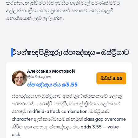
කරන්න, නැතිවීමට ඔබ ඉවසිය හැකි මුදල් පමණක් ඔට්ටු
අල්ලන්න. ක්‍රීඩා ඔට්ටු ප්‍රභවයක් නොවේ. ඔට්ටු ගැලවී
නොගියොත් උදව් ඉල්ලන්න.
විශේෂඥ පිළිතුරු: ස්පාඤ්ඤය – ඔස්ට්‍රියාව
Александр Мостовой
ක්‍රීඩා විශ්ලේෂක
ඔඩ්ස් 3.55
ස්පාඤ්ඤය ජය @3.55
ස්පාඤ්ඤය හා ඔස්ට්‍රියාව අතර ගුණාත්මකතාවේ ලොකු
පරතරයක් — රොද්රී, පෙද්රී, යාමාල් ත්‍රිත්වය ලෝකයේ
හොඳම midfield-attack combination. ඔස්ට්‍රියාව
character ඇති කණ්ඩායමක් නමුත් class gap overcome
කිරීම ඉතා අපහසු. ස්පාඤ්ඤය ජය odds 3.55 — value
pick.