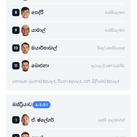
පෙද්රී
බාර්සිලෝනා
යාමාල්
බාර්සිලෝනා
ඔයාර්සාබාල්
රියල් සොසියෙදාද්
බාෙඑනා
ඇට්ලෙටිකෝ මැඩ්රිඩ්
නොමැත: මූනොස් (තුවාල), පිනො (තුවාල), එන්. විලියම්ස් (තුවාල)
ඔස්ට්‍රියාව
4-2-3-1
ඒ. ෂ්ලේගර්
ආර්බී සාල්ස්බර්ග්