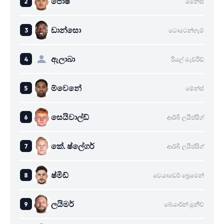
පොෂ්
මේන්ස්
ඩාන්සො
ටොටෙන්හෑම්
ඇලාබා
රියල් මැඩ්රිඩ්
ම්වෙනේ
මේන්ස්
සෙයිවාල්ඩ්
ආර්බී ලයිප්සිග්
කේ. ෂ්ලේගර්
ආර්බී ලයිප්සිග්
ෂ්මිඩ්
වෙයාඩෙර් බ්‍රෙමෙන්
ලයිමර්
බේයාර්න් මූනිච්