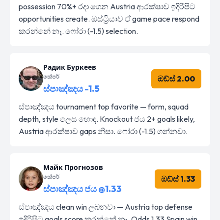
possession 70%+ රදා ගෙන Austria ආරක්ෂාව ඉදිරිපිට
opportunities create. ඔස්ට්‍රියාව ඒ game pace respond
කරන්නේ නෑ. ෆෝරා (-1.5) selection.
Радик Буркеев
කේපර්
ඔඩ්ස් 2.00
ස්පාඤ්ඤය -1.5
ස්පාඤ්ඤය tournament top favorite — form, squad
depth, style ලෙස හොඳ. Knockout ජය 2+ goals likely,
Austria ආරක්ෂාව gaps නිසා. ෆෝරා (-1.5) ගන්නවා.
Майк Прогнозов
කේපර්
ඔඩ්ස් 1.33
ස්පාඤ්ඤය ජය @1.33
ස්පාඤ්ඤය clean win ලබනවා — Austria top defense
ඉදිරිපිට goals score කරන්නේ නෑ. Odds 1.33 Spain win