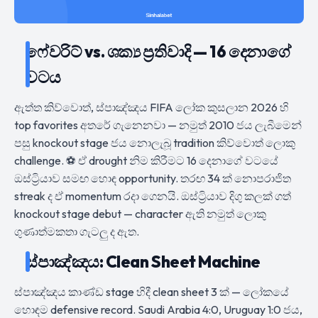
ෆේවරිට් vs. ශක්‍ය ප්‍රතිවාදි — 16 දෙනාගේ
වටය
ඇත්ත කිව්වොත්, ස්පාඤ්ඤය FIFA ලෝක කුසලාන 2026 හි
top favorites අතරේ ගැනෙනවා — නමුත් 2010 ජය ලැබීමෙන්
පසු knockout stage ජය නොලැබූ tradition කිව්වොත් ලොකු
challenge. ⚽ ඒ drought නිම කිරීමට 16 දෙනාගේ වටයේ
ඔස්ට්‍රියාව සමඟ හොඳ opportunity. තරඟ 34 ක් නොපරාජිත
streak ද ඒ momentum රදා ගෙනයි. ඔස්ට්‍රියාව දිගු කලක් ගත්
knockout stage debut — character ඇති නමුත් ලොකු
ගුණාත්මකතා ගැටලු ද ඇත.
ස්පාඤ්ඤය: Clean Sheet Machine
ස්පාඤ්ඤය කාණ්ඩ stage හිදී clean sheet 3 ක් — ලෝකයේ
හොඳම defensive record. Saudi Arabia 4:0, Uruguay 1:0 ජය,