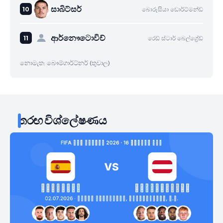
සාබිට්සර්
බොරූසියා ඩොර්ට්මන්ඩ්
ආර්නෞටොවිච්
රෙඩ් ස්ටාර් බෙල්ග්‍රේඩ්
නොමැත: බෞම්ගාර්ට්නර් (තුවාල)
තරඟ විශ්ලේෂණය