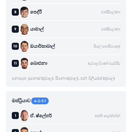
පෙද්රී
බාර්සිලෝනා
යාමාල්
බාර්සිලෝනා
ඔයාර්සාබාල්
රියල් සොසියෙදාද්
බාෙඑනා
ඇට්ලෙටිකෝ මැඩ්රිඩ්
නොමැත: මූනොස් (තුවාල), පිනො (තුවාල), එන්. විලියම්ස් (තුවාල)
ඔස්ට්‍රියාව
4-2-3-1
ඒ. ෂ්ලේගර්
ආර්බී සාල්ස්බර්ග්