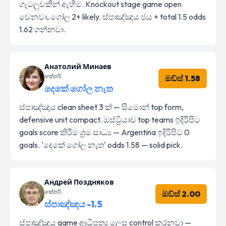
ගැටලුවකින් ඇහීම. Knockout stage game open
වෙනවා, ගෝල 2+ likely. ස්පාඤ්ඤය ජය + total 1.5 odds
1.62 ගන්නවා.
Анатолий Минаев
කේපර්
ඔඩ්ස් 1.58
දෙකේ ගෝල නැත
ස්පාඤ්ඤය clean sheet 3 ක් — සිමොන් top form,
defensive unit compact. ඔස්ට්‍රියාව top teams ඉදිරිපිට
goals score කිරීම ශ්‍රම සාධ්‍ය — Argentina ඉදිරිපිට 0
goals. 'දෙකේ ගෝල නැත' odds 1.58 — solid pick.
Андрей Поздняков
කේපර්
ඔඩ්ස් 2.00
ස්පාඤ්ඤය -1.5
ස්පාඤ්ඤය game ආධිපත්‍ය ලෙස control කරනවා —