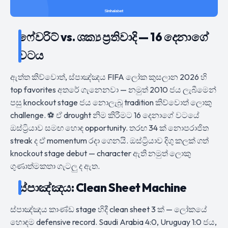
ෆේවරිට් vs. ශක්‍ය ප්‍රතිවාදි — 16 දෙනාගේ
වටය
ඇත්ත කිව්වොත්, ස්පාඤ්ඤය FIFA ලෝක කුසලාන 2026 හි
top favorites අතරේ ගැනෙනවා — නමුත් 2010 ජය ලැබීමෙන්
පසු knockout stage ජය නොලැබූ tradition කිව්වොත් ලොකු
challenge. ⚽ ඒ drought නිම කිරීමට 16 දෙනාගේ වටයේ
ඔස්ට්‍රියාව සමඟ හොඳ opportunity. තරඟ 34 ක් නොපරාජිත
streak ද ඒ momentum රදා ගෙනයි. ඔස්ට්‍රියාව දිගු කලක් ගත්
knockout stage debut — character ඇති නමුත් ලොකු
ගුණාත්මකතා ගැටලු ද ඇත.
ස්පාඤ්ඤය: Clean Sheet Machine
ස්පාඤ්ඤය කාණ්ඩ stage හිදී clean sheet 3 ක් — ලෝකයේ
හොඳම defensive record. Saudi Arabia 4:0, Uruguay 1:0 ජය,