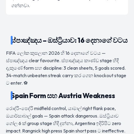
ගන්නවා.
ස්පාඤ්ඤය – ඔස්ට්‍රියාව: 16 දෙනාගේ වටය
FIFA ලෝක කුසලාන 2026 හි 16 දෙනාගේ වටය —
ස්පාඤ්ඤය clear favourite. ස්පාඤ්ඤය කාණ්ඩ stage හිදී
දැකුණේ form සහ discipline: 3 clean sheets, 5 goals scored.
34-match unbeaten streak carry කර ගෙන knockout stage
ට enter. ⚽
Spain Form සහ Austria Weakness
රොද්රී-පෙද්රී midfield control, යාමාල් right flank pace,
ඔයාර්සාබාල් goals — Spain attack dangerous. ඔස්ට්‍රියාව
ගෝල 6 ක් group stage හිදී දුන්නා, Argentina ඉදිරිපිට zero
impact. Rangnick high press Spain short pass ට ineffective.