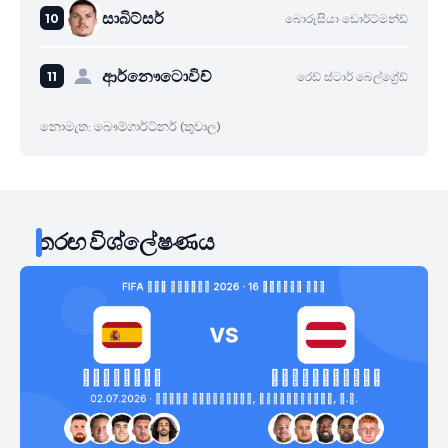
සාබිට්සර්
බොරූසියා ඩොර්ට්මන්ඩ්
ආර්නෞටොවිච්
රෙඩ් ස්ටාර් බෙල්ග්‍රේඩ්
නොමැත: බෞම්ගාර්ට්නර් (තුවාල)
තරඟ විශ්ලේෂණය