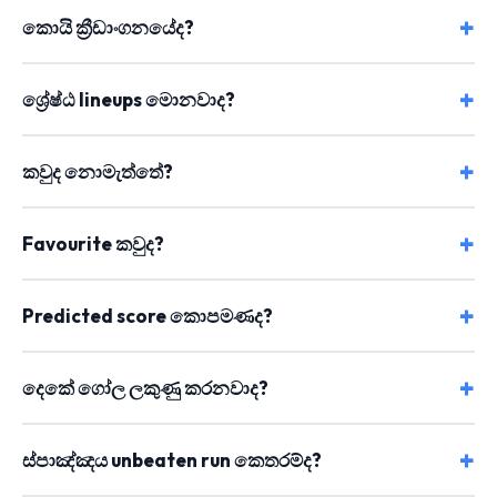
කොයි ක්‍රීඩාංගනයේද?
ශ්‍රේෂ්ඨ lineups මොනවාද?
කවුද නොමැත්තේ?
Favourite කවුද?
Predicted score කොපමණද?
දෙකේ ගෝල ලකුණු කරනවාද?
ස්පාඤ්ඤය unbeaten run කෙතරම්ද?