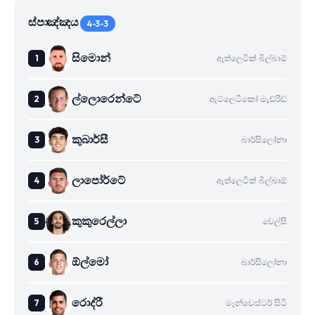
ස්පාඤ්ඤය
4-3-3
සිමොන්
ඇත්ලෙටික් බිල්බාඕ
ල්ලොරෙන්ටේ
ඇට්ලෙටිකෝ මැඩ්රිඩ්
කුබාර්සී
බාර්සිලෝනා
ලාපෝර්ටේ
ඇත්ලෙටික් බිල්බාඕ
කුකුරෙල්ලා
චෙල්සි
ඕල්මෝ
බාර්සිලෝනා
රොද්රී
මෑන්චෙස්ටර් සිටි