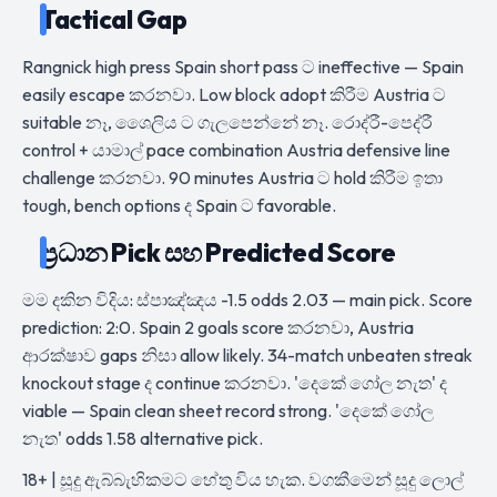
Tactical Gap
Rangnick high press Spain short pass ට ineffective — Spain
easily escape කරනවා. Low block adopt කිරීම Austria ට
suitable නෑ, ශෛලිය ට ගැලපෙන්නේ නෑ. රොද්රී-පෙද්රී
control + යාමාල් pace combination Austria defensive line
challenge කරනවා. 90 minutes Austria ට hold කිරීම ඉතා
tough, bench options ද Spain ට favorable.
ප්‍රධාන Pick සහ Predicted Score
මම දකින විදිය: ස්පාඤ්ඤය -1.5 odds 2.03 — main pick. Score
prediction: 2:0. Spain 2 goals score කරනවා, Austria
ආරක්ෂාව gaps නිසා allow likely. 34-match unbeaten streak
knockout stage ද continue කරනවා. 'දෙකේ ගෝල නැත' ද
viable — Spain clean sheet record strong. 'දෙකේ ගෝල
නැත' odds 1.58 alternative pick.
18+ | සූදු ඇබ්බැහිකමට හේතු විය හැක. වගකීමෙන් සූදු ලොල්