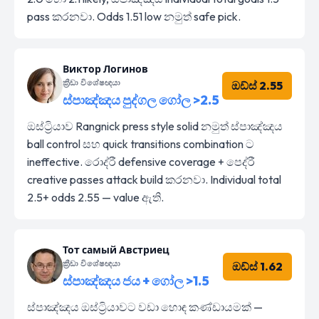
pass කරනවා. Odds 1.51 low නමුත් safe pick.
Виктор Логинов
ක්‍රීඩා විශේෂඥයා
ඔඩ්ස් 2.55
ස්පාඤ්ඤය පුද්ගල ගෝල >2.5
ඔස්ට්‍රියාව Rangnick press style solid නමුත් ස්පාඤ්ඤය
ball control සහ quick transitions combination ට
ineffective. රොද්රී defensive coverage + පෙද්රී
creative passes attack build කරනවා. Individual total
2.5+ odds 2.55 — value ඇති.
Тот самый Австриец
ක්‍රීඩා විශේෂඥයා
ඔඩ්ස් 1.62
ස්පාඤ්ඤය ජය + ගෝල >1.5
ස්පාඤ්ඤය ඔස්ට්‍රියාවට වඩා හොඳ කණ්ඩායමක් —