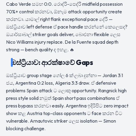
Cabo Verde සමඟ 0:0. රොද්රී-පෙද්රී midfield possession
70%+ control කරනවා, ඕනෑම attack opportunity create
කරනවා. යාමාල් right flank exceptional pace දේරී —
ඔස්ට්‍රියාව left defense ඒ pace handle කරන්නේ කෙලෙසද?
ඔයාර්සාබාල් striker goals deliver, බාෙඑනා flexible ලෙස
Nico Williams injury replace. De la Fuente squad depth
strong — bench quality ද ඉහළ. 🔥
ඔස්ට්‍රියාව: ආරක්ෂාවේ Gaps
ඔස්ට්‍රියාව group stage ගෝල 6 ක් ලබා දුන්නා — Jordan 3:1
ජය, Argentina 0:2 loss, Algeria 3:3 draw. ඒ defensive
problems Spain attack ට ලොකු opportunity. Rangnick high
press style solid නමුත් Spain short pass combinations ඒ
press bypass කරනවා easily. Argentina ඉදිරිපිට zero impact
show කළ Austria top-class opponents ට face කරන විට
vulnerable. Arnautovic striker ලෙස isolation — Simon
blocking challenge.