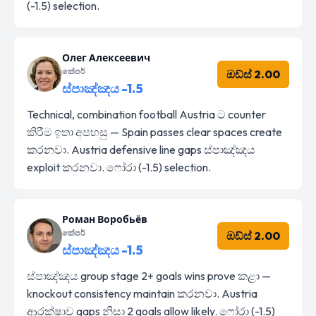
(-1.5) selection.
Олег Алексеевич
කේපර්
ඔඩ්ස් 2.00
ස්පාඤ්ඤය -1.5
Technical, combination football Austria ට counter
කිරීම ඉතා අපහසු — Spain passes clear spaces create
කරනවා. Austria defensive line gaps ස්පාඤ්ඤය
exploit කරනවා. ෆෝරා (-1.5) selection.
Роман Воробьёв
කේපර්
ඔඩ්ස් 2.00
ස්පාඤ්ඤය -1.5
ස්පාඤ්ඤය group stage 2+ goals wins prove කළා —
knockout consistency maintain කරනවා. Austria
ආරක්ෂාව gaps නිසා 2 goals allow likely. ෆෝරා (-1.5)