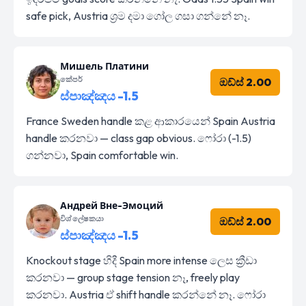
safe pick, Austria ශ්‍රම දමා ගෝල ගසා ගන්නේ නෑ.
Мишель Платини
කේපර්
ඔඩ්ස් 2.00
ස්පාඤ්ඤය -1.5
France Sweden handle කළ ආකාරයෙන් Spain Austria
handle කරනවා — class gap obvious. ෆෝරා (-1.5)
ගන්නවා, Spain comfortable win.
Андрей Вне-Эмоций
විශ්ලේෂකයා
ඔඩ්ස් 2.00
ස්පාඤ්ඤය -1.5
Knockout stage හිදී Spain more intense ලෙස ක්‍රීඩා
කරනවා — group stage tension නෑ, freely play
කරනවා. Austria ඒ shift handle කරන්නේ නෑ. ෆෝරා