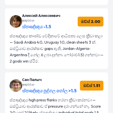
Алексей Алексеевич
කතුවරයා
ඔඩ්ස් 2.00
ස්පාඤ්ඤය -1.5
ස්පාඤ්ඤය කාණ්ඩ වේදිකාවේ ආධිපත්‍ය ලෙස ක්‍රීඩා කළා
— Saudi Arabia 4:0, Uruguay 1:0, clean sheets 3 ක්.
ඔස්ට්‍රියාව ආරක්ෂාව gaps ඇති, Jordan-Algeria-
Argentina දී ගෝල 6 ලබා දුන්නා. ෆෝරා (-1.5) ගන්නවා —
2 goals win ස්ථිර.
Сан Палыч
කතුවරයා
ඔඩ්ස් 1.51
ස්පාඤ්ඤය පුද්ගල ගෝල >1.5
ස්පාඤ්ඤය high press flanks හරහා ක්‍රීඩා කරනවා —
ඔස්ට්‍රියාව ආරක්ෂාව ඒ pressure දරා ගන්නේ නෑ. Score
2:0 හෝ 2:1 likely, ස්පාඤ්ඤය individual total goals 1.5