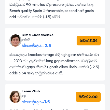
ඔස්ට්‍රියාව 90 minutes ඒ pressure ඉවසා ගන්නේ නෑ.
Bench quality Spain ට favorable, second half goals
add වෙනවා. ෆෝරා (-1.5) ස්ථිර.
Dima Chebanenko
කේපර්
ඔඩ්ස් 3.34
ස්පාඤ්ඤය -2.5
ස්පාඤ්ඤය knockout stage හිදී high gear shift කරනවා
— 2010 ජය ලැබීමෙන් long gap motivation. ඔස්ට්‍රියාව
ආරක්ෂාව gaps නිසා 3+ goals allow likely. ෆෝරා (-2.5)
odds 3.34 risky නමුත් value ඇති.
Lenin Zhuk
ප්‍රෝ
ඔඩ්ස් 2.00
ස්පාඤ්ඤය -1.5