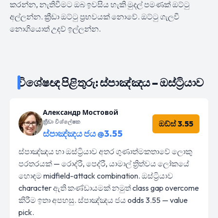
කරන්න, නැතිවීමට ඔබ ඉවසිය හැකි මුදල් පමණක් ඔට්ටු
අල්ලන්න. ක්‍රීඩා ඔට්ටු ප්‍රභවයක් නොවේ. ඔට්ටු ගැලවී
නොගියොත් උදව් ඉල්ලන්න.
විශේෂඥ පිළිතුරු: ස්පාඤ්ඤය – ඔස්ට්‍රියාව
Александр Мостовой
ක්‍රීඩා විශ්ලේෂක
ඔඩ්ස් 3.55
ස්පාඤ්ඤය ජය @3.55
ස්පාඤ්ඤය හා ඔස්ට්‍රියාව අතර ගුණාත්මකතාවේ ලොකු
පරතරයක් — රොද්රී, පෙද්රී, යාමාල් ත්‍රිත්වය ලෝකයේ
හොඳම midfield-attack combination. ඔස්ට්‍රියාව
character ඇති කණ්ඩායමක් නමුත් class gap overcome
කිරීම ඉතා අපහසු. ස්පාඤ්ඤය ජය odds 3.55 — value
pick.