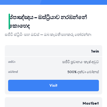
ස්පාඤ්ඤය – ඔස්ට්‍රියාව නරඹන්නේ
කොහෙද
සජීවී ස්ට්‍රීමිං සහ ඔඩ්ස් — ඔබ කැමති සහකරු තෝරන්න:
1win
සජීවී ප්‍රවාහය · කැෂ් අවුට්
500% දක්වා බෝනස්
Visit
Mostbet