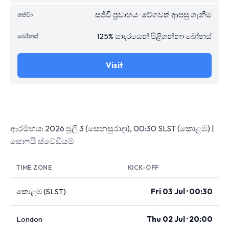
සජීවී ප්‍රවාහය · වේගවත් ආපසු ගැනීම
125% සාදරයෙන් පිළිගන්නා බෝනස්
Visit
ආරම්භය: 2026 ජූලි 3 (සෙනසුරාදා), 00:30 SLST (කොළඹ) |
සොෆයි ස්ටේඩියම්
TIME ZONE
KICK-OFF
කොළඹ (SLST)
Fri 03 Jul · 00:30
London
Thu 02 Jul · 20:00