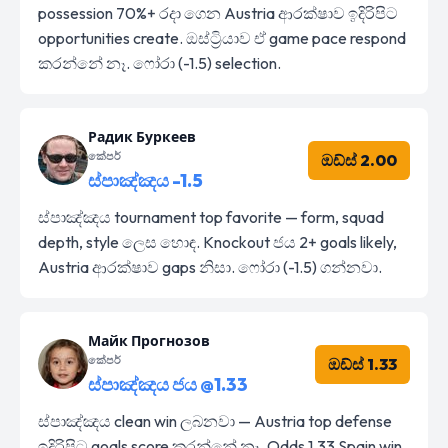
possession 70%+ රදා ගෙන Austria ආරක්ෂාව ඉදිරිපිට
opportunities create. ඔස්ට්‍රියාව ඒ game pace respond
කරන්නේ නෑ. ෆෝරා (-1.5) selection.
Радик Буркеев
කේපර්
ඔඩ්ස් 2.00
ස්පාඤ්ඤය -1.5
ස්පාඤ්ඤය tournament top favorite — form, squad
depth, style ලෙස හොඳ. Knockout ජය 2+ goals likely,
Austria ආරක්ෂාව gaps නිසා. ෆෝරා (-1.5) ගන්නවා.
Майк Прогнозов
කේපර්
ඔඩ්ස් 1.33
ස්පාඤ්ඤය ජය @1.33
ස්පාඤ්ඤය clean win ලබනවා — Austria top defense
ඉදිරිපිට goals score කරන්නේ නෑ. Odds 1.33 Spain win