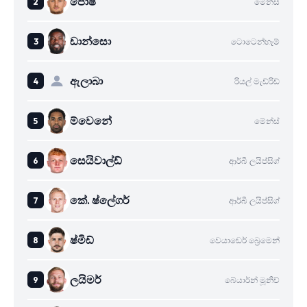
පොෂ්
මේන්ස්
ඩාන්සො
ටොටෙන්හෑම්
ඇලාබා
රියල් මැඩ්රිඩ්
ම්වෙනේ
මේන්ස්
සෙයිවාල්ඩ්
ආර්බී ලයිප්සිග්
කේ. ෂ්ලේගර්
ආර්බී ලයිප්සිග්
ෂ්මිඩ්
වෙයාඩෙර් බ්‍රෙමෙන්
ලයිමර්
බේයාර්න් මූනිච්