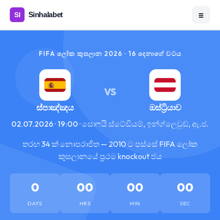
☰
FIFA ලෝක කුසලාන 2026 · 16 දෙනාගේ වටය
VS
ස්පාඤ්ඤය
ඔස්ට්‍රියාව
02.07.2026 · 19:00 · සොෆයි ස්ටේඩියම්, ඉන්ග්ලෙවුඩ්, ඇ.ජ.
තරඟ 34 ක් නොපරාජිත — 2010 ට පස්සේ FIFA ලෝක
කුසලානයේ ප්‍රථම knockout ජය
0
00
00
00
DAYS
HRS
MIN
SEC