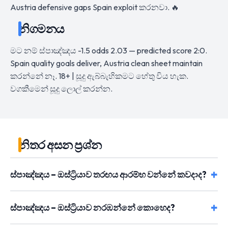
Austria defensive gaps Spain exploit කරනවා. 🔥
නිගමනය
මට නම් ස්පාඤ්ඤය -1.5 odds 2.03 — predicted score 2:0.
Spain quality goals deliver, Austria clean sheet maintain
කරන්නේ නෑ. 18+ | සූදු ඇබ්බැහිකමට හේතු විය හැක.
වගකීමෙන් සූදු ලොල් කරන්න.
නිතර අසන ප්‍රශ්න
ස්පාඤ්ඤය – ඔස්ට්‍රියාව තරඟය ආරම්භ වන්නේ කවදාද?
ස්පාඤ්ඤය – ඔස්ට්‍රියාව නරඹන්නේ කොහෙද?