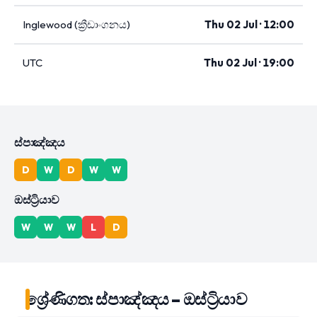
Inglewood (ක්‍රීඩාංගනය)
Thu 02 Jul · 12:00
UTC
Thu 02 Jul · 19:00
ස්පාඤ්ඤය
D
W
D
W
W
ඔස්ට්‍රියාව
W
W
W
L
D
ශ්‍රේණිගත: ස්පාඤ්ඤය – ඔස්ට්‍රියාව