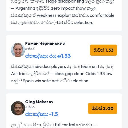
ඔස්ට්‍රියාව කාණ්ඩ stage disappointing ලෙස ක්‍රීඩා කළා
— Argentina ඉදිරිපිට zero impact show කළා.
ස්පාඤ්ඤය ඒ weakness exploit කරනවා, comfortable
ජය ලැබෙනවා. ෆෝරා (-1.5) ස්ථිර selection.
Роман Черненький
කේපර්
ඔඩ්ස් 1.33
ස්පාඤ්ඤය ජය @1.33
ස්පාඤ්ඤය individual players ලෙස ද team unit ලෙස ද
Austria ට ඉදිරියෙන් — class gap clear. Odds 1.33 low
නමුත් Spain win safe bet. ස්ථිර selection.
Oleg Makarov
කේපර්
ඔඩ්ස් 2.00
ස්පාඤ්ඤය -1.5
ලා ෆූරියා රෝහා ක්‍රීඩාව full control කරනවා —