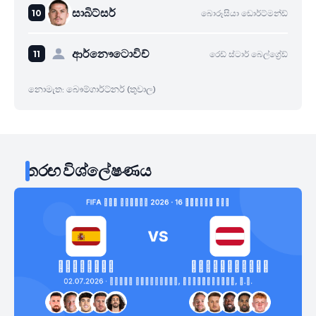
සාබිට්සර්
බොරූසියා ඩොර්ට්මන්ඩ්
ආර්නෞටොවිච්
රෙඩ් ස්ටාර් බෙල්ග්‍රේඩ්
නොමැත: බෞම්ගාර්ට්නර් (තුවාල)
තරඟ විශ්ලේෂණය