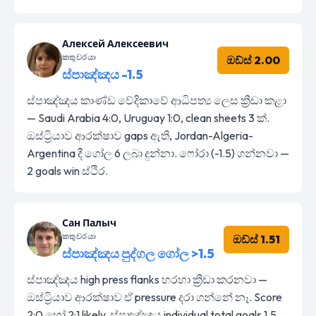
Алексей Алексеевич
කතුවරයා
ඔඩ්ස් 2.00
ස්පාඤ්ඤය -1.5
ස්පාඤ්ඤය කාණ්ඩ වේදිකාවේ ආධිපත්‍ය ලෙස ක්‍රීඩා කළා
— Saudi Arabia 4:0, Uruguay 1:0, clean sheets 3 ක්.
ඔස්ට්‍රියාව ආරක්ෂාව gaps ඇති, Jordan-Algeria-
Argentina දී ගෝල 6 ලබා දුන්නා. ෆෝරා (-1.5) ගන්නවා —
2 goals win ස්ථිර.
Сан Палыч
කතුවරයා
ඔඩ්ස් 1.51
ස්පාඤ්ඤය පුද්ගල ගෝල >1.5
ස්පාඤ්ඤය high press flanks හරහා ක්‍රීඩා කරනවා —
ඔස්ට්‍රියාව ආරක්ෂාව ඒ pressure දරා ගන්නේ නෑ. Score
2:0 හෝ 2:1 likely, ස්පාඤ්ඤය individual total goals 1.5