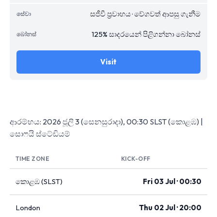
සජීවී ප්‍රවාහය · වේගවත් ආපසු ගැනීම
125% සාදරයෙන් පිළිගන්නා බෝනස්
Visit
ආරම්භය: 2026 ජූලි 3 (සෙනසුරාදා), 00:30 SLST (කොළඹ) |
සොෆයි ස්ටේඩියම්
TIME ZONE
KICK-OFF
කොළඹ (SLST)
Fri 03 Jul · 00:30
London
Thu 02 Jul · 20:00