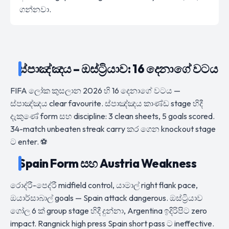
ගන්නවා.
ස්පාඤ්ඤය – ඔස්ට්‍රියාව: 16 දෙනාගේ වටය
FIFA ලෝක කුසලාන 2026 හි 16 දෙනාගේ වටය —
ස්පාඤ්ඤය clear favourite. ස්පාඤ්ඤය කාණ්ඩ stage හිදී
දැකුණේ form සහ discipline: 3 clean sheets, 5 goals scored.
34-match unbeaten streak carry කර ගෙන knockout stage
ට enter. ⚽
Spain Form සහ Austria Weakness
රොද්රී-පෙද්රී midfield control, යාමාල් right flank pace,
ඔයාර්සාබාල් goals — Spain attack dangerous. ඔස්ට්‍රියාව
ගෝල 6 ක් group stage හිදී දුන්නා, Argentina ඉදිරිපිට zero
impact. Rangnick high press Spain short pass ට ineffective.