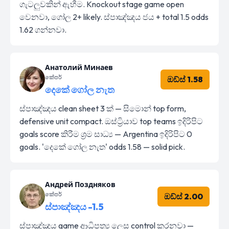
ගැටලුවකින් ඇහීම. Knockout stage game open
වෙනවා, ගෝල 2+ likely. ස්පාඤ්ඤය ජය + total 1.5 odds
1.62 ගන්නවා.
Анатолий Минаев
කේපර්
ඔඩ්ස් 1.58
දෙකේ ගෝල නැත
ස්පාඤ්ඤය clean sheet 3 ක් — සිමොන් top form,
defensive unit compact. ඔස්ට්‍රියාව top teams ඉදිරිපිට
goals score කිරීම ශ්‍රම සාධ්‍ය — Argentina ඉදිරිපිට 0
goals. 'දෙකේ ගෝල නැත' odds 1.58 — solid pick.
Андрей Поздняков
කේපර්
ඔඩ්ස් 2.00
ස්පාඤ්ඤය -1.5
ස්පාඤ්ඤය game ආධිපත්‍ය ලෙස control කරනවා —