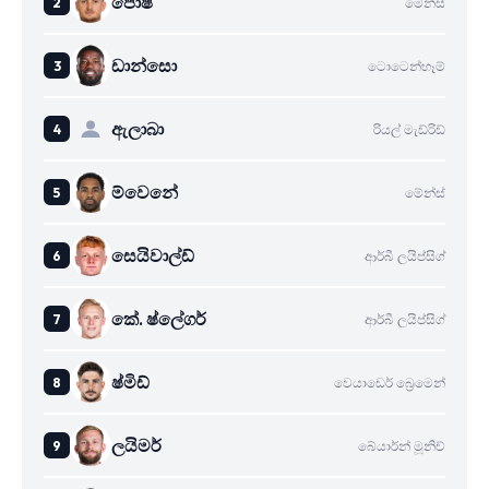
පොෂ්
මේන්ස්
ඩාන්සො
ටොටෙන්හෑම්
ඇලාබා
රියල් මැඩ්රිඩ්
ම්වෙනේ
මේන්ස්
සෙයිවාල්ඩ්
ආර්බී ලයිප්සිග්
කේ. ෂ්ලේගර්
ආර්බී ලයිප්සිග්
ෂ්මිඩ්
වෙයාඩෙර් බ්‍රෙමෙන්
ලයිමර්
බේයාර්න් මූනිච්