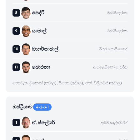
පෙද්රී
බාර්සිලෝනා
යාමාල්
බාර්සිලෝනා
ඔයාර්සාබාල්
රියල් සොසියෙදාද්
බාෙඑනා
ඇට්ලෙටිකෝ මැඩ්රිඩ්
නොමැත: මූනොස් (තුවාල), පිනො (තුවාල), එන්. විලියම්ස් (තුවාල)
ඔස්ට්‍රියාව
4-2-3-1
ඒ. ෂ්ලේගර්
ආර්බී සාල්ස්බර්ග්