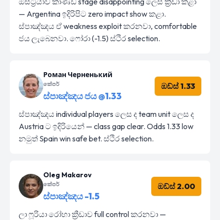
ඔස්ට්‍රියාව කාණ්ඩ stage disappointing ලෙස ක්‍රීඩා කළා
— Argentina ඉදිරිපිට zero impact show කළා.
ස්පාඤ්ඤය ඒ weakness exploit කරනවා, comfortable
ජය ලැබෙනවා. ෆෝරා (-1.5) ස්ථිර selection.
Роман Черненький
කේපර්
ඔඩ්ස් 1.33
ස්පාඤ්ඤය ජය @1.33
ස්පාඤ්ඤය individual players ලෙස ද team unit ලෙස ද
Austria ට ඉදිරියෙන් — class gap clear. Odds 1.33 low
නමුත් Spain win safe bet. ස්ථිර selection.
Oleg Makarov
කේපර්
ඔඩ්ස් 2.00
ස්පාඤ්ඤය -1.5
ලා ෆූරියා රෝහා ක්‍රීඩාව full control කරනවා —