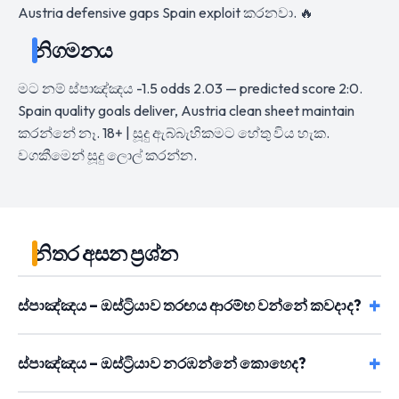
Austria defensive gaps Spain exploit කරනවා. 🔥
නිගමනය
මට නම් ස්පාඤ්ඤය -1.5 odds 2.03 — predicted score 2:0.
Spain quality goals deliver, Austria clean sheet maintain
කරන්නේ නෑ. 18+ | සූදු ඇබ්බැහිකමට හේතු විය හැක.
වගකීමෙන් සූදු ලොල් කරන්න.
නිතර අසන ප්‍රශ්න
ස්පාඤ්ඤය – ඔස්ට්‍රියාව තරඟය ආරම්භ වන්නේ කවදාද?
ස්පාඤ්ඤය – ඔස්ට්‍රියාව නරඹන්නේ කොහෙද?