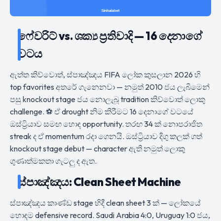
ෆේවරිට් vs. ශක්‍ය ප්‍රතිවාදි — 16 දෙනාගේ
වටය
ඇත්ත කිව්වොත්, ස්පාඤ්ඤය FIFA ලෝක කුසලාන 2026 හි
top favorites අතරේ ගැනෙනවා — නමුත් 2010 ජය ලැබීමෙන්
පසු knockout stage ජය නොලැබූ tradition කිව්වොත් ලොකු
challenge. ⚽ ඒ drought නිම කිරීමට 16 දෙනාගේ වටයේ
ඔස්ට්‍රියාව සමඟ හොඳ opportunity. තරඟ 34 ක් නොපරාජිත
streak ද ඒ momentum රදා ගෙනයි. ඔස්ට්‍රියාව දිගු කලක් ගත්
knockout stage debut — character ඇති නමුත් ලොකු
ගුණාත්මකතා ගැටලු ද ඇත.
ස්පාඤ්ඤය: Clean Sheet Machine
ස්පාඤ්ඤය කාණ්ඩ stage හිදී clean sheet 3 ක් — ලෝකයේ
හොඳම defensive record. Saudi Arabia 4:0, Uruguay 1:0 ජය,