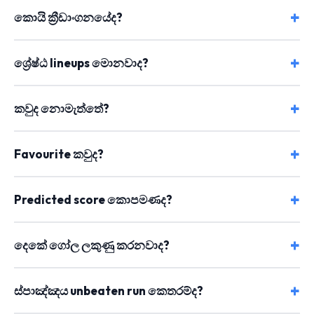
කොයි ක්‍රීඩාංගනයේද?
ශ්‍රේෂ්ඨ lineups මොනවාද?
කවුද නොමැත්තේ?
Favourite කවුද?
Predicted score කොපමණද?
දෙකේ ගෝල ලකුණු කරනවාද?
ස්පාඤ්ඤය unbeaten run කෙතරම්ද?