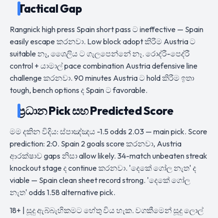
Tactical Gap
Rangnick high press Spain short pass ට ineffective — Spain
easily escape කරනවා. Low block adopt කිරීම Austria ට
suitable නෑ, ශෛලිය ට ගැලපෙන්නේ නෑ. රොද්රී-පෙද්රී
control + යාමාල් pace combination Austria defensive line
challenge කරනවා. 90 minutes Austria ට hold කිරීම ඉතා
tough, bench options ද Spain ට favorable.
ප්‍රධාන Pick සහ Predicted Score
මම දකින විදිය: ස්පාඤ්ඤය -1.5 odds 2.03 — main pick. Score
prediction: 2:0. Spain 2 goals score කරනවා, Austria
ආරක්ෂාව gaps නිසා allow likely. 34-match unbeaten streak
knockout stage ද continue කරනවා. 'දෙකේ ගෝල නැත' ද
viable — Spain clean sheet record strong. 'දෙකේ ගෝල
නැත' odds 1.58 alternative pick.
18+ | සූදු ඇබ්බැහිකමට හේතු විය හැක. වගකීමෙන් සූදු ලොල්