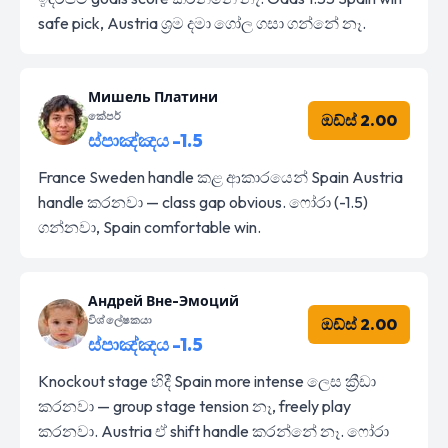
safe pick, Austria ශ්‍රම දමා ගෝල ගසා ගන්නේ නෑ.
Мишель Платини
කේපර්
ඔඩ්ස් 2.00
ස්පාඤ්ඤය -1.5
France Sweden handle කළ ආකාරයෙන් Spain Austria
handle කරනවා — class gap obvious. ෆෝරා (-1.5)
ගන්නවා, Spain comfortable win.
Андрей Вне-Эмоций
විශ්ලේෂකයා
ඔඩ්ස් 2.00
ස්පාඤ්ඤය -1.5
Knockout stage හිදී Spain more intense ලෙස ක්‍රීඩා
කරනවා — group stage tension නෑ, freely play
කරනවා. Austria ඒ shift handle කරන්නේ නෑ. ෆෝරා