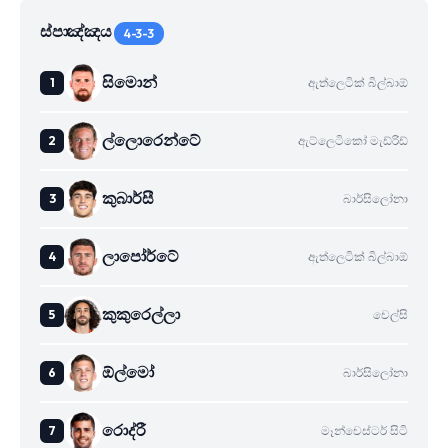
ස්පාඤ්ඤය
4-3-3
සිමොන්
ඇත්ලෙටික් බිල්බාඕ
ල්ලොරෙන්ටේ
ඇට්ලෙටිකෝ මැඩ්රිඩ්
කුබාර්සී
බාර්සිලෝනා
ලාපෝර්ටේ
ඇත්ලෙටික් බිල්බාඕ
කුකුරෙල්ලා
චෙල්සි
ඕල්මෝ
බාර්සිලෝනා
රොද්රී
මෑන්චෙස්ටර් සිටි