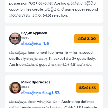
possession 70%+ රදා ගෙන Austria ආරක්ෂාව ඉදිරිපිට
opportunities create. ඔස්ට්‍රියාව ඒ game pace respond
කරන්නේ නෑ. ෆෝරා (-1.5) selection.
Радик Буркеев
කේපර්
ඔඩ්ස් 2.00
ස්පාඤ්ඤය -1.5
ස්පාඤ්ඤය tournament top favorite — form, squad
depth, style ලෙස හොඳ. Knockout ජය 2+ goals likely,
Austria ආරක්ෂාව gaps නිසා. ෆෝරා (-1.5) ගන්නවා.
Майк Прогнозов
කේපර්
ඔඩ්ස් 1.33
ස්පාඤ්ඤය ජය @1.33
ස්පාඤ්ඤය clean win ලබනවා — Austria top defense
ඉදිරිපිට goals score කරන්නේ නෑ. Odds 1.33 Spain win