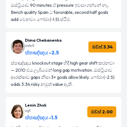
ඔස්ට්‍රියාව 90 minutes ඒ pressure ඉවසා ගන්නේ නෑ.
Bench quality Spain ට favorable, second half goals
add වෙනවා. ෆෝරා (-1.5) ස්ථිර.
Dima Chebanenko
කේපර්
ඔඩ්ස් 3.34
ස්පාඤ්ඤය -2.5
ස්පාඤ්ඤය knockout stage හිදී high gear shift කරනවා
— 2010 ජය ලැබීමෙන් long gap motivation. ඔස්ට්‍රියාව
ආරක්ෂාව gaps නිසා 3+ goals allow likely. ෆෝරා (-2.5)
odds 3.34 risky නමුත් value ඇති.
Lenin Zhuk
ප්‍රෝ
ඔඩ්ස් 2.00
ස්පාඤ්ඤය -1.5