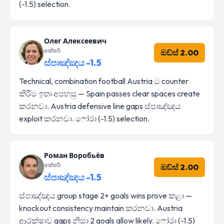
(-1.5) selection.
Олег Алексеевич
කේපර්
ඔඩ්ස් 2.00
ස්පාඤ්ඤය -1.5
Technical, combination football Austria ට counter
කිරීම ඉතා අපහසු — Spain passes clear spaces create
කරනවා. Austria defensive line gaps ස්පාඤ්ඤය
exploit කරනවා. ෆෝරා (-1.5) selection.
Роман Воробьёв
කේපර්
ඔඩ්ස් 2.00
ස්පාඤ්ඤය -1.5
ස්පාඤ්ඤය group stage 2+ goals wins prove කළා —
knockout consistency maintain කරනවා. Austria
ආරක්ෂාව gaps නිසා 2 goals allow likely. ෆෝරා (-1.5)