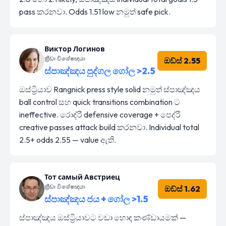
pass කරනවා. Odds 1.51 low නමුත් safe pick.
Виктор Логинов
ක්‍රීඩා විශේෂඥයා
ඔඩ්ස් 2.55
ස්පාඤ්ඤය පුද්ගල ගෝල >2.5
ඔස්ට්‍රියාව Rangnick press style solid නමුත් ස්පාඤ්ඤය
ball control සහ quick transitions combination ට
ineffective. රොද්රී defensive coverage + පෙද්රී
creative passes attack build කරනවා. Individual total
2.5+ odds 2.55 — value ඇති.
Тот самый Австриец
ක්‍රීඩා විශේෂඥයා
ඔඩ්ස් 1.62
ස්පාඤ්ඤය ජය + ගෝල >1.5
ස්පාඤ්ඤය ඔස්ට්‍රියාවට වඩා හොඳ කණ්ඩායමක් —