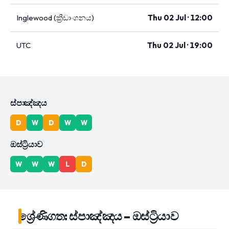
Inglewood (ක්‍රීඩාංගනය)
Thu 02 Jul · 12:00
UTC
Thu 02 Jul · 19:00
ස්පාඤ්ඤය
D
W
D
W
W
ඔස්ට්‍රියාව
W
W
W
L
D
ශ්‍රේණිගත: ස්පාඤ්ඤය – ඔස්ට්‍රියාව