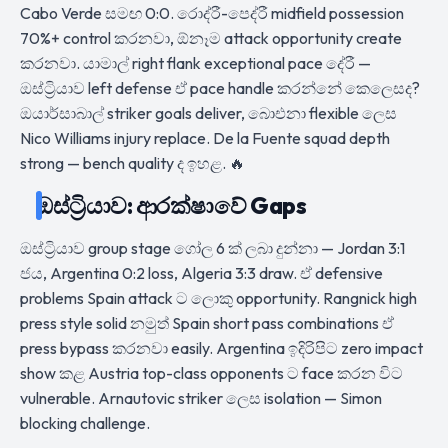
Cabo Verde සමඟ 0:0. රොද්රී-පෙද්රී midfield possession
70%+ control කරනවා, ඕනෑම attack opportunity create
කරනවා. යාමාල් right flank exceptional pace දේරී —
ඔස්ට්‍රියාව left defense ඒ pace handle කරන්නේ කෙලෙසද?
ඔයාර්සාබාල් striker goals deliver, බාෙඑනා flexible ලෙස
Nico Williams injury replace. De la Fuente squad depth
strong — bench quality ද ඉහළ. 🔥
ඔස්ට්‍රියාව: ආරක්ෂාවේ Gaps
ඔස්ට්‍රියාව group stage ගෝල 6 ක් ලබා දුන්නා — Jordan 3:1
ජය, Argentina 0:2 loss, Algeria 3:3 draw. ඒ defensive
problems Spain attack ට ලොකු opportunity. Rangnick high
press style solid නමුත් Spain short pass combinations ඒ
press bypass කරනවා easily. Argentina ඉදිරිපිට zero impact
show කළ Austria top-class opponents ට face කරන විට
vulnerable. Arnautovic striker ලෙස isolation — Simon
blocking challenge.