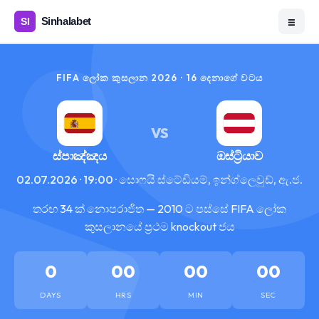
☰
FIFA ලෝක කුසලාන 2026 · 16 දෙනාගේ වටය
VS
ස්පාඤ්ඤය
ඔස්ට්‍රියාව
02.07.2026 · 19:00 · සොෆයි ස්ටේඩියම්, ඉන්ග්ලෙවුඩ්, ඇ.ජ.
තරඟ 34 ක් නොපරාජිත — 2010 ට පස්සේ FIFA ලෝක
කුසලානයේ ප්‍රථම knockout ජය
0
00
00
00
DAYS
HRS
MIN
SEC