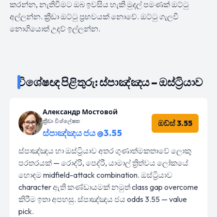
කරන්න, නැතිවීමට ඔබ ඉවසිය හැකි මුදල් පමණක් ඔට්ටු
අල්ලන්න. ක්‍රීඩා ඔට්ටු ප්‍රභවයක් නොවේ. ඔට්ටු ගැලවී
නොගියොත් උදව් ඉල්ලන්න.
විශේෂඥ පිළිතුරු: ස්පාඤ්ඤය – ඔස්ට්‍රියාව
Александр Мостовой
ක්‍රීඩා විශ්ලේෂක
ඔඩ්ස් 3.55
ස්පාඤ්ඤය ජය @3.55
ස්පාඤ්ඤය හා ඔස්ට්‍රියාව අතර ගුණාත්මකතාවේ ලොකු
පරතරයක් — රොද්රී, පෙද්රී, යාමාල් ත්‍රිත්වය ලෝකයේ
හොඳම midfield-attack combination. ඔස්ට්‍රියාව
character ඇති කණ්ඩායමක් නමුත් class gap overcome
කිරීම ඉතා අපහසු. ස්පාඤ්ඤය ජය odds 3.55 — value
pick.