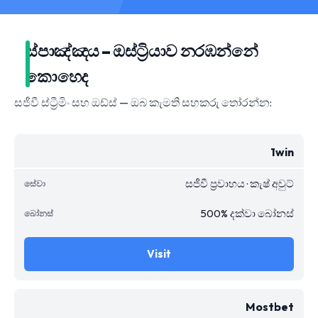
ස්පාඤ්ඤය – ඔස්ට්‍රියාව නරඹන්නේ
කොහෙද
සජීවී ස්ට්‍රීමිං සහ ඔඩ්ස් — ඔබ කැමති සහකරු තෝරන්න:
1win
සජීවී ප්‍රවාහය · කැෂ් අවුට්
500% දක්වා බෝනස්
Visit
Mostbet