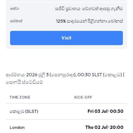
සජීවී ප්‍රවාහය · වේගවත් ආපසු ගැනීම
125% සාදරයෙන් පිළිගන්නා බෝනස්
Visit
ආරම්භය: 2026 ජූලි 3 (සෙනසුරාදා), 00:30 SLST (කොළඹ) |
සොෆයි ස්ටේඩියම්
TIME ZONE
KICK-OFF
කොළඹ (SLST)
Fri 03 Jul · 00:30
London
Thu 02 Jul · 20:00