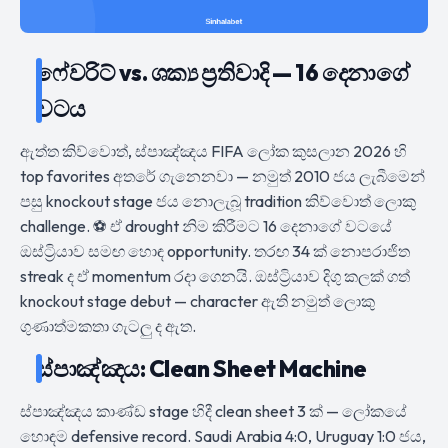
ෆේවරිට් vs. ශක්‍ය ප්‍රතිවාදි — 16 දෙනාගේ
වටය
ඇත්ත කිව්වොත්, ස්පාඤ්ඤය FIFA ලෝක කුසලාන 2026 හි
top favorites අතරේ ගැනෙනවා — නමුත් 2010 ජය ලැබීමෙන්
පසු knockout stage ජය නොලැබූ tradition කිව්වොත් ලොකු
challenge. ⚽ ඒ drought නිම කිරීමට 16 දෙනාගේ වටයේ
ඔස්ට්‍රියාව සමඟ හොඳ opportunity. තරඟ 34 ක් නොපරාජිත
streak ද ඒ momentum රදා ගෙනයි. ඔස්ට්‍රියාව දිගු කලක් ගත්
knockout stage debut — character ඇති නමුත් ලොකු
ගුණාත්මකතා ගැටලු ද ඇත.
ස්පාඤ්ඤය: Clean Sheet Machine
ස්පාඤ්ඤය කාණ්ඩ stage හිදී clean sheet 3 ක් — ලෝකයේ
හොඳම defensive record. Saudi Arabia 4:0, Uruguay 1:0 ජය,