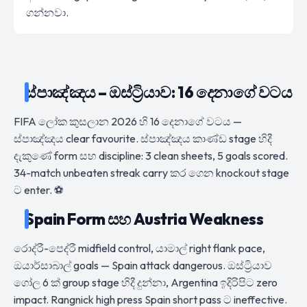
ගන්නවා.
ස්පාඤ්ඤය – ඔස්ට්‍රියාව: 16 දෙනාගේ වටය
FIFA ලෝක කුසලාන 2026 හි 16 දෙනාගේ වටය —
ස්පාඤ්ඤය clear favourite. ස්පාඤ්ඤය කාණ්ඩ stage හිදී
දැකුණේ form සහ discipline: 3 clean sheets, 5 goals scored.
34-match unbeaten streak carry කර ගෙන knockout stage
ට enter. ⚽
Spain Form සහ Austria Weakness
රොද්රී-පෙද්රී midfield control, යාමාල් right flank pace,
ඔයාර්සාබාල් goals — Spain attack dangerous. ඔස්ට්‍රියාව
ගෝල 6 ක් group stage හිදී දුන්නා, Argentina ඉදිරිපිට zero
impact. Rangnick high press Spain short pass ට ineffective.