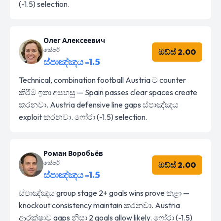
(-1.5) selection.
Олег Алексеевич
කේපර්
ඔඩ්ස් 2.00
ස්පාඤ්ඤය -1.5
Technical, combination football Austria ට counter
කිරීම ඉතා අපහසු — Spain passes clear spaces create
කරනවා. Austria defensive line gaps ස්පාඤ්ඤය
exploit කරනවා. ෆෝරා (-1.5) selection.
Роман Воробьёв
කේපර්
ඔඩ්ස් 2.00
ස්පාඤ්ඤය -1.5
ස්පාඤ්ඤය group stage 2+ goals wins prove කළා —
knockout consistency maintain කරනවා. Austria
ආරක්ෂාව gaps නිසා 2 goals allow likely. ෆෝරා (-1.5)