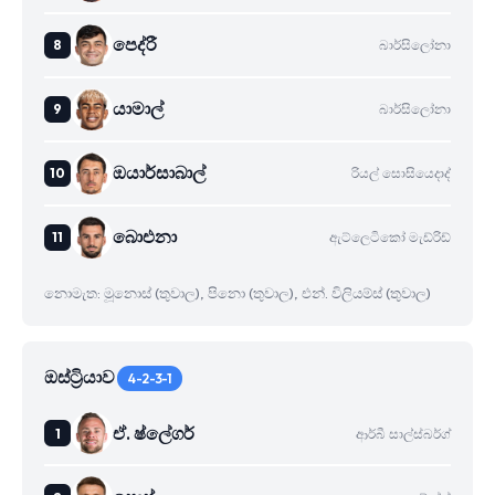
පෙද්රී
බාර්සිලෝනා
යාමාල්
බාර්සිලෝනා
ඔයාර්සාබාල්
රියල් සොසියෙදාද්
බාෙඑනා
ඇට්ලෙටිකෝ මැඩ්රිඩ්
නොමැත: මූනොස් (තුවාල), පිනො (තුවාල), එන්. විලියම්ස් (තුවාල)
ඔස්ට්‍රියාව
4-2-3-1
ඒ. ෂ්ලේගර්
ආර්බී සාල්ස්බර්ග්