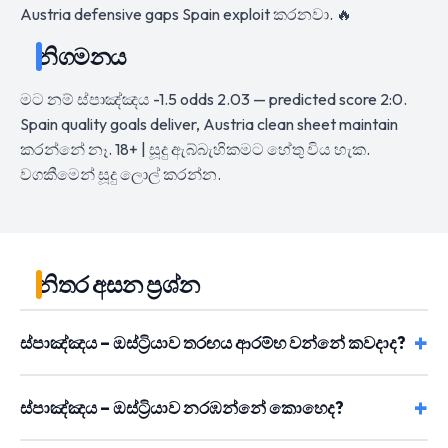
Austria defensive gaps Spain exploit කරනවා. 🔥
නිගමනය
මට නම් ස්පාඤ්ඤය -1.5 odds 2.03 — predicted score 2:0.
Spain quality goals deliver, Austria clean sheet maintain
කරන්නේ නෑ. 18+ | සූදු ඇබ්බැහිකමට හේතු විය හැක.
වගකීමෙන් සූදු ලොල් කරන්න.
නිතර අසන ප්‍රශ්න
ස්පාඤ්ඤය – ඔස්ට්‍රියාව තරඟය ආරම්භ වන්නේ කවදාද?
ස්පාඤ්ඤය – ඔස්ට්‍රියාව නරඹන්නේ කොහෙද?