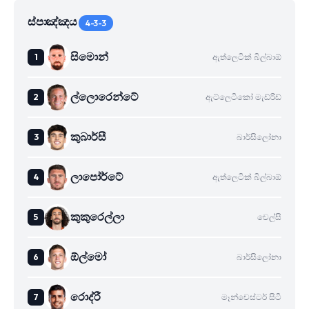
ස්පාඤ්ඤය
4-3-3
සිමොන්
ඇත්ලෙටික් බිල්බාඕ
ල්ලොරෙන්ටේ
ඇට්ලෙටිකෝ මැඩ්රිඩ්
කුබාර්සී
බාර්සිලෝනා
ලාපෝර්ටේ
ඇත්ලෙටික් බිල්බාඕ
කුකුරෙල්ලා
චෙල්සි
ඕල්මෝ
බාර්සිලෝනා
රොද්රී
මෑන්චෙස්ටර් සිටි