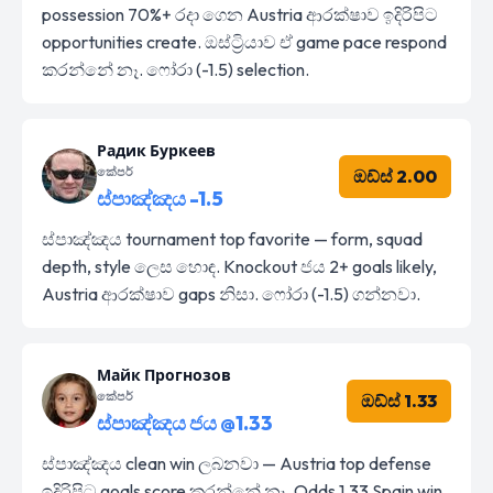
possession 70%+ රදා ගෙන Austria ආරක්ෂාව ඉදිරිපිට
opportunities create. ඔස්ට්‍රියාව ඒ game pace respond
කරන්නේ නෑ. ෆෝරා (-1.5) selection.
Радик Буркеев
කේපර්
ඔඩ්ස් 2.00
ස්පාඤ්ඤය -1.5
ස්පාඤ්ඤය tournament top favorite — form, squad
depth, style ලෙස හොඳ. Knockout ජය 2+ goals likely,
Austria ආරක්ෂාව gaps නිසා. ෆෝරා (-1.5) ගන්නවා.
Майк Прогнозов
කේපර්
ඔඩ්ස් 1.33
ස්පාඤ්ඤය ජය @1.33
ස්පාඤ්ඤය clean win ලබනවා — Austria top defense
ඉදිරිපිට goals score කරන්නේ නෑ. Odds 1.33 Spain win