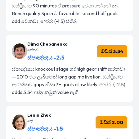
ඔස්ට්‍රියාව 90 minutes ඒ pressure ඉවසා ගන්නේ නෑ.
Bench quality Spain ට favorable, second half goals
add වෙනවා. ෆෝරා (-1.5) ස්ථිර.
Dima Chebanenko
කේපර්
ඔඩ්ස් 3.34
ස්පාඤ්ඤය -2.5
ස්පාඤ්ඤය knockout stage හිදී high gear shift කරනවා
— 2010 ජය ලැබීමෙන් long gap motivation. ඔස්ට්‍රියාව
ආරක්ෂාව gaps නිසා 3+ goals allow likely. ෆෝරා (-2.5)
odds 3.34 risky නමුත් value ඇති.
Lenin Zhuk
ප්‍රෝ
ඔඩ්ස් 2.00
ස්පාඤ්ඤය -1.5