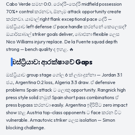
Cabo Verde සමඟ 0:0. රොද්රී-පෙද්රී midfield possession
70%+ control කරනවා, ඕනෑම attack opportunity create
කරනවා. යාමාල් right flank exceptional pace දේරී —
ඔස්ට්‍රියාව left defense ඒ pace handle කරන්නේ කෙලෙසද?
ඔයාර්සාබාල් striker goals deliver, බාෙඑනා flexible ලෙස
Nico Williams injury replace. De la Fuente squad depth
strong — bench quality ද ඉහළ. 🔥
ඔස්ට්‍රියාව: ආරක්ෂාවේ Gaps
ඔස්ට්‍රියාව group stage ගෝල 6 ක් ලබා දුන්නා — Jordan 3:1
ජය, Argentina 0:2 loss, Algeria 3:3 draw. ඒ defensive
problems Spain attack ට ලොකු opportunity. Rangnick high
press style solid නමුත් Spain short pass combinations ඒ
press bypass කරනවා easily. Argentina ඉදිරිපිට zero impact
show කළ Austria top-class opponents ට face කරන විට
vulnerable. Arnautovic striker ලෙස isolation — Simon
blocking challenge.