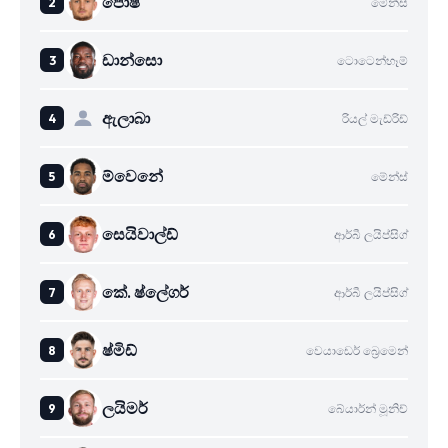
පොෂ්
මේන්ස්
ඩාන්සො
ටොටෙන්හෑම්
ඇලාබා
රියල් මැඩ්රිඩ්
ම්වෙනේ
මේන්ස්
සෙයිවාල්ඩ්
ආර්බී ලයිප්සිග්
කේ. ෂ්ලේගර්
ආර්බී ලයිප්සිග්
ෂ්මිඩ්
වෙයාඩෙර් බ්‍රෙමෙන්
ලයිමර්
බේයාර්න් මූනිච්