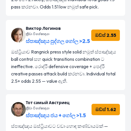
pass කරනවා. Odds 1.51 low නමුත් safe pick.
Виктор Логинов
ක්‍රීඩා විශේෂඥයා
ඔඩ්ස් 2.55
ස්පාඤ්ඤය පුද්ගල ගෝල >2.5
ඔස්ට්‍රියාව Rangnick press style solid නමුත් ස්පාඤ්ඤය
ball control සහ quick transitions combination ට
ineffective. රොද්රී defensive coverage + පෙද්රී
creative passes attack build කරනවා. Individual total
2.5+ odds 2.55 — value ඇති.
Тот самый Австриец
ක්‍රීඩා විශේෂඥයා
ඔඩ්ස් 1.62
ස්පාඤ්ඤය ජය + ගෝල >1.5
ස්පාඤ්ඤය ඔස්ට්‍රියාවට වඩා හොඳ කණ්ඩායමක් —