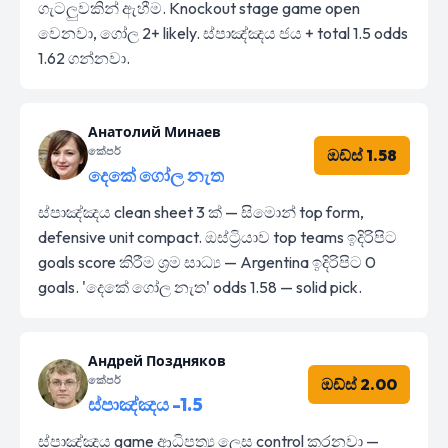
ගැටලුවකින් ඇහීම. Knockout stage game open
වෙනවා, ගෝල 2+ likely. ස්පාඤ්ඤය ජය + total 1.5 odds
1.62 ගන්නවා.
Анатолий Минаев
කේපර්
ඔඩ්ස් 1.58
දෙකේ ගෝල නැත
ස්පාඤ්ඤය clean sheet 3 ක් — සිමොන් top form,
defensive unit compact. ඔස්ට්‍රියාව top teams ඉදිරිපිට
goals score කිරීම ශ්‍රම සාධ්‍ය — Argentina ඉදිරිපිට 0
goals. 'දෙකේ ගෝල නැත' odds 1.58 — solid pick.
Андрей Поздняков
කේපර්
ඔඩ්ස් 2.00
ස්පාඤ්ඤය -1.5
ස්පාඤ්ඤය game ආධිපත්‍ය ලෙස control කරනවා —