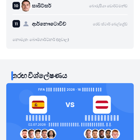
සාබිට්සර්
බොරූසියා ඩොර්ට්මන්ඩ්
ආර්නෞටොවිච්
රෙඩ් ස්ටාර් බෙල්ග්‍රේඩ්
නොමැත: බෞම්ගාර්ට්නර් (තුවාල)
තරඟ විශ්ලේෂණය