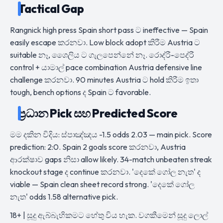
Tactical Gap
Rangnick high press Spain short pass ට ineffective — Spain
easily escape කරනවා. Low block adopt කිරීම Austria ට
suitable නෑ, ශෛලිය ට ගැලපෙන්නේ නෑ. රොද්රී-පෙද්රී
control + යාමාල් pace combination Austria defensive line
challenge කරනවා. 90 minutes Austria ට hold කිරීම ඉතා
tough, bench options ද Spain ට favorable.
ප්‍රධාන Pick සහ Predicted Score
මම දකින විදිය: ස්පාඤ්ඤය -1.5 odds 2.03 — main pick. Score
prediction: 2:0. Spain 2 goals score කරනවා, Austria
ආරක්ෂාව gaps නිසා allow likely. 34-match unbeaten streak
knockout stage ද continue කරනවා. 'දෙකේ ගෝල නැත' ද
viable — Spain clean sheet record strong. 'දෙකේ ගෝල
නැත' odds 1.58 alternative pick.
18+ | සූදු ඇබ්බැහිකමට හේතු විය හැක. වගකීමෙන් සූදු ලොල්