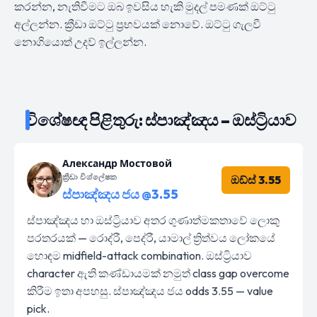
කරන්න, නැතිවීමට ඔබ ඉවසිය හැකි මුදල් පමණක් ඔට්ටු
අල්ලන්න. ක්‍රීඩා ඔට්ටු ප්‍රභවයක් නොවේ. ඔට්ටු ගැලවී
නොගියොත් උදව් ඉල්ලන්න.
විශේෂඥ පිළිතුරු: ස්පාඤ්ඤය – ඔස්ට්‍රියාව
Александр Мостовой
ක්‍රීඩා විශ්ලේෂක
ඔඩ්ස් 3.55
ස්පාඤ්ඤය ජය @3.55
ස්පාඤ්ඤය හා ඔස්ට්‍රියාව අතර ගුණාත්මකතාවේ ලොකු
පරතරයක් — රොද්රී, පෙද්රී, යාමාල් ත්‍රිත්වය ලෝකයේ
හොඳම midfield-attack combination. ඔස්ට්‍රියාව
character ඇති කණ්ඩායමක් නමුත් class gap overcome
කිරීම ඉතා අපහසු. ස්පාඤ්ඤය ජය odds 3.55 — value
pick.