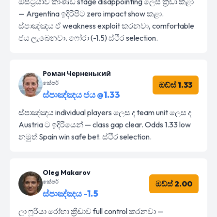
ඔස්ට්‍රියාව කාණ්ඩ stage disappointing ලෙස ක්‍රීඩා කළා
— Argentina ඉදිරිපිට zero impact show කළා.
ස්පාඤ්ඤය ඒ weakness exploit කරනවා, comfortable
ජය ලැබෙනවා. ෆෝරා (-1.5) ස්ථිර selection.
Роман Черненький
කේපර්
ඔඩ්ස් 1.33
ස්පාඤ්ඤය ජය @1.33
ස්පාඤ්ඤය individual players ලෙස ද team unit ලෙස ද
Austria ට ඉදිරියෙන් — class gap clear. Odds 1.33 low
නමුත් Spain win safe bet. ස්ථිර selection.
Oleg Makarov
කේපර්
ඔඩ්ස් 2.00
ස්පාඤ්ඤය -1.5
ලා ෆූරියා රෝහා ක්‍රීඩාව full control කරනවා —