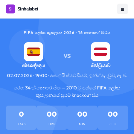
☰
FIFA ලෝක කුසලාන 2026 · 16 දෙනාගේ වටය
VS
ස්පාඤ්ඤය
ඔස්ට්‍රියාව
02.07.2026 · 19:00 · සොෆයි ස්ටේඩියම්, ඉන්ග්ලෙවුඩ්, ඇ.ජ.
තරඟ 34 ක් නොපරාජිත — 2010 ට පස්සේ FIFA ලෝක
කුසලානයේ ප්‍රථම knockout ජය
0
00
00
00
DAYS
HRS
MIN
SEC