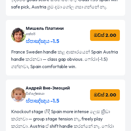
safe pick, Austria ශ්‍රම දමා ගෝල ගසා ගන්නේ නෑ.
Мишель Платини
කේපර්
ඔඩ්ස් 2.00
ස්පාඤ්ඤය -1.5
France Sweden handle කළ ආකාරයෙන් Spain Austria
handle කරනවා — class gap obvious. ෆෝරා (-1.5)
ගන්නවා, Spain comfortable win.
Андрей Вне-Эмоций
විශ්ලේෂකයා
ඔඩ්ස් 2.00
ස්පාඤ්ඤය -1.5
Knockout stage හිදී Spain more intense ලෙස ක්‍රීඩා
කරනවා — group stage tension නෑ, freely play
කරනවා. Austria ඒ shift handle කරන්නේ නෑ. ෆෝරා