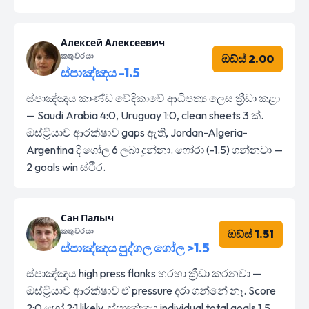
Алексей Алексеевич
කතුවරයා
ඔඩ්ස් 2.00
ස්පාඤ්ඤය -1.5
ස්පාඤ්ඤය කාණ්ඩ වේදිකාවේ ආධිපත්‍ය ලෙස ක්‍රීඩා කළා
— Saudi Arabia 4:0, Uruguay 1:0, clean sheets 3 ක්.
ඔස්ට්‍රියාව ආරක්ෂාව gaps ඇති, Jordan-Algeria-
Argentina දී ගෝල 6 ලබා දුන්නා. ෆෝරා (-1.5) ගන්නවා —
2 goals win ස්ථිර.
Сан Палыч
කතුවරයා
ඔඩ්ස් 1.51
ස්පාඤ්ඤය පුද්ගල ගෝල >1.5
ස්පාඤ්ඤය high press flanks හරහා ක්‍රීඩා කරනවා —
ඔස්ට්‍රියාව ආරක්ෂාව ඒ pressure දරා ගන්නේ නෑ. Score
2:0 හෝ 2:1 likely, ස්පාඤ්ඤය individual total goals 1.5