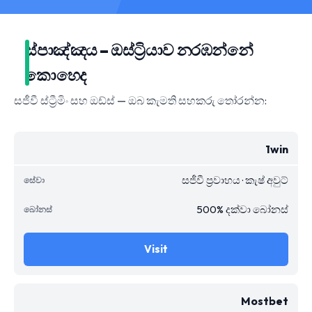
ස්පාඤ්ඤය – ඔස්ට්‍රියාව නරඹන්නේ
කොහෙද
සජීවී ස්ට්‍රීමිං සහ ඔඩ්ස් — ඔබ කැමති සහකරු තෝරන්න:
1win
සජීවී ප්‍රවාහය · කැෂ් අවුට්
500% දක්වා බෝනස්
Visit
Mostbet