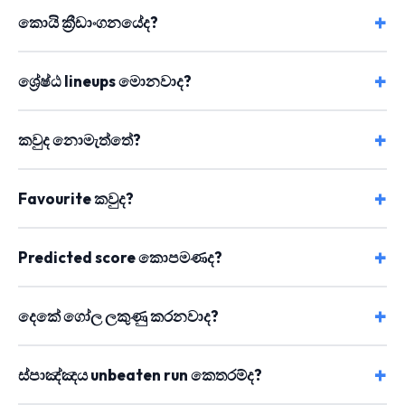
කොයි ක්‍රීඩාංගනයේද?
ශ්‍රේෂ්ඨ lineups මොනවාද?
කවුද නොමැත්තේ?
Favourite කවුද?
Predicted score කොපමණද?
දෙකේ ගෝල ලකුණු කරනවාද?
ස්පාඤ්ඤය unbeaten run කෙතරම්ද?