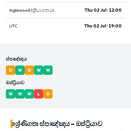
Inglewood (ක්‍රීඩාංගනය)
Thu 02 Jul · 12:00
UTC
Thu 02 Jul · 19:00
ස්පාඤ්ඤය
D
W
D
W
W
ඔස්ට්‍රියාව
W
W
W
L
D
ශ්‍රේණිගත: ස්පාඤ්ඤය – ඔස්ට්‍රියාව