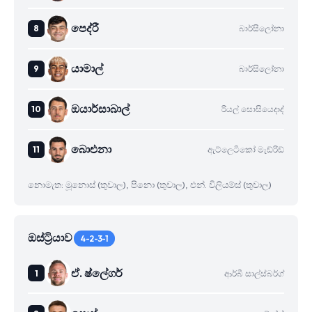
පෙද්රී
බාර්සිලෝනා
යාමාල්
බාර්සිලෝනා
ඔයාර්සාබාල්
රියල් සොසියෙදාද්
බාෙඑනා
ඇට්ලෙටිකෝ මැඩ්රිඩ්
නොමැත: මූනොස් (තුවාල), පිනො (තුවාල), එන්. විලියම්ස් (තුවාල)
ඔස්ට්‍රියාව
4-2-3-1
ඒ. ෂ්ලේගර්
ආර්බී සාල්ස්බර්ග්