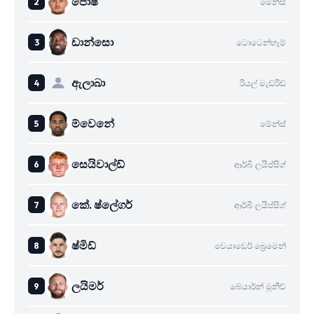
පොෂ්
මේන්ස්
ඩාන්සො
ටොටෙන්හෑම්
ඇලාබා
රියල් මැඩ්රිඩ්
ම්වෙනේ
මේන්ස්
සෙයිවාල්ඩ්
ආර්බී ලයිප්සිග්
කේ. ෂ්ලේගර්
ආර්බී ලයිප්සිග්
ෂ්මිඩ්
වෙයාඩෙර් බ්‍රෙමෙන්
ලයිමර්
බේයාර්න් මූනිච්