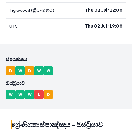
Inglewood (ක්‍රීඩාංගනය)
Thu 02 Jul · 12:00
UTC
Thu 02 Jul · 19:00
ස්පාඤ්ඤය
D
W
D
W
W
ඔස්ට්‍රියාව
W
W
W
L
D
ශ්‍රේණිගත: ස්පාඤ්ඤය – ඔස්ට්‍රියාව