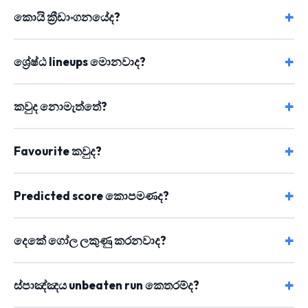
කොයි ක්‍රීඩාංගනයේද?
ශ්‍රේෂ්ඨ lineups මොනවාද?
කවුද නොමැත්තේ?
Favourite කවුද?
Predicted score කොපමණද?
දෙකේ ගෝල ලකුණු කරනවාද?
ස්පාඤ්ඤය unbeaten run කෙතරම්ද?