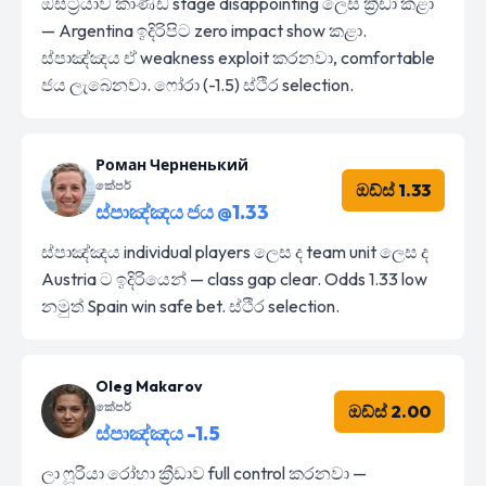
ඔස්ට්‍රියාව කාණ්ඩ stage disappointing ලෙස ක්‍රීඩා කළා
— Argentina ඉදිරිපිට zero impact show කළා.
ස්පාඤ්ඤය ඒ weakness exploit කරනවා, comfortable
ජය ලැබෙනවා. ෆෝරා (-1.5) ස්ථිර selection.
Роман Черненький
කේපර්
ඔඩ්ස් 1.33
ස්පාඤ්ඤය ජය @1.33
ස්පාඤ්ඤය individual players ලෙස ද team unit ලෙස ද
Austria ට ඉදිරියෙන් — class gap clear. Odds 1.33 low
නමුත් Spain win safe bet. ස්ථිර selection.
Oleg Makarov
කේපර්
ඔඩ්ස් 2.00
ස්පාඤ්ඤය -1.5
ලා ෆූරියා රෝහා ක්‍රීඩාව full control කරනවා —