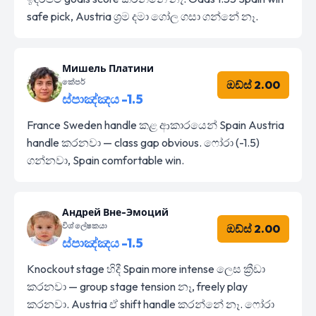
safe pick, Austria ශ්‍රම දමා ගෝල ගසා ගන්නේ නෑ.
Мишель Платини
කේපර්
ඔඩ්ස් 2.00
ස්පාඤ්ඤය -1.5
France Sweden handle කළ ආකාරයෙන් Spain Austria
handle කරනවා — class gap obvious. ෆෝරා (-1.5)
ගන්නවා, Spain comfortable win.
Андрей Вне-Эмоций
විශ්ලේෂකයා
ඔඩ්ස් 2.00
ස්පාඤ්ඤය -1.5
Knockout stage හිදී Spain more intense ලෙස ක්‍රීඩා
කරනවා — group stage tension නෑ, freely play
කරනවා. Austria ඒ shift handle කරන්නේ නෑ. ෆෝරා