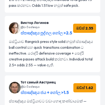
pass කරනවා. Odds 1.51 low නමුත් safe pick.
Виктор Логинов
ක්‍රීඩා විශේෂඥයා
ඔඩ්ස් 2.55
ස්පාඤ්ඤය පුද්ගල ගෝල >2.5
ඔස්ට්‍රියාව Rangnick press style solid නමුත් ස්පාඤ්ඤය
ball control සහ quick transitions combination ට
ineffective. රොද්රී defensive coverage + පෙද්රී
creative passes attack build කරනවා. Individual total
2.5+ odds 2.55 — value ඇති.
Тот самый Австриец
ක්‍රීඩා විශේෂඥයා
ඔඩ්ස් 1.62
ස්පාඤ්ඤය ජය + ගෝල >1.5
ස්පාඤ්ඤය ඔස්ට්‍රියාවට වඩා හොඳ කණ්ඩායමක් —