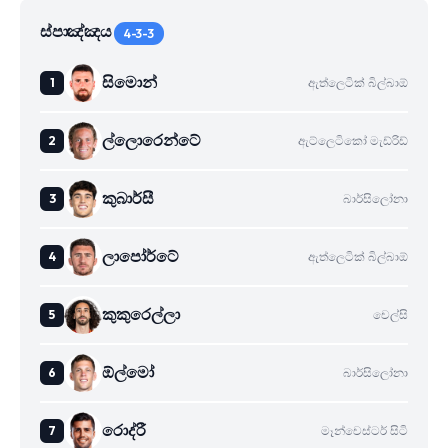
ස්පාඤ්ඤය
4-3-3
සිමොන්
ඇත්ලෙටික් බිල්බාඕ
ල්ලොරෙන්ටේ
ඇට්ලෙටිකෝ මැඩ්රිඩ්
කුබාර්සී
බාර්සිලෝනා
ලාපෝර්ටේ
ඇත්ලෙටික් බිල්බාඕ
කුකුරෙල්ලා
චෙල්සි
ඕල්මෝ
බාර්සිලෝනා
රොද්රී
මෑන්චෙස්ටර් සිටි