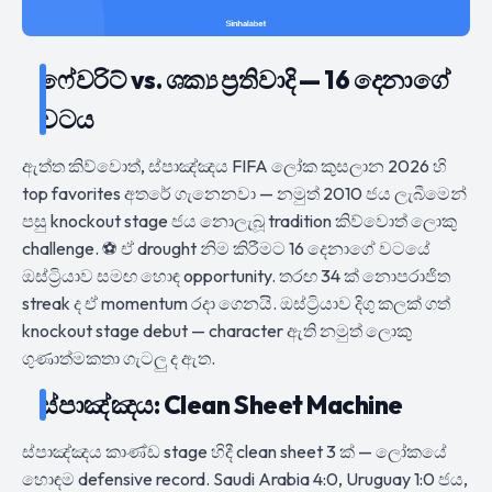
ෆේවරිට් vs. ශක්‍ය ප්‍රතිවාදි — 16 දෙනාගේ
වටය
ඇත්ත කිව්වොත්, ස්පාඤ්ඤය FIFA ලෝක කුසලාන 2026 හි
top favorites අතරේ ගැනෙනවා — නමුත් 2010 ජය ලැබීමෙන්
පසු knockout stage ජය නොලැබූ tradition කිව්වොත් ලොකු
challenge. ⚽ ඒ drought නිම කිරීමට 16 දෙනාගේ වටයේ
ඔස්ට්‍රියාව සමඟ හොඳ opportunity. තරඟ 34 ක් නොපරාජිත
streak ද ඒ momentum රදා ගෙනයි. ඔස්ට්‍රියාව දිගු කලක් ගත්
knockout stage debut — character ඇති නමුත් ලොකු
ගුණාත්මකතා ගැටලු ද ඇත.
ස්පාඤ්ඤය: Clean Sheet Machine
ස්පාඤ්ඤය කාණ්ඩ stage හිදී clean sheet 3 ක් — ලෝකයේ
හොඳම defensive record. Saudi Arabia 4:0, Uruguay 1:0 ජය,