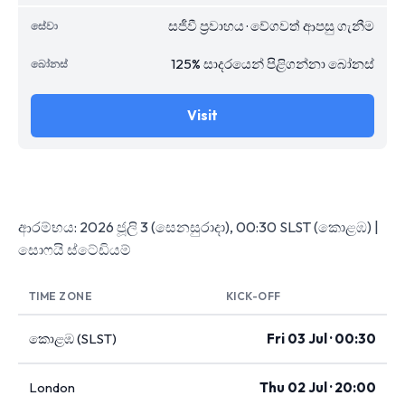
සජීවී ප්‍රවාහය · වේගවත් ආපසු ගැනීම
125% සාදරයෙන් පිළිගන්නා බෝනස්
Visit
ආරම්භය: 2026 ජූලි 3 (සෙනසුරාදා), 00:30 SLST (කොළඹ) |
සොෆයි ස්ටේඩියම්
TIME ZONE
KICK-OFF
කොළඹ (SLST)
Fri 03 Jul · 00:30
London
Thu 02 Jul · 20:00