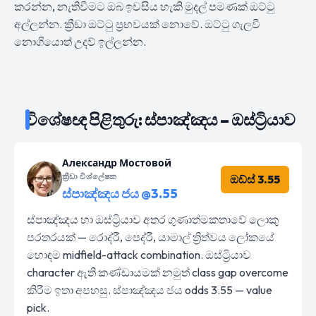
කරන්න, නැතිවීමට ඔබ ඉවසිය හැකි මුදල් පමණක් ඔට්ටු
අල්ලන්න. ක්‍රීඩා ඔට්ටු ප්‍රභවයක් නොවේ. ඔට්ටු ගැලවී
නොගියොත් උදව් ඉල්ලන්න.
විශේෂඥ පිළිතුරු: ස්පාඤ්ඤය – ඔස්ට්‍රියාව
Александр Мостовой
ක්‍රීඩා විශ්ලේෂක
ඔඩ්ස් 3.55
ස්පාඤ්ඤය ජය @3.55
ස්පාඤ්ඤය හා ඔස්ට්‍රියාව අතර ගුණාත්මකතාවේ ලොකු
පරතරයක් — රොද්රී, පෙද්රී, යාමාල් ත්‍රිත්වය ලෝකයේ
හොඳම midfield-attack combination. ඔස්ට්‍රියාව
character ඇති කණ්ඩායමක් නමුත් class gap overcome
කිරීම ඉතා අපහසු. ස්පාඤ්ඤය ජය odds 3.55 — value
pick.