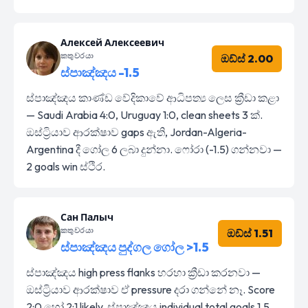
Алексей Алексеевич
කතුවරයා
ඔඩ්ස් 2.00
ස්පාඤ්ඤය -1.5
ස්පාඤ්ඤය කාණ්ඩ වේදිකාවේ ආධිපත්‍ය ලෙස ක්‍රීඩා කළා
— Saudi Arabia 4:0, Uruguay 1:0, clean sheets 3 ක්.
ඔස්ට්‍රියාව ආරක්ෂාව gaps ඇති, Jordan-Algeria-
Argentina දී ගෝල 6 ලබා දුන්නා. ෆෝරා (-1.5) ගන්නවා —
2 goals win ස්ථිර.
Сан Палыч
කතුවරයා
ඔඩ්ස් 1.51
ස්පාඤ්ඤය පුද්ගල ගෝල >1.5
ස්පාඤ්ඤය high press flanks හරහා ක්‍රීඩා කරනවා —
ඔස්ට්‍රියාව ආරක්ෂාව ඒ pressure දරා ගන්නේ නෑ. Score
2:0 හෝ 2:1 likely, ස්පාඤ්ඤය individual total goals 1.5