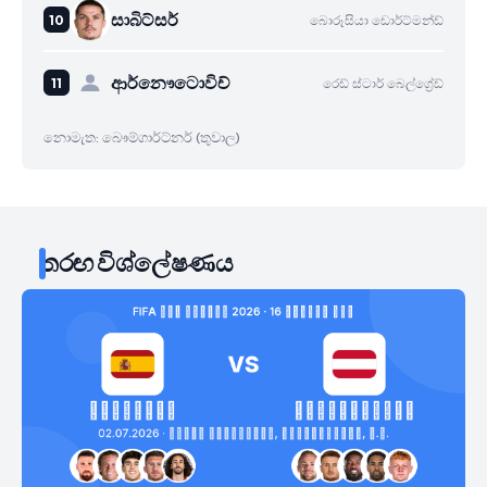
සාබිට්සර්
බොරූසියා ඩොර්ට්මන්ඩ්
ආර්නෞටොවිච්
රෙඩ් ස්ටාර් බෙල්ග්‍රේඩ්
නොමැත: බෞම්ගාර්ට්නර් (තුවාල)
තරඟ විශ්ලේෂණය