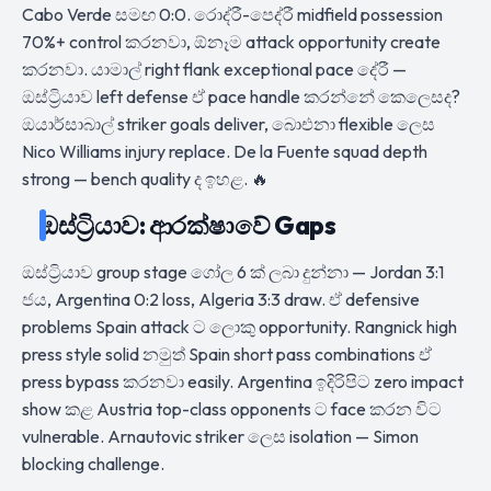
Cabo Verde සමඟ 0:0. රොද්රී-පෙද්රී midfield possession
70%+ control කරනවා, ඕනෑම attack opportunity create
කරනවා. යාමාල් right flank exceptional pace දේරී —
ඔස්ට්‍රියාව left defense ඒ pace handle කරන්නේ කෙලෙසද?
ඔයාර්සාබාල් striker goals deliver, බාෙඑනා flexible ලෙස
Nico Williams injury replace. De la Fuente squad depth
strong — bench quality ද ඉහළ. 🔥
ඔස්ට්‍රියාව: ආරක්ෂාවේ Gaps
ඔස්ට්‍රියාව group stage ගෝල 6 ක් ලබා දුන්නා — Jordan 3:1
ජය, Argentina 0:2 loss, Algeria 3:3 draw. ඒ defensive
problems Spain attack ට ලොකු opportunity. Rangnick high
press style solid නමුත් Spain short pass combinations ඒ
press bypass කරනවා easily. Argentina ඉදිරිපිට zero impact
show කළ Austria top-class opponents ට face කරන විට
vulnerable. Arnautovic striker ලෙස isolation — Simon
blocking challenge.