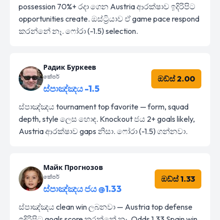
possession 70%+ රදා ගෙන Austria ආරක්ෂාව ඉදිරිපිට
opportunities create. ඔස්ට්‍රියාව ඒ game pace respond
කරන්නේ නෑ. ෆෝරා (-1.5) selection.
Радик Буркеев
කේපර්
ඔඩ්ස් 2.00
ස්පාඤ්ඤය -1.5
ස්පාඤ්ඤය tournament top favorite — form, squad
depth, style ලෙස හොඳ. Knockout ජය 2+ goals likely,
Austria ආරක්ෂාව gaps නිසා. ෆෝරා (-1.5) ගන්නවා.
Майк Прогнозов
කේපර්
ඔඩ්ස් 1.33
ස්පාඤ්ඤය ජය @1.33
ස්පාඤ්ඤය clean win ලබනවා — Austria top defense
ඉදිරිපිට goals score කරන්නේ නෑ. Odds 1.33 Spain win