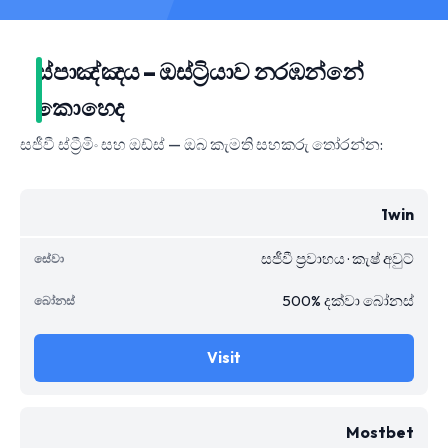
ස්පාඤ්ඤය – ඔස්ට්‍රියාව නරඹන්නේ
කොහෙද
සජීවී ස්ට්‍රීමිං සහ ඔඩ්ස් — ඔබ කැමති සහකරු තෝරන්න:
1win
සජීවී ප්‍රවාහය · කැෂ් අවුට්
500% දක්වා බෝනස්
Visit
Mostbet