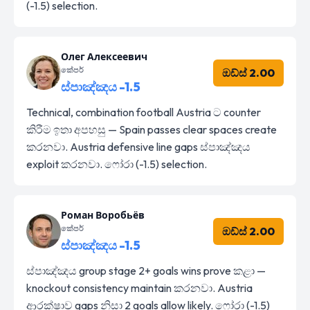
(-1.5) selection.
Олег Алексеевич
කේපර්
ඔඩ්ස් 2.00
ස්පාඤ්ඤය -1.5
Technical, combination football Austria ට counter
කිරීම ඉතා අපහසු — Spain passes clear spaces create
කරනවා. Austria defensive line gaps ස්පාඤ්ඤය
exploit කරනවා. ෆෝරා (-1.5) selection.
Роман Воробьёв
කේපර්
ඔඩ්ස් 2.00
ස්පාඤ්ඤය -1.5
ස්පාඤ්ඤය group stage 2+ goals wins prove කළා —
knockout consistency maintain කරනවා. Austria
ආරක්ෂාව gaps නිසා 2 goals allow likely. ෆෝරා (-1.5)