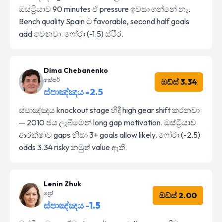
ඔස්ට්‍රියාව 90 minutes ඒ pressure ඉවසා ගන්නේ නෑ.
Bench quality Spain ට favorable, second half goals
add වෙනවා. ෆෝරා (-1.5) ස්ථිර.
Dima Chebanenko
කේපර්
ඔඩ්ස් 3.34
ස්පාඤ්ඤය -2.5
ස්පාඤ්ඤය knockout stage හිදී high gear shift කරනවා
— 2010 ජය ලැබීමෙන් long gap motivation. ඔස්ට්‍රියාව
ආරක්ෂාව gaps නිසා 3+ goals allow likely. ෆෝරා (-2.5)
odds 3.34 risky නමුත් value ඇති.
Lenin Zhuk
ප්‍රෝ
ඔඩ්ස් 2.00
ස්පාඤ්ඤය -1.5