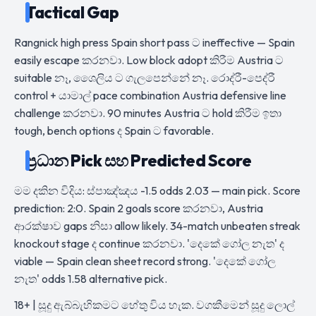
Tactical Gap
Rangnick high press Spain short pass ට ineffective — Spain
easily escape කරනවා. Low block adopt කිරීම Austria ට
suitable නෑ, ශෛලිය ට ගැලපෙන්නේ නෑ. රොද්රී-පෙද්රී
control + යාමාල් pace combination Austria defensive line
challenge කරනවා. 90 minutes Austria ට hold කිරීම ඉතා
tough, bench options ද Spain ට favorable.
ප්‍රධාන Pick සහ Predicted Score
මම දකින විදිය: ස්පාඤ්ඤය -1.5 odds 2.03 — main pick. Score
prediction: 2:0. Spain 2 goals score කරනවා, Austria
ආරක්ෂාව gaps නිසා allow likely. 34-match unbeaten streak
knockout stage ද continue කරනවා. 'දෙකේ ගෝල නැත' ද
viable — Spain clean sheet record strong. 'දෙකේ ගෝල
නැත' odds 1.58 alternative pick.
18+ | සූදු ඇබ්බැහිකමට හේතු විය හැක. වගකීමෙන් සූදු ලොල්