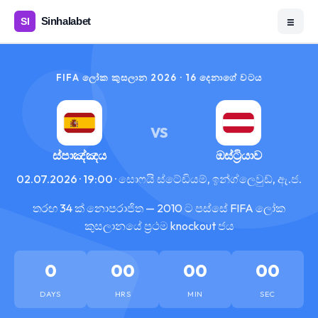
☰
FIFA ලෝක කුසලාන 2026 · 16 දෙනාගේ වටය
VS
ස්පාඤ්ඤය
ඔස්ට්‍රියාව
02.07.2026 · 19:00 · සොෆයි ස්ටේඩියම්, ඉන්ග්ලෙවුඩ්, ඇ.ජ.
තරඟ 34 ක් නොපරාජිත — 2010 ට පස්සේ FIFA ලෝක
කුසලානයේ ප්‍රථම knockout ජය
0
00
00
00
DAYS
HRS
MIN
SEC