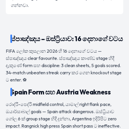
ගන්නවා.
ස්පාඤ්ඤය – ඔස්ට්‍රියාව: 16 දෙනාගේ වටය
FIFA ලෝක කුසලාන 2026 හි 16 දෙනාගේ වටය —
ස්පාඤ්ඤය clear favourite. ස්පාඤ්ඤය කාණ්ඩ stage හිදී
දැකුණේ form සහ discipline: 3 clean sheets, 5 goals scored.
34-match unbeaten streak carry කර ගෙන knockout stage
ට enter. ⚽
Spain Form සහ Austria Weakness
රොද්රී-පෙද්රී midfield control, යාමාල් right flank pace,
ඔයාර්සාබාල් goals — Spain attack dangerous. ඔස්ට්‍රියාව
ගෝල 6 ක් group stage හිදී දුන්නා, Argentina ඉදිරිපිට zero
impact. Rangnick high press Spain short pass ට ineffective.