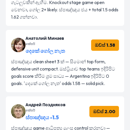
ගැටලුවකින් ඇහීම. Knockout stage game open
වෙනවා, ගෝල 2+ likely. ස්පාඤ්ඤය ජය + total 1.5 odds
1.62 ගන්නවා.
Анатолий Минаев
කේපර්
ඔඩ්ස් 1.58
දෙකේ ගෝල නැත
ස්පාඤ්ඤය clean sheet 3 ක් — සිමොන් top form,
defensive unit compact. ඔස්ට්‍රියාව top teams ඉදිරිපිට
goals score කිරීම ශ්‍රම සාධ්‍ය — Argentina ඉදිරිපිට 0
goals. 'දෙකේ ගෝල නැත' odds 1.58 — solid pick.
Андрей Поздняков
කේපර්
ඔඩ්ස් 2.00
ස්පාඤ්ඤය -1.5
ස්පාඤ්ඤය game ආධිපත්‍ය ලෙස control කරනවා —