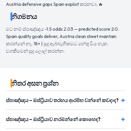
Austria defensive gaps Spain exploit කරනවා. 🔥
නිගමනය
මට නම් ස්පාඤ්ඤය -1.5 odds 2.03 — predicted score 2:0.
Spain quality goals deliver, Austria clean sheet maintain
කරන්නේ නෑ. 18+ | සූදු ඇබ්බැහිකමට හේතු විය හැක.
වගකීමෙන් සූදු ලොල් කරන්න.
නිතර අසන ප්‍රශ්න
ස්පාඤ්ඤය – ඔස්ට්‍රියාව තරඟය ආරම්භ වන්නේ කවදාද?
ස්පාඤ්ඤය – ඔස්ට්‍රියාව නරඹන්නේ කොහෙද?