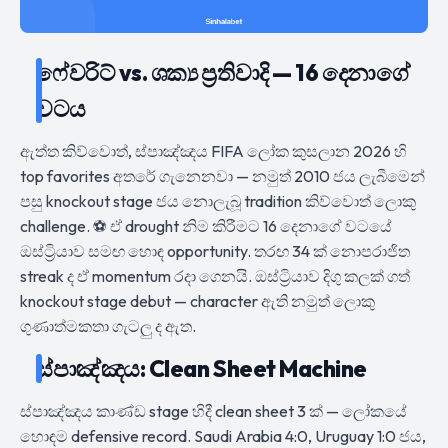
ෆේවරිට් vs. ශක්‍ය ප්‍රතිවාදි — 16 දෙනාගේ
වටය
ඇත්ත කිව්වොත්, ස්පාඤ්ඤය FIFA ලෝක කුසලාන 2026 හි
top favorites අතරේ ගැනෙනවා — නමුත් 2010 ජය ලැබීමෙන්
පසු knockout stage ජය නොලැබූ tradition කිව්වොත් ලොකු
challenge. ⚽ ඒ drought නිම කිරීමට 16 දෙනාගේ වටයේ
ඔස්ට්‍රියාව සමඟ හොඳ opportunity. තරඟ 34 ක් නොපරාජිත
streak ද ඒ momentum රදා ගෙනයි. ඔස්ට්‍රියාව දිගු කලක් ගත්
knockout stage debut — character ඇති නමුත් ලොකු
ගුණාත්මකතා ගැටලු ද ඇත.
ස්පාඤ්ඤය: Clean Sheet Machine
ස්පාඤ්ඤය කාණ්ඩ stage හිදී clean sheet 3 ක් — ලෝකයේ
හොඳම defensive record. Saudi Arabia 4:0, Uruguay 1:0 ජය,