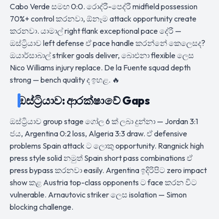
Cabo Verde සමඟ 0:0. රොද්රී-පෙද්රී midfield possession
70%+ control කරනවා, ඕනෑම attack opportunity create
කරනවා. යාමාල් right flank exceptional pace දේරී —
ඔස්ට්‍රියාව left defense ඒ pace handle කරන්නේ කෙලෙසද?
ඔයාර්සාබාල් striker goals deliver, බාෙඑනා flexible ලෙස
Nico Williams injury replace. De la Fuente squad depth
strong — bench quality ද ඉහළ. 🔥
ඔස්ට්‍රියාව: ආරක්ෂාවේ Gaps
ඔස්ට්‍රියාව group stage ගෝල 6 ක් ලබා දුන්නා — Jordan 3:1
ජය, Argentina 0:2 loss, Algeria 3:3 draw. ඒ defensive
problems Spain attack ට ලොකු opportunity. Rangnick high
press style solid නමුත් Spain short pass combinations ඒ
press bypass කරනවා easily. Argentina ඉදිරිපිට zero impact
show කළ Austria top-class opponents ට face කරන විට
vulnerable. Arnautovic striker ලෙස isolation — Simon
blocking challenge.