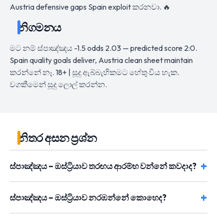
Austria defensive gaps Spain exploit කරනවා. 🔥
නිගමනය
මට නම් ස්පාඤ්ඤය -1.5 odds 2.03 — predicted score 2:0.
Spain quality goals deliver, Austria clean sheet maintain
කරන්නේ නෑ. 18+ | සූදු ඇබ්බැහිකමට හේතු විය හැක.
වගකීමෙන් සූදු ලොල් කරන්න.
නිතර අසන ප්‍රශ්න
ස්පාඤ්ඤය – ඔස්ට්‍රියාව තරඟය ආරම්භ වන්නේ කවදාද?
ස්පාඤ්ඤය – ඔස්ට්‍රියාව නරඹන්නේ කොහෙද?