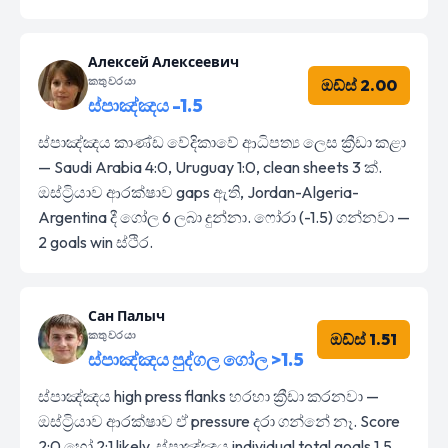
Алексей Алексеевич
කතුවරයා
ඔඩ්ස් 2.00
ස්පාඤ්ඤය -1.5
ස්පාඤ්ඤය කාණ්ඩ වේදිකාවේ ආධිපත්‍ය ලෙස ක්‍රීඩා කළා
— Saudi Arabia 4:0, Uruguay 1:0, clean sheets 3 ක්.
ඔස්ට්‍රියාව ආරක්ෂාව gaps ඇති, Jordan-Algeria-
Argentina දී ගෝල 6 ලබා දුන්නා. ෆෝරා (-1.5) ගන්නවා —
2 goals win ස්ථිර.
Сан Палыч
කතුවරයා
ඔඩ්ස් 1.51
ස්පාඤ්ඤය පුද්ගල ගෝල >1.5
ස්පාඤ්ඤය high press flanks හරහා ක්‍රීඩා කරනවා —
ඔස්ට්‍රියාව ආරක්ෂාව ඒ pressure දරා ගන්නේ නෑ. Score
2:0 හෝ 2:1 likely, ස්පාඤ්ඤය individual total goals 1.5