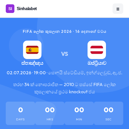
☰
FIFA ලෝක කුසලාන 2026 · 16 දෙනාගේ වටය
VS
ස්පාඤ්ඤය
ඔස්ට්‍රියාව
02.07.2026 · 19:00 · සොෆයි ස්ටේඩියම්, ඉන්ග්ලෙවුඩ්, ඇ.ජ.
තරඟ 34 ක් නොපරාජිත — 2010 ට පස්සේ FIFA ලෝක
කුසලානයේ ප්‍රථම knockout ජය
0
00
00
00
DAYS
HRS
MIN
SEC