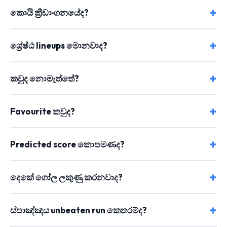
කොයි ක්‍රීඩාංගනයේද?
ශ්‍රේෂ්ඨ lineups මොනවාද?
කවුද නොමැත්තේ?
Favourite කවුද?
Predicted score කොපමණද?
දෙකේ ගෝල ලකුණු කරනවාද?
ස්පාඤ්ඤය unbeaten run කෙතරම්ද?