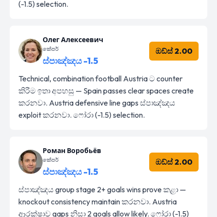
(-1.5) selection.
Олег Алексеевич
කේපර්
ඔඩ්ස් 2.00
ස්පාඤ්ඤය -1.5
Technical, combination football Austria ට counter
කිරීම ඉතා අපහසු — Spain passes clear spaces create
කරනවා. Austria defensive line gaps ස්පාඤ්ඤය
exploit කරනවා. ෆෝරා (-1.5) selection.
Роман Воробьёв
කේපර්
ඔඩ්ස් 2.00
ස්පාඤ්ඤය -1.5
ස්පාඤ්ඤය group stage 2+ goals wins prove කළා —
knockout consistency maintain කරනවා. Austria
ආරක්ෂාව gaps නිසා 2 goals allow likely. ෆෝරා (-1.5)