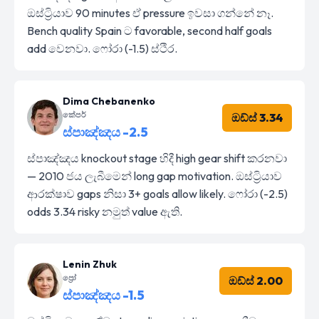
ඔස්ට්‍රියාව 90 minutes ඒ pressure ඉවසා ගන්නේ නෑ.
Bench quality Spain ට favorable, second half goals
add වෙනවා. ෆෝරා (-1.5) ස්ථිර.
Dima Chebanenko
කේපර්
ඔඩ්ස් 3.34
ස්පාඤ්ඤය -2.5
ස්පාඤ්ඤය knockout stage හිදී high gear shift කරනවා
— 2010 ජය ලැබීමෙන් long gap motivation. ඔස්ට්‍රියාව
ආරක්ෂාව gaps නිසා 3+ goals allow likely. ෆෝරා (-2.5)
odds 3.34 risky නමුත් value ඇති.
Lenin Zhuk
ප්‍රෝ
ඔඩ්ස් 2.00
ස්පාඤ්ඤය -1.5