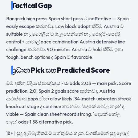
Tactical Gap
Rangnick high press Spain short pass ට ineffective — Spain
easily escape කරනවා. Low block adopt කිරීම Austria ට
suitable නෑ, ශෛලිය ට ගැලපෙන්නේ නෑ. රොද්රී-පෙද්රී
control + යාමාල් pace combination Austria defensive line
challenge කරනවා. 90 minutes Austria ට hold කිරීම ඉතා
tough, bench options ද Spain ට favorable.
ප්‍රධාන Pick සහ Predicted Score
මම දකින විදිය: ස්පාඤ්ඤය -1.5 odds 2.03 — main pick. Score
prediction: 2:0. Spain 2 goals score කරනවා, Austria
ආරක්ෂාව gaps නිසා allow likely. 34-match unbeaten streak
knockout stage ද continue කරනවා. 'දෙකේ ගෝල නැත' ද
viable — Spain clean sheet record strong. 'දෙකේ ගෝල
නැත' odds 1.58 alternative pick.
18+ | සූදු ඇබ්බැහිකමට හේතු විය හැක. වගකීමෙන් සූදු ලොල්