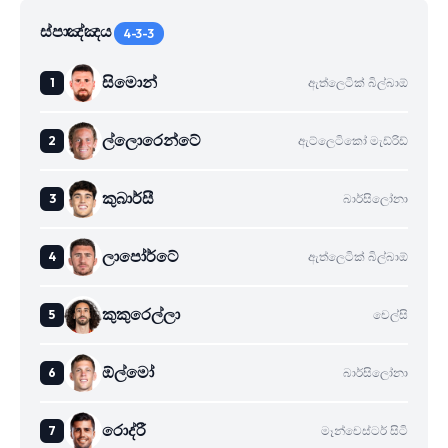
ස්පාඤ්ඤය
4-3-3
සිමොන්
ඇත්ලෙටික් බිල්බාඕ
ල්ලොරෙන්ටේ
ඇට්ලෙටිකෝ මැඩ්රිඩ්
කුබාර්සී
බාර්සිලෝනා
ලාපෝර්ටේ
ඇත්ලෙටික් බිල්බාඕ
කුකුරෙල්ලා
චෙල්සි
ඕල්මෝ
බාර්සිලෝනා
රොද්රී
මෑන්චෙස්ටර් සිටි