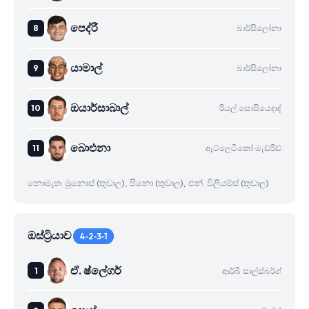
පෙද්රී
බාර්සිලෝනා
යාමාල්
බාර්සිලෝනා
ඔයාර්සාබාල්
රියල් සොසියෙදාද්
බාෙඑනා
ඇට්ලෙටිකෝ මැඩ්රිඩ්
නොමැත: මූනොස් (තුවාල), පිනො (තුවාල), එන්. විලියම්ස් (තුවාල)
ඔස්ට්‍රියාව
4-2-3-1
ඒ. ෂ්ලේගර්
ආර්බී සාල්ස්බර්ග්