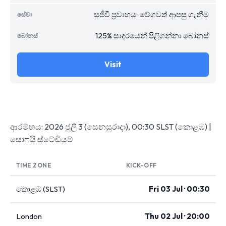
සජීවී ප්‍රවාහය · වේගවත් ආපසු ගැනීම
125% සාදරයෙන් පිළිගන්නා බෝනස්
Visit
ආරම්භය: 2026 ජූලි 3 (සෙනසුරාදා), 00:30 SLST (කොළඹ) |
සොෆයි ස්ටේඩියම්
TIME ZONE
KICK-OFF
කොළඹ (SLST)
Fri 03 Jul · 00:30
London
Thu 02 Jul · 20:00