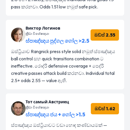
pass කරනවා. Odds 1.51 low නමුත් safe pick.
Виктор Логинов
ක්‍රීඩා විශේෂඥයා
ඔඩ්ස් 2.55
ස්පාඤ්ඤය පුද්ගල ගෝල >2.5
ඔස්ට්‍රියාව Rangnick press style solid නමුත් ස්පාඤ්ඤය
ball control සහ quick transitions combination ට
ineffective. රොද්රී defensive coverage + පෙද්රී
creative passes attack build කරනවා. Individual total
2.5+ odds 2.55 — value ඇති.
Тот самый Австриец
ක්‍රීඩා විශේෂඥයා
ඔඩ්ස් 1.62
ස්පාඤ්ඤය ජය + ගෝල >1.5
ස්පාඤ්ඤය ඔස්ට්‍රියාවට වඩා හොඳ කණ්ඩායමක් —