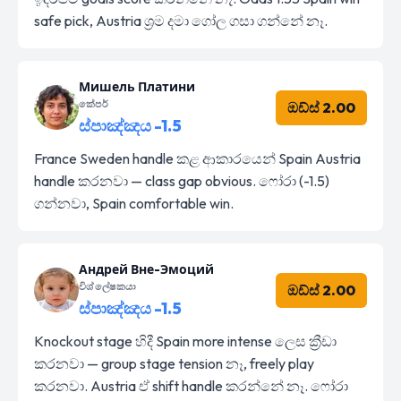
safe pick, Austria ශ්‍රම දමා ගෝල ගසා ගන්නේ නෑ.
Мишель Платини
කේපර්
ඔඩ්ස් 2.00
ස්පාඤ්ඤය -1.5
France Sweden handle කළ ආකාරයෙන් Spain Austria
handle කරනවා — class gap obvious. ෆෝරා (-1.5)
ගන්නවා, Spain comfortable win.
Андрей Вне-Эмоций
විශ්ලේෂකයා
ඔඩ්ස් 2.00
ස්පාඤ්ඤය -1.5
Knockout stage හිදී Spain more intense ලෙස ක්‍රීඩා
කරනවා — group stage tension නෑ, freely play
කරනවා. Austria ඒ shift handle කරන්නේ නෑ. ෆෝරා