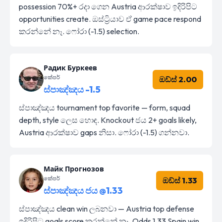
possession 70%+ රදා ගෙන Austria ආරක්ෂාව ඉදිරිපිට
opportunities create. ඔස්ට්‍රියාව ඒ game pace respond
කරන්නේ නෑ. ෆෝරා (-1.5) selection.
Радик Буркеев
කේපර්
ඔඩ්ස් 2.00
ස්පාඤ්ඤය -1.5
ස්පාඤ්ඤය tournament top favorite — form, squad
depth, style ලෙස හොඳ. Knockout ජය 2+ goals likely,
Austria ආරක්ෂාව gaps නිසා. ෆෝරා (-1.5) ගන්නවා.
Майк Прогнозов
කේපර්
ඔඩ්ස් 1.33
ස්පාඤ්ඤය ජය @1.33
ස්පාඤ්ඤය clean win ලබනවා — Austria top defense
ඉදිරිපිට goals score කරන්නේ නෑ. Odds 1.33 Spain win