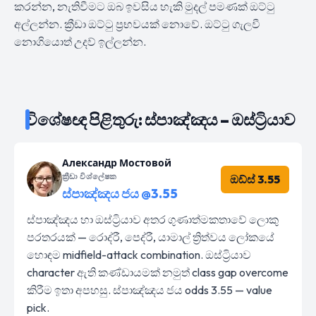
කරන්න, නැතිවීමට ඔබ ඉවසිය හැකි මුදල් පමණක් ඔට්ටු
අල්ලන්න. ක්‍රීඩා ඔට්ටු ප්‍රභවයක් නොවේ. ඔට්ටු ගැලවී
නොගියොත් උදව් ඉල්ලන්න.
විශේෂඥ පිළිතුරු: ස්පාඤ්ඤය – ඔස්ට්‍රියාව
Александр Мостовой
ක්‍රීඩා විශ්ලේෂක
ඔඩ්ස් 3.55
ස්පාඤ්ඤය ජය @3.55
ස්පාඤ්ඤය හා ඔස්ට්‍රියාව අතර ගුණාත්මකතාවේ ලොකු
පරතරයක් — රොද්රී, පෙද්රී, යාමාල් ත්‍රිත්වය ලෝකයේ
හොඳම midfield-attack combination. ඔස්ට්‍රියාව
character ඇති කණ්ඩායමක් නමුත් class gap overcome
කිරීම ඉතා අපහසු. ස්පාඤ්ඤය ජය odds 3.55 — value
pick.