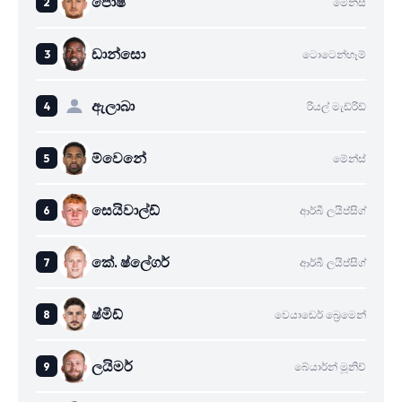
පොෂ්
මේන්ස්
ඩාන්සො
ටොටෙන්හෑම්
ඇලාබා
රියල් මැඩ්රිඩ්
ම්වෙනේ
මේන්ස්
සෙයිවාල්ඩ්
ආර්බී ලයිප්සිග්
කේ. ෂ්ලේගර්
ආර්බී ලයිප්සිග්
ෂ්මිඩ්
වෙයාඩෙර් බ්‍රෙමෙන්
ලයිමර්
බේයාර්න් මූනිච්