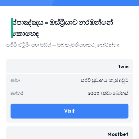
ස්පාඤ්ඤය – ඔස්ට්‍රියාව නරඹන්නේ
කොහෙද
සජීවී ස්ට්‍රීමිං සහ ඔඩ්ස් — ඔබ කැමති සහකරු තෝරන්න:
1win
සජීවී ප්‍රවාහය · කැෂ් අවුට්
500% දක්වා බෝනස්
Visit
Mostbet