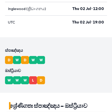
Inglewood (ක්‍රීඩාංගනය)
Thu 02 Jul · 12:00
UTC
Thu 02 Jul · 19:00
ස්පාඤ්ඤය
D
W
D
W
W
ඔස්ට්‍රියාව
W
W
W
L
D
ශ්‍රේණිගත: ස්පාඤ්ඤය – ඔස්ට්‍රියාව