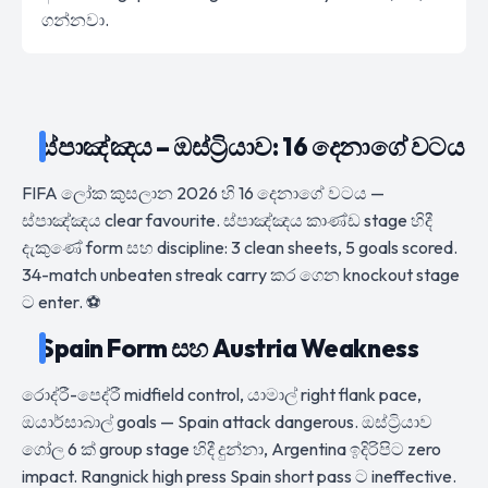
ගන්නවා.
ස්පාඤ්ඤය – ඔස්ට්‍රියාව: 16 දෙනාගේ වටය
FIFA ලෝක කුසලාන 2026 හි 16 දෙනාගේ වටය —
ස්පාඤ්ඤය clear favourite. ස්පාඤ්ඤය කාණ්ඩ stage හිදී
දැකුණේ form සහ discipline: 3 clean sheets, 5 goals scored.
34-match unbeaten streak carry කර ගෙන knockout stage
ට enter. ⚽
Spain Form සහ Austria Weakness
රොද්රී-පෙද්රී midfield control, යාමාල් right flank pace,
ඔයාර්සාබාල් goals — Spain attack dangerous. ඔස්ට්‍රියාව
ගෝල 6 ක් group stage හිදී දුන්නා, Argentina ඉදිරිපිට zero
impact. Rangnick high press Spain short pass ට ineffective.