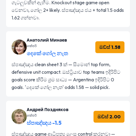
ගැටලුවකින් ඇහීම. Knockout stage game open
වෙනවා, ගෝල 2+ likely. ස්පාඤ්ඤය ජය + total 1.5 odds
1.62 ගන්නවා.
Анатолий Минаев
කේපර්
ඔඩ්ස් 1.58
දෙකේ ගෝල නැත
ස්පාඤ්ඤය clean sheet 3 ක් — සිමොන් top form,
defensive unit compact. ඔස්ට්‍රියාව top teams ඉදිරිපිට
goals score කිරීම ශ්‍රම සාධ්‍ය — Argentina ඉදිරිපිට 0
goals. 'දෙකේ ගෝල නැත' odds 1.58 — solid pick.
Андрей Поздняков
කේපර්
ඔඩ්ස් 2.00
ස්පාඤ්ඤය -1.5
ස්පාඤ්ඤය game ආධිපත්‍ය ලෙස control කරනවා —