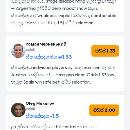
ඔස්ට්‍රියාව කාණ්ඩ stage disappointing ලෙස ක්‍රීඩා කළා
— Argentina ඉදිරිපිට zero impact show කළා.
ස්පාඤ්ඤය ඒ weakness exploit කරනවා, comfortable
ජය ලැබෙනවා. ෆෝරා (-1.5) ස්ථිර selection.
Роман Черненький
කේපර්
ඔඩ්ස් 1.33
ස්පාඤ්ඤය ජය @1.33
ස්පාඤ්ඤය individual players ලෙස ද team unit ලෙස ද
Austria ට ඉදිරියෙන් — class gap clear. Odds 1.33 low
නමුත් Spain win safe bet. ස්ථිර selection.
Oleg Makarov
කේපර්
ඔඩ්ස් 2.00
ස්පාඤ්ඤය -1.5
ලා ෆූරියා රෝහා ක්‍රීඩාව full control කරනවා —