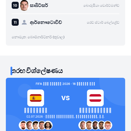
සාබිට්සර්
බොරූසියා ඩොර්ට්මන්ඩ්
ආර්නෞටොවිච්
රෙඩ් ස්ටාර් බෙල්ග්‍රේඩ්
නොමැත: බෞම්ගාර්ට්නර් (තුවාල)
තරඟ විශ්ලේෂණය