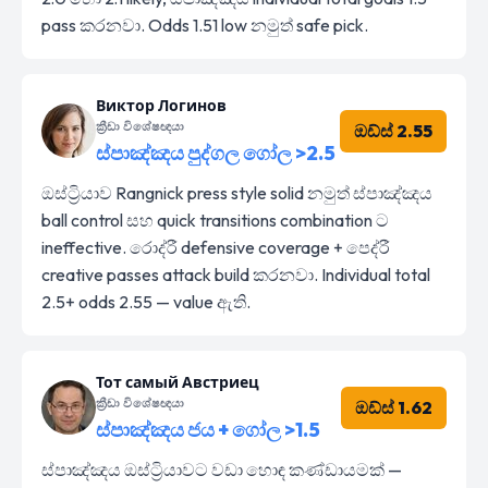
pass කරනවා. Odds 1.51 low නමුත් safe pick.
Виктор Логинов
ක්‍රීඩා විශේෂඥයා
ඔඩ්ස් 2.55
ස්පාඤ්ඤය පුද්ගල ගෝල >2.5
ඔස්ට්‍රියාව Rangnick press style solid නමුත් ස්පාඤ්ඤය
ball control සහ quick transitions combination ට
ineffective. රොද්රී defensive coverage + පෙද්රී
creative passes attack build කරනවා. Individual total
2.5+ odds 2.55 — value ඇති.
Тот самый Австриец
ක්‍රීඩා විශේෂඥයා
ඔඩ්ස් 1.62
ස්පාඤ්ඤය ජය + ගෝල >1.5
ස්පාඤ්ඤය ඔස්ට්‍රියාවට වඩා හොඳ කණ්ඩායමක් —