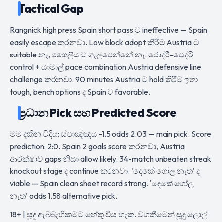
Tactical Gap
Rangnick high press Spain short pass ට ineffective — Spain
easily escape කරනවා. Low block adopt කිරීම Austria ට
suitable නෑ, ශෛලිය ට ගැලපෙන්නේ නෑ. රොද්රී-පෙද්රී
control + යාමාල් pace combination Austria defensive line
challenge කරනවා. 90 minutes Austria ට hold කිරීම ඉතා
tough, bench options ද Spain ට favorable.
ප්‍රධාන Pick සහ Predicted Score
මම දකින විදිය: ස්පාඤ්ඤය -1.5 odds 2.03 — main pick. Score
prediction: 2:0. Spain 2 goals score කරනවා, Austria
ආරක්ෂාව gaps නිසා allow likely. 34-match unbeaten streak
knockout stage ද continue කරනවා. 'දෙකේ ගෝල නැත' ද
viable — Spain clean sheet record strong. 'දෙකේ ගෝල
නැත' odds 1.58 alternative pick.
18+ | සූදු ඇබ්බැහිකමට හේතු විය හැක. වගකීමෙන් සූදු ලොල්