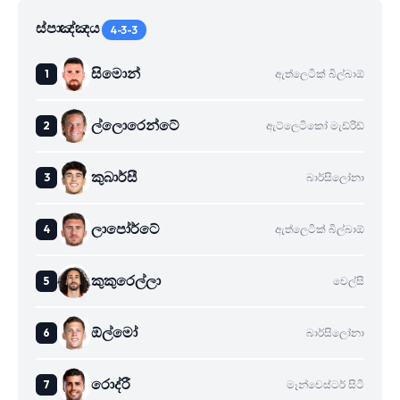
ස්පාඤ්ඤය
4-3-3
සිමොන්
ඇත්ලෙටික් බිල්බාඕ
ල්ලොරෙන්ටේ
ඇට්ලෙටිකෝ මැඩ්රිඩ්
කුබාර්සී
බාර්සිලෝනා
ලාපෝර්ටේ
ඇත්ලෙටික් බිල්බාඕ
කුකුරෙල්ලා
චෙල්සි
ඕල්මෝ
බාර්සිලෝනා
රොද්රී
මෑන්චෙස්ටර් සිටි