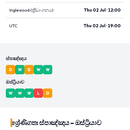
Inglewood (ක්‍රීඩාංගනය)
Thu 02 Jul · 12:00
UTC
Thu 02 Jul · 19:00
ස්පාඤ්ඤය
D
W
D
W
W
ඔස්ට්‍රියාව
W
W
W
L
D
ශ්‍රේණිගත: ස්පාඤ්ඤය – ඔස්ට්‍රියාව