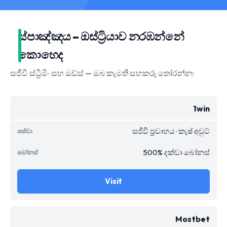
ස්පාඤ්ඤය – ඔස්ට්‍රියාව නරඹන්නේ
කොහෙද
සජීවී ස්ට්‍රීමිං සහ ඔඩ්ස් — ඔබ කැමති සහකරු තෝරන්න:
1win
සජීවී ප්‍රවාහය · කැෂ් අවුට්
500% දක්වා බෝනස්
Visit
Mostbet