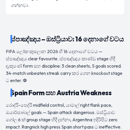
ගන්නවා.
ස්පාඤ්ඤය – ඔස්ට්‍රියාව: 16 දෙනාගේ වටය
FIFA ලෝක කුසලාන 2026 හි 16 දෙනාගේ වටය —
ස්පාඤ්ඤය clear favourite. ස්පාඤ්ඤය කාණ්ඩ stage හිදී
දැකුණේ form සහ discipline: 3 clean sheets, 5 goals scored.
34-match unbeaten streak carry කර ගෙන knockout stage
ට enter. ⚽
Spain Form සහ Austria Weakness
රොද්රී-පෙද්රී midfield control, යාමාල් right flank pace,
ඔයාර්සාබාල් goals — Spain attack dangerous. ඔස්ට්‍රියාව
ගෝල 6 ක් group stage හිදී දුන්නා, Argentina ඉදිරිපිට zero
impact. Rangnick high press Spain short pass ට ineffective.