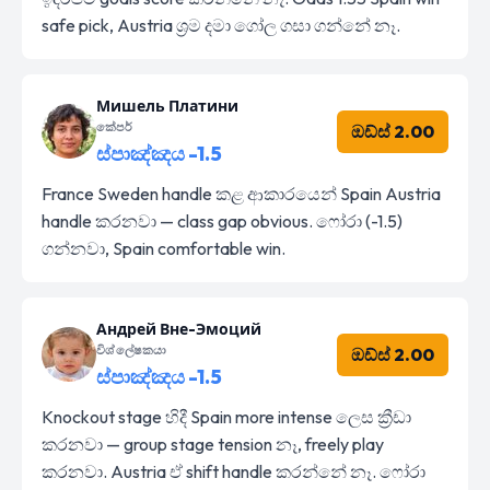
safe pick, Austria ශ්‍රම දමා ගෝල ගසා ගන්නේ නෑ.
Мишель Платини
කේපර්
ඔඩ්ස් 2.00
ස්පාඤ්ඤය -1.5
France Sweden handle කළ ආකාරයෙන් Spain Austria
handle කරනවා — class gap obvious. ෆෝරා (-1.5)
ගන්නවා, Spain comfortable win.
Андрей Вне-Эмоций
විශ්ලේෂකයා
ඔඩ්ස් 2.00
ස්පාඤ්ඤය -1.5
Knockout stage හිදී Spain more intense ලෙස ක්‍රීඩා
කරනවා — group stage tension නෑ, freely play
කරනවා. Austria ඒ shift handle කරන්නේ නෑ. ෆෝරා