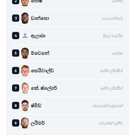
පොෂ්
මේන්ස්
ඩාන්සො
ටොටෙන්හෑම්
ඇලාබා
රියල් මැඩ්රිඩ්
ම්වෙනේ
මේන්ස්
සෙයිවාල්ඩ්
ආර්බී ලයිප්සිග්
කේ. ෂ්ලේගර්
ආර්බී ලයිප්සිග්
ෂ්මිඩ්
වෙයාඩෙර් බ්‍රෙමෙන්
ලයිමර්
බේයාර්න් මූනිච්