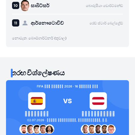
සාබිට්සර්
බොරූසියා ඩොර්ට්මන්ඩ්
ආර්නෞටොවිච්
රෙඩ් ස්ටාර් බෙල්ග්‍රේඩ්
නොමැත: බෞම්ගාර්ට්නර් (තුවාල)
තරඟ විශ්ලේෂණය