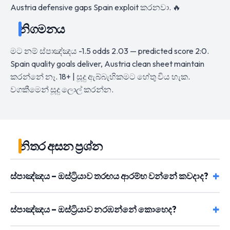
Austria defensive gaps Spain exploit කරනවා. 🔥
නිගමනය
මට නම් ස්පාඤ්ඤය -1.5 odds 2.03 — predicted score 2:0.
Spain quality goals deliver, Austria clean sheet maintain
කරන්නේ නෑ. 18+ | සූදු ඇබ්බැහිකමට හේතු විය හැක.
වගකීමෙන් සූදු ලොල් කරන්න.
නිතර අසන ප්‍රශ්න
ස්පාඤ්ඤය – ඔස්ට්‍රියාව තරඟය ආරම්භ වන්නේ කවදාද?
ස්පාඤ්ඤය – ඔස්ට්‍රියාව නරඹන්නේ කොහෙද?