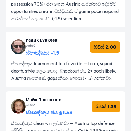
possession 70%+ රදා ගෙන Austria ආරක්ෂාව ඉදිරිපිට
opportunities create. ඔස්ට්‍රියාව ඒ game pace respond
කරන්නේ නෑ. ෆෝරා (-1.5) selection.
Радик Буркеев
කේපර්
ඔඩ්ස් 2.00
ස්පාඤ්ඤය -1.5
ස්පාඤ්ඤය tournament top favorite — form, squad
depth, style ලෙස හොඳ. Knockout ජය 2+ goals likely,
Austria ආරක්ෂාව gaps නිසා. ෆෝරා (-1.5) ගන්නවා.
Майк Прогнозов
කේපර්
ඔඩ්ස් 1.33
ස්පාඤ්ඤය ජය @1.33
ස්පාඤ්ඤය clean win ලබනවා — Austria top defense
ඉදිරිපිට goals score කරන්නේ නෑ. Odds 1.33 Spain win