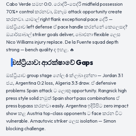
Cabo Verde සමඟ 0:0. රොද්රී-පෙද්රී midfield possession
70%+ control කරනවා, ඕනෑම attack opportunity create
කරනවා. යාමාල් right flank exceptional pace දේරී —
ඔස්ට්‍රියාව left defense ඒ pace handle කරන්නේ කෙලෙසද?
ඔයාර්සාබාල් striker goals deliver, බාෙඑනා flexible ලෙස
Nico Williams injury replace. De la Fuente squad depth
strong — bench quality ද ඉහළ. 🔥
ඔස්ට්‍රියාව: ආරක්ෂාවේ Gaps
ඔස්ට්‍රියාව group stage ගෝල 6 ක් ලබා දුන්නා — Jordan 3:1
ජය, Argentina 0:2 loss, Algeria 3:3 draw. ඒ defensive
problems Spain attack ට ලොකු opportunity. Rangnick high
press style solid නමුත් Spain short pass combinations ඒ
press bypass කරනවා easily. Argentina ඉදිරිපිට zero impact
show කළ Austria top-class opponents ට face කරන විට
vulnerable. Arnautovic striker ලෙස isolation — Simon
blocking challenge.