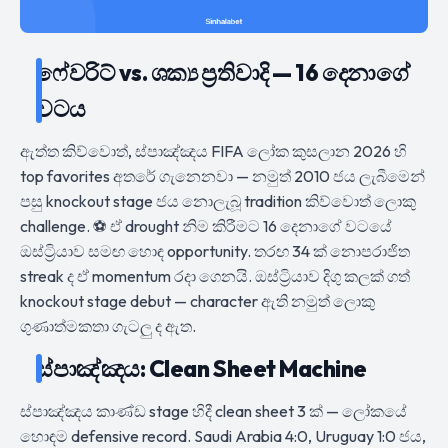
ෆේවරිට් vs. ශක්‍ය ප්‍රතිවාදි — 16 දෙනාගේ
වටය
ඇත්ත කිව්වොත්, ස්පාඤ්ඤය FIFA ලෝක කුසලාන 2026 හි
top favorites අතරේ ගැනෙනවා — නමුත් 2010 ජය ලැබීමෙන්
පසු knockout stage ජය නොලැබූ tradition කිව්වොත් ලොකු
challenge. ⚽ ඒ drought නිම කිරීමට 16 දෙනාගේ වටයේ
ඔස්ට්‍රියාව සමඟ හොඳ opportunity. තරඟ 34 ක් නොපරාජිත
streak ද ඒ momentum රදා ගෙනයි. ඔස්ට්‍රියාව දිගු කලක් ගත්
knockout stage debut — character ඇති නමුත් ලොකු
ගුණාත්මකතා ගැටලු ද ඇත.
ස්පාඤ්ඤය: Clean Sheet Machine
ස්පාඤ්ඤය කාණ්ඩ stage හිදී clean sheet 3 ක් — ලෝකයේ
හොඳම defensive record. Saudi Arabia 4:0, Uruguay 1:0 ජය,