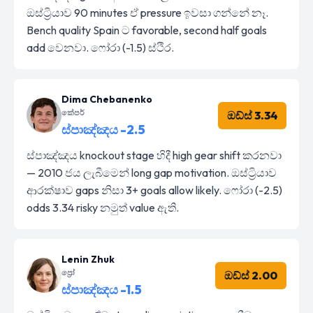
ඔස්ට්‍රියාව 90 minutes ඒ pressure ඉවසා ගන්නේ නෑ.
Bench quality Spain ට favorable, second half goals
add වෙනවා. ෆෝරා (-1.5) ස්ථිර.
Dima Chebanenko
කේපර්
ඔඩ්ස් 3.34
ස්පාඤ්ඤය -2.5
ස්පාඤ්ඤය knockout stage හිදී high gear shift කරනවා
— 2010 ජය ලැබීමෙන් long gap motivation. ඔස්ට්‍රියාව
ආරක්ෂාව gaps නිසා 3+ goals allow likely. ෆෝරා (-2.5)
odds 3.34 risky නමුත් value ඇති.
Lenin Zhuk
ප්‍රෝ
ඔඩ්ස් 2.00
ස්පාඤ්ඤය -1.5