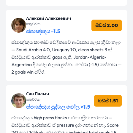
Алексей Алексеевич
කතුවරයා
ඔඩ්ස් 2.00
ස්පාඤ්ඤය -1.5
ස්පාඤ්ඤය කාණ්ඩ වේදිකාවේ ආධිපත්‍ය ලෙස ක්‍රීඩා කළා
— Saudi Arabia 4:0, Uruguay 1:0, clean sheets 3 ක්.
ඔස්ට්‍රියාව ආරක්ෂාව gaps ඇති, Jordan-Algeria-
Argentina දී ගෝල 6 ලබා දුන්නා. ෆෝරා (-1.5) ගන්නවා —
2 goals win ස්ථිර.
Сан Палыч
කතුවරයා
ඔඩ්ස් 1.51
ස්පාඤ්ඤය පුද්ගල ගෝල >1.5
ස්පාඤ්ඤය high press flanks හරහා ක්‍රීඩා කරනවා —
ඔස්ට්‍රියාව ආරක්ෂාව ඒ pressure දරා ගන්නේ නෑ. Score
2:0 හෝ 2:1 likely, ස්පාඤ්ඤය individual total goals 1.5