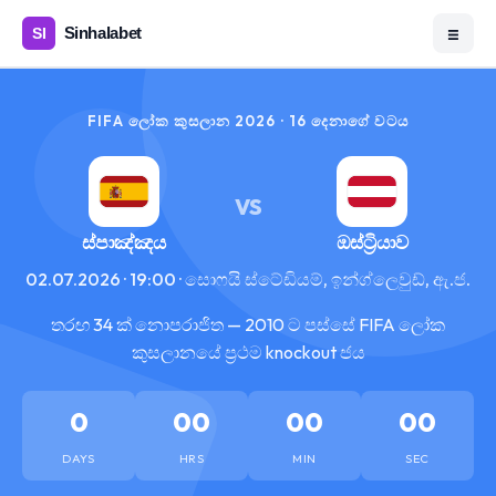
☰
FIFA ලෝක කුසලාන 2026 · 16 දෙනාගේ වටය
VS
ස්පාඤ්ඤය
ඔස්ට්‍රියාව
02.07.2026 · 19:00 · සොෆයි ස්ටේඩියම්, ඉන්ග්ලෙවුඩ්, ඇ.ජ.
තරඟ 34 ක් නොපරාජිත — 2010 ට පස්සේ FIFA ලෝක
කුසලානයේ ප්‍රථම knockout ජය
0
00
00
00
DAYS
HRS
MIN
SEC