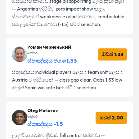
ඔස්ට්‍රියාව කාණ්ඩ stage disappointing ලෙස ක්‍රීඩා කළා
— Argentina ඉදිරිපිට zero impact show කළා.
ස්පාඤ්ඤය ඒ weakness exploit කරනවා, comfortable
ජය ලැබෙනවා. ෆෝරා (-1.5) ස්ථිර selection.
Роман Черненький
කේපර්
ඔඩ්ස් 1.33
ස්පාඤ්ඤය ජය @1.33
ස්පාඤ්ඤය individual players ලෙස ද team unit ලෙස ද
Austria ට ඉදිරියෙන් — class gap clear. Odds 1.33 low
නමුත් Spain win safe bet. ස්ථිර selection.
Oleg Makarov
කේපර්
ඔඩ්ස් 2.00
ස්පාඤ්ඤය -1.5
ලා ෆූරියා රෝහා ක්‍රීඩාව full control කරනවා —