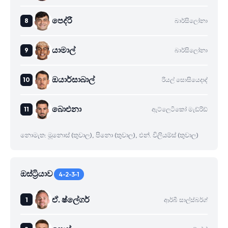
පෙද්රී
බාර්සිලෝනා
යාමාල්
බාර්සිලෝනා
ඔයාර්සාබාල්
රියල් සොසියෙදාද්
බාෙඑනා
ඇට්ලෙටිකෝ මැඩ්රිඩ්
නොමැත: මූනොස් (තුවාල), පිනො (තුවාල), එන්. විලියම්ස් (තුවාල)
ඔස්ට්‍රියාව
4-2-3-1
ඒ. ෂ්ලේගර්
ආර්බී සාල්ස්බර්ග්