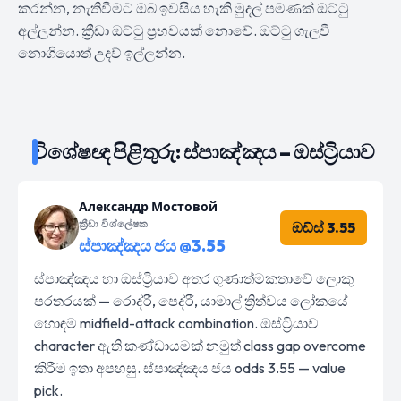
කරන්න, නැතිවීමට ඔබ ඉවසිය හැකි මුදල් පමණක් ඔට්ටු
අල්ලන්න. ක්‍රීඩා ඔට්ටු ප්‍රභවයක් නොවේ. ඔට්ටු ගැලවී
නොගියොත් උදව් ඉල්ලන්න.
විශේෂඥ පිළිතුරු: ස්පාඤ්ඤය – ඔස්ට්‍රියාව
Александр Мостовой
ක්‍රීඩා විශ්ලේෂක
ඔඩ්ස් 3.55
ස්පාඤ්ඤය ජය @3.55
ස්පාඤ්ඤය හා ඔස්ට්‍රියාව අතර ගුණාත්මකතාවේ ලොකු
පරතරයක් — රොද්රී, පෙද්රී, යාමාල් ත්‍රිත්වය ලෝකයේ
හොඳම midfield-attack combination. ඔස්ට්‍රියාව
character ඇති කණ්ඩායමක් නමුත් class gap overcome
කිරීම ඉතා අපහසු. ස්පාඤ්ඤය ජය odds 3.55 — value
pick.