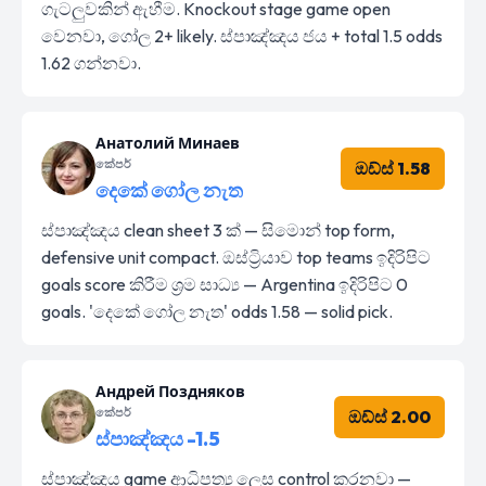
ගැටලුවකින් ඇහීම. Knockout stage game open
වෙනවා, ගෝල 2+ likely. ස්පාඤ්ඤය ජය + total 1.5 odds
1.62 ගන්නවා.
Анатолий Минаев
කේපර්
ඔඩ්ස් 1.58
දෙකේ ගෝල නැත
ස්පාඤ්ඤය clean sheet 3 ක් — සිමොන් top form,
defensive unit compact. ඔස්ට්‍රියාව top teams ඉදිරිපිට
goals score කිරීම ශ්‍රම සාධ්‍ය — Argentina ඉදිරිපිට 0
goals. 'දෙකේ ගෝල නැත' odds 1.58 — solid pick.
Андрей Поздняков
කේපර්
ඔඩ්ස් 2.00
ස්පාඤ්ඤය -1.5
ස්පාඤ්ඤය game ආධිපත්‍ය ලෙස control කරනවා —