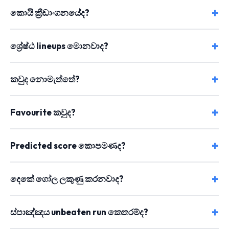
කොයි ක්‍රීඩාංගනයේද?
ශ්‍රේෂ්ඨ lineups මොනවාද?
කවුද නොමැත්තේ?
Favourite කවුද?
Predicted score කොපමණද?
දෙකේ ගෝල ලකුණු කරනවාද?
ස්පාඤ්ඤය unbeaten run කෙතරම්ද?