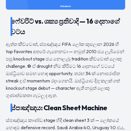
ෆේවරිට් vs. ශක්‍ය ප්‍රතිවාදි — 16 දෙනාගේ
වටය
ඇත්ත කිව්වොත්, ස්පාඤ්ඤය FIFA ලෝක කුසලාන 2026 හි
top favorites අතරේ ගැනෙනවා — නමුත් 2010 ජය ලැබීමෙන්
පසු knockout stage ජය නොලැබූ tradition කිව්වොත් ලොකු
challenge. ⚽ ඒ drought නිම කිරීමට 16 දෙනාගේ වටයේ
ඔස්ට්‍රියාව සමඟ හොඳ opportunity. තරඟ 34 ක් නොපරාජිත
streak ද ඒ momentum රදා ගෙනයි. ඔස්ට්‍රියාව දිගු කලක් ගත්
knockout stage debut — character ඇති නමුත් ලොකු
ගුණාත්මකතා ගැටලු ද ඇත.
ස්පාඤ්ඤය: Clean Sheet Machine
ස්පාඤ්ඤය කාණ්ඩ stage හිදී clean sheet 3 ක් — ලෝකයේ
හොඳම defensive record. Saudi Arabia 4:0, Uruguay 1:0 ජය,