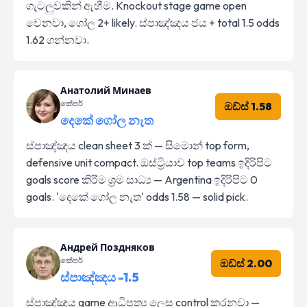
ගැටලුවකින් ඇහීම. Knockout stage game open
වෙනවා, ගෝල 2+ likely. ස්පාඤ්ඤය ජය + total 1.5 odds
1.62 ගන්නවා.
Анатолий Минаев
කේපර්
ඔඩ්ස් 1.58
දෙකේ ගෝල නැත
ස්පාඤ්ඤය clean sheet 3 ක් — සිමොන් top form,
defensive unit compact. ඔස්ට්‍රියාව top teams ඉදිරිපිට
goals score කිරීම ශ්‍රම සාධ්‍ය — Argentina ඉදිරිපිට 0
goals. 'දෙකේ ගෝල නැත' odds 1.58 — solid pick.
Андрей Поздняков
කේපර්
ඔඩ්ස් 2.00
ස්පාඤ්ඤය -1.5
ස්පාඤ්ඤය game ආධිපත්‍ය ලෙස control කරනවා —