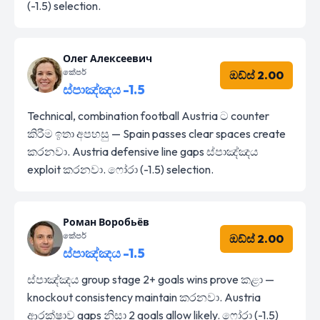
(-1.5) selection.
Олег Алексеевич
කේපර්
ඔඩ්ස් 2.00
ස්පාඤ්ඤය -1.5
Technical, combination football Austria ට counter
කිරීම ඉතා අපහසු — Spain passes clear spaces create
කරනවා. Austria defensive line gaps ස්පාඤ්ඤය
exploit කරනවා. ෆෝරා (-1.5) selection.
Роман Воробьёв
කේපර්
ඔඩ්ස් 2.00
ස්පාඤ්ඤය -1.5
ස්පාඤ්ඤය group stage 2+ goals wins prove කළා —
knockout consistency maintain කරනවා. Austria
ආරක්ෂාව gaps නිසා 2 goals allow likely. ෆෝරා (-1.5)