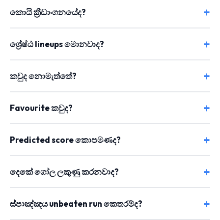
කොයි ක්‍රීඩාංගනයේද?
ශ්‍රේෂ්ඨ lineups මොනවාද?
කවුද නොමැත්තේ?
Favourite කවුද?
Predicted score කොපමණද?
දෙකේ ගෝල ලකුණු කරනවාද?
ස්පාඤ්ඤය unbeaten run කෙතරම්ද?