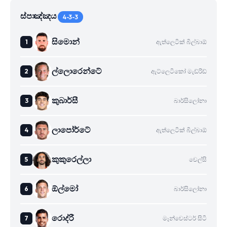
ස්පාඤ්ඤය
4-3-3
සිමොන්
ඇත්ලෙටික් බිල්බාඕ
ල්ලොරෙන්ටේ
ඇට්ලෙටිකෝ මැඩ්රිඩ්
කුබාර්සී
බාර්සිලෝනා
ලාපෝර්ටේ
ඇත්ලෙටික් බිල්බාඕ
කුකුරෙල්ලා
චෙල්සි
ඕල්මෝ
බාර්සිලෝනා
රොද්රී
මෑන්චෙස්ටර් සිටි