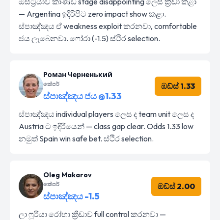
ඔස්ට්‍රියාව කාණ්ඩ stage disappointing ලෙස ක්‍රීඩා කළා
— Argentina ඉදිරිපිට zero impact show කළා.
ස්පාඤ්ඤය ඒ weakness exploit කරනවා, comfortable
ජය ලැබෙනවා. ෆෝරා (-1.5) ස්ථිර selection.
Роман Черненький
කේපර්
ඔඩ්ස් 1.33
ස්පාඤ්ඤය ජය @1.33
ස්පාඤ්ඤය individual players ලෙස ද team unit ලෙස ද
Austria ට ඉදිරියෙන් — class gap clear. Odds 1.33 low
නමුත් Spain win safe bet. ස්ථිර selection.
Oleg Makarov
කේපර්
ඔඩ්ස් 2.00
ස්පාඤ්ඤය -1.5
ලා ෆූරියා රෝහා ක්‍රීඩාව full control කරනවා —