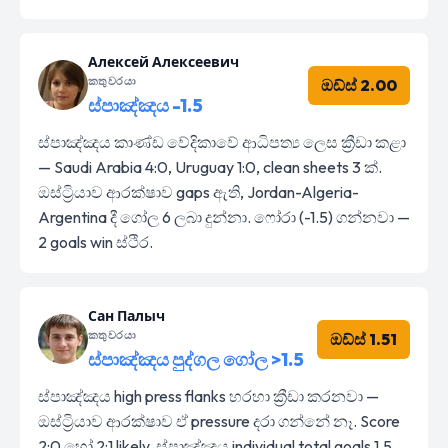
Алексей Алексеевич
කතුවරයා
ඔඩ්ස් 2.00
ස්පාඤ්ඤය -1.5
ස්පාඤ්ඤය කාණ්ඩ වේදිකාවේ ආධිපත්‍ය ලෙස ක්‍රීඩා කළා
— Saudi Arabia 4:0, Uruguay 1:0, clean sheets 3 ක්.
ඔස්ට්‍රියාව ආරක්ෂාව gaps ඇති, Jordan-Algeria-
Argentina දී ගෝල 6 ලබා දුන්නා. ෆෝරා (-1.5) ගන්නවා —
2 goals win ස්ථිර.
Сан Палыч
කතුවරයා
ඔඩ්ස් 1.51
ස්පාඤ්ඤය පුද්ගල ගෝල >1.5
ස්පාඤ්ඤය high press flanks හරහා ක්‍රීඩා කරනවා —
ඔස්ට්‍රියාව ආරක්ෂාව ඒ pressure දරා ගන්නේ නෑ. Score
2:0 හෝ 2:1 likely, ස්පාඤ්ඤය individual total goals 1.5