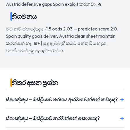
Austria defensive gaps Spain exploit කරනවා. 🔥
නිගමනය
මට නම් ස්පාඤ්ඤය -1.5 odds 2.03 — predicted score 2:0.
Spain quality goals deliver, Austria clean sheet maintain
කරන්නේ නෑ. 18+ | සූදු ඇබ්බැහිකමට හේතු විය හැක.
වගකීමෙන් සූදු ලොල් කරන්න.
නිතර අසන ප්‍රශ්න
ස්පාඤ්ඤය – ඔස්ට්‍රියාව තරඟය ආරම්භ වන්නේ කවදාද?
ස්පාඤ්ඤය – ඔස්ට්‍රියාව නරඹන්නේ කොහෙද?