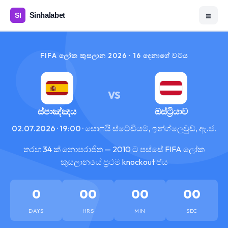
☰
FIFA ලෝක කුසලාන 2026 · 16 දෙනාගේ වටය
VS
ස්පාඤ්ඤය
ඔස්ට්‍රියාව
02.07.2026 · 19:00 · සොෆයි ස්ටේඩියම්, ඉන්ග්ලෙවුඩ්, ඇ.ජ.
තරඟ 34 ක් නොපරාජිත — 2010 ට පස්සේ FIFA ලෝක
කුසලානයේ ප්‍රථම knockout ජය
0
00
00
00
DAYS
HRS
MIN
SEC