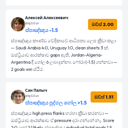
Алексей Алексеевич
කතුවරයා
ඔඩ්ස් 2.00
ස්පාඤ්ඤය -1.5
ස්පාඤ්ඤය කාණ්ඩ වේදිකාවේ ආධිපත්‍ය ලෙස ක්‍රීඩා කළා
— Saudi Arabia 4:0, Uruguay 1:0, clean sheets 3 ක්.
ඔස්ට්‍රියාව ආරක්ෂාව gaps ඇති, Jordan-Algeria-
Argentina දී ගෝල 6 ලබා දුන්නා. ෆෝරා (-1.5) ගන්නවා —
2 goals win ස්ථිර.
Сан Палыч
කතුවරයා
ඔඩ්ස් 1.51
ස්පාඤ්ඤය පුද්ගල ගෝල >1.5
ස්පාඤ්ඤය high press flanks හරහා ක්‍රීඩා කරනවා —
ඔස්ට්‍රියාව ආරක්ෂාව ඒ pressure දරා ගන්නේ නෑ. Score
2:0 හෝ 2:1 likely, ස්පාඤ්ඤය individual total goals 1.5