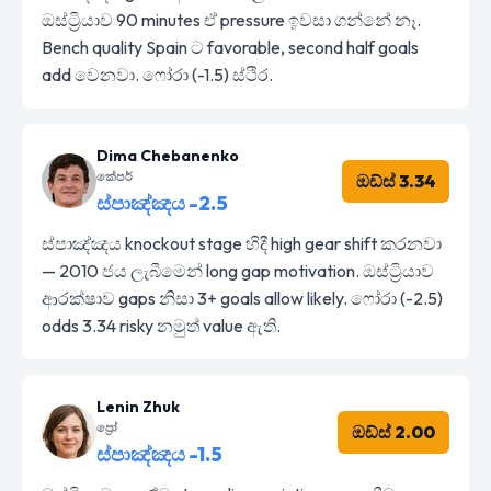
ඔස්ට්‍රියාව 90 minutes ඒ pressure ඉවසා ගන්නේ නෑ.
Bench quality Spain ට favorable, second half goals
add වෙනවා. ෆෝරා (-1.5) ස්ථිර.
Dima Chebanenko
කේපර්
ඔඩ්ස් 3.34
ස්පාඤ්ඤය -2.5
ස්පාඤ්ඤය knockout stage හිදී high gear shift කරනවා
— 2010 ජය ලැබීමෙන් long gap motivation. ඔස්ට්‍රියාව
ආරක්ෂාව gaps නිසා 3+ goals allow likely. ෆෝරා (-2.5)
odds 3.34 risky නමුත් value ඇති.
Lenin Zhuk
ප්‍රෝ
ඔඩ්ස් 2.00
ස්පාඤ්ඤය -1.5