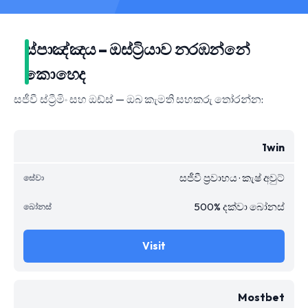
ස්පාඤ්ඤය – ඔස්ට්‍රියාව නරඹන්නේ
කොහෙද
සජීවී ස්ට්‍රීමිං සහ ඔඩ්ස් — ඔබ කැමති සහකරු තෝරන්න:
1win
සජීවී ප්‍රවාහය · කැෂ් අවුට්
500% දක්වා බෝනස්
Visit
Mostbet