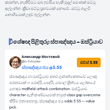
කරන්න, නැතිවීමට ඔබ ඉවසිය හැකි මුදල් පමණක් ඔට්ටු
අල්ලන්න. ක්‍රීඩා ඔට්ටු ප්‍රභවයක් නොවේ. ඔට්ටු ගැලවී
නොගියොත් උදව් ඉල්ලන්න.
විශේෂඥ පිළිතුරු: ස්පාඤ්ඤය – ඔස්ට්‍රියාව
Александр Мостовой
ක්‍රීඩා විශ්ලේෂක
ඔඩ්ස් 3.55
ස්පාඤ්ඤය ජය @3.55
ස්පාඤ්ඤය හා ඔස්ට්‍රියාව අතර ගුණාත්මකතාවේ ලොකු
පරතරයක් — රොද්රී, පෙද්රී, යාමාල් ත්‍රිත්වය ලෝකයේ
හොඳම midfield-attack combination. ඔස්ට්‍රියාව
character ඇති කණ්ඩායමක් නමුත් class gap overcome
කිරීම ඉතා අපහසු. ස්පාඤ්ඤය ජය odds 3.55 — value
pick.