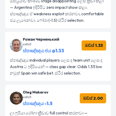
ඔස්ට්‍රියාව කාණ්ඩ stage disappointing ලෙස ක්‍රීඩා කළා
— Argentina ඉදිරිපිට zero impact show කළා.
ස්පාඤ්ඤය ඒ weakness exploit කරනවා, comfortable
ජය ලැබෙනවා. ෆෝරා (-1.5) ස්ථිර selection.
Роман Черненький
කේපර්
ඔඩ්ස් 1.33
ස්පාඤ්ඤය ජය @1.33
ස්පාඤ්ඤය individual players ලෙස ද team unit ලෙස ද
Austria ට ඉදිරියෙන් — class gap clear. Odds 1.33 low
නමුත් Spain win safe bet. ස්ථිර selection.
Oleg Makarov
කේපර්
ඔඩ්ස් 2.00
ස්පාඤ්ඤය -1.5
ලා ෆූරියා රෝහා ක්‍රීඩාව full control කරනවා —