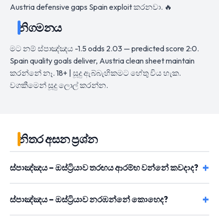
Austria defensive gaps Spain exploit කරනවා. 🔥
නිගමනය
මට නම් ස්පාඤ්ඤය -1.5 odds 2.03 — predicted score 2:0.
Spain quality goals deliver, Austria clean sheet maintain
කරන්නේ නෑ. 18+ | සූදු ඇබ්බැහිකමට හේතු විය හැක.
වගකීමෙන් සූදු ලොල් කරන්න.
නිතර අසන ප්‍රශ්න
ස්පාඤ්ඤය – ඔස්ට්‍රියාව තරඟය ආරම්භ වන්නේ කවදාද?
ස්පාඤ්ඤය – ඔස්ට්‍රියාව නරඹන්නේ කොහෙද?