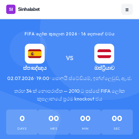
☰
FIFA ලෝක කුසලාන 2026 · 16 දෙනාගේ වටය
VS
ස්පාඤ්ඤය
ඔස්ට්‍රියාව
02.07.2026 · 19:00 · සොෆයි ස්ටේඩියම්, ඉන්ග්ලෙවුඩ්, ඇ.ජ.
තරඟ 34 ක් නොපරාජිත — 2010 ට පස්සේ FIFA ලෝක
කුසලානයේ ප්‍රථම knockout ජය
0
00
00
00
DAYS
HRS
MIN
SEC