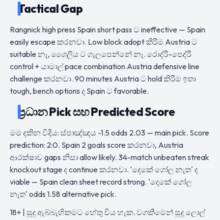
Tactical Gap
Rangnick high press Spain short pass ට ineffective — Spain
easily escape කරනවා. Low block adopt කිරීම Austria ට
suitable නෑ, ශෛලිය ට ගැලපෙන්නේ නෑ. රොද්රී-පෙද්රී
control + යාමාල් pace combination Austria defensive line
challenge කරනවා. 90 minutes Austria ට hold කිරීම ඉතා
tough, bench options ද Spain ට favorable.
ප්‍රධාන Pick සහ Predicted Score
මම දකින විදිය: ස්පාඤ්ඤය -1.5 odds 2.03 — main pick. Score
prediction: 2:0. Spain 2 goals score කරනවා, Austria
ආරක්ෂාව gaps නිසා allow likely. 34-match unbeaten streak
knockout stage ද continue කරනවා. 'දෙකේ ගෝල නැත' ද
viable — Spain clean sheet record strong. 'දෙකේ ගෝල
නැත' odds 1.58 alternative pick.
18+ | සූදු ඇබ්බැහිකමට හේතු විය හැක. වගකීමෙන් සූදු ලොල්