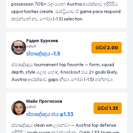
possession 70%+ රදා ගෙන Austria ආරක්ෂාව ඉදිරිපිට
opportunities create. ඔස්ට්‍රියාව ඒ game pace respond
කරන්නේ නෑ. ෆෝරා (-1.5) selection.
Радик Буркеев
කේපර්
ඔඩ්ස් 2.00
ස්පාඤ්ඤය -1.5
ස්පාඤ්ඤය tournament top favorite — form, squad
depth, style ලෙස හොඳ. Knockout ජය 2+ goals likely,
Austria ආරක්ෂාව gaps නිසා. ෆෝරා (-1.5) ගන්නවා.
Майк Прогнозов
කේපර්
ඔඩ්ස් 1.33
ස්පාඤ්ඤය ජය @1.33
ස්පාඤ්ඤය clean win ලබනවා — Austria top defense
ඉදිරිපිට goals score කරන්නේ නෑ. Odds 1.33 Spain win