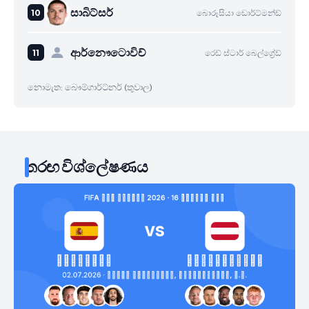
සාබිට්සර්
බොරූසියා ඩොර්ට්මන්ඩ්
ආර්නෞටොවිච්
රෙඩ් ස්ටාර් බෙල්ග්‍රේඩ්
නොමැත: බෞම්ගාර්ට්නර් (තුවාල)
තරඟ විශ්ලේෂණය