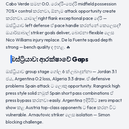
Cabo Verde සමඟ 0:0. රොද්රී-පෙද්රී midfield possession
70%+ control කරනවා, ඕනෑම attack opportunity create
කරනවා. යාමාල් right flank exceptional pace දේරී —
ඔස්ට්‍රියාව left defense ඒ pace handle කරන්නේ කෙලෙසද?
ඔයාර්සාබාල් striker goals deliver, බාෙඑනා flexible ලෙස
Nico Williams injury replace. De la Fuente squad depth
strong — bench quality ද ඉහළ. 🔥
ඔස්ට්‍රියාව: ආරක්ෂාවේ Gaps
ඔස්ට්‍රියාව group stage ගෝල 6 ක් ලබා දුන්නා — Jordan 3:1
ජය, Argentina 0:2 loss, Algeria 3:3 draw. ඒ defensive
problems Spain attack ට ලොකු opportunity. Rangnick high
press style solid නමුත් Spain short pass combinations ඒ
press bypass කරනවා easily. Argentina ඉදිරිපිට zero impact
show කළ Austria top-class opponents ට face කරන විට
vulnerable. Arnautovic striker ලෙස isolation — Simon
blocking challenge.