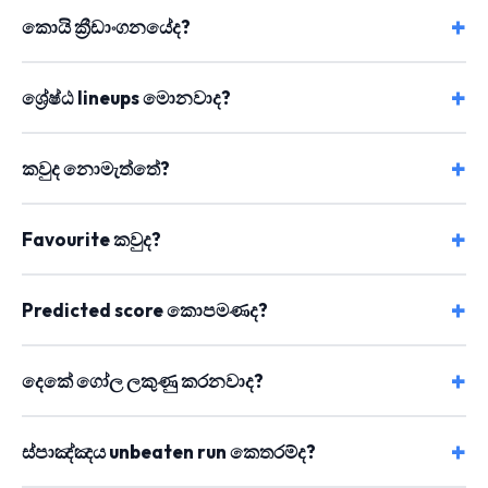
කොයි ක්‍රීඩාංගනයේද?
ශ්‍රේෂ්ඨ lineups මොනවාද?
කවුද නොමැත්තේ?
Favourite කවුද?
Predicted score කොපමණද?
දෙකේ ගෝල ලකුණු කරනවාද?
ස්පාඤ්ඤය unbeaten run කෙතරම්ද?