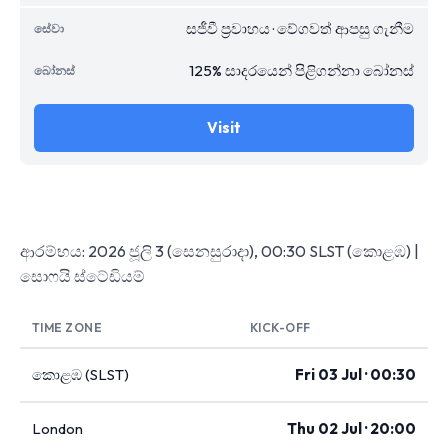
සජීවී ප්‍රවාහය · වේගවත් ආපසු ගැනීම
125% සාදරයෙන් පිළිගන්නා බෝනස්
Visit
ආරම්භය: 2026 ජූලි 3 (සෙනසුරාදා), 00:30 SLST (කොළඹ) |
සොෆයි ස්ටේඩියම්
TIME ZONE
KICK-OFF
කොළඹ (SLST)
Fri 03 Jul · 00:30
London
Thu 02 Jul · 20:00