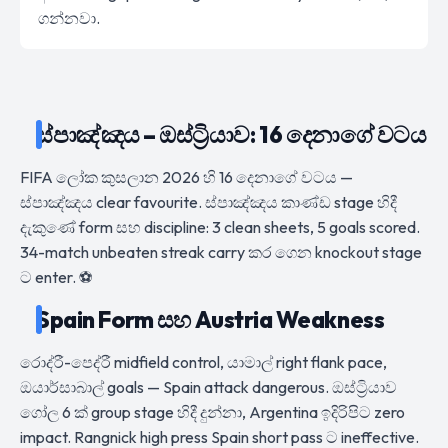
ගන්නවා.
ස්පාඤ්ඤය – ඔස්ට්‍රියාව: 16 දෙනාගේ වටය
FIFA ලෝක කුසලාන 2026 හි 16 දෙනාගේ වටය —
ස්පාඤ්ඤය clear favourite. ස්පාඤ්ඤය කාණ්ඩ stage හිදී
දැකුණේ form සහ discipline: 3 clean sheets, 5 goals scored.
34-match unbeaten streak carry කර ගෙන knockout stage
ට enter. ⚽
Spain Form සහ Austria Weakness
රොද්රී-පෙද්රී midfield control, යාමාල් right flank pace,
ඔයාර්සාබාල් goals — Spain attack dangerous. ඔස්ට්‍රියාව
ගෝල 6 ක් group stage හිදී දුන්නා, Argentina ඉදිරිපිට zero
impact. Rangnick high press Spain short pass ට ineffective.