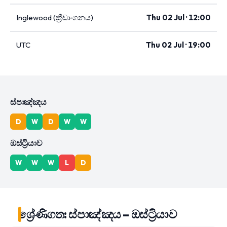
Inglewood (ක්‍රීඩාංගනය)
Thu 02 Jul · 12:00
UTC
Thu 02 Jul · 19:00
ස්පාඤ්ඤය
D
W
D
W
W
ඔස්ට්‍රියාව
W
W
W
L
D
ශ්‍රේණිගත: ස්පාඤ්ඤය – ඔස්ට්‍රියාව