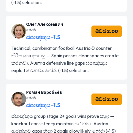
(-1.5) selection.
Олег Алексеевич
කේපර්
ඔඩ්ස් 2.00
ස්පාඤ්ඤය -1.5
Technical, combination football Austria ට counter
කිරීම ඉතා අපහසු — Spain passes clear spaces create
කරනවා. Austria defensive line gaps ස්පාඤ්ඤය
exploit කරනවා. ෆෝරා (-1.5) selection.
Роман Воробьёв
කේපර්
ඔඩ්ස් 2.00
ස්පාඤ්ඤය -1.5
ස්පාඤ්ඤය group stage 2+ goals wins prove කළා —
knockout consistency maintain කරනවා. Austria
ආරක්ෂාව gaps නිසා 2 goals allow likely. ෆෝරා (-1.5)