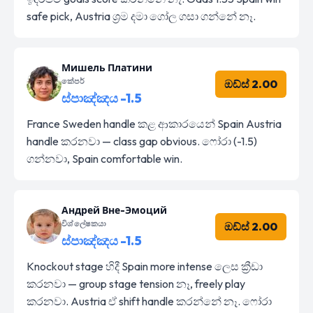
safe pick, Austria ශ්‍රම දමා ගෝල ගසා ගන්නේ නෑ.
Мишель Платини
කේපර්
ඔඩ්ස් 2.00
ස්පාඤ්ඤය -1.5
France Sweden handle කළ ආකාරයෙන් Spain Austria
handle කරනවා — class gap obvious. ෆෝරා (-1.5)
ගන්නවා, Spain comfortable win.
Андрей Вне-Эмоций
විශ්ලේෂකයා
ඔඩ්ස් 2.00
ස්පාඤ්ඤය -1.5
Knockout stage හිදී Spain more intense ලෙස ක්‍රීඩා
කරනවා — group stage tension නෑ, freely play
කරනවා. Austria ඒ shift handle කරන්නේ නෑ. ෆෝරා