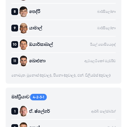
පෙද්රී
බාර්සිලෝනා
යාමාල්
බාර්සිලෝනා
ඔයාර්සාබාල්
රියල් සොසියෙදාද්
බාෙඑනා
ඇට්ලෙටිකෝ මැඩ්රිඩ්
නොමැත: මූනොස් (තුවාල), පිනො (තුවාල), එන්. විලියම්ස් (තුවාල)
ඔස්ට්‍රියාව
4-2-3-1
ඒ. ෂ්ලේගර්
ආර්බී සාල්ස්බර්ග්