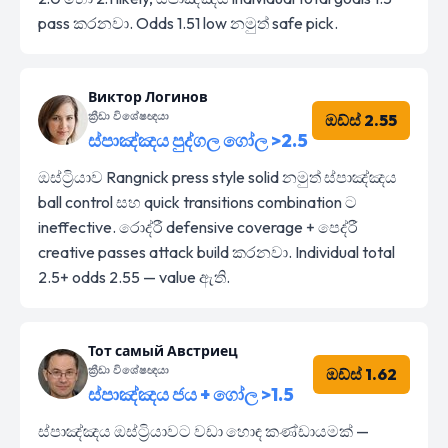
pass කරනවා. Odds 1.51 low නමුත් safe pick.
Виктор Логинов
ක්‍රීඩා විශේෂඥයා
ඔඩ්ස් 2.55
ස්පාඤ්ඤය පුද්ගල ගෝල >2.5
ඔස්ට්‍රියාව Rangnick press style solid නමුත් ස්පාඤ්ඤය
ball control සහ quick transitions combination ට
ineffective. රොද්රී defensive coverage + පෙද්රී
creative passes attack build කරනවා. Individual total
2.5+ odds 2.55 — value ඇති.
Тот самый Австриец
ක්‍රීඩා විශේෂඥයා
ඔඩ්ස් 1.62
ස්පාඤ්ඤය ජය + ගෝල >1.5
ස්පාඤ්ඤය ඔස්ට්‍රියාවට වඩා හොඳ කණ්ඩායමක් —