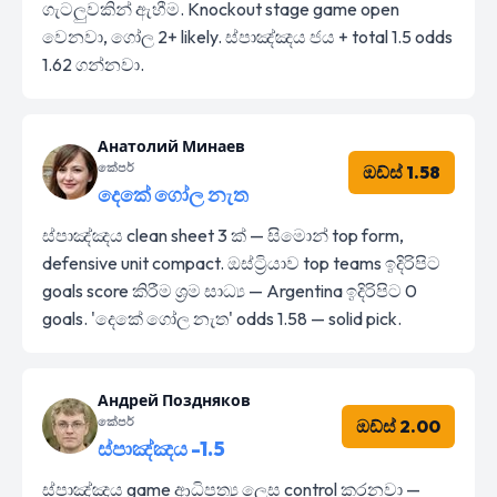
ගැටලුවකින් ඇහීම. Knockout stage game open
වෙනවා, ගෝල 2+ likely. ස්පාඤ්ඤය ජය + total 1.5 odds
1.62 ගන්නවා.
Анатолий Минаев
කේපර්
ඔඩ්ස් 1.58
දෙකේ ගෝල නැත
ස්පාඤ්ඤය clean sheet 3 ක් — සිමොන් top form,
defensive unit compact. ඔස්ට්‍රියාව top teams ඉදිරිපිට
goals score කිරීම ශ්‍රම සාධ්‍ය — Argentina ඉදිරිපිට 0
goals. 'දෙකේ ගෝල නැත' odds 1.58 — solid pick.
Андрей Поздняков
කේපර්
ඔඩ්ස් 2.00
ස්පාඤ්ඤය -1.5
ස්පාඤ්ඤය game ආධිපත්‍ය ලෙස control කරනවා —