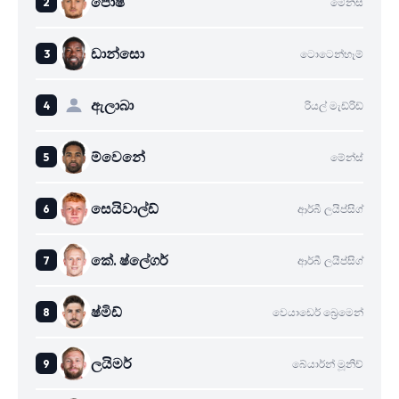
පොෂ්
මේන්ස්
ඩාන්සො
ටොටෙන්හෑම්
ඇලාබා
රියල් මැඩ්රිඩ්
ම්වෙනේ
මේන්ස්
සෙයිවාල්ඩ්
ආර්බී ලයිප්සිග්
කේ. ෂ්ලේගර්
ආර්බී ලයිප්සිග්
ෂ්මිඩ්
වෙයාඩෙර් බ්‍රෙමෙන්
ලයිමර්
බේයාර්න් මූනිච්