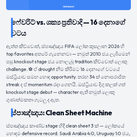
ෆේවරිට් vs. ශක්‍ය ප්‍රතිවාදි — 16 දෙනාගේ
වටය
ඇත්ත කිව්වොත්, ස්පාඤ්ඤය FIFA ලෝක කුසලාන 2026 හි
top favorites අතරේ ගැනෙනවා — නමුත් 2010 ජය ලැබීමෙන්
පසු knockout stage ජය නොලැබූ tradition කිව්වොත් ලොකු
challenge. ⚽ ඒ drought නිම කිරීමට 16 දෙනාගේ වටයේ
ඔස්ට්‍රියාව සමඟ හොඳ opportunity. තරඟ 34 ක් නොපරාජිත
streak ද ඒ momentum රදා ගෙනයි. ඔස්ට්‍රියාව දිගු කලක් ගත්
knockout stage debut — character ඇති නමුත් ලොකු
ගුණාත්මකතා ගැටලු ද ඇත.
ස්පාඤ්ඤය: Clean Sheet Machine
ස්පාඤ්ඤය කාණ්ඩ stage හිදී clean sheet 3 ක් — ලෝකයේ
හොඳම defensive record. Saudi Arabia 4:0, Uruguay 1:0 ජය,