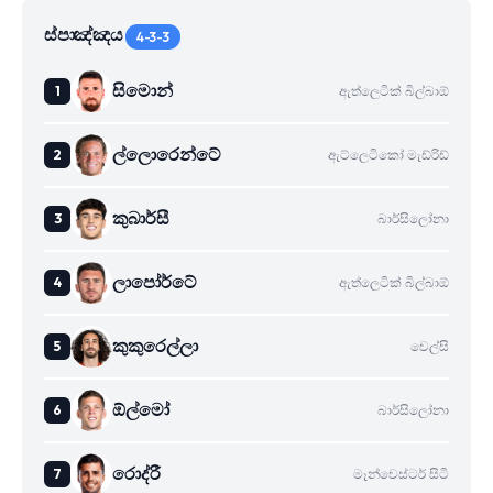
ස්පාඤ්ඤය
4-3-3
සිමොන්
ඇත්ලෙටික් බිල්බාඕ
ල්ලොරෙන්ටේ
ඇට්ලෙටිකෝ මැඩ්රිඩ්
කුබාර්සී
බාර්සිලෝනා
ලාපෝර්ටේ
ඇත්ලෙටික් බිල්බාඕ
කුකුරෙල්ලා
චෙල්සි
ඕල්මෝ
බාර්සිලෝනා
රොද්රී
මෑන්චෙස්ටර් සිටි