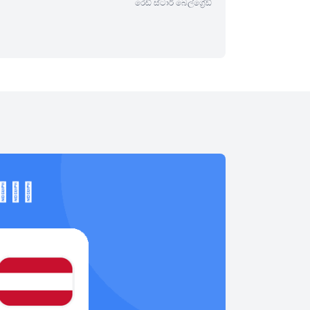
රෙඩ් ස්ටාර් බෙල්ග්‍රේඩ්