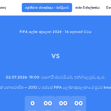
ොහෙද
ශ්‍රේණිගත: ස්පාඤ්ඤය – ඔස්ට්‍රියාව
තරඟ විශ්ලේෂණය
විශ
FIFA ලෝක කුසලාන 2026 · 16 දෙනාගේ වටය
VS
02.07.2026 · 19:00 · සොෆයි ස්ටේඩියම්, ඉන්ග්ලෙවුඩ්, ඇ.ජ.
ක් නොපරාජිත — 2010 ට පස්සේ FIFA ලෝක කුසලානයේ ප්‍රථම kno
0
00
00
00