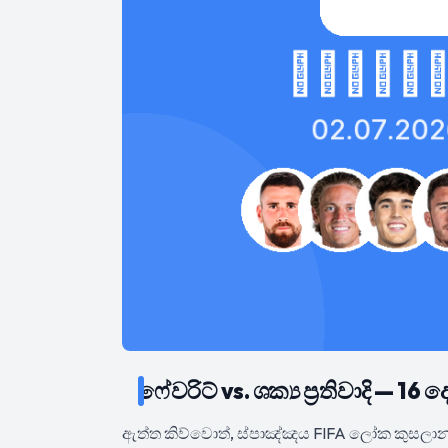
ෆේවරිට් vs. ශක්‍ය ප්‍රතිවාදි — 
ඇත්ත කිව්වොත්, ස්පාඤ්ඤය FIFA ලෝක කුසලාන 