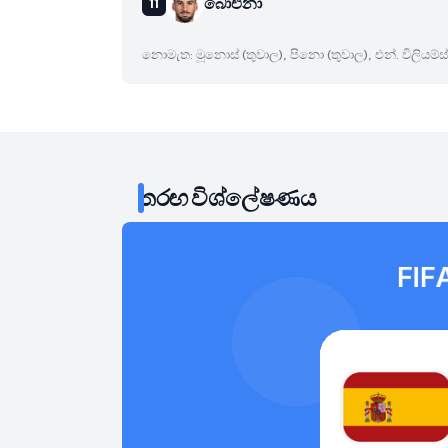
බාෙඑනා
නොමැත: මූනොස් (තුවාල), පිනො (තුවාල), එන්. විලියම්ස්
තරඟ විශ්ලේෂණය