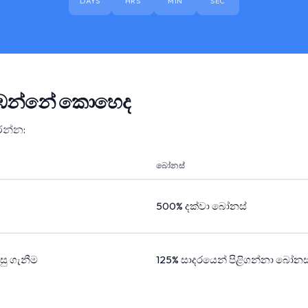
DAYS
HRS
MIN
SEC
 නරඹන්නේ කොහෙද
ෝරන්න:
බෝනස්
500% දක්වා බෝනස්
පසු ගැනීම
125% සාදරයෙන් පිළිගන්නා බෝනස