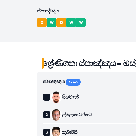
ස්පාඤ්ඤය
D
W
D
W
W
ශ්‍රේණිගත: ස්පාඤ්ඤය – ඔස්ට්
ස්පාඤ්ඤය
4-3-3
සිමොන්
ල්ලොරෙන්ටේ
කුබාර්සී