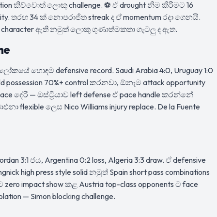
ion කිව්වොත් ලොකු challenge. ⚽ ඒ drought නිම කිරීමට 16
ty. තරඟ 34 ක් නොපරාජිත streak ද ඒ momentum රදා ගෙනයි.
t — character ඇති නමුත් ලොකු ගුණාත්මකතා ගැටලු ද ඇත.
ne
— ලෝකයේ හොඳම defensive record. Saudi Arabia 4:0, Uruguay 1:0
eld possession 70%+ control කරනවා, ඕනෑම attack opportunity
pace දේරී — ඔස්ට්‍රියාව left defense ඒ pace handle කරන්නේ
එනා flexible ලෙස Nico Williams injury replace. De la Fuente
ordan 3:1 ජය, Argentina 0:2 loss, Algeria 3:3 draw. ඒ defensive
nick high press style solid නමුත් Spain short pass combinations
ිට zero impact show කළ Austria top-class opponents ට face
lation — Simon blocking challenge.