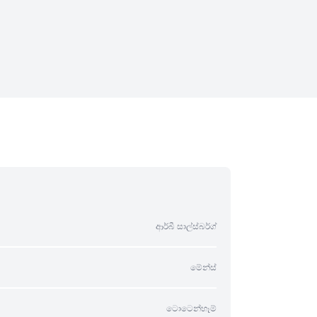
ආර්බී සාල්ස්බර්ග්
මේන්ස්
ටොටෙන්හෑම්