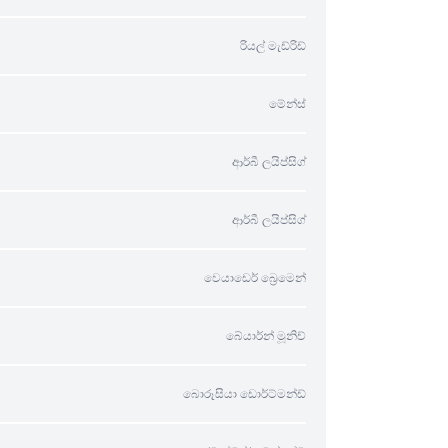
රියල් මැඩ්රිඩ්
මේන්ස්
ආර්බී ලයිප්සිග්
ආර්බී ලයිප්සිග්
වෙයාඩෙර් බ්‍රෙමෙන්
බේයාර්න් මූනිච්
බොරූසියා ඩොර්ට්මන්ඩ්