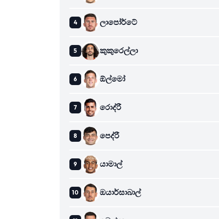
ලාපෝර්ටේ
කුකුරෙල්ලා
ඕල්මෝ
රොද්රී
පෙද්රී
යාමාල්
ඔයාර්සාබාල්