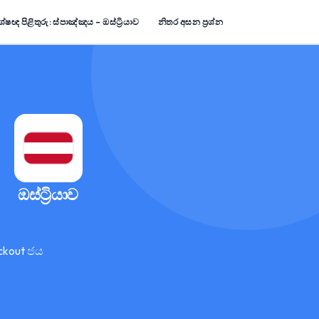
ේෂඥ පිළිතුරු: ස්පාඤ්ඤය – ඔස්ට්‍රියාව
නිතර අසන ප්‍රශ්න
ඔස්ට්‍රියාව
ckout ජය