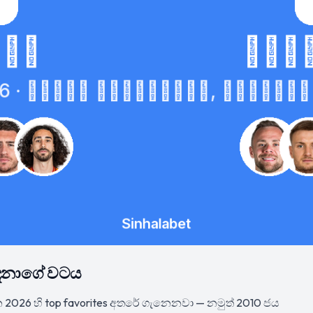
16 දෙනාගේ වටය
2026 හි top favorites අතරේ ගැනෙනවා — නමුත් 2010 ජය