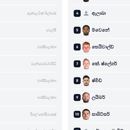
ඇලාබා
ඇත්ලෙටික් බිල්බාඕ
ම්වෙනේ
චෙල්සි
සෙයිවාල්ඩ්
බාර්සිලෝනා
කේ. ෂ්ලේගර්
මෑන්චෙස්ටර් සිටි
ෂ්මිඩ්
බාර්සිලෝනා
ලයිමර්
බාර්සිලෝනා
සාබිට්සර්
රියල් සොසියෙදාද්