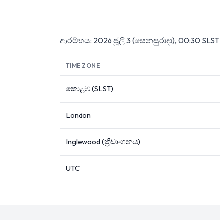
ආරම්භය: 2026 ජූලි 3 (සෙනසුරාදා), 00:30 SLS
TIME ZONE
කොළඹ (SLST)
London
Inglewood (ක්‍රීඩාංගනය)
UTC