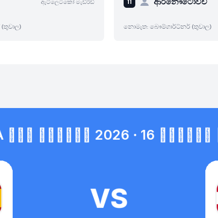
ආර්නෞටොවිච්
ඇට්ලෙටිකෝ මැඩ්රිඩ්
 (තුවාල)
නොමැත: බෞම්ගාර්ට්නර් (තුවාල)