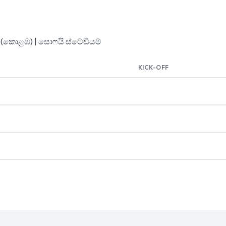
T (කොළඹ) | සොෆයි ස්ටේඩියම්
KICK-OFF