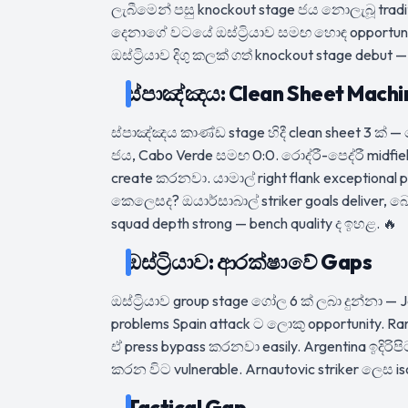
ලැබීමෙන් පසු knockout stage ජය නොලැබූ tradit
දෙනාගේ වටයේ ඔස්ට්‍රියාව සමඟ හොඳ opportuni
ඔස්ට්‍රියාව දිගු කලක් ගත් knockout stage debu
ස්පාඤ්ඤය: Clean Sheet Machi
ස්පාඤ්ඤය කාණ්ඩ stage හිදී clean sheet 3 ක් 
ජය, Cabo Verde සමඟ 0:0. රොද්රී-පෙද්රී midfi
create කරනවා. යාමාල් right flank exceptional 
කෙලෙසද? ඔයාර්සාබාල් striker goals deliver, බාෙ
squad depth strong — bench quality ද ඉහළ. 🔥
ඔස්ට්‍රියාව: ආරක්ෂාවේ Gaps
ඔස්ට්‍රියාව group stage ගෝල 6 ක් ලබා දුන්නා — J
problems Spain attack ට ලොකු opportunity. Rang
ඒ press bypass කරනවා easily. Argentina ඉදිරිප
කරන විට vulnerable. Arnautovic striker ලෙස iso
Tactical Gap