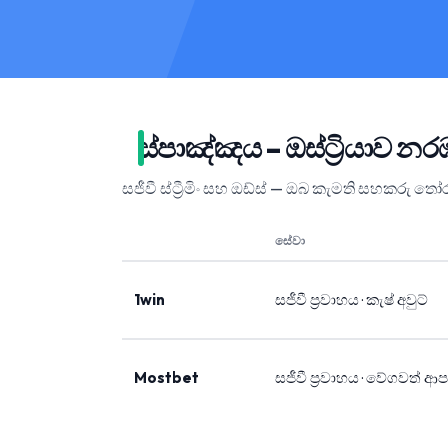
ස්පාඤ්ඤය – ඔස්ට්‍රියාව
සජීවී ස්ට්‍රීමිං සහ ඔඩ්ස් — ඔබ කැමති සහකරු ත
සේවා
1win
සජීවී ප්‍රවාහය · කැෂ් අවුට්
Mostbet
සජීවී ප්‍රවාහය · වේගවත් ආ