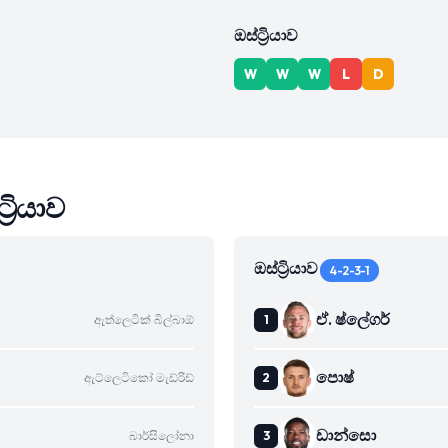
ඔස්ට්‍රියාව
W
W
W
L
D
‍රියාව
ඔස්ට්‍රියාව
4-2-3-1
ඒ. ෂ්ලේගර්
ඇත්ලෙටික් බිල්බාඕ
පොෂ්
ඇට්ලෙටිකෝ මැඩ්රිඩ්
ඩාන්සො
බාර්සිලෝනා