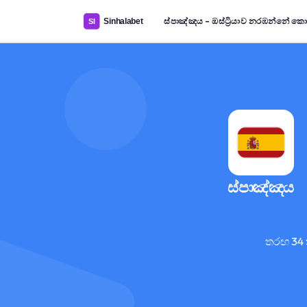
ස්පාඤ්ඤය – ඔස්ට්‍රියාව නරඹන්නේ ක
ස්පාඤ්ඤය
තරඟ 34 