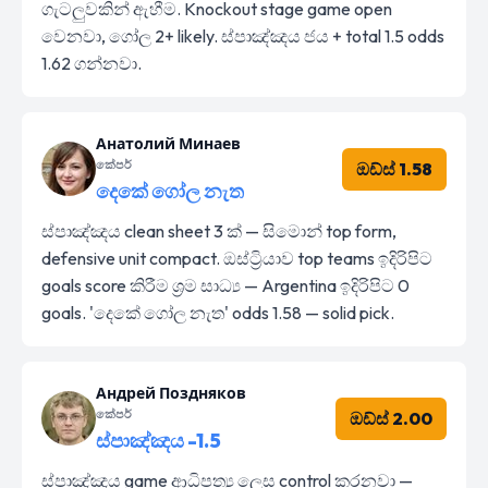
ගැටලුවකින් ඇහීම. Knockout stage game open
වෙනවා, ගෝල 2+ likely. ස්පාඤ්ඤය ජය + total 1.5 odds
1.62 ගන්නවා.
Анатолий Минаев
කේපර්
ඔඩ්ස් 1.58
දෙකේ ගෝල නැත
ස්පාඤ්ඤය clean sheet 3 ක් — සිමොන් top form,
defensive unit compact. ඔස්ට්‍රියාව top teams ඉදිරිපිට
goals score කිරීම ශ්‍රම සාධ්‍ය — Argentina ඉදිරිපිට 0
goals. 'දෙකේ ගෝල නැත' odds 1.58 — solid pick.
Андрей Поздняков
කේපර්
ඔඩ්ස් 2.00
ස්පාඤ්ඤය -1.5
ස්පාඤ්ඤය game ආධිපත්‍ය ලෙස control කරනවා —