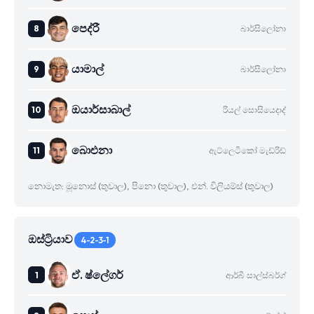
පෙද්රී
බාර්සිලෝනා
යාමාල්
බාර්සිලෝනා
ඔයාර්සාබාල්
රියල් සොසියෙදාද්
බාෙඑනා
ඇට්ලෙටිකෝ මැඩ්රිඩ්
නොමැත: මූනොස් (තුවාල), පිනො (තුවාල), එන්. විලියම්ස් (තුවාල)
ඔස්ට්‍රියාව
4-2-3-1
ඒ. ෂ්ලේගර්
ආර්බී සාල්ස්බර්ග්