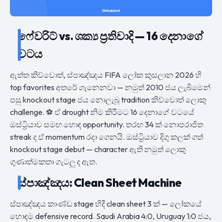
ෆේවරිට් vs. ශක්‍ය ප්‍රතිවාදි — 16 දෙනාගේ
වටය
ඇත්ත කිව්වොත්, ස්පාඤ්ඤය FIFA ලෝක කුසලාන 2026 හි
top favorites අතරේ ගැනෙනවා — නමුත් 2010 ජය ලැබීමෙන්
පසු knockout stage ජය නොලැබූ tradition කිව්වොත් ලොකු
challenge. ⚽ ඒ drought නිම කිරීමට 16 දෙනාගේ වටයේ
ඔස්ට්‍රියාව සමඟ හොඳ opportunity. තරඟ 34 ක් නොපරාජිත
streak ද ඒ momentum රදා ගෙනයි. ඔස්ට්‍රියාව දිගු කලක් ගත්
knockout stage debut — character ඇති නමුත් ලොකු
ගුණාත්මකතා ගැටලු ද ඇත.
ස්පාඤ්ඤය: Clean Sheet Machine
ස්පාඤ්ඤය කාණ්ඩ stage හිදී clean sheet 3 ක් — ලෝකයේ
හොඳම defensive record. Saudi Arabia 4:0, Uruguay 1:0 ජය,