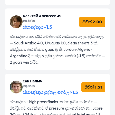
Алексей Алексеевич
කතුවරයා
ඔඩ්ස් 2.00
ස්පාඤ්ඤය -1.5
ස්පාඤ්ඤය කාණ්ඩ වේදිකාවේ ආධිපත්‍ය ලෙස ක්‍රීඩා කළා
— Saudi Arabia 4:0, Uruguay 1:0, clean sheets 3 ක්.
ඔස්ට්‍රියාව ආරක්ෂාව gaps ඇති, Jordan-Algeria-
Argentina දී ගෝල 6 ලබා දුන්නා. ෆෝරා (-1.5) ගන්නවා —
2 goals win ස්ථිර.
Сан Палыч
කතුවරයා
ඔඩ්ස් 1.51
ස්පාඤ්ඤය පුද්ගල ගෝල >1.5
ස්පාඤ්ඤය high press flanks හරහා ක්‍රීඩා කරනවා —
ඔස්ට්‍රියාව ආරක්ෂාව ඒ pressure දරා ගන්නේ නෑ. Score
2:0 හෝ 2:1 likely, ස්පාඤ්ඤය individual total goals 1.5