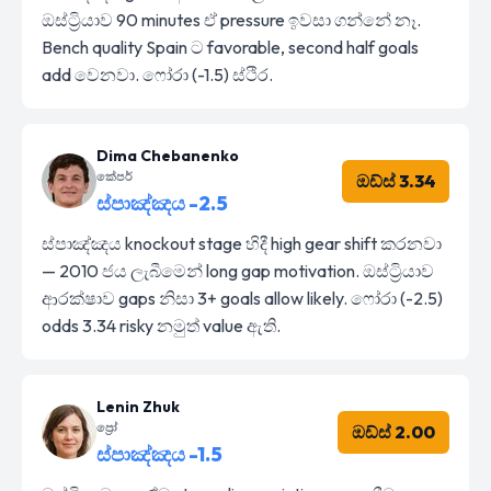
ඔස්ට්‍රියාව 90 minutes ඒ pressure ඉවසා ගන්නේ නෑ.
Bench quality Spain ට favorable, second half goals
add වෙනවා. ෆෝරා (-1.5) ස්ථිර.
Dima Chebanenko
කේපර්
ඔඩ්ස් 3.34
ස්පාඤ්ඤය -2.5
ස්පාඤ්ඤය knockout stage හිදී high gear shift කරනවා
— 2010 ජය ලැබීමෙන් long gap motivation. ඔස්ට්‍රියාව
ආරක්ෂාව gaps නිසා 3+ goals allow likely. ෆෝරා (-2.5)
odds 3.34 risky නමුත් value ඇති.
Lenin Zhuk
ප්‍රෝ
ඔඩ්ස් 2.00
ස්පාඤ්ඤය -1.5