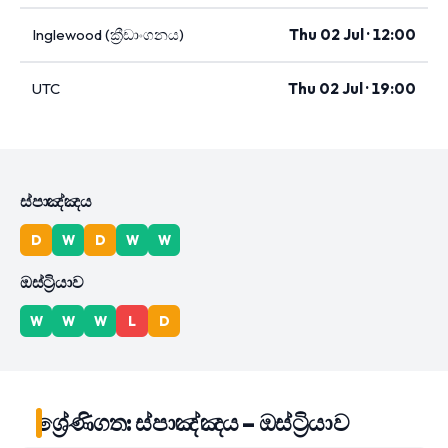
Inglewood (ක්‍රීඩාංගනය)
Thu 02 Jul · 12:00
UTC
Thu 02 Jul · 19:00
ස්පාඤ්ඤය
D
W
D
W
W
ඔස්ට්‍රියාව
W
W
W
L
D
ශ්‍රේණිගත: ස්පාඤ්ඤය – ඔස්ට්‍රියාව