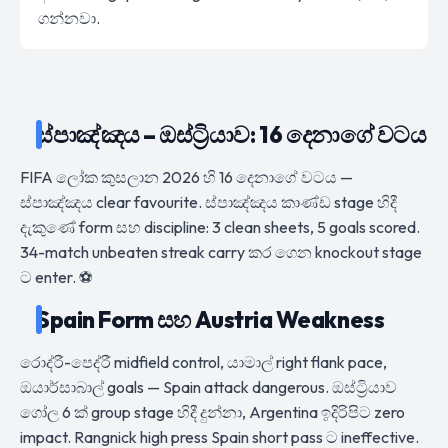
ගන්නවා.
ස්පාඤ්ඤය – ඔස්ට්‍රියාව: 16 දෙනාගේ වටය
FIFA ලෝක කුසලාන 2026 හි 16 දෙනාගේ වටය —
ස්පාඤ්ඤය clear favourite. ස්පාඤ්ඤය කාණ්ඩ stage හිදී
දැකුණේ form සහ discipline: 3 clean sheets, 5 goals scored.
34-match unbeaten streak carry කර ගෙන knockout stage
ට enter. ⚽
Spain Form සහ Austria Weakness
රොද්රී-පෙද්රී midfield control, යාමාල් right flank pace,
ඔයාර්සාබාල් goals — Spain attack dangerous. ඔස්ට්‍රියාව
ගෝල 6 ක් group stage හිදී දුන්නා, Argentina ඉදිරිපිට zero
impact. Rangnick high press Spain short pass ට ineffective.