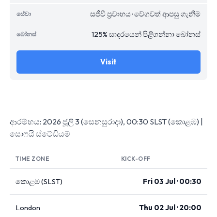
සජීවී ප්‍රවාහය · වේගවත් ආපසු ගැනීම
125% සාදරයෙන් පිළිගන්නා බෝනස්
Visit
ආරම්භය: 2026 ජූලි 3 (සෙනසුරාදා), 00:30 SLST (කොළඹ) |
සොෆයි ස්ටේඩියම්
TIME ZONE
KICK-OFF
කොළඹ (SLST)
Fri 03 Jul · 00:30
London
Thu 02 Jul · 20:00