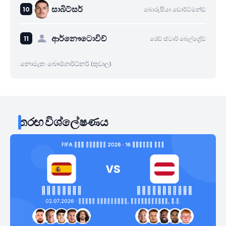
සාබිට්සර්
බොරූසියා ඩොර්ට්මන්ඩ්
ආර්නෞටොවිච්
රෙඩ් ස්ටාර් බෙල්ග්‍රේඩ්
නොමැත: බෞම්ගාර්ට්නර් (තුවාල)
තරඟ විශ්ලේෂණය