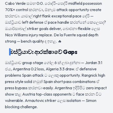
Cabo Verde සමඟ 0:0. රොද්රී-පෙද්රී midfield possession
70%+ control කරනවා, ඕනෑම attack opportunity create
කරනවා. යාමාල් right flank exceptional pace දේරී —
ඔස්ට්‍රියාව left defense ඒ pace handle කරන්නේ කෙලෙසද?
ඔයාර්සාබාල් striker goals deliver, බාෙඑනා flexible ලෙස
Nico Williams injury replace. De la Fuente squad depth
strong — bench quality ද ඉහළ. 🔥
ඔස්ට්‍රියාව: ආරක්ෂාවේ Gaps
ඔස්ට්‍රියාව group stage ගෝල 6 ක් ලබා දුන්නා — Jordan 3:1
ජය, Argentina 0:2 loss, Algeria 3:3 draw. ඒ defensive
problems Spain attack ට ලොකු opportunity. Rangnick high
press style solid නමුත් Spain short pass combinations ඒ
press bypass කරනවා easily. Argentina ඉදිරිපිට zero impact
show කළ Austria top-class opponents ට face කරන විට
vulnerable. Arnautovic striker ලෙස isolation — Simon
blocking challenge.