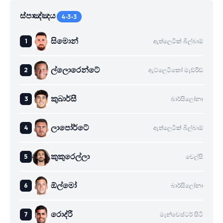
ස්පාඤ්ඤය
4-3-3
සිමොන්
ඇත්ලෙටික් බිල්බාඕ
ල්ලොරෙන්ටේ
ඇට්ලෙටිකෝ මැඩ්රිඩ්
කුබාර්සී
බාර්සිලෝනා
ලාපෝර්ටේ
ඇත්ලෙටික් බිල්බාඕ
කුකුරෙල්ලා
චෙල්සි
ඕල්මෝ
බාර්සිලෝනා
රොද්රී
මෑන්චෙස්ටර් සිටි