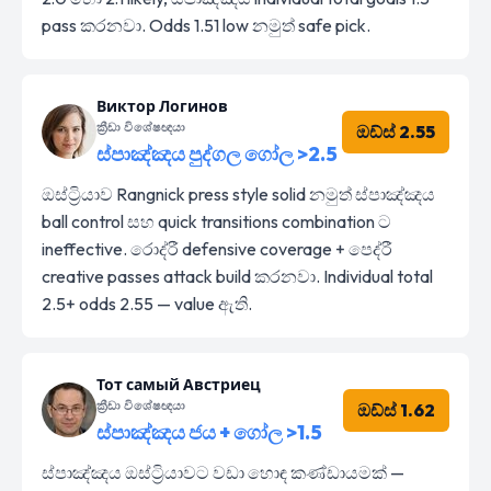
pass කරනවා. Odds 1.51 low නමුත් safe pick.
Виктор Логинов
ක්‍රීඩා විශේෂඥයා
ඔඩ්ස් 2.55
ස්පාඤ්ඤය පුද්ගල ගෝල >2.5
ඔස්ට්‍රියාව Rangnick press style solid නමුත් ස්පාඤ්ඤය
ball control සහ quick transitions combination ට
ineffective. රොද්රී defensive coverage + පෙද්රී
creative passes attack build කරනවා. Individual total
2.5+ odds 2.55 — value ඇති.
Тот самый Австриец
ක්‍රීඩා විශේෂඥයා
ඔඩ්ස් 1.62
ස්පාඤ්ඤය ජය + ගෝල >1.5
ස්පාඤ්ඤය ඔස්ට්‍රියාවට වඩා හොඳ කණ්ඩායමක් —