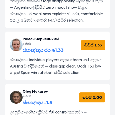
ඔස්ට්‍රියාව කාණ්ඩ stage disappointing ලෙස ක්‍රීඩා කළා
— Argentina ඉදිරිපිට zero impact show කළා.
ස්පාඤ්ඤය ඒ weakness exploit කරනවා, comfortable
ජය ලැබෙනවා. ෆෝරා (-1.5) ස්ථිර selection.
Роман Черненький
කේපර්
ඔඩ්ස් 1.33
ස්පාඤ්ඤය ජය @1.33
ස්පාඤ්ඤය individual players ලෙස ද team unit ලෙස ද
Austria ට ඉදිරියෙන් — class gap clear. Odds 1.33 low
නමුත් Spain win safe bet. ස්ථිර selection.
Oleg Makarov
කේපර්
ඔඩ්ස් 2.00
ස්පාඤ්ඤය -1.5
ලා ෆූරියා රෝහා ක්‍රීඩාව full control කරනවා —