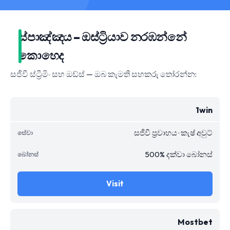
ස්පාඤ්ඤය – ඔස්ට්‍රියාව නරඹන්නේ
කොහෙද
සජීවී ස්ට්‍රීමිං සහ ඔඩ්ස් — ඔබ කැමති සහකරු තෝරන්න:
1win
සජීවී ප්‍රවාහය · කැෂ් අවුට්
500% දක්වා බෝනස්
Visit
Mostbet