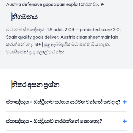
Austria defensive gaps Spain exploit කරනවා. 🔥
නිගමනය
මට නම් ස්පාඤ්ඤය -1.5 odds 2.03 — predicted score 2:0.
Spain quality goals deliver, Austria clean sheet maintain
කරන්නේ නෑ. 18+ | සූදු ඇබ්බැහිකමට හේතු විය හැක.
වගකීමෙන් සූදු ලොල් කරන්න.
නිතර අසන ප්‍රශ්න
ස්පාඤ්ඤය – ඔස්ට්‍රියාව තරඟය ආරම්භ වන්නේ කවදාද?
ස්පාඤ්ඤය – ඔස්ට්‍රියාව නරඹන්නේ කොහෙද?