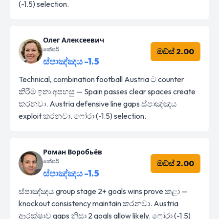
(-1.5) selection.
Олег Алексеевич
කේපර්
ඔඩ්ස් 2.00
ස්පාඤ්ඤය -1.5
Technical, combination football Austria ට counter
කිරීම ඉතා අපහසු — Spain passes clear spaces create
කරනවා. Austria defensive line gaps ස්පාඤ්ඤය
exploit කරනවා. ෆෝරා (-1.5) selection.
Роман Воробьёв
කේපර්
ඔඩ්ස් 2.00
ස්පාඤ්ඤය -1.5
ස්පාඤ්ඤය group stage 2+ goals wins prove කළා —
knockout consistency maintain කරනවා. Austria
ආරක්ෂාව gaps නිසා 2 goals allow likely. ෆෝරා (-1.5)