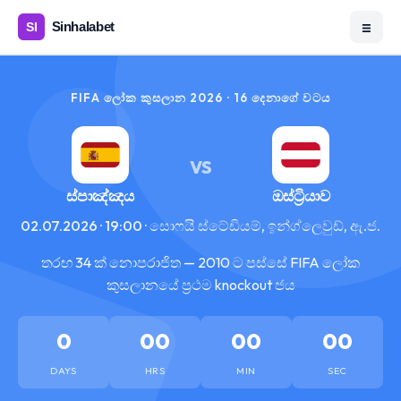
☰
FIFA ලෝක කුසලාන 2026 · 16 දෙනාගේ වටය
VS
ස්පාඤ්ඤය
ඔස්ට්‍රියාව
02.07.2026 · 19:00 · සොෆයි ස්ටේඩියම්, ඉන්ග්ලෙවුඩ්, ඇ.ජ.
තරඟ 34 ක් නොපරාජිත — 2010 ට පස්සේ FIFA ලෝක
කුසලානයේ ප්‍රථම knockout ජය
0
00
00
00
DAYS
HRS
MIN
SEC