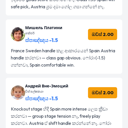
safe pick, Austria ශ්‍රම දමා ගෝල ගසා ගන්නේ නෑ.
Мишель Платини
කේපර්
ඔඩ්ස් 2.00
ස්පාඤ්ඤය -1.5
France Sweden handle කළ ආකාරයෙන් Spain Austria
handle කරනවා — class gap obvious. ෆෝරා (-1.5)
ගන්නවා, Spain comfortable win.
Андрей Вне-Эмоций
විශ්ලේෂකයා
ඔඩ්ස් 2.00
ස්පාඤ්ඤය -1.5
Knockout stage හිදී Spain more intense ලෙස ක්‍රීඩා
කරනවා — group stage tension නෑ, freely play
කරනවා. Austria ඒ shift handle කරන්නේ නෑ. ෆෝරා