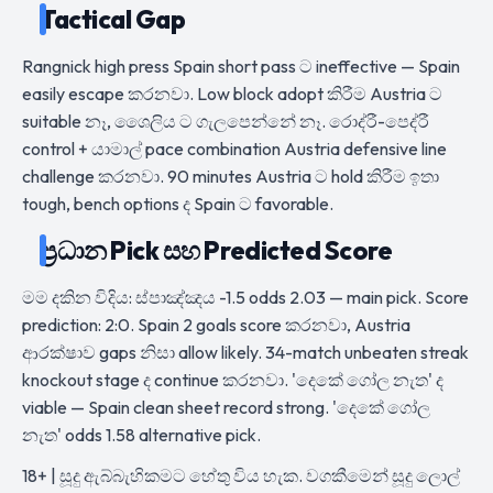
Tactical Gap
Rangnick high press Spain short pass ට ineffective — Spain
easily escape කරනවා. Low block adopt කිරීම Austria ට
suitable නෑ, ශෛලිය ට ගැලපෙන්නේ නෑ. රොද්රී-පෙද්රී
control + යාමාල් pace combination Austria defensive line
challenge කරනවා. 90 minutes Austria ට hold කිරීම ඉතා
tough, bench options ද Spain ට favorable.
ප්‍රධාන Pick සහ Predicted Score
මම දකින විදිය: ස්පාඤ්ඤය -1.5 odds 2.03 — main pick. Score
prediction: 2:0. Spain 2 goals score කරනවා, Austria
ආරක්ෂාව gaps නිසා allow likely. 34-match unbeaten streak
knockout stage ද continue කරනවා. 'දෙකේ ගෝල නැත' ද
viable — Spain clean sheet record strong. 'දෙකේ ගෝල
නැත' odds 1.58 alternative pick.
18+ | සූදු ඇබ්බැහිකමට හේතු විය හැක. වගකීමෙන් සූදු ලොල්