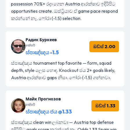
possession 70%+ රදා ගෙන Austria ආරක්ෂාව ඉදිරිපිට
opportunities create. ඔස්ට්‍රියාව ඒ game pace respond
කරන්නේ නෑ. ෆෝරා (-1.5) selection.
Радик Буркеев
කේපර්
ඔඩ්ස් 2.00
ස්පාඤ්ඤය -1.5
ස්පාඤ්ඤය tournament top favorite — form, squad
depth, style ලෙස හොඳ. Knockout ජය 2+ goals likely,
Austria ආරක්ෂාව gaps නිසා. ෆෝරා (-1.5) ගන්නවා.
Майк Прогнозов
කේපර්
ඔඩ්ස් 1.33
ස්පාඤ්ඤය ජය @1.33
ස්පාඤ්ඤය clean win ලබනවා — Austria top defense
ඉදිරිපිට goals score කරන්නේ නෑ. Odds 1.33 Spain win