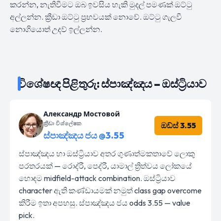
කරන්න, නැතිවීමට ඔබ ඉවසිය හැකි මුදල් පමණක් ඔට්ටු
අල්ලන්න. ක්‍රීඩා ඔට්ටු ප්‍රභවයක් නොවේ. ඔට්ටු ගැලවී
නොගියොත් උදව් ඉල්ලන්න.
විශේෂඥ පිළිතුරු: ස්පාඤ්ඤය – ඔස්ට්‍රියාව
Александр Мостовой
ක්‍රීඩා විශ්ලේෂක
ඔඩ්ස් 3.55
ස්පාඤ්ඤය ජය @3.55
ස්පාඤ්ඤය හා ඔස්ට්‍රියාව අතර ගුණාත්මකතාවේ ලොකු
පරතරයක් — රොද්රී, පෙද්රී, යාමාල් ත්‍රිත්වය ලෝකයේ
හොඳම midfield-attack combination. ඔස්ට්‍රියාව
character ඇති කණ්ඩායමක් නමුත් class gap overcome
කිරීම ඉතා අපහසු. ස්පාඤ්ඤය ජය odds 3.55 — value
pick.