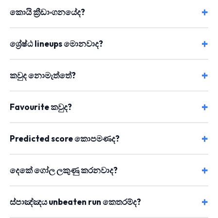
කොයි ක්‍රීඩාංගනයේද?
ශ්‍රේෂ්ඨ lineups මොනවාද?
කවුද නොමැත්තේ?
Favourite කවුද?
Predicted score කොපමණද?
දෙකේ ගෝල ලකුණු කරනවාද?
ස්පාඤ්ඤය unbeaten run කෙතරම්ද?