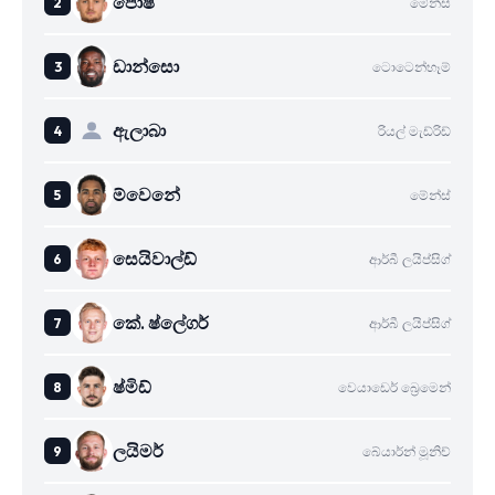
පොෂ්
මේන්ස්
ඩාන්සො
ටොටෙන්හෑම්
ඇලාබා
රියල් මැඩ්රිඩ්
ම්වෙනේ
මේන්ස්
සෙයිවාල්ඩ්
ආර්බී ලයිප්සිග්
කේ. ෂ්ලේගර්
ආර්බී ලයිප්සිග්
ෂ්මිඩ්
වෙයාඩෙර් බ්‍රෙමෙන්
ලයිමර්
බේයාර්න් මූනිච්