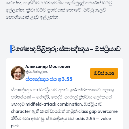
කරන්න, නැතිවීමට ඔබ ඉවසිය හැකි මුදල් පමණක් ඔට්ටු
අල්ලන්න. ක්‍රීඩා ඔට්ටු ප්‍රභවයක් නොවේ. ඔට්ටු ගැලවී
නොගියොත් උදව් ඉල්ලන්න.
විශේෂඥ පිළිතුරු: ස්පාඤ්ඤය – ඔස්ට්‍රියාව
Александр Мостовой
ක්‍රීඩා විශ්ලේෂක
ඔඩ්ස් 3.55
ස්පාඤ්ඤය ජය @3.55
ස්පාඤ්ඤය හා ඔස්ට්‍රියාව අතර ගුණාත්මකතාවේ ලොකු
පරතරයක් — රොද්රී, පෙද්රී, යාමාල් ත්‍රිත්වය ලෝකයේ
හොඳම midfield-attack combination. ඔස්ට්‍රියාව
character ඇති කණ්ඩායමක් නමුත් class gap overcome
කිරීම ඉතා අපහසු. ස්පාඤ්ඤය ජය odds 3.55 — value
pick.