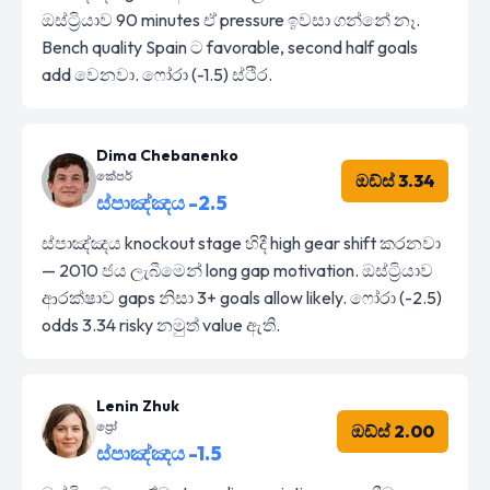
ඔස්ට්‍රියාව 90 minutes ඒ pressure ඉවසා ගන්නේ නෑ.
Bench quality Spain ට favorable, second half goals
add වෙනවා. ෆෝරා (-1.5) ස්ථිර.
Dima Chebanenko
කේපර්
ඔඩ්ස් 3.34
ස්පාඤ්ඤය -2.5
ස්පාඤ්ඤය knockout stage හිදී high gear shift කරනවා
— 2010 ජය ලැබීමෙන් long gap motivation. ඔස්ට්‍රියාව
ආරක්ෂාව gaps නිසා 3+ goals allow likely. ෆෝරා (-2.5)
odds 3.34 risky නමුත් value ඇති.
Lenin Zhuk
ප්‍රෝ
ඔඩ්ස් 2.00
ස්පාඤ්ඤය -1.5