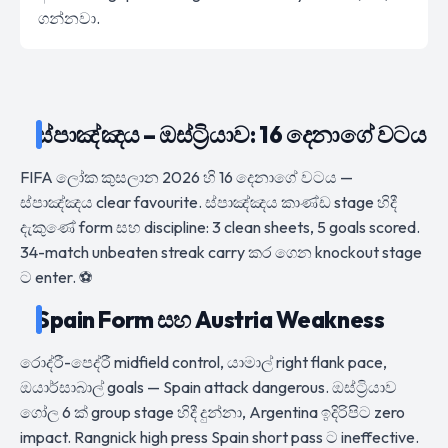
ගන්නවා.
ස්පාඤ්ඤය – ඔස්ට්‍රියාව: 16 දෙනාගේ වටය
FIFA ලෝක කුසලාන 2026 හි 16 දෙනාගේ වටය —
ස්පාඤ්ඤය clear favourite. ස්පාඤ්ඤය කාණ්ඩ stage හිදී
දැකුණේ form සහ discipline: 3 clean sheets, 5 goals scored.
34-match unbeaten streak carry කර ගෙන knockout stage
ට enter. ⚽
Spain Form සහ Austria Weakness
රොද්රී-පෙද්රී midfield control, යාමාල් right flank pace,
ඔයාර්සාබාල් goals — Spain attack dangerous. ඔස්ට්‍රියාව
ගෝල 6 ක් group stage හිදී දුන්නා, Argentina ඉදිරිපිට zero
impact. Rangnick high press Spain short pass ට ineffective.