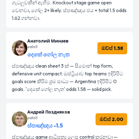
ගැටලුවකින් ඇහීම. Knockout stage game open
වෙනවා, ගෝල 2+ likely. ස්පාඤ්ඤය ජය + total 1.5 odds
1.62 ගන්නවා.
Анатолий Минаев
කේපර්
ඔඩ්ස් 1.58
දෙකේ ගෝල නැත
ස්පාඤ්ඤය clean sheet 3 ක් — සිමොන් top form,
defensive unit compact. ඔස්ට්‍රියාව top teams ඉදිරිපිට
goals score කිරීම ශ්‍රම සාධ්‍ය — Argentina ඉදිරිපිට 0
goals. 'දෙකේ ගෝල නැත' odds 1.58 — solid pick.
Андрей Поздняков
කේපර්
ඔඩ්ස් 2.00
ස්පාඤ්ඤය -1.5
ස්පාඤ්ඤය game ආධිපත්‍ය ලෙස control කරනවා —