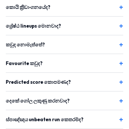
කොයි ක්‍රීඩාංගනයේද?
ශ්‍රේෂ්ඨ lineups මොනවාද?
කවුද නොමැත්තේ?
Favourite කවුද?
Predicted score කොපමණද?
දෙකේ ගෝල ලකුණු කරනවාද?
ස්පාඤ්ඤය unbeaten run කෙතරම්ද?