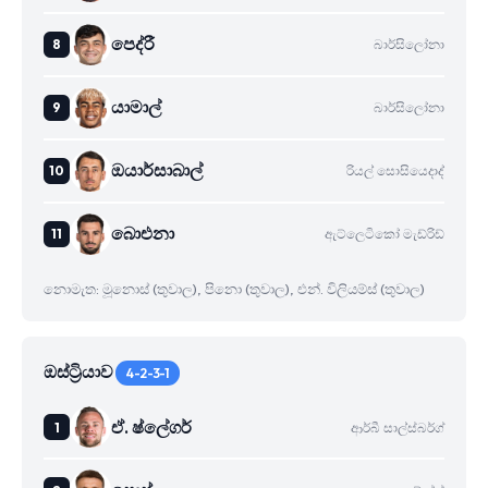
පෙද්රී
බාර්සිලෝනා
යාමාල්
බාර්සිලෝනා
ඔයාර්සාබාල්
රියල් සොසියෙදාද්
බාෙඑනා
ඇට්ලෙටිකෝ මැඩ්රිඩ්
නොමැත: මූනොස් (තුවාල), පිනො (තුවාල), එන්. විලියම්ස් (තුවාල)
ඔස්ට්‍රියාව
4-2-3-1
ඒ. ෂ්ලේගර්
ආර්බී සාල්ස්බර්ග්