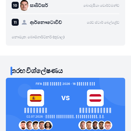
සාබිට්සර්
බොරූසියා ඩොර්ට්මන්ඩ්
ආර්නෞටොවිච්
රෙඩ් ස්ටාර් බෙල්ග්‍රේඩ්
නොමැත: බෞම්ගාර්ට්නර් (තුවාල)
තරඟ විශ්ලේෂණය