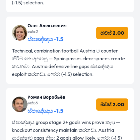
(-1.5) selection.
Олег Алексеевич
කේපර්
ඔඩ්ස් 2.00
ස්පාඤ්ඤය -1.5
Technical, combination football Austria ට counter
කිරීම ඉතා අපහසු — Spain passes clear spaces create
කරනවා. Austria defensive line gaps ස්පාඤ්ඤය
exploit කරනවා. ෆෝරා (-1.5) selection.
Роман Воробьёв
කේපර්
ඔඩ්ස් 2.00
ස්පාඤ්ඤය -1.5
ස්පාඤ්ඤය group stage 2+ goals wins prove කළා —
knockout consistency maintain කරනවා. Austria
ආරක්ෂාව gaps නිසා 2 goals allow likely. ෆෝරා (-1.5)