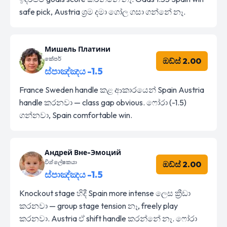
safe pick, Austria ශ්‍රම දමා ගෝල ගසා ගන්නේ නෑ.
Мишель Платини
කේපර්
ඔඩ්ස් 2.00
ස්පාඤ්ඤය -1.5
France Sweden handle කළ ආකාරයෙන් Spain Austria
handle කරනවා — class gap obvious. ෆෝරා (-1.5)
ගන්නවා, Spain comfortable win.
Андрей Вне-Эмоций
විශ්ලේෂකයා
ඔඩ්ස් 2.00
ස්පාඤ්ඤය -1.5
Knockout stage හිදී Spain more intense ලෙස ක්‍රීඩා
කරනවා — group stage tension නෑ, freely play
කරනවා. Austria ඒ shift handle කරන්නේ නෑ. ෆෝරා