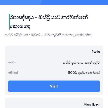
ස්පාඤ්ඤය – ඔස්ට්‍රියාව නරඹන්නේ
කොහෙද
සජීවී ස්ට්‍රීමිං සහ ඔඩ්ස් — ඔබ කැමති සහකරු තෝරන්න:
1win
සජීවී ප්‍රවාහය · කැෂ් අවුට්
500% දක්වා බෝනස්
Visit
Mostbet