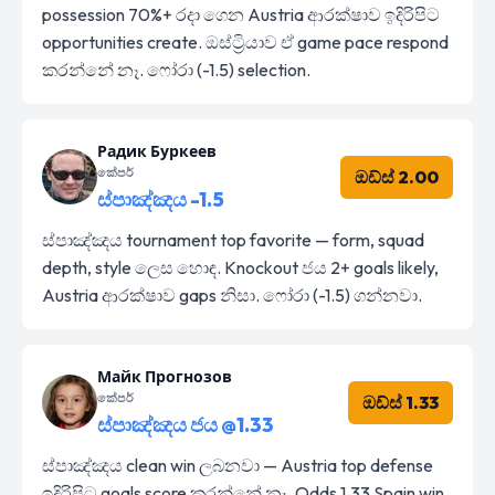
possession 70%+ රදා ගෙන Austria ආරක්ෂාව ඉදිරිපිට
opportunities create. ඔස්ට්‍රියාව ඒ game pace respond
කරන්නේ නෑ. ෆෝරා (-1.5) selection.
Радик Буркеев
කේපර්
ඔඩ්ස් 2.00
ස්පාඤ්ඤය -1.5
ස්පාඤ්ඤය tournament top favorite — form, squad
depth, style ලෙස හොඳ. Knockout ජය 2+ goals likely,
Austria ආරක්ෂාව gaps නිසා. ෆෝරා (-1.5) ගන්නවා.
Майк Прогнозов
කේපර්
ඔඩ්ස් 1.33
ස්පාඤ්ඤය ජය @1.33
ස්පාඤ්ඤය clean win ලබනවා — Austria top defense
ඉදිරිපිට goals score කරන්නේ නෑ. Odds 1.33 Spain win