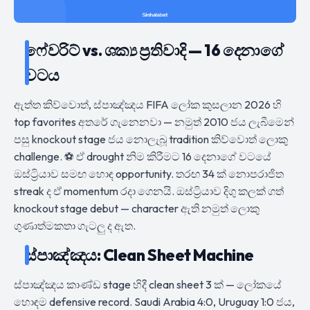
ෆේවරිට් vs. ශක්‍ය ප්‍රතිවාදි — 16 දෙනාගේ
වටය
ඇත්ත කිව්වොත්, ස්පාඤ්ඤය FIFA ලෝක කුසලාන 2026 හි
top favorites අතරේ ගැනෙනවා — නමුත් 2010 ජය ලැබීමෙන්
පසු knockout stage ජය නොලැබූ tradition කිව්වොත් ලොකු
challenge. ⚽ ඒ drought නිම කිරීමට 16 දෙනාගේ වටයේ
ඔස්ට්‍රියාව සමඟ හොඳ opportunity. තරඟ 34 ක් නොපරාජිත
streak ද ඒ momentum රදා ගෙනයි. ඔස්ට්‍රියාව දිගු කලක් ගත්
knockout stage debut — character ඇති නමුත් ලොකු
ගුණාත්මකතා ගැටලු ද ඇත.
ස්පාඤ්ඤය: Clean Sheet Machine
ස්පාඤ්ඤය කාණ්ඩ stage හිදී clean sheet 3 ක් — ලෝකයේ
හොඳම defensive record. Saudi Arabia 4:0, Uruguay 1:0 ජය,