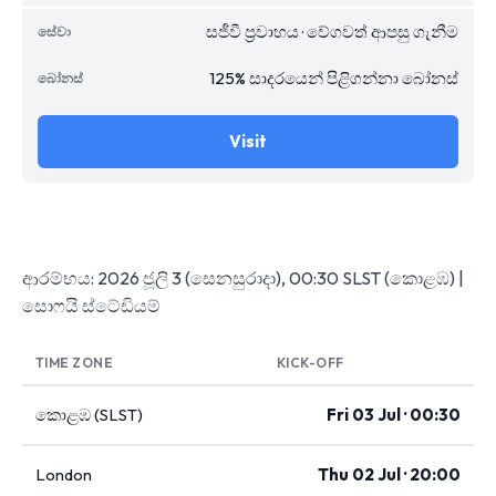
සජීවී ප්‍රවාහය · වේගවත් ආපසු ගැනීම
125% සාදරයෙන් පිළිගන්නා බෝනස්
Visit
ආරම්භය: 2026 ජූලි 3 (සෙනසුරාදා), 00:30 SLST (කොළඹ) |
සොෆයි ස්ටේඩියම්
TIME ZONE
KICK-OFF
කොළඹ (SLST)
Fri 03 Jul · 00:30
London
Thu 02 Jul · 20:00