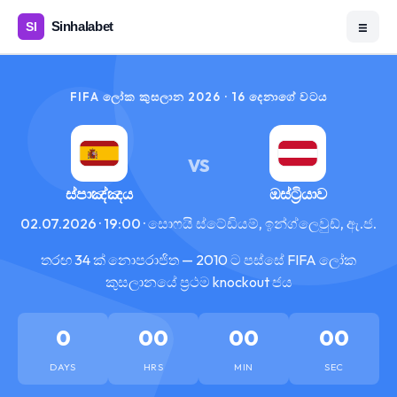
☰
FIFA ලෝක කුසලාන 2026 · 16 දෙනාගේ වටය
VS
ස්පාඤ්ඤය
ඔස්ට්‍රියාව
02.07.2026 · 19:00 · සොෆයි ස්ටේඩියම්, ඉන්ග්ලෙවුඩ්, ඇ.ජ.
තරඟ 34 ක් නොපරාජිත — 2010 ට පස්සේ FIFA ලෝක
කුසලානයේ ප්‍රථම knockout ජය
0
00
00
00
DAYS
HRS
MIN
SEC