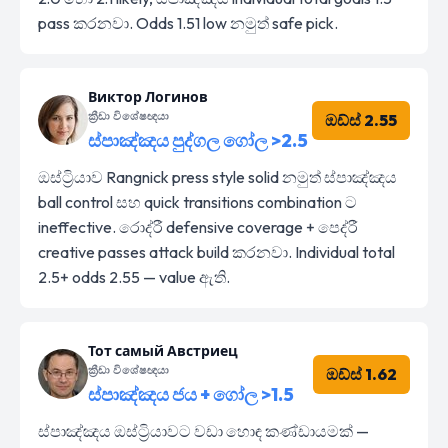
pass කරනවා. Odds 1.51 low නමුත් safe pick.
Виктор Логинов
ක්‍රීඩා විශේෂඥයා
ඔඩ්ස් 2.55
ස්පාඤ්ඤය පුද්ගල ගෝල >2.5
ඔස්ට්‍රියාව Rangnick press style solid නමුත් ස්පාඤ්ඤය
ball control සහ quick transitions combination ට
ineffective. රොද්රී defensive coverage + පෙද්රී
creative passes attack build කරනවා. Individual total
2.5+ odds 2.55 — value ඇති.
Тот самый Австриец
ක්‍රීඩා විශේෂඥයා
ඔඩ්ස් 1.62
ස්පාඤ්ඤය ජය + ගෝල >1.5
ස්පාඤ්ඤය ඔස්ට්‍රියාවට වඩා හොඳ කණ්ඩායමක් —