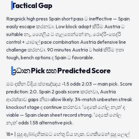
Tactical Gap
Rangnick high press Spain short pass ට ineffective — Spain
easily escape කරනවා. Low block adopt කිරීම Austria ට
suitable නෑ, ශෛලිය ට ගැලපෙන්නේ නෑ. රොද්රී-පෙද්රී
control + යාමාල් pace combination Austria defensive line
challenge කරනවා. 90 minutes Austria ට hold කිරීම ඉතා
tough, bench options ද Spain ට favorable.
ප්‍රධාන Pick සහ Predicted Score
මම දකින විදිය: ස්පාඤ්ඤය -1.5 odds 2.03 — main pick. Score
prediction: 2:0. Spain 2 goals score කරනවා, Austria
ආරක්ෂාව gaps නිසා allow likely. 34-match unbeaten streak
knockout stage ද continue කරනවා. 'දෙකේ ගෝල නැත' ද
viable — Spain clean sheet record strong. 'දෙකේ ගෝල
නැත' odds 1.58 alternative pick.
18+ | සූදු ඇබ්බැහිකමට හේතු විය හැක. වගකීමෙන් සූදු ලොල්