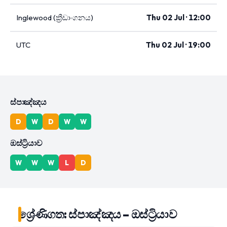
Inglewood (ක්‍රීඩාංගනය)
Thu 02 Jul · 12:00
UTC
Thu 02 Jul · 19:00
ස්පාඤ්ඤය
D
W
D
W
W
ඔස්ට්‍රියාව
W
W
W
L
D
ශ්‍රේණිගත: ස්පාඤ්ඤය – ඔස්ට්‍රියාව