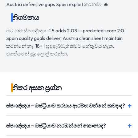
Austria defensive gaps Spain exploit කරනවා. 🔥
නිගමනය
මට නම් ස්පාඤ්ඤය -1.5 odds 2.03 — predicted score 2:0.
Spain quality goals deliver, Austria clean sheet maintain
කරන්නේ නෑ. 18+ | සූදු ඇබ්බැහිකමට හේතු විය හැක.
වගකීමෙන් සූදු ලොල් කරන්න.
නිතර අසන ප්‍රශ්න
ස්පාඤ්ඤය – ඔස්ට්‍රියාව තරඟය ආරම්භ වන්නේ කවදාද?
ස්පාඤ්ඤය – ඔස්ට්‍රියාව නරඹන්නේ කොහෙද?