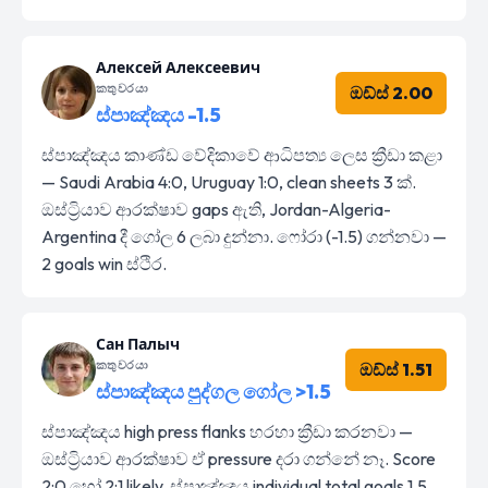
Алексей Алексеевич
කතුවරයා
ඔඩ්ස් 2.00
ස්පාඤ්ඤය -1.5
ස්පාඤ්ඤය කාණ්ඩ වේදිකාවේ ආධිපත්‍ය ලෙස ක්‍රීඩා කළා
— Saudi Arabia 4:0, Uruguay 1:0, clean sheets 3 ක්.
ඔස්ට්‍රියාව ආරක්ෂාව gaps ඇති, Jordan-Algeria-
Argentina දී ගෝල 6 ලබා දුන්නා. ෆෝරා (-1.5) ගන්නවා —
2 goals win ස්ථිර.
Сан Палыч
කතුවරයා
ඔඩ්ස් 1.51
ස්පාඤ්ඤය පුද්ගල ගෝල >1.5
ස්පාඤ්ඤය high press flanks හරහා ක්‍රීඩා කරනවා —
ඔස්ට්‍රියාව ආරක්ෂාව ඒ pressure දරා ගන්නේ නෑ. Score
2:0 හෝ 2:1 likely, ස්පාඤ්ඤය individual total goals 1.5