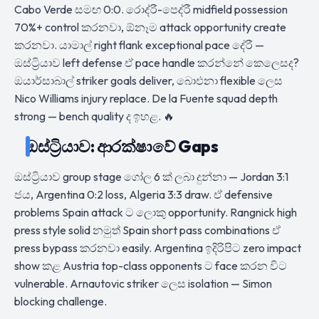
Cabo Verde සමඟ 0:0. රොද්රී-පෙද්රී midfield possession
70%+ control කරනවා, ඕනෑම attack opportunity create
කරනවා. යාමාල් right flank exceptional pace දේරී —
ඔස්ට්‍රියාව left defense ඒ pace handle කරන්නේ කෙලෙසද?
ඔයාර්සාබාල් striker goals deliver, බාෙඑනා flexible ලෙස
Nico Williams injury replace. De la Fuente squad depth
strong — bench quality ද ඉහළ. 🔥
ඔස්ට්‍රියාව: ආරක්ෂාවේ Gaps
ඔස්ට්‍රියාව group stage ගෝල 6 ක් ලබා දුන්නා — Jordan 3:1
ජය, Argentina 0:2 loss, Algeria 3:3 draw. ඒ defensive
problems Spain attack ට ලොකු opportunity. Rangnick high
press style solid නමුත් Spain short pass combinations ඒ
press bypass කරනවා easily. Argentina ඉදිරිපිට zero impact
show කළ Austria top-class opponents ට face කරන විට
vulnerable. Arnautovic striker ලෙස isolation — Simon
blocking challenge.