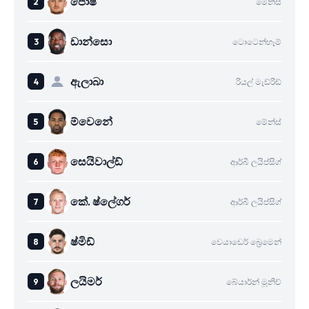
පොෂ්
මේන්ස්
ඩාන්සො
ටොටෙන්හෑම්
ඇලාබා
රියල් මැඩ්රිඩ්
ම්වෙනේ
මේන්ස්
සෙයිවාල්ඩ්
ආර්බී ලයිප්සිග්
කේ. ෂ්ලේගර්
ආර්බී ලයිප්සිග්
ෂ්මිඩ්
වෙයාඩෙර් බ්‍රෙමෙන්
ලයිමර්
බේයාර්න් මූනිච්