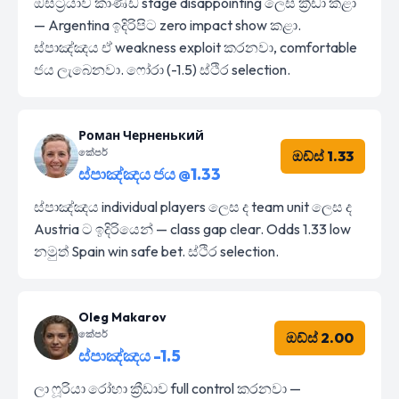
ඔස්ට්‍රියාව කාණ්ඩ stage disappointing ලෙස ක්‍රීඩා කළා
— Argentina ඉදිරිපිට zero impact show කළා.
ස්පාඤ්ඤය ඒ weakness exploit කරනවා, comfortable
ජය ලැබෙනවා. ෆෝරා (-1.5) ස්ථිර selection.
Роман Черненький
කේපර්
ඔඩ්ස් 1.33
ස්පාඤ්ඤය ජය @1.33
ස්පාඤ්ඤය individual players ලෙස ද team unit ලෙස ද
Austria ට ඉදිරියෙන් — class gap clear. Odds 1.33 low
නමුත් Spain win safe bet. ස්ථිර selection.
Oleg Makarov
කේපර්
ඔඩ්ස් 2.00
ස්පාඤ්ඤය -1.5
ලා ෆූරියා රෝහා ක්‍රීඩාව full control කරනවා —