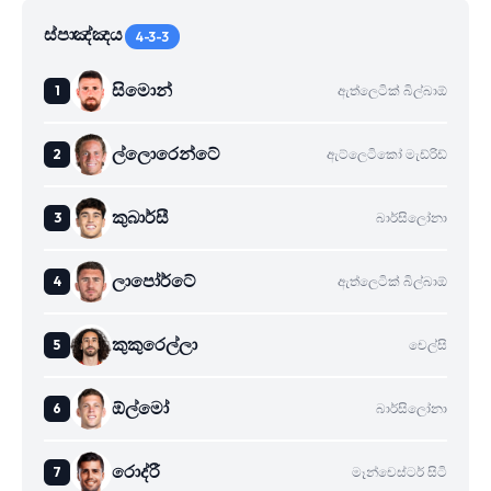
ස්පාඤ්ඤය
4-3-3
සිමොන්
ඇත්ලෙටික් බිල්බාඕ
ල්ලොරෙන්ටේ
ඇට්ලෙටිකෝ මැඩ්රිඩ්
කුබාර්සී
බාර්සිලෝනා
ලාපෝර්ටේ
ඇත්ලෙටික් බිල්බාඕ
කුකුරෙල්ලා
චෙල්සි
ඕල්මෝ
බාර්සිලෝනා
රොද්රී
මෑන්චෙස්ටර් සිටි