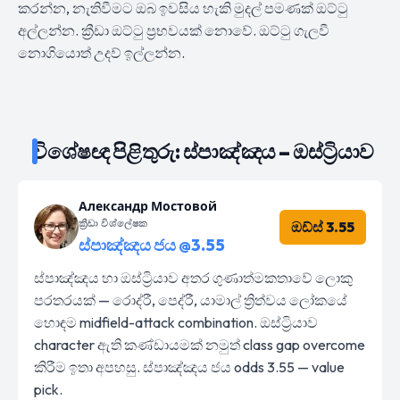
කරන්න, නැතිවීමට ඔබ ඉවසිය හැකි මුදල් පමණක් ඔට්ටු
අල්ලන්න. ක්‍රීඩා ඔට්ටු ප්‍රභවයක් නොවේ. ඔට්ටු ගැලවී
නොගියොත් උදව් ඉල්ලන්න.
විශේෂඥ පිළිතුරු: ස්පාඤ්ඤය – ඔස්ට්‍රියාව
Александр Мостовой
ක්‍රීඩා විශ්ලේෂක
ඔඩ්ස් 3.55
ස්පාඤ්ඤය ජය @3.55
ස්පාඤ්ඤය හා ඔස්ට්‍රියාව අතර ගුණාත්මකතාවේ ලොකු
පරතරයක් — රොද්රී, පෙද්රී, යාමාල් ත්‍රිත්වය ලෝකයේ
හොඳම midfield-attack combination. ඔස්ට්‍රියාව
character ඇති කණ්ඩායමක් නමුත් class gap overcome
කිරීම ඉතා අපහසු. ස්පාඤ්ඤය ජය odds 3.55 — value
pick.