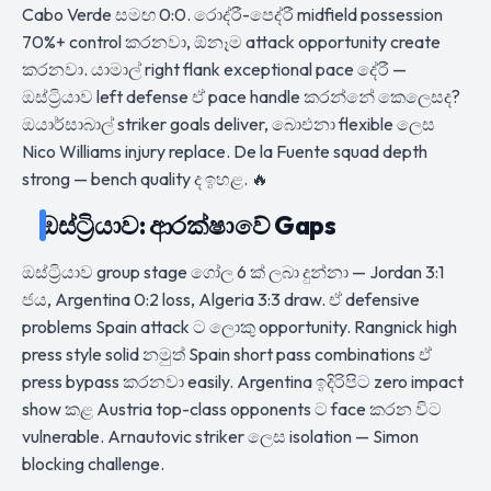
Cabo Verde සමඟ 0:0. රොද්රී-පෙද්රී midfield possession
70%+ control කරනවා, ඕනෑම attack opportunity create
කරනවා. යාමාල් right flank exceptional pace දේරී —
ඔස්ට්‍රියාව left defense ඒ pace handle කරන්නේ කෙලෙසද?
ඔයාර්සාබාල් striker goals deliver, බාෙඑනා flexible ලෙස
Nico Williams injury replace. De la Fuente squad depth
strong — bench quality ද ඉහළ. 🔥
ඔස්ට්‍රියාව: ආරක්ෂාවේ Gaps
ඔස්ට්‍රියාව group stage ගෝල 6 ක් ලබා දුන්නා — Jordan 3:1
ජය, Argentina 0:2 loss, Algeria 3:3 draw. ඒ defensive
problems Spain attack ට ලොකු opportunity. Rangnick high
press style solid නමුත් Spain short pass combinations ඒ
press bypass කරනවා easily. Argentina ඉදිරිපිට zero impact
show කළ Austria top-class opponents ට face කරන විට
vulnerable. Arnautovic striker ලෙස isolation — Simon
blocking challenge.