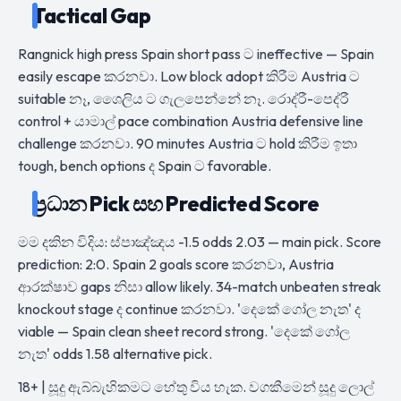
Tactical Gap
Rangnick high press Spain short pass ට ineffective — Spain
easily escape කරනවා. Low block adopt කිරීම Austria ට
suitable නෑ, ශෛලිය ට ගැලපෙන්නේ නෑ. රොද්රී-පෙද්රී
control + යාමාල් pace combination Austria defensive line
challenge කරනවා. 90 minutes Austria ට hold කිරීම ඉතා
tough, bench options ද Spain ට favorable.
ප්‍රධාන Pick සහ Predicted Score
මම දකින විදිය: ස්පාඤ්ඤය -1.5 odds 2.03 — main pick. Score
prediction: 2:0. Spain 2 goals score කරනවා, Austria
ආරක්ෂාව gaps නිසා allow likely. 34-match unbeaten streak
knockout stage ද continue කරනවා. 'දෙකේ ගෝල නැත' ද
viable — Spain clean sheet record strong. 'දෙකේ ගෝල
නැත' odds 1.58 alternative pick.
18+ | සූදු ඇබ්බැහිකමට හේතු විය හැක. වගකීමෙන් සූදු ලොල්