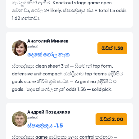
ගැටලුවකින් ඇහීම. Knockout stage game open
වෙනවා, ගෝල 2+ likely. ස්පාඤ්ඤය ජය + total 1.5 odds
1.62 ගන්නවා.
Анатолий Минаев
කේපර්
ඔඩ්ස් 1.58
දෙකේ ගෝල නැත
ස්පාඤ්ඤය clean sheet 3 ක් — සිමොන් top form,
defensive unit compact. ඔස්ට්‍රියාව top teams ඉදිරිපිට
goals score කිරීම ශ්‍රම සාධ්‍ය — Argentina ඉදිරිපිට 0
goals. 'දෙකේ ගෝල නැත' odds 1.58 — solid pick.
Андрей Поздняков
කේපර්
ඔඩ්ස් 2.00
ස්පාඤ්ඤය -1.5
ස්පාඤ්ඤය game ආධිපත්‍ය ලෙස control කරනවා —