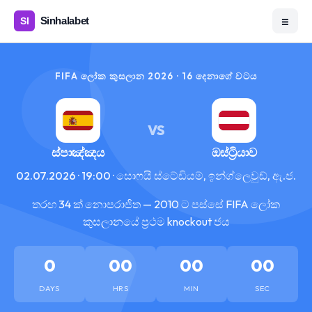
☰
FIFA ලෝක කුසලාන 2026 · 16 දෙනාගේ වටය
VS
ස්පාඤ්ඤය
ඔස්ට්‍රියාව
02.07.2026 · 19:00 · සොෆයි ස්ටේඩියම්, ඉන්ග්ලෙවුඩ්, ඇ.ජ.
තරඟ 34 ක් නොපරාජිත — 2010 ට පස්සේ FIFA ලෝක
කුසලානයේ ප්‍රථම knockout ජය
0
00
00
00
DAYS
HRS
MIN
SEC