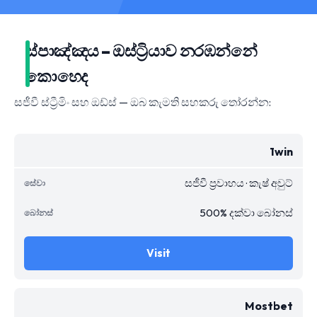
ස්පාඤ්ඤය – ඔස්ට්‍රියාව නරඹන්නේ
කොහෙද
සජීවී ස්ට්‍රීමිං සහ ඔඩ්ස් — ඔබ කැමති සහකරු තෝරන්න:
1win
සජීවී ප්‍රවාහය · කැෂ් අවුට්
500% දක්වා බෝනස්
Visit
Mostbet