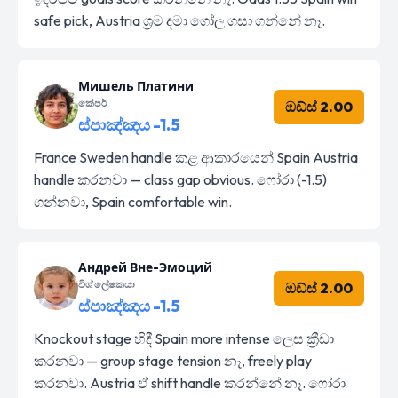
safe pick, Austria ශ්‍රම දමා ගෝල ගසා ගන්නේ නෑ.
Мишель Платини
කේපර්
ඔඩ්ස් 2.00
ස්පාඤ්ඤය -1.5
France Sweden handle කළ ආකාරයෙන් Spain Austria
handle කරනවා — class gap obvious. ෆෝරා (-1.5)
ගන්නවා, Spain comfortable win.
Андрей Вне-Эмоций
විශ්ලේෂකයා
ඔඩ්ස් 2.00
ස්පාඤ්ඤය -1.5
Knockout stage හිදී Spain more intense ලෙස ක්‍රීඩා
කරනවා — group stage tension නෑ, freely play
කරනවා. Austria ඒ shift handle කරන්නේ නෑ. ෆෝරා