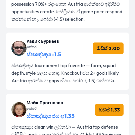
possession 70%+ රදා ගෙන Austria ආරක්ෂාව ඉදිරිපිට
opportunities create. ඔස්ට්‍රියාව ඒ game pace respond
කරන්නේ නෑ. ෆෝරා (-1.5) selection.
Радик Буркеев
කේපර්
ඔඩ්ස් 2.00
ස්පාඤ්ඤය -1.5
ස්පාඤ්ඤය tournament top favorite — form, squad
depth, style ලෙස හොඳ. Knockout ජය 2+ goals likely,
Austria ආරක්ෂාව gaps නිසා. ෆෝරා (-1.5) ගන්නවා.
Майк Прогнозов
කේපර්
ඔඩ්ස් 1.33
ස්පාඤ්ඤය ජය @1.33
ස්පාඤ්ඤය clean win ලබනවා — Austria top defense
ඉදිරිපිට goals score කරන්නේ නෑ. Odds 1.33 Spain win