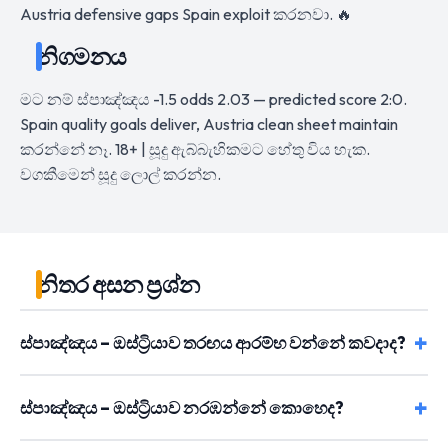
Austria defensive gaps Spain exploit කරනවා. 🔥
නිගමනය
මට නම් ස්පාඤ්ඤය -1.5 odds 2.03 — predicted score 2:0.
Spain quality goals deliver, Austria clean sheet maintain
කරන්නේ නෑ. 18+ | සූදු ඇබ්බැහිකමට හේතු විය හැක.
වගකීමෙන් සූදු ලොල් කරන්න.
නිතර අසන ප්‍රශ්න
ස්පාඤ්ඤය – ඔස්ට්‍රියාව තරඟය ආරම්භ වන්නේ කවදාද?
ස්පාඤ්ඤය – ඔස්ට්‍රියාව නරඹන්නේ කොහෙද?