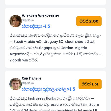
Алексей Алексеевич
කතුවරයා
ඔඩ්ස් 2.00
ස්පාඤ්ඤය -1.5
ස්පාඤ්ඤය කාණ්ඩ වේදිකාවේ ආධිපත්‍ය ලෙස ක්‍රීඩා කළා
— Saudi Arabia 4:0, Uruguay 1:0, clean sheets 3 ක්.
ඔස්ට්‍රියාව ආරක්ෂාව gaps ඇති, Jordan-Algeria-
Argentina දී ගෝල 6 ලබා දුන්නා. ෆෝරා (-1.5) ගන්නවා —
2 goals win ස්ථිර.
Сан Палыч
කතුවරයා
ඔඩ්ස් 1.51
ස්පාඤ්ඤය පුද්ගල ගෝල >1.5
ස්පාඤ්ඤය high press flanks හරහා ක්‍රීඩා කරනවා —
ඔස්ට්‍රියාව ආරක්ෂාව ඒ pressure දරා ගන්නේ නෑ. Score
2:0 හෝ 2:1 likely, ස්පාඤ්ඤය individual total goals 1.5