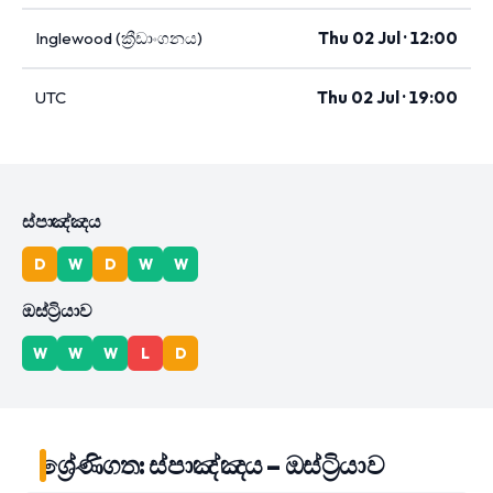
Inglewood (ක්‍රීඩාංගනය)
Thu 02 Jul · 12:00
UTC
Thu 02 Jul · 19:00
ස්පාඤ්ඤය
D
W
D
W
W
ඔස්ට්‍රියාව
W
W
W
L
D
ශ්‍රේණිගත: ස්පාඤ්ඤය – ඔස්ට්‍රියාව