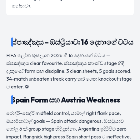
ගන්නවා.
ස්පාඤ්ඤය – ඔස්ට්‍රියාව: 16 දෙනාගේ වටය
FIFA ලෝක කුසලාන 2026 හි 16 දෙනාගේ වටය —
ස්පාඤ්ඤය clear favourite. ස්පාඤ්ඤය කාණ්ඩ stage හිදී
දැකුණේ form සහ discipline: 3 clean sheets, 5 goals scored.
34-match unbeaten streak carry කර ගෙන knockout stage
ට enter. ⚽
Spain Form සහ Austria Weakness
රොද්රී-පෙද්රී midfield control, යාමාල් right flank pace,
ඔයාර්සාබාල් goals — Spain attack dangerous. ඔස්ට්‍රියාව
ගෝල 6 ක් group stage හිදී දුන්නා, Argentina ඉදිරිපිට zero
impact. Rangnick high press Spain short pass ට ineffective.