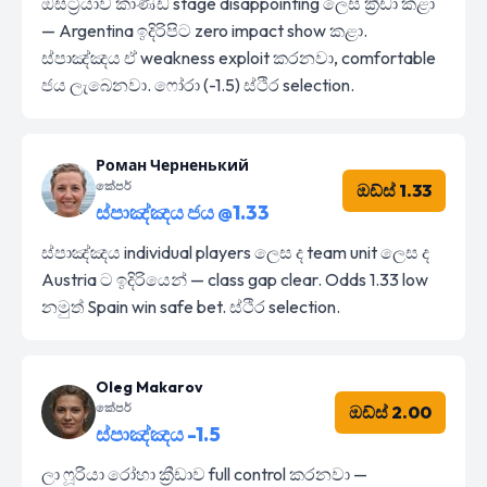
ඔස්ට්‍රියාව කාණ්ඩ stage disappointing ලෙස ක්‍රීඩා කළා
— Argentina ඉදිරිපිට zero impact show කළා.
ස්පාඤ්ඤය ඒ weakness exploit කරනවා, comfortable
ජය ලැබෙනවා. ෆෝරා (-1.5) ස්ථිර selection.
Роман Черненький
කේපර්
ඔඩ්ස් 1.33
ස්පාඤ්ඤය ජය @1.33
ස්පාඤ්ඤය individual players ලෙස ද team unit ලෙස ද
Austria ට ඉදිරියෙන් — class gap clear. Odds 1.33 low
නමුත් Spain win safe bet. ස්ථිර selection.
Oleg Makarov
කේපර්
ඔඩ්ස් 2.00
ස්පාඤ්ඤය -1.5
ලා ෆූරියා රෝහා ක්‍රීඩාව full control කරනවා —