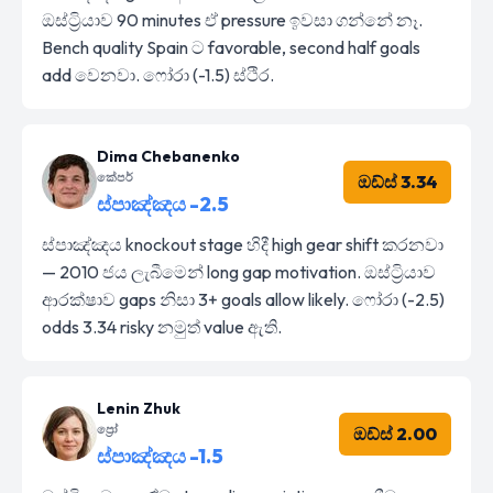
ඔස්ට්‍රියාව 90 minutes ඒ pressure ඉවසා ගන්නේ නෑ.
Bench quality Spain ට favorable, second half goals
add වෙනවා. ෆෝරා (-1.5) ස්ථිර.
Dima Chebanenko
කේපර්
ඔඩ්ස් 3.34
ස්පාඤ්ඤය -2.5
ස්පාඤ්ඤය knockout stage හිදී high gear shift කරනවා
— 2010 ජය ලැබීමෙන් long gap motivation. ඔස්ට්‍රියාව
ආරක්ෂාව gaps නිසා 3+ goals allow likely. ෆෝරා (-2.5)
odds 3.34 risky නමුත් value ඇති.
Lenin Zhuk
ප්‍රෝ
ඔඩ්ස් 2.00
ස්පාඤ්ඤය -1.5