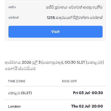
සජීවී ප්‍රවාහය · වේගවත් ආපසු ගැනීම
125% සාදරයෙන් පිළිගන්නා බෝනස්
Visit
ආරම්භය: 2026 ජූලි 3 (සෙනසුරාදා), 00:30 SLST (කොළඹ) |
සොෆයි ස්ටේඩියම්
TIME ZONE
KICK-OFF
කොළඹ (SLST)
Fri 03 Jul · 00:30
London
Thu 02 Jul · 20:00