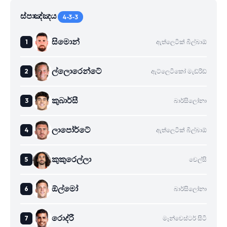
ස්පාඤ්ඤය
4-3-3
සිමොන්
ඇත්ලෙටික් බිල්බාඕ
ල්ලොරෙන්ටේ
ඇට්ලෙටිකෝ මැඩ්රිඩ්
කුබාර්සී
බාර්සිලෝනා
ලාපෝර්ටේ
ඇත්ලෙටික් බිල්බාඕ
කුකුරෙල්ලා
චෙල්සි
ඕල්මෝ
බාර්සිලෝනා
රොද්රී
මෑන්චෙස්ටර් සිටි