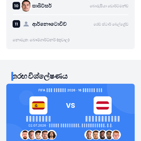
සාබිට්සර්
බොරූසියා ඩොර්ට්මන්ඩ්
ආර්නෞටොවිච්
රෙඩ් ස්ටාර් බෙල්ග්‍රේඩ්
නොමැත: බෞම්ගාර්ට්නර් (තුවාල)
තරඟ විශ්ලේෂණය