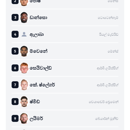
පොෂ්
මේන්ස්
ඩාන්සො
ටොටෙන්හෑම්
ඇලාබා
රියල් මැඩ්රිඩ්
ම්වෙනේ
මේන්ස්
සෙයිවාල්ඩ්
ආර්බී ලයිප්සිග්
කේ. ෂ්ලේගර්
ආර්බී ලයිප්සිග්
ෂ්මිඩ්
වෙයාඩෙර් බ්‍රෙමෙන්
ලයිමර්
බේයාර්න් මූනිච්