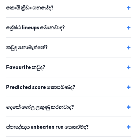
කොයි ක්‍රීඩාංගනයේද?
ශ්‍රේෂ්ඨ lineups මොනවාද?
කවුද නොමැත්තේ?
Favourite කවුද?
Predicted score කොපමණද?
දෙකේ ගෝල ලකුණු කරනවාද?
ස්පාඤ්ඤය unbeaten run කෙතරම්ද?