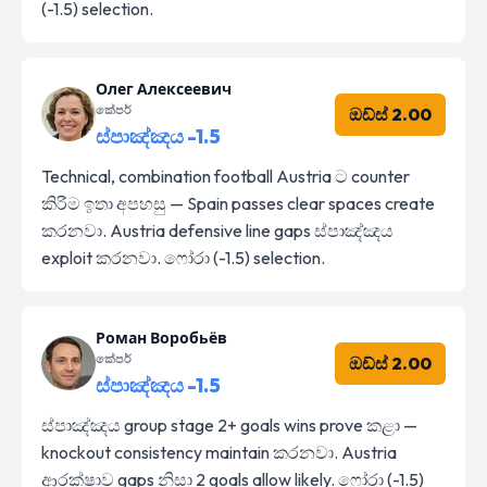
(-1.5) selection.
Олег Алексеевич
කේපර්
ඔඩ්ස් 2.00
ස්පාඤ්ඤය -1.5
Technical, combination football Austria ට counter
කිරීම ඉතා අපහසු — Spain passes clear spaces create
කරනවා. Austria defensive line gaps ස්පාඤ්ඤය
exploit කරනවා. ෆෝරා (-1.5) selection.
Роман Воробьёв
කේපර්
ඔඩ්ස් 2.00
ස්පාඤ්ඤය -1.5
ස්පාඤ්ඤය group stage 2+ goals wins prove කළා —
knockout consistency maintain කරනවා. Austria
ආරක්ෂාව gaps නිසා 2 goals allow likely. ෆෝරා (-1.5)