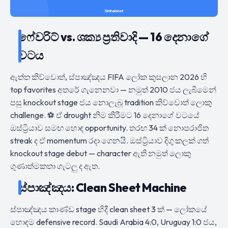
ෆේවරිට් vs. ශක්‍ය ප්‍රතිවාදි — 16 දෙනාගේ
වටය
ඇත්ත කිව්වොත්, ස්පාඤ්ඤය FIFA ලෝක කුසලාන 2026 හි
top favorites අතරේ ගැනෙනවා — නමුත් 2010 ජය ලැබීමෙන්
පසු knockout stage ජය නොලැබූ tradition කිව්වොත් ලොකු
challenge. ⚽ ඒ drought නිම කිරීමට 16 දෙනාගේ වටයේ
ඔස්ට්‍රියාව සමඟ හොඳ opportunity. තරඟ 34 ක් නොපරාජිත
streak ද ඒ momentum රදා ගෙනයි. ඔස්ට්‍රියාව දිගු කලක් ගත්
knockout stage debut — character ඇති නමුත් ලොකු
ගුණාත්මකතා ගැටලු ද ඇත.
ස්පාඤ්ඤය: Clean Sheet Machine
ස්පාඤ්ඤය කාණ්ඩ stage හිදී clean sheet 3 ක් — ලෝකයේ
හොඳම defensive record. Saudi Arabia 4:0, Uruguay 1:0 ජය,