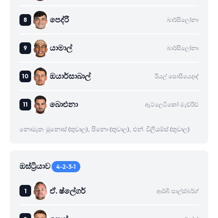
පෙද්රී
බාර්සිලෝනා
යාමාල්
බාර්සිලෝනා
ඔයාර්සාබාල්
රියල් සොසියෙදාද්
බාෙඑනා
ඇට්ලෙටිකෝ මැඩ්රිඩ්
නොමැත: මූනොස් (තුවාල), පිනො (තුවාල), එන්. විලියම්ස් (තුවාල)
ඔස්ට්‍රියාව
4-2-3-1
ඒ. ෂ්ලේගර්
ආර්බී සාල්ස්බර්ග්