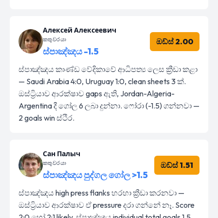
Алексей Алексеевич
කතුවරයා
ඔඩ්ස් 2.00
ස්පාඤ්ඤය -1.5
ස්පාඤ්ඤය කාණ්ඩ වේදිකාවේ ආධිපත්‍ය ලෙස ක්‍රීඩා කළා
— Saudi Arabia 4:0, Uruguay 1:0, clean sheets 3 ක්.
ඔස්ට්‍රියාව ආරක්ෂාව gaps ඇති, Jordan-Algeria-
Argentina දී ගෝල 6 ලබා දුන්නා. ෆෝරා (-1.5) ගන්නවා —
2 goals win ස්ථිර.
Сан Палыч
කතුවරයා
ඔඩ්ස් 1.51
ස්පාඤ්ඤය පුද්ගල ගෝල >1.5
ස්පාඤ්ඤය high press flanks හරහා ක්‍රීඩා කරනවා —
ඔස්ට්‍රියාව ආරක්ෂාව ඒ pressure දරා ගන්නේ නෑ. Score
2:0 හෝ 2:1 likely, ස්පාඤ්ඤය individual total goals 1.5