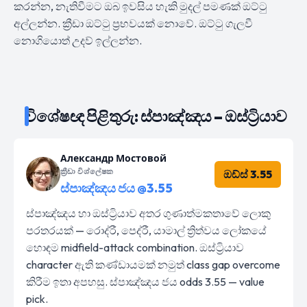
කරන්න, නැතිවීමට ඔබ ඉවසිය හැකි මුදල් පමණක් ඔට්ටු
අල්ලන්න. ක්‍රීඩා ඔට්ටු ප්‍රභවයක් නොවේ. ඔට්ටු ගැලවී
නොගියොත් උදව් ඉල්ලන්න.
විශේෂඥ පිළිතුරු: ස්පාඤ්ඤය – ඔස්ට්‍රියාව
Александр Мостовой
ක්‍රීඩා විශ්ලේෂක
ඔඩ්ස් 3.55
ස්පාඤ්ඤය ජය @3.55
ස්පාඤ්ඤය හා ඔස්ට්‍රියාව අතර ගුණාත්මකතාවේ ලොකු
පරතරයක් — රොද්රී, පෙද්රී, යාමාල් ත්‍රිත්වය ලෝකයේ
හොඳම midfield-attack combination. ඔස්ට්‍රියාව
character ඇති කණ්ඩායමක් නමුත් class gap overcome
කිරීම ඉතා අපහසු. ස්පාඤ්ඤය ජය odds 3.55 — value
pick.