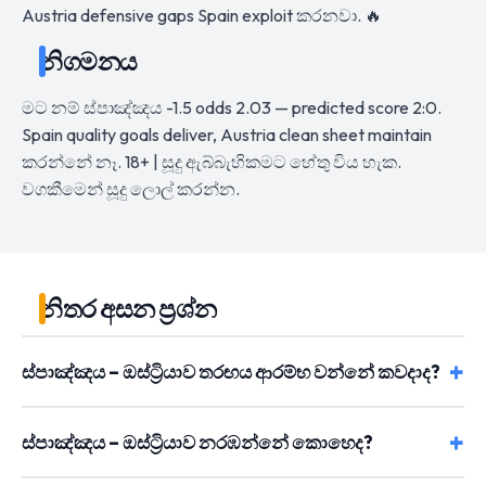
Austria defensive gaps Spain exploit කරනවා. 🔥
නිගමනය
මට නම් ස්පාඤ්ඤය -1.5 odds 2.03 — predicted score 2:0.
Spain quality goals deliver, Austria clean sheet maintain
කරන්නේ නෑ. 18+ | සූදු ඇබ්බැහිකමට හේතු විය හැක.
වගකීමෙන් සූදු ලොල් කරන්න.
නිතර අසන ප්‍රශ්න
ස්පාඤ්ඤය – ඔස්ට්‍රියාව තරඟය ආරම්භ වන්නේ කවදාද?
ස්පාඤ්ඤය – ඔස්ට්‍රියාව නරඹන්නේ කොහෙද?