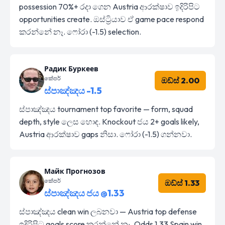
possession 70%+ රදා ගෙන Austria ආරක්ෂාව ඉදිරිපිට
opportunities create. ඔස්ට්‍රියාව ඒ game pace respond
කරන්නේ නෑ. ෆෝරා (-1.5) selection.
Радик Буркеев
කේපර්
ඔඩ්ස් 2.00
ස්පාඤ්ඤය -1.5
ස්පාඤ්ඤය tournament top favorite — form, squad
depth, style ලෙස හොඳ. Knockout ජය 2+ goals likely,
Austria ආරක්ෂාව gaps නිසා. ෆෝරා (-1.5) ගන්නවා.
Майк Прогнозов
කේපර්
ඔඩ්ස් 1.33
ස්පාඤ්ඤය ජය @1.33
ස්පාඤ්ඤය clean win ලබනවා — Austria top defense
ඉදිරිපිට goals score කරන්නේ නෑ. Odds 1.33 Spain win