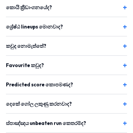
කොයි ක්‍රීඩාංගනයේද?
ශ්‍රේෂ්ඨ lineups මොනවාද?
කවුද නොමැත්තේ?
Favourite කවුද?
Predicted score කොපමණද?
දෙකේ ගෝල ලකුණු කරනවාද?
ස්පාඤ්ඤය unbeaten run කෙතරම්ද?