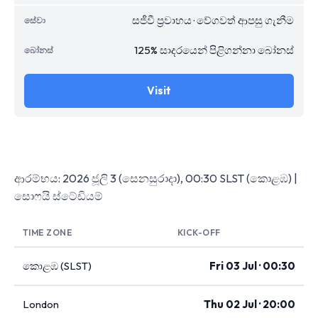
සජීවී ප්‍රවාහය · වේගවත් ආපසු ගැනීම
125% සාදරයෙන් පිළිගන්නා බෝනස්
Visit
ආරම්භය: 2026 ජූලි 3 (සෙනසුරාදා), 00:30 SLST (කොළඹ) |
සොෆයි ස්ටේඩියම්
TIME ZONE
KICK-OFF
කොළඹ (SLST)
Fri 03 Jul · 00:30
London
Thu 02 Jul · 20:00