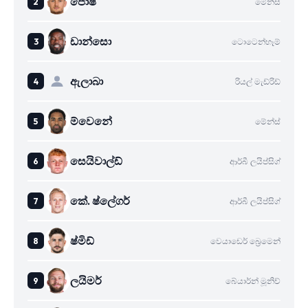
පොෂ්
මේන්ස්
ඩාන්සො
ටොටෙන්හෑම්
ඇලාබා
රියල් මැඩ්රිඩ්
ම්වෙනේ
මේන්ස්
සෙයිවාල්ඩ්
ආර්බී ලයිප්සිග්
කේ. ෂ්ලේගර්
ආර්බී ලයිප්සිග්
ෂ්මිඩ්
වෙයාඩෙර් බ්‍රෙමෙන්
ලයිමර්
බේයාර්න් මූනිච්