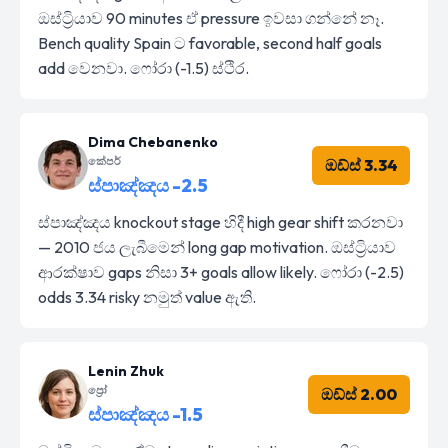
ඔස්ට්‍රියාව 90 minutes ඒ pressure ඉවසා ගන්නේ නෑ.
Bench quality Spain ට favorable, second half goals
add වෙනවා. ෆෝරා (-1.5) ස්ථිර.
Dima Chebanenko
කේපර්
ඔඩ්ස් 3.34
ස්පාඤ්ඤය -2.5
ස්පාඤ්ඤය knockout stage හිදී high gear shift කරනවා
— 2010 ජය ලැබීමෙන් long gap motivation. ඔස්ට්‍රියාව
ආරක්ෂාව gaps නිසා 3+ goals allow likely. ෆෝරා (-2.5)
odds 3.34 risky නමුත් value ඇති.
Lenin Zhuk
ප්‍රෝ
ඔඩ්ස් 2.00
ස්පාඤ්ඤය -1.5