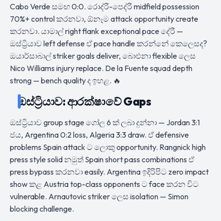
Cabo Verde සමඟ 0:0. රොද්රී-පෙද්රී midfield possession
70%+ control කරනවා, ඕනෑම attack opportunity create
කරනවා. යාමාල් right flank exceptional pace දේරී —
ඔස්ට්‍රියාව left defense ඒ pace handle කරන්නේ කෙලෙසද?
ඔයාර්සාබාල් striker goals deliver, බාෙඑනා flexible ලෙස
Nico Williams injury replace. De la Fuente squad depth
strong — bench quality ද ඉහළ. 🔥
ඔස්ට්‍රියාව: ආරක්ෂාවේ Gaps
ඔස්ට්‍රියාව group stage ගෝල 6 ක් ලබා දුන්නා — Jordan 3:1
ජය, Argentina 0:2 loss, Algeria 3:3 draw. ඒ defensive
problems Spain attack ට ලොකු opportunity. Rangnick high
press style solid නමුත් Spain short pass combinations ඒ
press bypass කරනවා easily. Argentina ඉදිරිපිට zero impact
show කළ Austria top-class opponents ට face කරන විට
vulnerable. Arnautovic striker ලෙස isolation — Simon
blocking challenge.