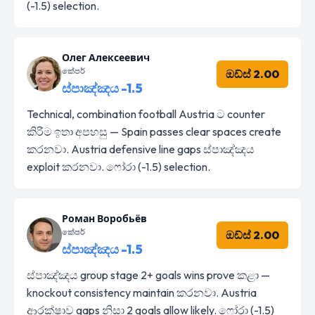
(-1.5) selection.
Олег Алексеевич
කේපර්
ඔඩ්ස් 2.00
ස්පාඤ්ඤය -1.5
Technical, combination football Austria ට counter
කිරීම ඉතා අපහසු — Spain passes clear spaces create
කරනවා. Austria defensive line gaps ස්පාඤ්ඤය
exploit කරනවා. ෆෝරා (-1.5) selection.
Роман Воробьёв
කේපර්
ඔඩ්ස් 2.00
ස්පාඤ්ඤය -1.5
ස්පාඤ්ඤය group stage 2+ goals wins prove කළා —
knockout consistency maintain කරනවා. Austria
ආරක්ෂාව gaps නිසා 2 goals allow likely. ෆෝරා (-1.5)