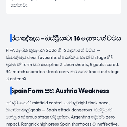
ගන්නවා.
ස්පාඤ්ඤය – ඔස්ට්‍රියාව: 16 දෙනාගේ වටය
FIFA ලෝක කුසලාන 2026 හි 16 දෙනාගේ වටය —
ස්පාඤ්ඤය clear favourite. ස්පාඤ්ඤය කාණ්ඩ stage හිදී
දැකුණේ form සහ discipline: 3 clean sheets, 5 goals scored.
34-match unbeaten streak carry කර ගෙන knockout stage
ට enter. ⚽
Spain Form සහ Austria Weakness
රොද්රී-පෙද්රී midfield control, යාමාල් right flank pace,
ඔයාර්සාබාල් goals — Spain attack dangerous. ඔස්ට්‍රියාව
ගෝල 6 ක් group stage හිදී දුන්නා, Argentina ඉදිරිපිට zero
impact. Rangnick high press Spain short pass ට ineffective.