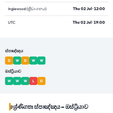
Inglewood (ක්‍රීඩාංගනය)
Thu 02 Jul · 12:00
UTC
Thu 02 Jul · 19:00
ස්පාඤ්ඤය
D
W
D
W
W
ඔස්ට්‍රියාව
W
W
W
L
D
ශ්‍රේණිගත: ස්පාඤ්ඤය – ඔස්ට්‍රියාව