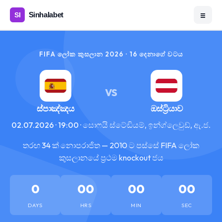
☰
FIFA ලෝක කුසලාන 2026 · 16 දෙනාගේ වටය
VS
ස්පාඤ්ඤය
ඔස්ට්‍රියාව
02.07.2026 · 19:00 · සොෆයි ස්ටේඩියම්, ඉන්ග්ලෙවුඩ්, ඇ.ජ.
තරඟ 34 ක් නොපරාජිත — 2010 ට පස්සේ FIFA ලෝක
කුසලානයේ ප්‍රථම knockout ජය
0
00
00
00
DAYS
HRS
MIN
SEC