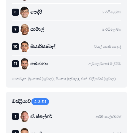
පෙද්රී
බාර්සිලෝනා
යාමාල්
බාර්සිලෝනා
ඔයාර්සාබාල්
රියල් සොසියෙදාද්
බාෙඑනා
ඇට්ලෙටිකෝ මැඩ්රිඩ්
නොමැත: මූනොස් (තුවාල), පිනො (තුවාල), එන්. විලියම්ස් (තුවාල)
ඔස්ට්‍රියාව
4-2-3-1
ඒ. ෂ්ලේගර්
ආර්බී සාල්ස්බර්ග්