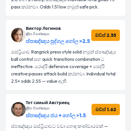
pass කරනවා. Odds 1.51 low නමුත් safe pick.
Виктор Логинов
ක්‍රීඩා විශේෂඥයා
ඔඩ්ස් 2.55
ස්පාඤ්ඤය පුද්ගල ගෝල >2.5
ඔස්ට්‍රියාව Rangnick press style solid නමුත් ස්පාඤ්ඤය
ball control සහ quick transitions combination ට
ineffective. රොද්රී defensive coverage + පෙද්රී
creative passes attack build කරනවා. Individual total
2.5+ odds 2.55 — value ඇති.
Тот самый Австриец
ක්‍රීඩා විශේෂඥයා
ඔඩ්ස් 1.62
ස්පාඤ්ඤය ජය + ගෝල >1.5
ස්පාඤ්ඤය ඔස්ට්‍රියාවට වඩා හොඳ කණ්ඩායමක් —