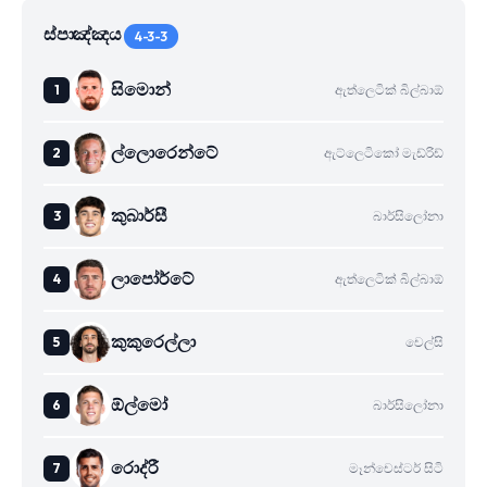
ස්පාඤ්ඤය
4-3-3
සිමොන්
ඇත්ලෙටික් බිල්බාඕ
ල්ලොරෙන්ටේ
ඇට්ලෙටිකෝ මැඩ්රිඩ්
කුබාර්සී
බාර්සිලෝනා
ලාපෝර්ටේ
ඇත්ලෙටික් බිල්බාඕ
කුකුරෙල්ලා
චෙල්සි
ඕල්මෝ
බාර්සිලෝනා
රොද්රී
මෑන්චෙස්ටර් සිටි