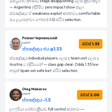
ඔස්ට්‍රියාව කාණ්ඩ stage disappointing ලෙස ක්‍රීඩා කළා
— Argentina ඉදිරිපිට zero impact show කළා.
ස්පාඤ්ඤය ඒ weakness exploit කරනවා, comfortable
ජය ලැබෙනවා. ෆෝරා (-1.5) ස්ථිර selection.
Роман Черненький
කේපර්
ඔඩ්ස් 1.33
ස්පාඤ්ඤය ජය @1.33
ස්පාඤ්ඤය individual players ලෙස ද team unit ලෙස ද
Austria ට ඉදිරියෙන් — class gap clear. Odds 1.33 low
නමුත් Spain win safe bet. ස්ථිර selection.
Oleg Makarov
කේපර්
ඔඩ්ස් 2.00
ස්පාඤ්ඤය -1.5
ලා ෆූරියා රෝහා ක්‍රීඩාව full control කරනවා —