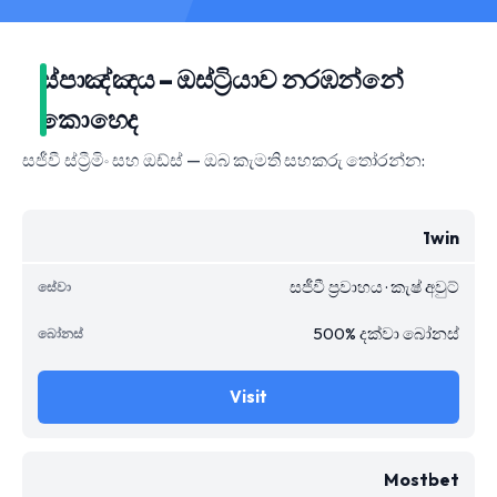
ස්පාඤ්ඤය – ඔස්ට්‍රියාව නරඹන්නේ
කොහෙද
සජීවී ස්ට්‍රීමිං සහ ඔඩ්ස් — ඔබ කැමති සහකරු තෝරන්න:
1win
සජීවී ප්‍රවාහය · කැෂ් අවුට්
500% දක්වා බෝනස්
Visit
Mostbet