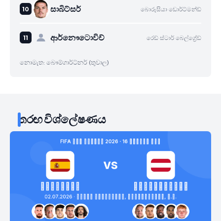
සාබිට්සර්
බොරූසියා ඩොර්ට්මන්ඩ්
ආර්නෞටොවිච්
රෙඩ් ස්ටාර් බෙල්ග්‍රේඩ්
නොමැත: බෞම්ගාර්ට්නර් (තුවාල)
තරඟ විශ්ලේෂණය