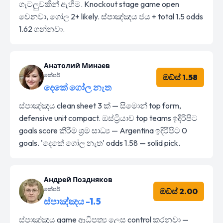
ගැටලුවකින් ඇහීම. Knockout stage game open
වෙනවා, ගෝල 2+ likely. ස්පාඤ්ඤය ජය + total 1.5 odds
1.62 ගන්නවා.
Анатолий Минаев
කේපර්
ඔඩ්ස් 1.58
දෙකේ ගෝල නැත
ස්පාඤ්ඤය clean sheet 3 ක් — සිමොන් top form,
defensive unit compact. ඔස්ට්‍රියාව top teams ඉදිරිපිට
goals score කිරීම ශ්‍රම සාධ්‍ය — Argentina ඉදිරිපිට 0
goals. 'දෙකේ ගෝල නැත' odds 1.58 — solid pick.
Андрей Поздняков
කේපර්
ඔඩ්ස් 2.00
ස්පාඤ්ඤය -1.5
ස්පාඤ්ඤය game ආධිපත්‍ය ලෙස control කරනවා —