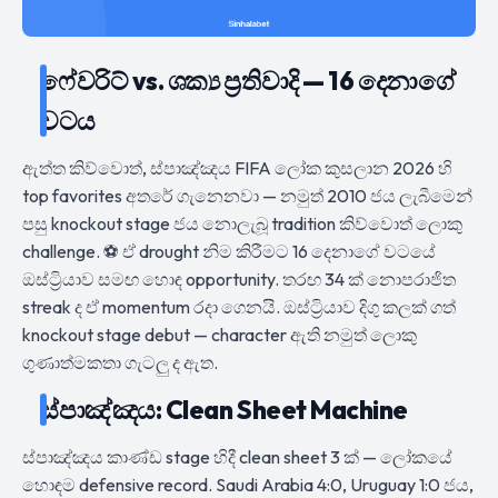
ෆේවරිට් vs. ශක්‍ය ප්‍රතිවාදි — 16 දෙනාගේ
වටය
ඇත්ත කිව්වොත්, ස්පාඤ්ඤය FIFA ලෝක කුසලාන 2026 හි
top favorites අතරේ ගැනෙනවා — නමුත් 2010 ජය ලැබීමෙන්
පසු knockout stage ජය නොලැබූ tradition කිව්වොත් ලොකු
challenge. ⚽ ඒ drought නිම කිරීමට 16 දෙනාගේ වටයේ
ඔස්ට්‍රියාව සමඟ හොඳ opportunity. තරඟ 34 ක් නොපරාජිත
streak ද ඒ momentum රදා ගෙනයි. ඔස්ට්‍රියාව දිගු කලක් ගත්
knockout stage debut — character ඇති නමුත් ලොකු
ගුණාත්මකතා ගැටලු ද ඇත.
ස්පාඤ්ඤය: Clean Sheet Machine
ස්පාඤ්ඤය කාණ්ඩ stage හිදී clean sheet 3 ක් — ලෝකයේ
හොඳම defensive record. Saudi Arabia 4:0, Uruguay 1:0 ජය,