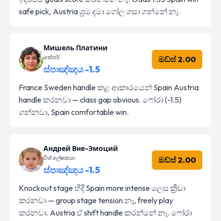
safe pick, Austria ශ්‍රම දමා ගෝල ගසා ගන්නේ නෑ.
Мишель Платини
කේපර්
ඔඩ්ස් 2.00
ස්පාඤ්ඤය -1.5
France Sweden handle කළ ආකාරයෙන් Spain Austria
handle කරනවා — class gap obvious. ෆෝරා (-1.5)
ගන්නවා, Spain comfortable win.
Андрей Вне-Эмоций
විශ්ලේෂකයා
ඔඩ්ස් 2.00
ස්පාඤ්ඤය -1.5
Knockout stage හිදී Spain more intense ලෙස ක්‍රීඩා
කරනවා — group stage tension නෑ, freely play
කරනවා. Austria ඒ shift handle කරන්නේ නෑ. ෆෝරා