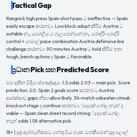
Tactical Gap
Rangnick high press Spain short pass ට ineffective — Spain
easily escape කරනවා. Low block adopt කිරීම Austria ට
suitable නෑ, ශෛලිය ට ගැලපෙන්නේ නෑ. රොද්රී-පෙද්රී
control + යාමාල් pace combination Austria defensive line
challenge කරනවා. 90 minutes Austria ට hold කිරීම ඉතා
tough, bench options ද Spain ට favorable.
ප්‍රධාන Pick සහ Predicted Score
මම දකින විදිය: ස්පාඤ්ඤය -1.5 odds 2.03 — main pick. Score
prediction: 2:0. Spain 2 goals score කරනවා, Austria
ආරක්ෂාව gaps නිසා allow likely. 34-match unbeaten streak
knockout stage ද continue කරනවා. 'දෙකේ ගෝල නැත' ද
viable — Spain clean sheet record strong. 'දෙකේ ගෝල
නැත' odds 1.58 alternative pick.
18+ | සූදු ඇබ්බැහිකමට හේතු විය හැක. වගකීමෙන් සූදු ලොල්