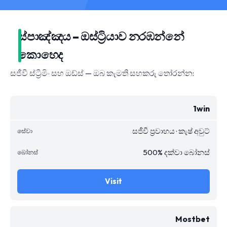
ස්පාඤ්ඤය – ඔස්ට්‍රියාව නරඹන්නේ
කොහෙද
සජීවී ස්ට්‍රීමිං සහ ඔඩ්ස් — ඔබ කැමති සහකරු තෝරන්න:
1win
සජීවී ප්‍රවාහය · කැෂ් අවුට්
500% දක්වා බෝනස්
Visit
Mostbet