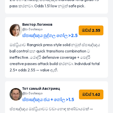
pass කරනවා. Odds 1.51 low නමුත් safe pick.
Виктор Логинов
ක්‍රීඩා විශේෂඥයා
ඔඩ්ස් 2.55
ස්පාඤ්ඤය පුද්ගල ගෝල >2.5
ඔස්ට්‍රියාව Rangnick press style solid නමුත් ස්පාඤ්ඤය
ball control සහ quick transitions combination ට
ineffective. රොද්රී defensive coverage + පෙද්රී
creative passes attack build කරනවා. Individual total
2.5+ odds 2.55 — value ඇති.
Тот самый Австриец
ක්‍රීඩා විශේෂඥයා
ඔඩ්ස් 1.62
ස්පාඤ්ඤය ජය + ගෝල >1.5
ස්පාඤ්ඤය ඔස්ට්‍රියාවට වඩා හොඳ කණ්ඩායමක් —