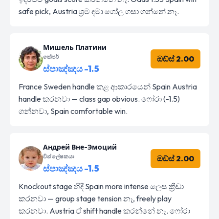
safe pick, Austria ශ්‍රම දමා ගෝල ගසා ගන්නේ නෑ.
Мишель Платини
කේපර්
ඔඩ්ස් 2.00
ස්පාඤ්ඤය -1.5
France Sweden handle කළ ආකාරයෙන් Spain Austria
handle කරනවා — class gap obvious. ෆෝරා (-1.5)
ගන්නවා, Spain comfortable win.
Андрей Вне-Эмоций
විශ්ලේෂකයා
ඔඩ්ස් 2.00
ස්පාඤ්ඤය -1.5
Knockout stage හිදී Spain more intense ලෙස ක්‍රීඩා
කරනවා — group stage tension නෑ, freely play
කරනවා. Austria ඒ shift handle කරන්නේ නෑ. ෆෝරා