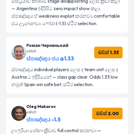
ඔස්ට්‍රියාව කාණ්ඩ stage disappointing ලෙස ක්‍රීඩා කළා
— Argentina ඉදිරිපිට zero impact show කළා.
ස්පාඤ්ඤය ඒ weakness exploit කරනවා, comfortable
ජය ලැබෙනවා. ෆෝරා (-1.5) ස්ථිර selection.
Роман Черненький
කේපර්
ඔඩ්ස් 1.33
ස්පාඤ්ඤය ජය @1.33
ස්පාඤ්ඤය individual players ලෙස ද team unit ලෙස ද
Austria ට ඉදිරියෙන් — class gap clear. Odds 1.33 low
නමුත් Spain win safe bet. ස්ථිර selection.
Oleg Makarov
කේපර්
ඔඩ්ස් 2.00
ස්පාඤ්ඤය -1.5
ලා ෆූරියා රෝහා ක්‍රීඩාව full control කරනවා —