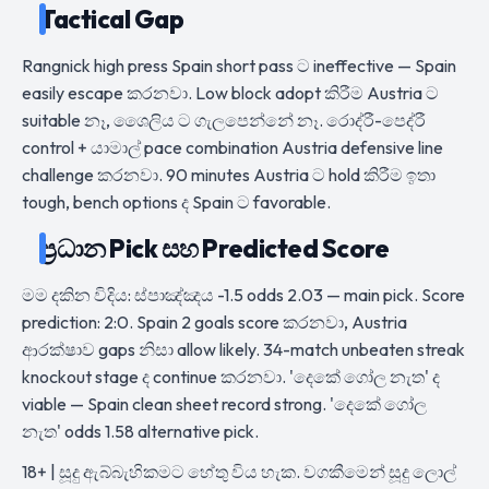
Tactical Gap
Rangnick high press Spain short pass ට ineffective — Spain
easily escape කරනවා. Low block adopt කිරීම Austria ට
suitable නෑ, ශෛලිය ට ගැලපෙන්නේ නෑ. රොද්රී-පෙද්රී
control + යාමාල් pace combination Austria defensive line
challenge කරනවා. 90 minutes Austria ට hold කිරීම ඉතා
tough, bench options ද Spain ට favorable.
ප්‍රධාන Pick සහ Predicted Score
මම දකින විදිය: ස්පාඤ්ඤය -1.5 odds 2.03 — main pick. Score
prediction: 2:0. Spain 2 goals score කරනවා, Austria
ආරක්ෂාව gaps නිසා allow likely. 34-match unbeaten streak
knockout stage ද continue කරනවා. 'දෙකේ ගෝල නැත' ද
viable — Spain clean sheet record strong. 'දෙකේ ගෝල
නැත' odds 1.58 alternative pick.
18+ | සූදු ඇබ්බැහිකමට හේතු විය හැක. වගකීමෙන් සූදු ලොල්