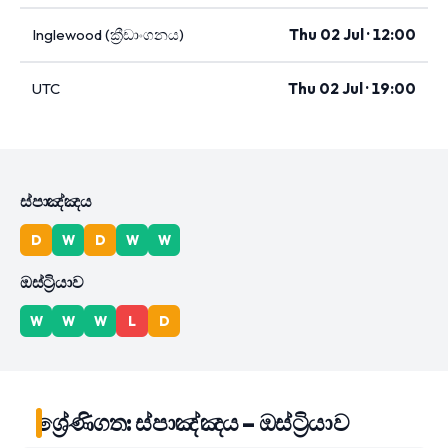
Inglewood (ක්‍රීඩාංගනය)
Thu 02 Jul · 12:00
UTC
Thu 02 Jul · 19:00
ස්පාඤ්ඤය
D
W
D
W
W
ඔස්ට්‍රියාව
W
W
W
L
D
ශ්‍රේණිගත: ස්පාඤ්ඤය – ඔස්ට්‍රියාව