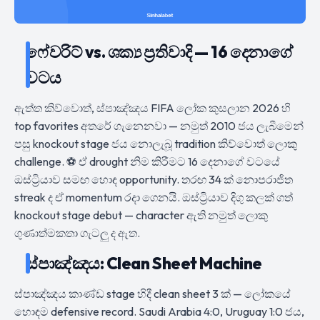
ෆේවරිට් vs. ශක්‍ය ප්‍රතිවාදි — 16 දෙනාගේ
වටය
ඇත්ත කිව්වොත්, ස්පාඤ්ඤය FIFA ලෝක කුසලාන 2026 හි
top favorites අතරේ ගැනෙනවා — නමුත් 2010 ජය ලැබීමෙන්
පසු knockout stage ජය නොලැබූ tradition කිව්වොත් ලොකු
challenge. ⚽ ඒ drought නිම කිරීමට 16 දෙනාගේ වටයේ
ඔස්ට්‍රියාව සමඟ හොඳ opportunity. තරඟ 34 ක් නොපරාජිත
streak ද ඒ momentum රදා ගෙනයි. ඔස්ට්‍රියාව දිගු කලක් ගත්
knockout stage debut — character ඇති නමුත් ලොකු
ගුණාත්මකතා ගැටලු ද ඇත.
ස්පාඤ්ඤය: Clean Sheet Machine
ස්පාඤ්ඤය කාණ්ඩ stage හිදී clean sheet 3 ක් — ලෝකයේ
හොඳම defensive record. Saudi Arabia 4:0, Uruguay 1:0 ජය,