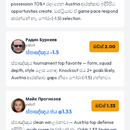
possession 70%+ රදා ගෙන Austria ආරක්ෂාව ඉදිරිපිට
opportunities create. ඔස්ට්‍රියාව ඒ game pace respond
කරන්නේ නෑ. ෆෝරා (-1.5) selection.
Радик Буркеев
කේපර්
ඔඩ්ස් 2.00
ස්පාඤ්ඤය -1.5
ස්පාඤ්ඤය tournament top favorite — form, squad
depth, style ලෙස හොඳ. Knockout ජය 2+ goals likely,
Austria ආරක්ෂාව gaps නිසා. ෆෝරා (-1.5) ගන්නවා.
Майк Прогнозов
කේපර්
ඔඩ්ස් 1.33
ස්පාඤ්ඤය ජය @1.33
ස්පාඤ්ඤය clean win ලබනවා — Austria top defense
ඉදිරිපිට goals score කරන්නේ නෑ. Odds 1.33 Spain win