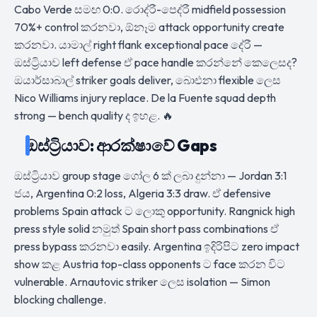
Cabo Verde සමඟ 0:0. රොද්රී-පෙද්රී midfield possession
70%+ control කරනවා, ඕනෑම attack opportunity create
කරනවා. යාමාල් right flank exceptional pace දේරී —
ඔස්ට්‍රියාව left defense ඒ pace handle කරන්නේ කෙලෙසද?
ඔයාර්සාබාල් striker goals deliver, බාෙඑනා flexible ලෙස
Nico Williams injury replace. De la Fuente squad depth
strong — bench quality ද ඉහළ. 🔥
ඔස්ට්‍රියාව: ආරක්ෂාවේ Gaps
ඔස්ට්‍රියාව group stage ගෝල 6 ක් ලබා දුන්නා — Jordan 3:1
ජය, Argentina 0:2 loss, Algeria 3:3 draw. ඒ defensive
problems Spain attack ට ලොකු opportunity. Rangnick high
press style solid නමුත් Spain short pass combinations ඒ
press bypass කරනවා easily. Argentina ඉදිරිපිට zero impact
show කළ Austria top-class opponents ට face කරන විට
vulnerable. Arnautovic striker ලෙස isolation — Simon
blocking challenge.