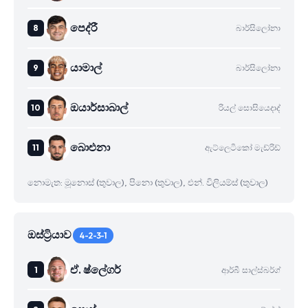
පෙද්රී
බාර්සිලෝනා
යාමාල්
බාර්සිලෝනා
ඔයාර්සාබාල්
රියල් සොසියෙදාද්
බාෙඑනා
ඇට්ලෙටිකෝ මැඩ්රිඩ්
නොමැත: මූනොස් (තුවාල), පිනො (තුවාල), එන්. විලියම්ස් (තුවාල)
ඔස්ට්‍රියාව
4-2-3-1
ඒ. ෂ්ලේගර්
ආර්බී සාල්ස්බර්ග්