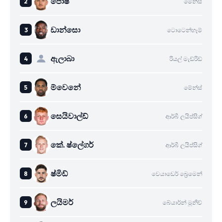
පොෂ්
මේන්ස්
ඩාන්සො
ටොටෙන්හෑම්
ඇලාබා
රියල් මැඩ්රිඩ්
ම්වෙනේ
මේන්ස්
සෙයිවාල්ඩ්
ආර්බී ලයිප්සිග්
කේ. ෂ්ලේගර්
ආර්බී ලයිප්සිග්
ෂ්මිඩ්
වෙයාඩෙර් බ්‍රෙමෙන්
ලයිමර්
බේයාර්න් මූනිච්