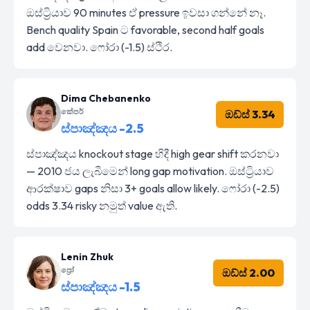
ඔස්ට්‍රියාව 90 minutes ඒ pressure ඉවසා ගන්නේ නෑ.
Bench quality Spain ට favorable, second half goals
add වෙනවා. ෆෝරා (-1.5) ස්ථිර.
Dima Chebanenko
කේපර්
ඔඩ්ස් 3.34
ස්පාඤ්ඤය -2.5
ස්පාඤ්ඤය knockout stage හිදී high gear shift කරනවා
— 2010 ජය ලැබීමෙන් long gap motivation. ඔස්ට්‍රියාව
ආරක්ෂාව gaps නිසා 3+ goals allow likely. ෆෝරා (-2.5)
odds 3.34 risky නමුත් value ඇති.
Lenin Zhuk
ප්‍රෝ
ඔඩ්ස් 2.00
ස්පාඤ්ඤය -1.5