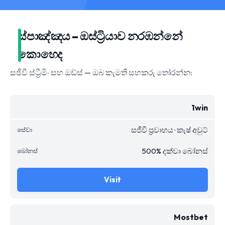
ස්පාඤ්ඤය – ඔස්ට්‍රියාව නරඹන්නේ
කොහෙද
සජීවී ස්ට්‍රීමිං සහ ඔඩ්ස් — ඔබ කැමති සහකරු තෝරන්න:
1win
සජීවී ප්‍රවාහය · කැෂ් අවුට්
500% දක්වා බෝනස්
Visit
Mostbet