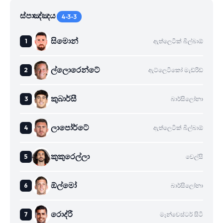
ස්පාඤ්ඤය
4-3-3
සිමොන්
ඇත්ලෙටික් බිල්බාඕ
ල්ලොරෙන්ටේ
ඇට්ලෙටිකෝ මැඩ්රිඩ්
කුබාර්සී
බාර්සිලෝනා
ලාපෝර්ටේ
ඇත්ලෙටික් බිල්බාඕ
කුකුරෙල්ලා
චෙල්සි
ඕල්මෝ
බාර්සිලෝනා
රොද්රී
මෑන්චෙස්ටර් සිටි