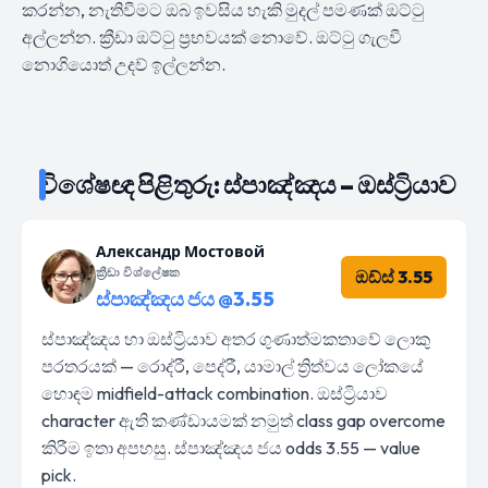
කරන්න, නැතිවීමට ඔබ ඉවසිය හැකි මුදල් පමණක් ඔට්ටු
අල්ලන්න. ක්‍රීඩා ඔට්ටු ප්‍රභවයක් නොවේ. ඔට්ටු ගැලවී
නොගියොත් උදව් ඉල්ලන්න.
විශේෂඥ පිළිතුරු: ස්පාඤ්ඤය – ඔස්ට්‍රියාව
Александр Мостовой
ක්‍රීඩා විශ්ලේෂක
ඔඩ්ස් 3.55
ස්පාඤ්ඤය ජය @3.55
ස්පාඤ්ඤය හා ඔස්ට්‍රියාව අතර ගුණාත්මකතාවේ ලොකු
පරතරයක් — රොද්රී, පෙද්රී, යාමාල් ත්‍රිත්වය ලෝකයේ
හොඳම midfield-attack combination. ඔස්ට්‍රියාව
character ඇති කණ්ඩායමක් නමුත් class gap overcome
කිරීම ඉතා අපහසු. ස්පාඤ්ඤය ජය odds 3.55 — value
pick.