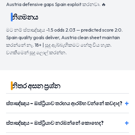
Austria defensive gaps Spain exploit කරනවා. 🔥
නිගමනය
මට නම් ස්පාඤ්ඤය -1.5 odds 2.03 — predicted score 2:0.
Spain quality goals deliver, Austria clean sheet maintain
කරන්නේ නෑ. 18+ | සූදු ඇබ්බැහිකමට හේතු විය හැක.
වගකීමෙන් සූදු ලොල් කරන්න.
නිතර අසන ප්‍රශ්න
ස්පාඤ්ඤය – ඔස්ට්‍රියාව තරඟය ආරම්භ වන්නේ කවදාද?
ස්පාඤ්ඤය – ඔස්ට්‍රියාව නරඹන්නේ කොහෙද?