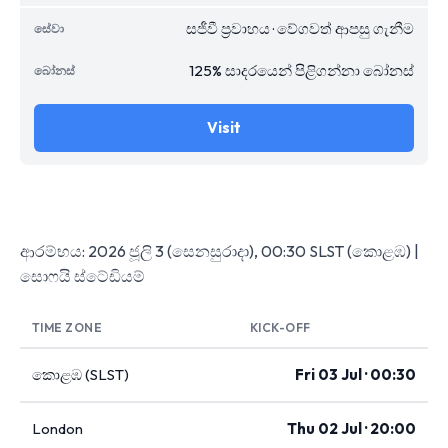
සජීවී ප්‍රවාහය · වේගවත් ආපසු ගැනීම
125% සාදරයෙන් පිළිගන්නා බෝනස්
Visit
ආරම්භය: 2026 ජූලි 3 (සෙනසුරාදා), 00:30 SLST (කොළඹ) |
සොෆයි ස්ටේඩියම්
TIME ZONE
KICK-OFF
කොළඹ (SLST)
Fri 03 Jul · 00:30
London
Thu 02 Jul · 20:00