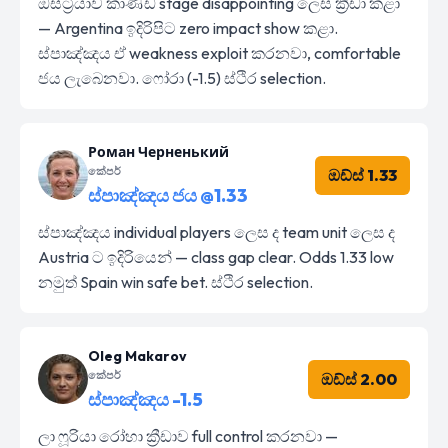
ඔස්ට්‍රියාව කාණ්ඩ stage disappointing ලෙස ක්‍රීඩා කළා
— Argentina ඉදිරිපිට zero impact show කළා.
ස්පාඤ්ඤය ඒ weakness exploit කරනවා, comfortable
ජය ලැබෙනවා. ෆෝරා (-1.5) ස්ථිර selection.
Роман Черненький
කේපර්
ඔඩ්ස් 1.33
ස්පාඤ්ඤය ජය @1.33
ස්පාඤ්ඤය individual players ලෙස ද team unit ලෙස ද
Austria ට ඉදිරියෙන් — class gap clear. Odds 1.33 low
නමුත් Spain win safe bet. ස්ථිර selection.
Oleg Makarov
කේපර්
ඔඩ්ස් 2.00
ස්පාඤ්ඤය -1.5
ලා ෆූරියා රෝහා ක්‍රීඩාව full control කරනවා —