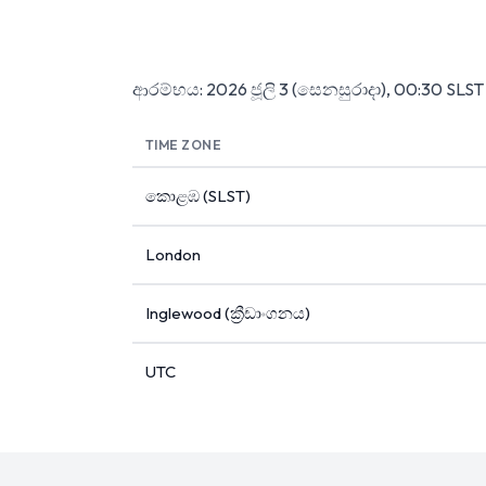
ආරම්භය: 2026 ජූලි 3 (සෙනසුරාදා), 00:30 SLS
TIME ZONE
කොළඹ (SLST)
London
Inglewood (ක්‍රීඩාංගනය)
UTC