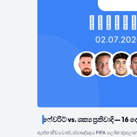
ෆේවරිට් vs. ශක්‍ය ප්‍රතිවාදි — 
ඇත්ත කිව්වොත්, ස්පාඤ්ඤය FIFA ලෝක කුසලාන 