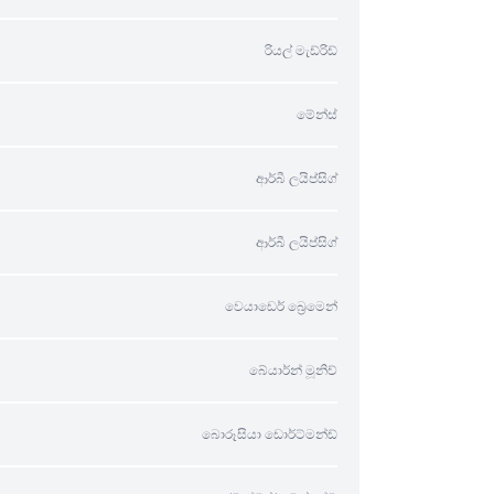
රියල් මැඩ්රිඩ්
මේන්ස්
ආර්බී ලයිප්සිග්
ආර්බී ලයිප්සිග්
වෙයාඩෙර් බ්‍රෙමෙන්
බේයාර්න් මූනිච්
බොරූසියා ඩොර්ට්මන්ඩ්