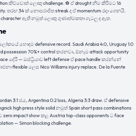
ion කිව්වොත් ලොකු challenge. ⚽ ඒ drought නිම කිරීමට 16
ty. තරඟ 34 ක් නොපරාජිත streak ද ඒ momentum රදා ගෙනයි.
t — character ඇති නමුත් ලොකු ගුණාත්මකතා ගැටලු ද ඇත.
ne
— ලෝකයේ හොඳම defensive record. Saudi Arabia 4:0, Uruguay 1:0
eld possession 70%+ control කරනවා, ඕනෑම attack opportunity
pace දේරී — ඔස්ට්‍රියාව left defense ඒ pace handle කරන්නේ
එනා flexible ලෙස Nico Williams injury replace. De la Fuente
ordan 3:1 ජය, Argentina 0:2 loss, Algeria 3:3 draw. ඒ defensive
nick high press style solid නමුත් Spain short pass combinations
ිට zero impact show කළ Austria top-class opponents ට face
lation — Simon blocking challenge.