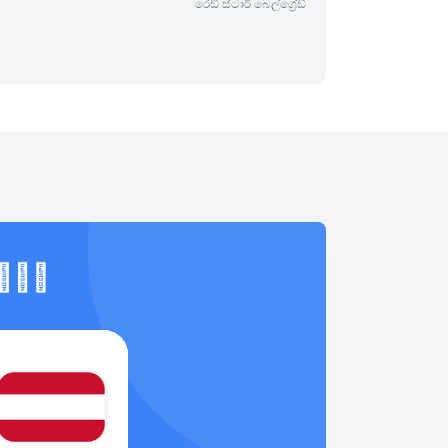
රෙඩ් ස්ටාර් බෙල්ග්‍රේඩ්