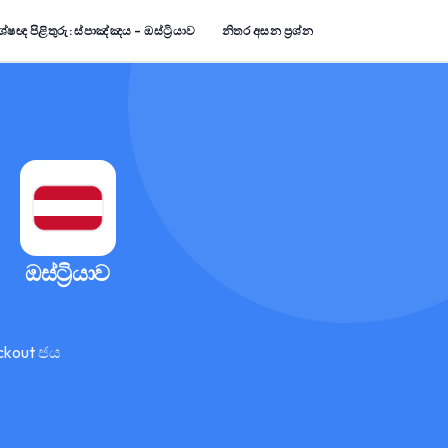
ේෂඥ පිළිතුරු: ස්පාඤ්ඤය – ඔස්ට්‍රියාව
නිතර අසන ප්‍රශ්න
ඔස්ට්‍රියාව
ckout ජය