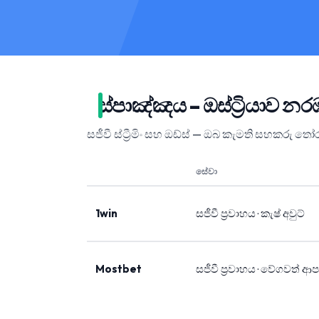
ස්පාඤ්ඤය – ඔස්ට්‍රියාව
සජීවී ස්ට්‍රීමිං සහ ඔඩ්ස් — ඔබ කැමති සහකරු ත
සේවා
1win
සජීවී ප්‍රවාහය · කැෂ් අවුට්
Mostbet
සජීවී ප්‍රවාහය · වේගවත් ආ