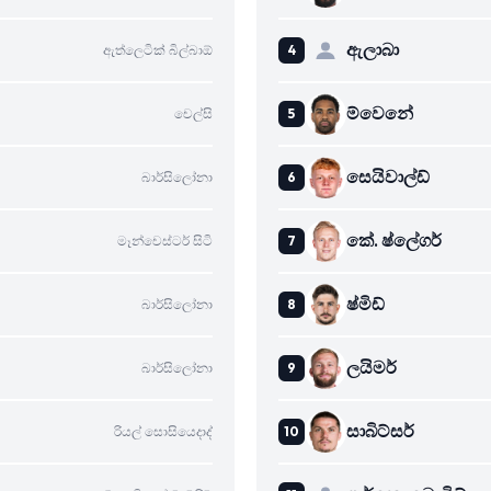
ඇලාබා
ඇත්ලෙටික් බිල්බාඕ
ම්වෙනේ
චෙල්සි
සෙයිවාල්ඩ්
බාර්සිලෝනා
කේ. ෂ්ලේගර්
මෑන්චෙස්ටර් සිටි
ෂ්මිඩ්
බාර්සිලෝනා
ලයිමර්
බාර්සිලෝනා
සාබිට්සර්
රියල් සොසියෙදාද්