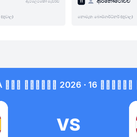
ආර්නෞටොවිච්
ඇට්ලෙටිකෝ මැඩ්රිඩ්
 (තුවාල)
නොමැත: බෞම්ගාර්ට්නර් (තුවාල)