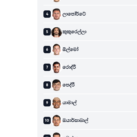
ලාපෝර්ටේ
කුකුරෙල්ලා
ඕල්මෝ
රොද්රී
පෙද්රී
යාමාල්
ඔයාර්සාබාල්