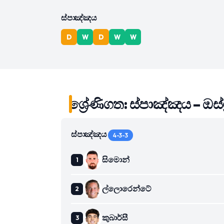
ස්පාඤ්ඤය
D
W
D
W
W
ශ්‍රේණිගත: ස්පාඤ්ඤය – ඔස්ට්
ස්පාඤ්ඤය
4-3-3
සිමොන්
ල්ලොරෙන්ටේ
කුබාර්සී