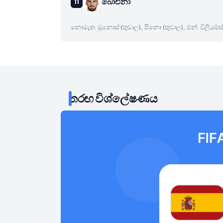
බාෙඑනා
නොමැත: මූනොස් (තුවාල), පිනො (තුවාල), එන්. විලියම්ස්
තරඟ විශ්ලේෂණය