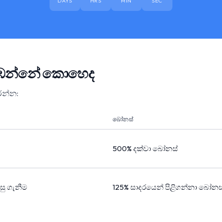
DAYS
HRS
MIN
SEC
 නරඹන්නේ කොහෙද
ෝරන්න:
බෝනස්
500% දක්වා බෝනස්
පසු ගැනීම
125% සාදරයෙන් පිළිගන්නා බෝනස