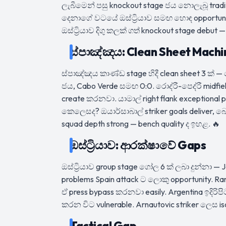
ලැබීමෙන් පසු knockout stage ජය නොලැබූ tradit
දෙනාගේ වටයේ ඔස්ට්‍රියාව සමඟ හොඳ opportuni
ඔස්ට්‍රියාව දිගු කලක් ගත් knockout stage debu
ස්පාඤ්ඤය: Clean Sheet Machi
ස්පාඤ්ඤය කාණ්ඩ stage හිදී clean sheet 3 ක් 
ජය, Cabo Verde සමඟ 0:0. රොද්රී-පෙද්රී midfi
create කරනවා. යාමාල් right flank exceptional 
කෙලෙසද? ඔයාර්සාබාල් striker goals deliver, බාෙ
squad depth strong — bench quality ද ඉහළ. 🔥
ඔස්ට්‍රියාව: ආරක්ෂාවේ Gaps
ඔස්ට්‍රියාව group stage ගෝල 6 ක් ලබා දුන්නා — J
problems Spain attack ට ලොකු opportunity. Rang
ඒ press bypass කරනවා easily. Argentina ඉදිරිප
කරන විට vulnerable. Arnautovic striker ලෙස iso
Tactical Gap