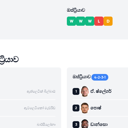
ඔස්ට්‍රියාව
W
W
W
L
D
‍රියාව
ඔස්ට්‍රියාව
4-2-3-1
ඒ. ෂ්ලේගර්
ඇත්ලෙටික් බිල්බාඕ
පොෂ්
ඇට්ලෙටිකෝ මැඩ්රිඩ්
ඩාන්සො
බාර්සිලෝනා