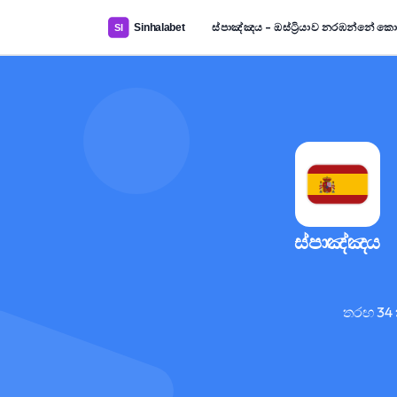
ස්පාඤ්ඤය – ඔස්ට්‍රියාව නරඹන්නේ ක
ස්පාඤ්ඤය
තරඟ 34 