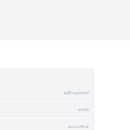
ආර්බී සාල්ස්බර්ග්
මේන්ස්
ටොටෙන්හෑම්