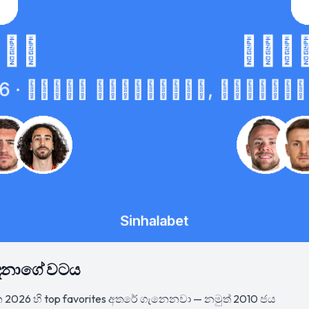
16 දෙනාගේ වටය
2026 හි top favorites අතරේ ගැනෙනවා — නමුත් 2010 ජය