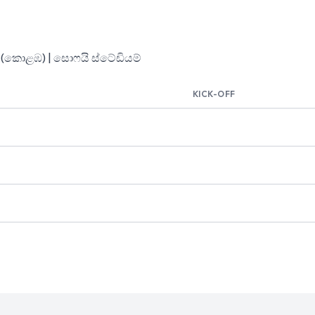
T (කොළඹ) | සොෆයි ස්ටේඩියම්
KICK-OFF