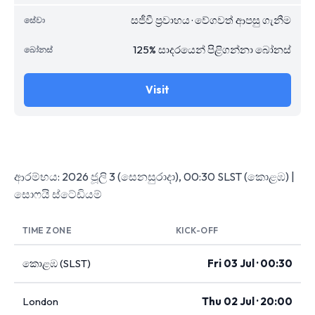
සජීවී ප්‍රවාහය · වේගවත් ආපසු ගැනීම
125% සාදරයෙන් පිළිගන්නා බෝනස්
Visit
ආරම්භය: 2026 ජූලි 3 (සෙනසුරාදා), 00:30 SLST (කොළඹ) |
සොෆයි ස්ටේඩියම්
TIME ZONE
KICK-OFF
කොළඹ (SLST)
Fri 03 Jul · 00:30
London
Thu 02 Jul · 20:00