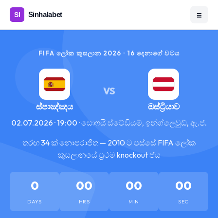
☰
FIFA ලෝක කුසලාන 2026 · 16 දෙනාගේ වටය
VS
ස්පාඤ්ඤය
ඔස්ට්‍රියාව
02.07.2026 · 19:00 · සොෆයි ස්ටේඩියම්, ඉන්ග්ලෙවුඩ්, ඇ.ජ.
තරඟ 34 ක් නොපරාජිත — 2010 ට පස්සේ FIFA ලෝක
කුසලානයේ ප්‍රථම knockout ජය
0
00
00
00
DAYS
HRS
MIN
SEC