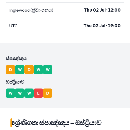
Inglewood (ක්‍රීඩාංගනය)
Thu 02 Jul · 12:00
UTC
Thu 02 Jul · 19:00
ස්පාඤ්ඤය
D
W
D
W
W
ඔස්ට්‍රියාව
W
W
W
L
D
ශ්‍රේණිගත: ස්පාඤ්ඤය – ඔස්ට්‍රියාව