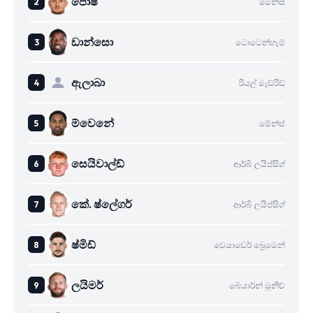
පොෂ්
මේන්ස්
ඩාන්සො
ටොටෙන්හෑම්
ඇලාබා
රියල් මැඩ්රිඩ්
ම්වෙනේ
මේන්ස්
සෙයිවාල්ඩ්
ආර්බී ලයිප්සිග්
කේ. ෂ්ලේගර්
ආර්බී ලයිප්සිග්
ෂ්මිඩ්
වෙයාඩෙර් බ්‍රෙමෙන්
ලයිමර්
බේයාර්න් මූනිච්