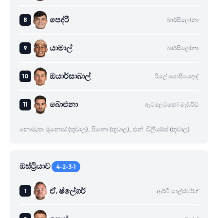
පෙද්රී
බාර්සිලෝනා
යාමාල්
බාර්සිලෝනා
ඔයාර්සාබාල්
රියල් සොසියෙදාද්
බාෙඑනා
ඇට්ලෙටිකෝ මැඩ්රිඩ්
නොමැත: මූනොස් (තුවාල), පිනො (තුවාල), එන්. විලියම්ස් (තුවාල)
ඔස්ට්‍රියාව
4-2-3-1
ඒ. ෂ්ලේගර්
ආර්බී සාල්ස්බර්ග්