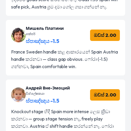
safe pick, Austria ශ්‍රම දමා ගෝල ගසා ගන්නේ නෑ.
Мишель Платини
කේපර්
ඔඩ්ස් 2.00
ස්පාඤ්ඤය -1.5
France Sweden handle කළ ආකාරයෙන් Spain Austria
handle කරනවා — class gap obvious. ෆෝරා (-1.5)
ගන්නවා, Spain comfortable win.
Андрей Вне-Эмоций
විශ්ලේෂකයා
ඔඩ්ස් 2.00
ස්පාඤ්ඤය -1.5
Knockout stage හිදී Spain more intense ලෙස ක්‍රීඩා
කරනවා — group stage tension නෑ, freely play
කරනවා. Austria ඒ shift handle කරන්නේ නෑ. ෆෝරා