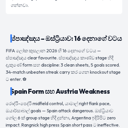
ගන්නවා.
ස්පාඤ්ඤය – ඔස්ට්‍රියාව: 16 දෙනාගේ වටය
FIFA ලෝක කුසලාන 2026 හි 16 දෙනාගේ වටය —
ස්පාඤ්ඤය clear favourite. ස්පාඤ්ඤය කාණ්ඩ stage හිදී
දැකුණේ form සහ discipline: 3 clean sheets, 5 goals scored.
34-match unbeaten streak carry කර ගෙන knockout stage
ට enter. ⚽
Spain Form සහ Austria Weakness
රොද්රී-පෙද්රී midfield control, යාමාල් right flank pace,
ඔයාර්සාබාල් goals — Spain attack dangerous. ඔස්ට්‍රියාව
ගෝල 6 ක් group stage හිදී දුන්නා, Argentina ඉදිරිපිට zero
impact. Rangnick high press Spain short pass ට ineffective.