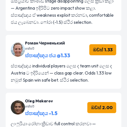
ඔස්ට්‍රියාව කාණ්ඩ stage disappointing ලෙස ක්‍රීඩා කළා
— Argentina ඉදිරිපිට zero impact show කළා.
ස්පාඤ්ඤය ඒ weakness exploit කරනවා, comfortable
ජය ලැබෙනවා. ෆෝරා (-1.5) ස්ථිර selection.
Роман Черненький
කේපර්
ඔඩ්ස් 1.33
ස්පාඤ්ඤය ජය @1.33
ස්පාඤ්ඤය individual players ලෙස ද team unit ලෙස ද
Austria ට ඉදිරියෙන් — class gap clear. Odds 1.33 low
නමුත් Spain win safe bet. ස්ථිර selection.
Oleg Makarov
කේපර්
ඔඩ්ස් 2.00
ස්පාඤ්ඤය -1.5
ලා ෆූරියා රෝහා ක්‍රීඩාව full control කරනවා —