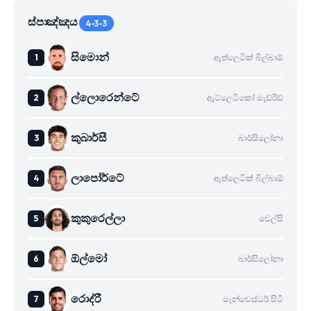
ස්පාඤ්ඤය
4-3-3
සිමොන්
ඇත්ලෙටික් බිල්බාඕ
ල්ලොරෙන්ටේ
ඇට්ලෙටිකෝ මැඩ්රිඩ්
කුබාර්සී
බාර්සිලෝනා
ලාපෝර්ටේ
ඇත්ලෙටික් බිල්බාඕ
කුකුරෙල්ලා
චෙල්සි
ඕල්මෝ
බාර්සිලෝනා
රොද්රී
මෑන්චෙස්ටර් සිටි