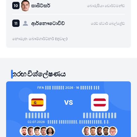
සාබිට්සර්
බොරූසියා ඩොර්ට්මන්ඩ්
ආර්නෞටොවිච්
රෙඩ් ස්ටාර් බෙල්ග්‍රේඩ්
නොමැත: බෞම්ගාර්ට්නර් (තුවාල)
තරඟ විශ්ලේෂණය