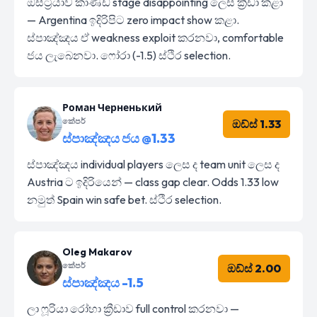
ඔස්ට්‍රියාව කාණ්ඩ stage disappointing ලෙස ක්‍රීඩා කළා
— Argentina ඉදිරිපිට zero impact show කළා.
ස්පාඤ්ඤය ඒ weakness exploit කරනවා, comfortable
ජය ලැබෙනවා. ෆෝරා (-1.5) ස්ථිර selection.
Роман Черненький
කේපර්
ඔඩ්ස් 1.33
ස්පාඤ්ඤය ජය @1.33
ස්පාඤ්ඤය individual players ලෙස ද team unit ලෙස ද
Austria ට ඉදිරියෙන් — class gap clear. Odds 1.33 low
නමුත් Spain win safe bet. ස්ථිර selection.
Oleg Makarov
කේපර්
ඔඩ්ස් 2.00
ස්පාඤ්ඤය -1.5
ලා ෆූරියා රෝහා ක්‍රීඩාව full control කරනවා —