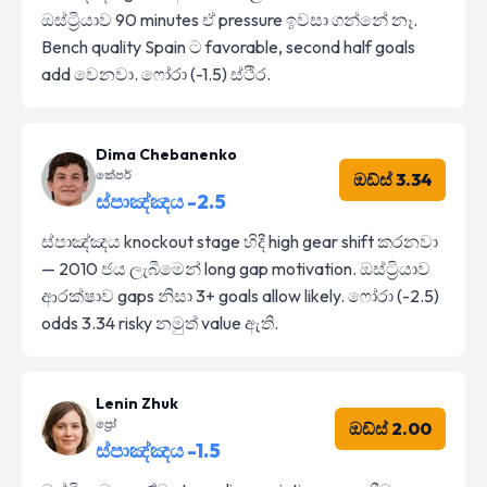
ඔස්ට්‍රියාව 90 minutes ඒ pressure ඉවසා ගන්නේ නෑ.
Bench quality Spain ට favorable, second half goals
add වෙනවා. ෆෝරා (-1.5) ස්ථිර.
Dima Chebanenko
කේපර්
ඔඩ්ස් 3.34
ස්පාඤ්ඤය -2.5
ස්පාඤ්ඤය knockout stage හිදී high gear shift කරනවා
— 2010 ජය ලැබීමෙන් long gap motivation. ඔස්ට්‍රියාව
ආරක්ෂාව gaps නිසා 3+ goals allow likely. ෆෝරා (-2.5)
odds 3.34 risky නමුත් value ඇති.
Lenin Zhuk
ප්‍රෝ
ඔඩ්ස් 2.00
ස්පාඤ්ඤය -1.5