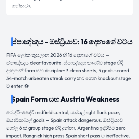
ගන්නවා.
ස්පාඤ්ඤය – ඔස්ට්‍රියාව: 16 දෙනාගේ වටය
FIFA ලෝක කුසලාන 2026 හි 16 දෙනාගේ වටය —
ස්පාඤ්ඤය clear favourite. ස්පාඤ්ඤය කාණ්ඩ stage හිදී
දැකුණේ form සහ discipline: 3 clean sheets, 5 goals scored.
34-match unbeaten streak carry කර ගෙන knockout stage
ට enter. ⚽
Spain Form සහ Austria Weakness
රොද්රී-පෙද්රී midfield control, යාමාල් right flank pace,
ඔයාර්සාබාල් goals — Spain attack dangerous. ඔස්ට්‍රියාව
ගෝල 6 ක් group stage හිදී දුන්නා, Argentina ඉදිරිපිට zero
impact. Rangnick high press Spain short pass ට ineffective.