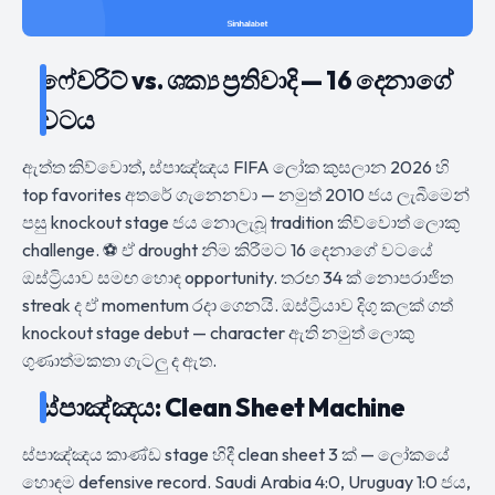
ෆේවරිට් vs. ශක්‍ය ප්‍රතිවාදි — 16 දෙනාගේ
වටය
ඇත්ත කිව්වොත්, ස්පාඤ්ඤය FIFA ලෝක කුසලාන 2026 හි
top favorites අතරේ ගැනෙනවා — නමුත් 2010 ජය ලැබීමෙන්
පසු knockout stage ජය නොලැබූ tradition කිව්වොත් ලොකු
challenge. ⚽ ඒ drought නිම කිරීමට 16 දෙනාගේ වටයේ
ඔස්ට්‍රියාව සමඟ හොඳ opportunity. තරඟ 34 ක් නොපරාජිත
streak ද ඒ momentum රදා ගෙනයි. ඔස්ට්‍රියාව දිගු කලක් ගත්
knockout stage debut — character ඇති නමුත් ලොකු
ගුණාත්මකතා ගැටලු ද ඇත.
ස්පාඤ්ඤය: Clean Sheet Machine
ස්පාඤ්ඤය කාණ්ඩ stage හිදී clean sheet 3 ක් — ලෝකයේ
හොඳම defensive record. Saudi Arabia 4:0, Uruguay 1:0 ජය,