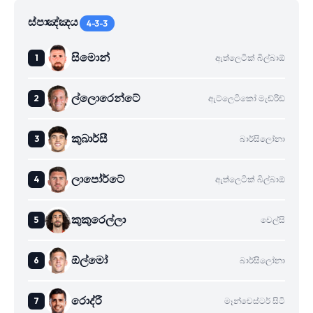
ස්පාඤ්ඤය
4-3-3
සිමොන්
ඇත්ලෙටික් බිල්බාඕ
ල්ලොරෙන්ටේ
ඇට්ලෙටිකෝ මැඩ්රිඩ්
කුබාර්සී
බාර්සිලෝනා
ලාපෝර්ටේ
ඇත්ලෙටික් බිල්බාඕ
කුකුරෙල්ලා
චෙල්සි
ඕල්මෝ
බාර්සිලෝනා
රොද්රී
මෑන්චෙස්ටර් සිටි