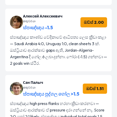
Алексей Алексеевич
කතුවරයා
ඔඩ්ස් 2.00
ස්පාඤ්ඤය -1.5
ස්පාඤ්ඤය කාණ්ඩ වේදිකාවේ ආධිපත්‍ය ලෙස ක්‍රීඩා කළා
— Saudi Arabia 4:0, Uruguay 1:0, clean sheets 3 ක්.
ඔස්ට්‍රියාව ආරක්ෂාව gaps ඇති, Jordan-Algeria-
Argentina දී ගෝල 6 ලබා දුන්නා. ෆෝරා (-1.5) ගන්නවා —
2 goals win ස්ථිර.
Сан Палыч
කතුවරයා
ඔඩ්ස් 1.51
ස්පාඤ්ඤය පුද්ගල ගෝල >1.5
ස්පාඤ්ඤය high press flanks හරහා ක්‍රීඩා කරනවා —
ඔස්ට්‍රියාව ආරක්ෂාව ඒ pressure දරා ගන්නේ නෑ. Score
2:0 හෝ 2:1 likely, ස්පාඤ්ඤය individual total goals 1.5