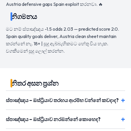
Austria defensive gaps Spain exploit කරනවා. 🔥
නිගමනය
මට නම් ස්පාඤ්ඤය -1.5 odds 2.03 — predicted score 2:0.
Spain quality goals deliver, Austria clean sheet maintain
කරන්නේ නෑ. 18+ | සූදු ඇබ්බැහිකමට හේතු විය හැක.
වගකීමෙන් සූදු ලොල් කරන්න.
නිතර අසන ප්‍රශ්න
ස්පාඤ්ඤය – ඔස්ට්‍රියාව තරඟය ආරම්භ වන්නේ කවදාද?
ස්පාඤ්ඤය – ඔස්ට්‍රියාව නරඹන්නේ කොහෙද?