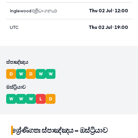
Inglewood (ක්‍රීඩාංගනය)
Thu 02 Jul · 12:00
UTC
Thu 02 Jul · 19:00
ස්පාඤ්ඤය
D
W
D
W
W
ඔස්ට්‍රියාව
W
W
W
L
D
ශ්‍රේණිගත: ස්පාඤ්ඤය – ඔස්ට්‍රියාව