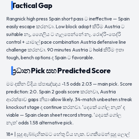
Tactical Gap
Rangnick high press Spain short pass ට ineffective — Spain
easily escape කරනවා. Low block adopt කිරීම Austria ට
suitable නෑ, ශෛලිය ට ගැලපෙන්නේ නෑ. රොද්රී-පෙද්රී
control + යාමාල් pace combination Austria defensive line
challenge කරනවා. 90 minutes Austria ට hold කිරීම ඉතා
tough, bench options ද Spain ට favorable.
ප්‍රධාන Pick සහ Predicted Score
මම දකින විදිය: ස්පාඤ්ඤය -1.5 odds 2.03 — main pick. Score
prediction: 2:0. Spain 2 goals score කරනවා, Austria
ආරක්ෂාව gaps නිසා allow likely. 34-match unbeaten streak
knockout stage ද continue කරනවා. 'දෙකේ ගෝල නැත' ද
viable — Spain clean sheet record strong. 'දෙකේ ගෝල
නැත' odds 1.58 alternative pick.
18+ | සූදු ඇබ්බැහිකමට හේතු විය හැක. වගකීමෙන් සූදු ලොල්