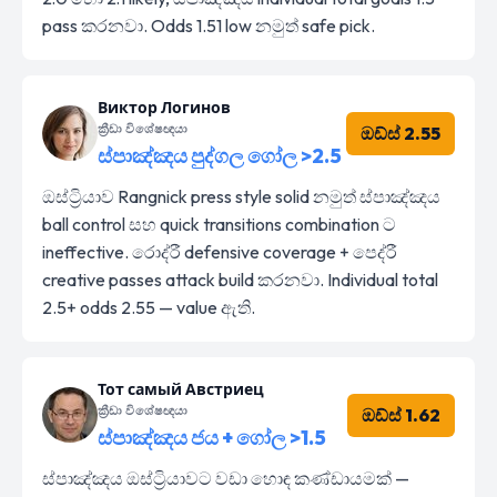
pass කරනවා. Odds 1.51 low නමුත් safe pick.
Виктор Логинов
ක්‍රීඩා විශේෂඥයා
ඔඩ්ස් 2.55
ස්පාඤ්ඤය පුද්ගල ගෝල >2.5
ඔස්ට්‍රියාව Rangnick press style solid නමුත් ස්පාඤ්ඤය
ball control සහ quick transitions combination ට
ineffective. රොද්රී defensive coverage + පෙද්රී
creative passes attack build කරනවා. Individual total
2.5+ odds 2.55 — value ඇති.
Тот самый Австриец
ක්‍රීඩා විශේෂඥයා
ඔඩ්ස් 1.62
ස්පාඤ්ඤය ජය + ගෝල >1.5
ස්පාඤ්ඤය ඔස්ට්‍රියාවට වඩා හොඳ කණ්ඩායමක් —