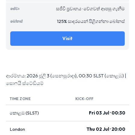
සජීවී ප්‍රවාහය · වේගවත් ආපසු ගැනීම
125% සාදරයෙන් පිළිගන්නා බෝනස්
Visit
ආරම්භය: 2026 ජූලි 3 (සෙනසුරාදා), 00:30 SLST (කොළඹ) |
සොෆයි ස්ටේඩියම්
TIME ZONE
KICK-OFF
කොළඹ (SLST)
Fri 03 Jul · 00:30
London
Thu 02 Jul · 20:00