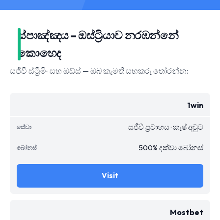
ස්පාඤ්ඤය – ඔස්ට්‍රියාව නරඹන්නේ
කොහෙද
සජීවී ස්ට්‍රීමිං සහ ඔඩ්ස් — ඔබ කැමති සහකරු තෝරන්න:
1win
සජීවී ප්‍රවාහය · කැෂ් අවුට්
500% දක්වා බෝනස්
Visit
Mostbet