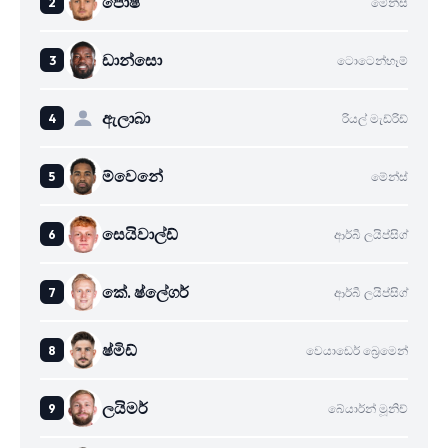
පොෂ්
මේන්ස්
ඩාන්සො
ටොටෙන්හෑම්
ඇලාබා
රියල් මැඩ්රිඩ්
ම්වෙනේ
මේන්ස්
සෙයිවාල්ඩ්
ආර්බී ලයිප්සිග්
කේ. ෂ්ලේගර්
ආර්බී ලයිප්සිග්
ෂ්මිඩ්
වෙයාඩෙර් බ්‍රෙමෙන්
ලයිමර්
බේයාර්න් මූනිච්