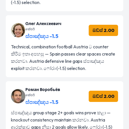
(-1.5) selection.
Олег Алексеевич
කේපර්
ඔඩ්ස් 2.00
ස්පාඤ්ඤය -1.5
Technical, combination football Austria ට counter
කිරීම ඉතා අපහසු — Spain passes clear spaces create
කරනවා. Austria defensive line gaps ස්පාඤ්ඤය
exploit කරනවා. ෆෝරා (-1.5) selection.
Роман Воробьёв
කේපර්
ඔඩ්ස් 2.00
ස්පාඤ්ඤය -1.5
ස්පාඤ්ඤය group stage 2+ goals wins prove කළා —
knockout consistency maintain කරනවා. Austria
ආරක්ෂාව gaps නිසා 2 goals allow likely. ෆෝරා (-1.5)