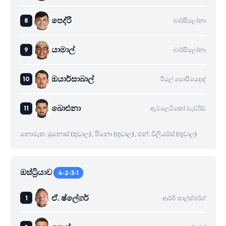
පෙද්රී
බාර්සිලෝනා
යාමාල්
බාර්සිලෝනා
ඔයාර්සාබාල්
රියල් සොසියෙදාද්
බාෙඑනා
ඇට්ලෙටිකෝ මැඩ්රිඩ්
නොමැත: මූනොස් (තුවාල), පිනො (තුවාල), එන්. විලියම්ස් (තුවාල)
ඔස්ට්‍රියාව
4-2-3-1
ඒ. ෂ්ලේගර්
ආර්බී සාල්ස්බර්ග්