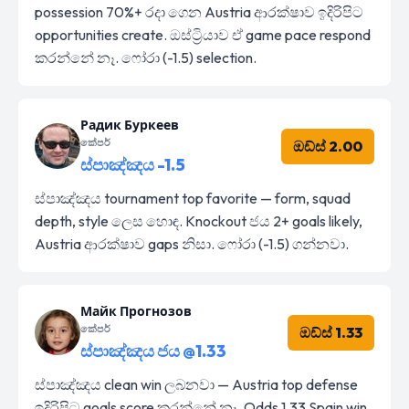
possession 70%+ රදා ගෙන Austria ආරක්ෂාව ඉදිරිපිට
opportunities create. ඔස්ට්‍රියාව ඒ game pace respond
කරන්නේ නෑ. ෆෝරා (-1.5) selection.
Радик Буркеев
කේපර්
ඔඩ්ස් 2.00
ස්පාඤ්ඤය -1.5
ස්පාඤ්ඤය tournament top favorite — form, squad
depth, style ලෙස හොඳ. Knockout ජය 2+ goals likely,
Austria ආරක්ෂාව gaps නිසා. ෆෝරා (-1.5) ගන්නවා.
Майк Прогнозов
කේපර්
ඔඩ්ස් 1.33
ස්පාඤ්ඤය ජය @1.33
ස්පාඤ්ඤය clean win ලබනවා — Austria top defense
ඉදිරිපිට goals score කරන්නේ නෑ. Odds 1.33 Spain win