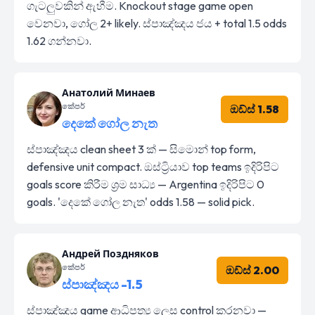
ගැටලුවකින් ඇහීම. Knockout stage game open
වෙනවා, ගෝල 2+ likely. ස්පාඤ්ඤය ජය + total 1.5 odds
1.62 ගන්නවා.
Анатолий Минаев
කේපර්
ඔඩ්ස් 1.58
දෙකේ ගෝල නැත
ස්පාඤ්ඤය clean sheet 3 ක් — සිමොන් top form,
defensive unit compact. ඔස්ට්‍රියාව top teams ඉදිරිපිට
goals score කිරීම ශ්‍රම සාධ්‍ය — Argentina ඉදිරිපිට 0
goals. 'දෙකේ ගෝල නැත' odds 1.58 — solid pick.
Андрей Поздняков
කේපර්
ඔඩ්ස් 2.00
ස්පාඤ්ඤය -1.5
ස්පාඤ්ඤය game ආධිපත්‍ය ලෙස control කරනවා —