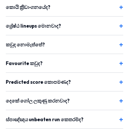
කොයි ක්‍රීඩාංගනයේද?
ශ්‍රේෂ්ඨ lineups මොනවාද?
කවුද නොමැත්තේ?
Favourite කවුද?
Predicted score කොපමණද?
දෙකේ ගෝල ලකුණු කරනවාද?
ස්පාඤ්ඤය unbeaten run කෙතරම්ද?