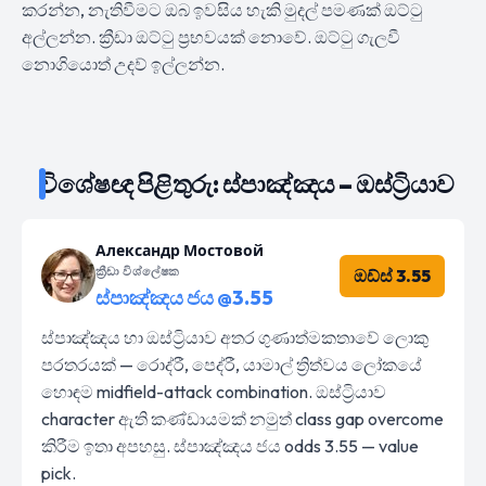
කරන්න, නැතිවීමට ඔබ ඉවසිය හැකි මුදල් පමණක් ඔට්ටු
අල්ලන්න. ක්‍රීඩා ඔට්ටු ප්‍රභවයක් නොවේ. ඔට්ටු ගැලවී
නොගියොත් උදව් ඉල්ලන්න.
විශේෂඥ පිළිතුරු: ස්පාඤ්ඤය – ඔස්ට්‍රියාව
Александр Мостовой
ක්‍රීඩා විශ්ලේෂක
ඔඩ්ස් 3.55
ස්පාඤ්ඤය ජය @3.55
ස්පාඤ්ඤය හා ඔස්ට්‍රියාව අතර ගුණාත්මකතාවේ ලොකු
පරතරයක් — රොද්රී, පෙද්රී, යාමාල් ත්‍රිත්වය ලෝකයේ
හොඳම midfield-attack combination. ඔස්ට්‍රියාව
character ඇති කණ්ඩායමක් නමුත් class gap overcome
කිරීම ඉතා අපහසු. ස්පාඤ්ඤය ජය odds 3.55 — value
pick.