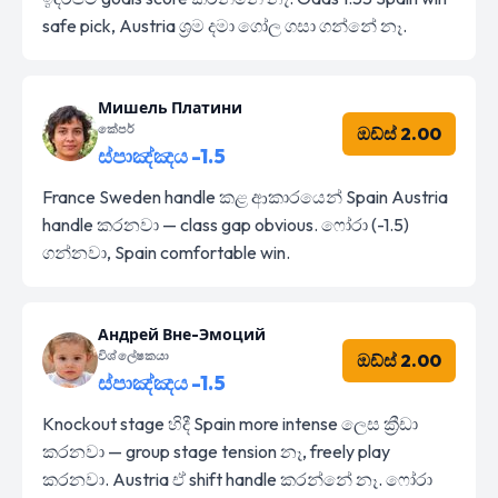
safe pick, Austria ශ්‍රම දමා ගෝල ගසා ගන්නේ නෑ.
Мишель Платини
කේපර්
ඔඩ්ස් 2.00
ස්පාඤ්ඤය -1.5
France Sweden handle කළ ආකාරයෙන් Spain Austria
handle කරනවා — class gap obvious. ෆෝරා (-1.5)
ගන්නවා, Spain comfortable win.
Андрей Вне-Эмоций
විශ්ලේෂකයා
ඔඩ්ස් 2.00
ස්පාඤ්ඤය -1.5
Knockout stage හිදී Spain more intense ලෙස ක්‍රීඩා
කරනවා — group stage tension නෑ, freely play
කරනවා. Austria ඒ shift handle කරන්නේ නෑ. ෆෝරා