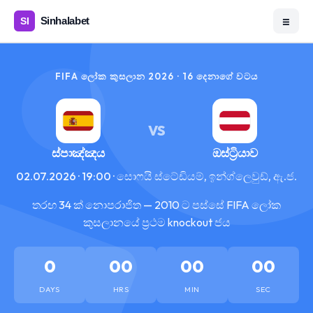
☰
FIFA ලෝක කුසලාන 2026 · 16 දෙනාගේ වටය
VS
ස්පාඤ්ඤය
ඔස්ට්‍රියාව
02.07.2026 · 19:00 · සොෆයි ස්ටේඩියම්, ඉන්ග්ලෙවුඩ්, ඇ.ජ.
තරඟ 34 ක් නොපරාජිත — 2010 ට පස්සේ FIFA ලෝක
කුසලානයේ ප්‍රථම knockout ජය
0
00
00
00
DAYS
HRS
MIN
SEC