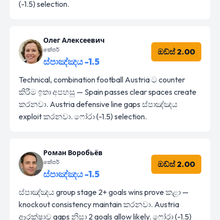
(-1.5) selection.
Олег Алексеевич
කේපර්
ඔඩ්ස් 2.00
ස්පාඤ්ඤය -1.5
Technical, combination football Austria ට counter
කිරීම ඉතා අපහසු — Spain passes clear spaces create
කරනවා. Austria defensive line gaps ස්පාඤ්ඤය
exploit කරනවා. ෆෝරා (-1.5) selection.
Роман Воробьёв
කේපර්
ඔඩ්ස් 2.00
ස්පාඤ්ඤය -1.5
ස්පාඤ්ඤය group stage 2+ goals wins prove කළා —
knockout consistency maintain කරනවා. Austria
ආරක්ෂාව gaps නිසා 2 goals allow likely. ෆෝරා (-1.5)