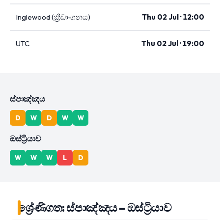
Inglewood (ක්‍රීඩාංගනය)
Thu 02 Jul · 12:00
UTC
Thu 02 Jul · 19:00
ස්පාඤ්ඤය
D
W
D
W
W
ඔස්ට්‍රියාව
W
W
W
L
D
ශ්‍රේණිගත: ස්පාඤ්ඤය – ඔස්ට්‍රියාව