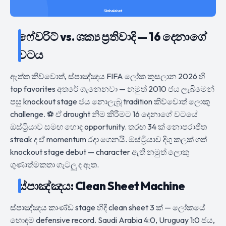
ෆේවරිට් vs. ශක්‍ය ප්‍රතිවාදි — 16 දෙනාගේ
වටය
ඇත්ත කිව්වොත්, ස්පාඤ්ඤය FIFA ලෝක කුසලාන 2026 හි
top favorites අතරේ ගැනෙනවා — නමුත් 2010 ජය ලැබීමෙන්
පසු knockout stage ජය නොලැබූ tradition කිව්වොත් ලොකු
challenge. ⚽ ඒ drought නිම කිරීමට 16 දෙනාගේ වටයේ
ඔස්ට්‍රියාව සමඟ හොඳ opportunity. තරඟ 34 ක් නොපරාජිත
streak ද ඒ momentum රදා ගෙනයි. ඔස්ට්‍රියාව දිගු කලක් ගත්
knockout stage debut — character ඇති නමුත් ලොකු
ගුණාත්මකතා ගැටලු ද ඇත.
ස්පාඤ්ඤය: Clean Sheet Machine
ස්පාඤ්ඤය කාණ්ඩ stage හිදී clean sheet 3 ක් — ලෝකයේ
හොඳම defensive record. Saudi Arabia 4:0, Uruguay 1:0 ජය,