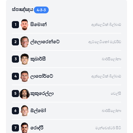
ස්පාඤ්ඤය
4-3-3
සිමොන්
ඇත්ලෙටික් බිල්බාඕ
ල්ලොරෙන්ටේ
ඇට්ලෙටිකෝ මැඩ්රිඩ්
කුබාර්සී
බාර්සිලෝනා
ලාපෝර්ටේ
ඇත්ලෙටික් බිල්බාඕ
කුකුරෙල්ලා
චෙල්සි
ඕල්මෝ
බාර්සිලෝනා
රොද්රී
මෑන්චෙස්ටර් සිටි