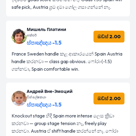
safe pick, Austria ශ්‍රම දමා ගෝල ගසා ගන්නේ නෑ.
Мишель Платини
කේපර්
ඔඩ්ස් 2.00
ස්පාඤ්ඤය -1.5
France Sweden handle කළ ආකාරයෙන් Spain Austria
handle කරනවා — class gap obvious. ෆෝරා (-1.5)
ගන්නවා, Spain comfortable win.
Андрей Вне-Эмоций
විශ්ලේෂකයා
ඔඩ්ස් 2.00
ස්පාඤ්ඤය -1.5
Knockout stage හිදී Spain more intense ලෙස ක්‍රීඩා
කරනවා — group stage tension නෑ, freely play
කරනවා. Austria ඒ shift handle කරන්නේ නෑ. ෆෝරා