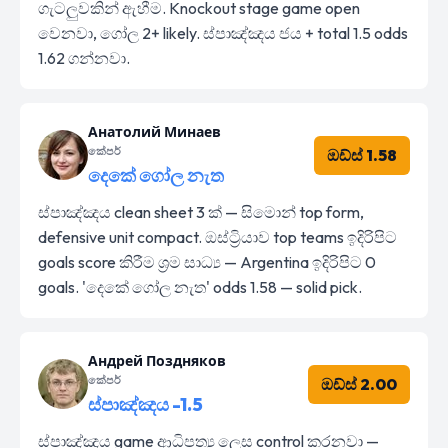
ගැටලුවකින් ඇහීම. Knockout stage game open
වෙනවා, ගෝල 2+ likely. ස්පාඤ්ඤය ජය + total 1.5 odds
1.62 ගන්නවා.
Анатолий Минаев
කේපර්
ඔඩ්ස් 1.58
දෙකේ ගෝල නැත
ස්පාඤ්ඤය clean sheet 3 ක් — සිමොන් top form,
defensive unit compact. ඔස්ට්‍රියාව top teams ඉදිරිපිට
goals score කිරීම ශ්‍රම සාධ්‍ය — Argentina ඉදිරිපිට 0
goals. 'දෙකේ ගෝල නැත' odds 1.58 — solid pick.
Андрей Поздняков
කේපර්
ඔඩ්ස් 2.00
ස්පාඤ්ඤය -1.5
ස්පාඤ්ඤය game ආධිපත්‍ය ලෙස control කරනවා —