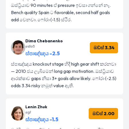
ඔස්ට්‍රියාව 90 minutes ඒ pressure ඉවසා ගන්නේ නෑ.
Bench quality Spain ට favorable, second half goals
add වෙනවා. ෆෝරා (-1.5) ස්ථිර.
Dima Chebanenko
කේපර්
ඔඩ්ස් 3.34
ස්පාඤ්ඤය -2.5
ස්පාඤ්ඤය knockout stage හිදී high gear shift කරනවා
— 2010 ජය ලැබීමෙන් long gap motivation. ඔස්ට්‍රියාව
ආරක්ෂාව gaps නිසා 3+ goals allow likely. ෆෝරා (-2.5)
odds 3.34 risky නමුත් value ඇති.
Lenin Zhuk
ප්‍රෝ
ඔඩ්ස් 2.00
ස්පාඤ්ඤය -1.5