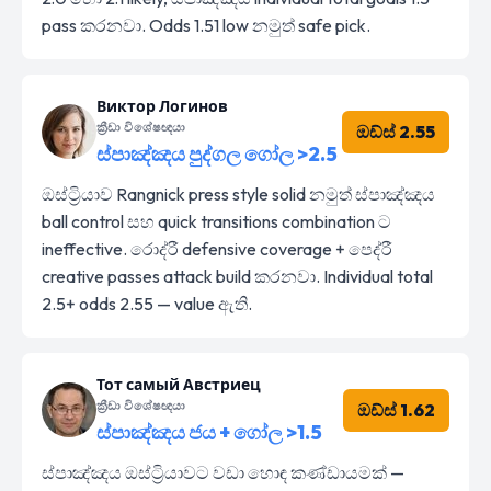
pass කරනවා. Odds 1.51 low නමුත් safe pick.
Виктор Логинов
ක්‍රීඩා විශේෂඥයා
ඔඩ්ස් 2.55
ස්පාඤ්ඤය පුද්ගල ගෝල >2.5
ඔස්ට්‍රියාව Rangnick press style solid නමුත් ස්පාඤ්ඤය
ball control සහ quick transitions combination ට
ineffective. රොද්රී defensive coverage + පෙද්රී
creative passes attack build කරනවා. Individual total
2.5+ odds 2.55 — value ඇති.
Тот самый Австриец
ක්‍රීඩා විශේෂඥයා
ඔඩ්ස් 1.62
ස්පාඤ්ඤය ජය + ගෝල >1.5
ස්පාඤ්ඤය ඔස්ට්‍රියාවට වඩා හොඳ කණ්ඩායමක් —