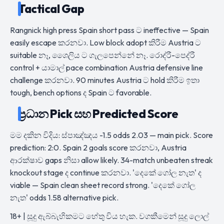
Tactical Gap
Rangnick high press Spain short pass ට ineffective — Spain
easily escape කරනවා. Low block adopt කිරීම Austria ට
suitable නෑ, ශෛලිය ට ගැලපෙන්නේ නෑ. රොද්රී-පෙද්රී
control + යාමාල් pace combination Austria defensive line
challenge කරනවා. 90 minutes Austria ට hold කිරීම ඉතා
tough, bench options ද Spain ට favorable.
ප්‍රධාන Pick සහ Predicted Score
මම දකින විදිය: ස්පාඤ්ඤය -1.5 odds 2.03 — main pick. Score
prediction: 2:0. Spain 2 goals score කරනවා, Austria
ආරක්ෂාව gaps නිසා allow likely. 34-match unbeaten streak
knockout stage ද continue කරනවා. 'දෙකේ ගෝල නැත' ද
viable — Spain clean sheet record strong. 'දෙකේ ගෝල
නැත' odds 1.58 alternative pick.
18+ | සූදු ඇබ්බැහිකමට හේතු විය හැක. වගකීමෙන් සූදු ලොල්