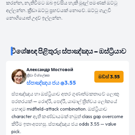
කරන්න, නැතිවීමට ඔබ ඉවසිය හැකි මුදල් පමණක් ඔට්ටු
අල්ලන්න. ක්‍රීඩා ඔට්ටු ප්‍රභවයක් නොවේ. ඔට්ටු ගැලවී
නොගියොත් උදව් ඉල්ලන්න.
විශේෂඥ පිළිතුරු: ස්පාඤ්ඤය – ඔස්ට්‍රියාව
Александр Мостовой
ක්‍රීඩා විශ්ලේෂක
ඔඩ්ස් 3.55
ස්පාඤ්ඤය ජය @3.55
ස්පාඤ්ඤය හා ඔස්ට්‍රියාව අතර ගුණාත්මකතාවේ ලොකු
පරතරයක් — රොද්රී, පෙද්රී, යාමාල් ත්‍රිත්වය ලෝකයේ
හොඳම midfield-attack combination. ඔස්ට්‍රියාව
character ඇති කණ්ඩායමක් නමුත් class gap overcome
කිරීම ඉතා අපහසු. ස්පාඤ්ඤය ජය odds 3.55 — value
pick.