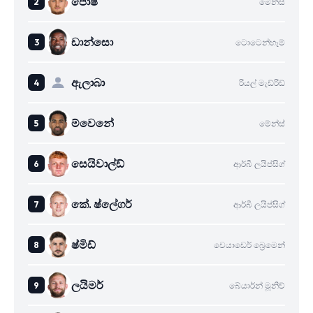
පොෂ්
මේන්ස්
ඩාන්සො
ටොටෙන්හෑම්
ඇලාබා
රියල් මැඩ්රිඩ්
ම්වෙනේ
මේන්ස්
සෙයිවාල්ඩ්
ආර්බී ලයිප්සිග්
කේ. ෂ්ලේගර්
ආර්බී ලයිප්සිග්
ෂ්මිඩ්
වෙයාඩෙර් බ්‍රෙමෙන්
ලයිමර්
බේයාර්න් මූනිච්