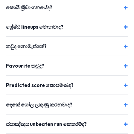
කොයි ක්‍රීඩාංගනයේද?
ශ්‍රේෂ්ඨ lineups මොනවාද?
කවුද නොමැත්තේ?
Favourite කවුද?
Predicted score කොපමණද?
දෙකේ ගෝල ලකුණු කරනවාද?
ස්පාඤ්ඤය unbeaten run කෙතරම්ද?