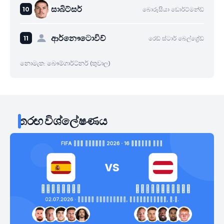
සාබිට්සර්
බොරූසියා ඩොර්ට්මන්ඩ්
ආර්නෞටොවිච්
රෙඩ් ස්ටාර් බෙල්ග්‍රේඩ්
නොමැත: බෞම්ගාර්ට්නර් (තුවාල)
තරඟ විශ්ලේෂණය