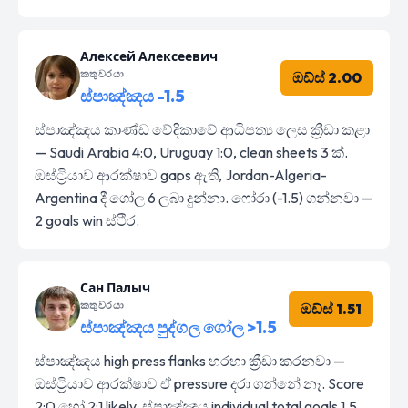
Алексей Алексеевич
කතුවරයා
ඔඩ්ස් 2.00
ස්පාඤ්ඤය -1.5
ස්පාඤ්ඤය කාණ්ඩ වේදිකාවේ ආධිපත්‍ය ලෙස ක්‍රීඩා කළා
— Saudi Arabia 4:0, Uruguay 1:0, clean sheets 3 ක්.
ඔස්ට්‍රියාව ආරක්ෂාව gaps ඇති, Jordan-Algeria-
Argentina දී ගෝල 6 ලබා දුන්නා. ෆෝරා (-1.5) ගන්නවා —
2 goals win ස්ථිර.
Сан Палыч
කතුවරයා
ඔඩ්ස් 1.51
ස්පාඤ්ඤය පුද්ගල ගෝල >1.5
ස්පාඤ්ඤය high press flanks හරහා ක්‍රීඩා කරනවා —
ඔස්ට්‍රියාව ආරක්ෂාව ඒ pressure දරා ගන්නේ නෑ. Score
2:0 හෝ 2:1 likely, ස්පාඤ්ඤය individual total goals 1.5