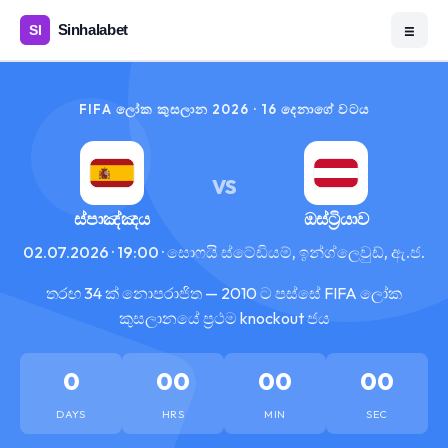
☰
FIFA ලෝක කුසලාන 2026 · 16 දෙනාගේ වටය
VS
ස්පාඤ්ඤය
ඔස්ට්‍රියාව
02.07.2026 · 19:00 · සොෆයි ස්ටේඩියම්, ඉන්ග්ලෙවුඩ්, ඇ.ජ.
තරඟ 34 ක් නොපරාජිත — 2010 ට පස්සේ FIFA ලෝක
කුසලානයේ ප්‍රථම knockout ජය
0
00
00
00
DAYS
HRS
MIN
SEC