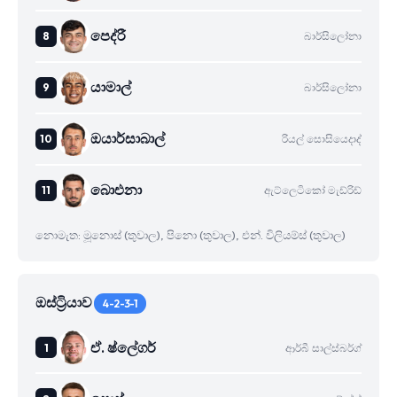
පෙද්රී
බාර්සිලෝනා
යාමාල්
බාර්සිලෝනා
ඔයාර්සාබාල්
රියල් සොසියෙදාද්
බාෙඑනා
ඇට්ලෙටිකෝ මැඩ්රිඩ්
නොමැත: මූනොස් (තුවාල), පිනො (තුවාල), එන්. විලියම්ස් (තුවාල)
ඔස්ට්‍රියාව
4-2-3-1
ඒ. ෂ්ලේගර්
ආර්බී සාල්ස්බර්ග්