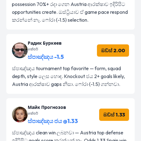
possession 70%+ රදා ගෙන Austria ආරක්ෂාව ඉදිරිපිට
opportunities create. ඔස්ට්‍රියාව ඒ game pace respond
කරන්නේ නෑ. ෆෝරා (-1.5) selection.
Радик Буркеев
කේපර්
ඔඩ්ස් 2.00
ස්පාඤ්ඤය -1.5
ස්පාඤ්ඤය tournament top favorite — form, squad
depth, style ලෙස හොඳ. Knockout ජය 2+ goals likely,
Austria ආරක්ෂාව gaps නිසා. ෆෝරා (-1.5) ගන්නවා.
Майк Прогнозов
කේපර්
ඔඩ්ස් 1.33
ස්පාඤ්ඤය ජය @1.33
ස්පාඤ්ඤය clean win ලබනවා — Austria top defense
ඉදිරිපිට goals score කරන්නේ නෑ. Odds 1.33 Spain win