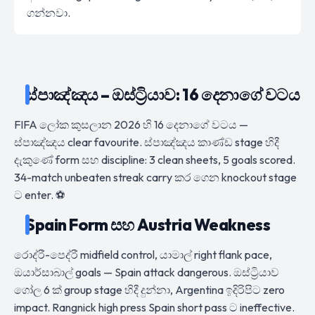
ගන්නවා.
ස්පාඤ්ඤය – ඔස්ට්‍රියාව: 16 දෙනාගේ වටය
FIFA ලෝක කුසලාන 2026 හි 16 දෙනාගේ වටය —
ස්පාඤ්ඤය clear favourite. ස්පාඤ්ඤය කාණ්ඩ stage හිදී
දැකුණේ form සහ discipline: 3 clean sheets, 5 goals scored.
34-match unbeaten streak carry කර ගෙන knockout stage
ට enter. ⚽
Spain Form සහ Austria Weakness
රොද්රී-පෙද්රී midfield control, යාමාල් right flank pace,
ඔයාර්සාබාල් goals — Spain attack dangerous. ඔස්ට්‍රියාව
ගෝල 6 ක් group stage හිදී දුන්නා, Argentina ඉදිරිපිට zero
impact. Rangnick high press Spain short pass ට ineffective.