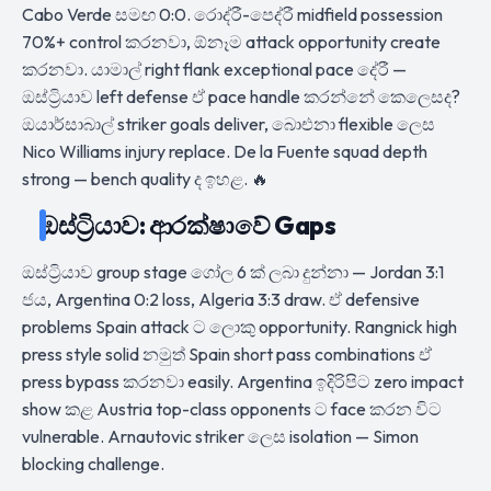
Cabo Verde සමඟ 0:0. රොද්රී-පෙද්රී midfield possession
70%+ control කරනවා, ඕනෑම attack opportunity create
කරනවා. යාමාල් right flank exceptional pace දේරී —
ඔස්ට්‍රියාව left defense ඒ pace handle කරන්නේ කෙලෙසද?
ඔයාර්සාබාල් striker goals deliver, බාෙඑනා flexible ලෙස
Nico Williams injury replace. De la Fuente squad depth
strong — bench quality ද ඉහළ. 🔥
ඔස්ට්‍රියාව: ආරක්ෂාවේ Gaps
ඔස්ට්‍රියාව group stage ගෝල 6 ක් ලබා දුන්නා — Jordan 3:1
ජය, Argentina 0:2 loss, Algeria 3:3 draw. ඒ defensive
problems Spain attack ට ලොකු opportunity. Rangnick high
press style solid නමුත් Spain short pass combinations ඒ
press bypass කරනවා easily. Argentina ඉදිරිපිට zero impact
show කළ Austria top-class opponents ට face කරන විට
vulnerable. Arnautovic striker ලෙස isolation — Simon
blocking challenge.