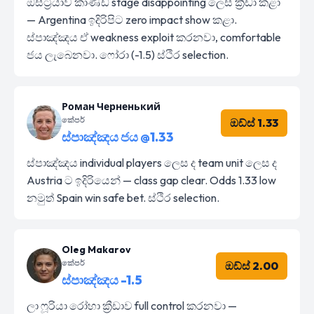
ඔස්ට්‍රියාව කාණ්ඩ stage disappointing ලෙස ක්‍රීඩා කළා
— Argentina ඉදිරිපිට zero impact show කළා.
ස්පාඤ්ඤය ඒ weakness exploit කරනවා, comfortable
ජය ලැබෙනවා. ෆෝරා (-1.5) ස්ථිර selection.
Роман Черненький
කේපර්
ඔඩ්ස් 1.33
ස්පාඤ්ඤය ජය @1.33
ස්පාඤ්ඤය individual players ලෙස ද team unit ලෙස ද
Austria ට ඉදිරියෙන් — class gap clear. Odds 1.33 low
නමුත් Spain win safe bet. ස්ථිර selection.
Oleg Makarov
කේපර්
ඔඩ්ස් 2.00
ස්පාඤ්ඤය -1.5
ලා ෆූරියා රෝහා ක්‍රීඩාව full control කරනවා —