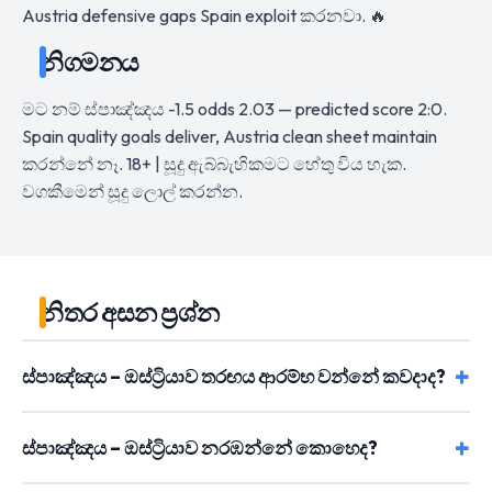
Austria defensive gaps Spain exploit කරනවා. 🔥
නිගමනය
මට නම් ස්පාඤ්ඤය -1.5 odds 2.03 — predicted score 2:0.
Spain quality goals deliver, Austria clean sheet maintain
කරන්නේ නෑ. 18+ | සූදු ඇබ්බැහිකමට හේතු විය හැක.
වගකීමෙන් සූදු ලොල් කරන්න.
නිතර අසන ප්‍රශ්න
ස්පාඤ්ඤය – ඔස්ට්‍රියාව තරඟය ආරම්භ වන්නේ කවදාද?
ස්පාඤ්ඤය – ඔස්ට්‍රියාව නරඹන්නේ කොහෙද?