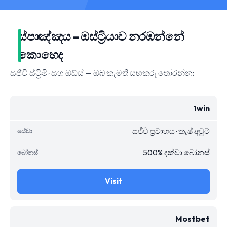
ස්පාඤ්ඤය – ඔස්ට්‍රියාව නරඹන්නේ
කොහෙද
සජීවී ස්ට්‍රීමිං සහ ඔඩ්ස් — ඔබ කැමති සහකරු තෝරන්න:
1win
සජීවී ප්‍රවාහය · කැෂ් අවුට්
500% දක්වා බෝනස්
Visit
Mostbet