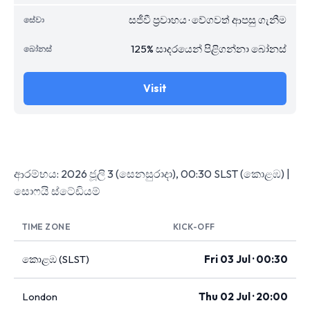
සජීවී ප්‍රවාහය · වේගවත් ආපසු ගැනීම
125% සාදරයෙන් පිළිගන්නා බෝනස්
Visit
ආරම්භය: 2026 ජූලි 3 (සෙනසුරාදා), 00:30 SLST (කොළඹ) |
සොෆයි ස්ටේඩියම්
TIME ZONE
KICK-OFF
කොළඹ (SLST)
Fri 03 Jul · 00:30
London
Thu 02 Jul · 20:00