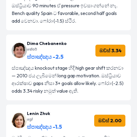
ඔස්ට්‍රියාව 90 minutes ඒ pressure ඉවසා ගන්නේ නෑ.
Bench quality Spain ට favorable, second half goals
add වෙනවා. ෆෝරා (-1.5) ස්ථිර.
Dima Chebanenko
කේපර්
ඔඩ්ස් 3.34
ස්පාඤ්ඤය -2.5
ස්පාඤ්ඤය knockout stage හිදී high gear shift කරනවා
— 2010 ජය ලැබීමෙන් long gap motivation. ඔස්ට්‍රියාව
ආරක්ෂාව gaps නිසා 3+ goals allow likely. ෆෝරා (-2.5)
odds 3.34 risky නමුත් value ඇති.
Lenin Zhuk
ප්‍රෝ
ඔඩ්ස් 2.00
ස්පාඤ්ඤය -1.5