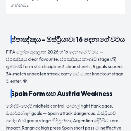
ගන්නවා.
ස්පාඤ්ඤය – ඔස්ට්‍රියාව: 16 දෙනාගේ වටය
FIFA ලෝක කුසලාන 2026 හි 16 දෙනාගේ වටය —
ස්පාඤ්ඤය clear favourite. ස්පාඤ්ඤය කාණ්ඩ stage හිදී
දැකුණේ form සහ discipline: 3 clean sheets, 5 goals scored.
34-match unbeaten streak carry කර ගෙන knockout stage
ට enter. ⚽
Spain Form සහ Austria Weakness
රොද්රී-පෙද්රී midfield control, යාමාල් right flank pace,
ඔයාර්සාබාල් goals — Spain attack dangerous. ඔස්ට්‍රියාව
ගෝල 6 ක් group stage හිදී දුන්නා, Argentina ඉදිරිපිට zero
impact. Rangnick high press Spain short pass ට ineffective.