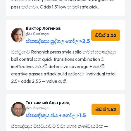
pass කරනවා. Odds 1.51 low නමුත් safe pick.
Виктор Логинов
ක්‍රීඩා විශේෂඥයා
ඔඩ්ස් 2.55
ස්පාඤ්ඤය පුද්ගල ගෝල >2.5
ඔස්ට්‍රියාව Rangnick press style solid නමුත් ස්පාඤ්ඤය
ball control සහ quick transitions combination ට
ineffective. රොද්රී defensive coverage + පෙද්රී
creative passes attack build කරනවා. Individual total
2.5+ odds 2.55 — value ඇති.
Тот самый Австриец
ක්‍රීඩා විශේෂඥයා
ඔඩ්ස් 1.62
ස්පාඤ්ඤය ජය + ගෝල >1.5
ස්පාඤ්ඤය ඔස්ට්‍රියාවට වඩා හොඳ කණ්ඩායමක් —