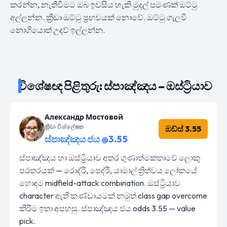
කරන්න, නැතිවීමට ඔබ ඉවසිය හැකි මුදල් පමණක් ඔට්ටු
අල්ලන්න. ක්‍රීඩා ඔට්ටු ප්‍රභවයක් නොවේ. ඔට්ටු ගැලවී
නොගියොත් උදව් ඉල්ලන්න.
විශේෂඥ පිළිතුරු: ස්පාඤ්ඤය – ඔස්ට්‍රියාව
Александр Мостовой
ක්‍රීඩා විශ්ලේෂක
ඔඩ්ස් 3.55
ස්පාඤ්ඤය ජය @3.55
ස්පාඤ්ඤය හා ඔස්ට්‍රියාව අතර ගුණාත්මකතාවේ ලොකු
පරතරයක් — රොද්රී, පෙද්රී, යාමාල් ත්‍රිත්වය ලෝකයේ
හොඳම midfield-attack combination. ඔස්ට්‍රියාව
character ඇති කණ්ඩායමක් නමුත් class gap overcome
කිරීම ඉතා අපහසු. ස්පාඤ්ඤය ජය odds 3.55 — value
pick.