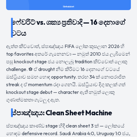
ෆේවරිට් vs. ශක්‍ය ප්‍රතිවාදි — 16 දෙනාගේ
වටය
ඇත්ත කිව්වොත්, ස්පාඤ්ඤය FIFA ලෝක කුසලාන 2026 හි
top favorites අතරේ ගැනෙනවා — නමුත් 2010 ජය ලැබීමෙන්
පසු knockout stage ජය නොලැබූ tradition කිව්වොත් ලොකු
challenge. ⚽ ඒ drought නිම කිරීමට 16 දෙනාගේ වටයේ
ඔස්ට්‍රියාව සමඟ හොඳ opportunity. තරඟ 34 ක් නොපරාජිත
streak ද ඒ momentum රදා ගෙනයි. ඔස්ට්‍රියාව දිගු කලක් ගත්
knockout stage debut — character ඇති නමුත් ලොකු
ගුණාත්මකතා ගැටලු ද ඇත.
ස්පාඤ්ඤය: Clean Sheet Machine
ස්පාඤ්ඤය කාණ්ඩ stage හිදී clean sheet 3 ක් — ලෝකයේ
හොඳම defensive record. Saudi Arabia 4:0, Uruguay 1:0 ජය,