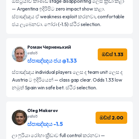
ඔස්ට්‍රියාව කාණ්ඩ stage disappointing ලෙස ක්‍රීඩා කළා
— Argentina ඉදිරිපිට zero impact show කළා.
ස්පාඤ්ඤය ඒ weakness exploit කරනවා, comfortable
ජය ලැබෙනවා. ෆෝරා (-1.5) ස්ථිර selection.
Роман Черненький
කේපර්
ඔඩ්ස් 1.33
ස්පාඤ්ඤය ජය @1.33
ස්පාඤ්ඤය individual players ලෙස ද team unit ලෙස ද
Austria ට ඉදිරියෙන් — class gap clear. Odds 1.33 low
නමුත් Spain win safe bet. ස්ථිර selection.
Oleg Makarov
කේපර්
ඔඩ්ස් 2.00
ස්පාඤ්ඤය -1.5
ලා ෆූරියා රෝහා ක්‍රීඩාව full control කරනවා —