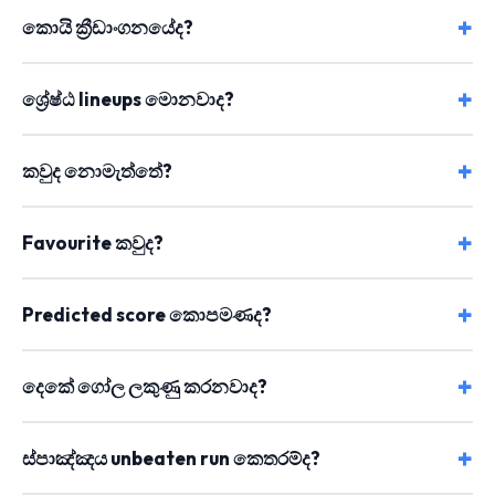
කොයි ක්‍රීඩාංගනයේද?
ශ්‍රේෂ්ඨ lineups මොනවාද?
කවුද නොමැත්තේ?
Favourite කවුද?
Predicted score කොපමණද?
දෙකේ ගෝල ලකුණු කරනවාද?
ස්පාඤ්ඤය unbeaten run කෙතරම්ද?