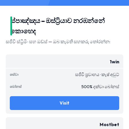
ස්පාඤ්ඤය – ඔස්ට්‍රියාව නරඹන්නේ
කොහෙද
සජීවී ස්ට්‍රීමිං සහ ඔඩ්ස් — ඔබ කැමති සහකරු තෝරන්න:
1win
සජීවී ප්‍රවාහය · කැෂ් අවුට්
500% දක්වා බෝනස්
Visit
Mostbet