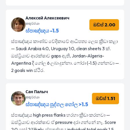
Алексей Алексеевич
කතුවරයා
ඔඩ්ස් 2.00
ස්පාඤ්ඤය -1.5
ස්පාඤ්ඤය කාණ්ඩ වේදිකාවේ ආධිපත්‍ය ලෙස ක්‍රීඩා කළා
— Saudi Arabia 4:0, Uruguay 1:0, clean sheets 3 ක්.
ඔස්ට්‍රියාව ආරක්ෂාව gaps ඇති, Jordan-Algeria-
Argentina දී ගෝල 6 ලබා දුන්නා. ෆෝරා (-1.5) ගන්නවා —
2 goals win ස්ථිර.
Сан Палыч
කතුවරයා
ඔඩ්ස් 1.51
ස්පාඤ්ඤය පුද්ගල ගෝල >1.5
ස්පාඤ්ඤය high press flanks හරහා ක්‍රීඩා කරනවා —
ඔස්ට්‍රියාව ආරක්ෂාව ඒ pressure දරා ගන්නේ නෑ. Score
2:0 හෝ 2:1 likely, ස්පාඤ්ඤය individual total goals 1.5