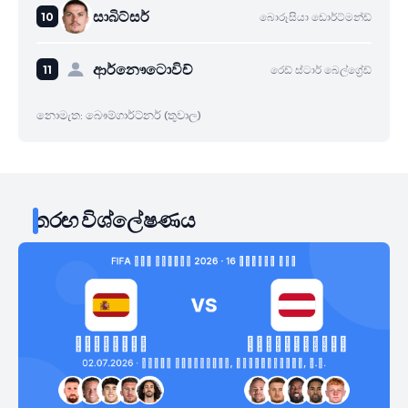
සාබිට්සර්
බොරූසියා ඩොර්ට්මන්ඩ්
ආර්නෞටොවිච්
රෙඩ් ස්ටාර් බෙල්ග්‍රේඩ්
නොමැත: බෞම්ගාර්ට්නර් (තුවාල)
තරඟ විශ්ලේෂණය