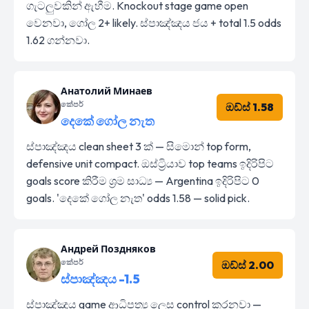
ගැටලුවකින් ඇහීම. Knockout stage game open
වෙනවා, ගෝල 2+ likely. ස්පාඤ්ඤය ජය + total 1.5 odds
1.62 ගන්නවා.
Анатолий Минаев
කේපර්
ඔඩ්ස් 1.58
දෙකේ ගෝල නැත
ස්පාඤ්ඤය clean sheet 3 ක් — සිමොන් top form,
defensive unit compact. ඔස්ට්‍රියාව top teams ඉදිරිපිට
goals score කිරීම ශ්‍රම සාධ්‍ය — Argentina ඉදිරිපිට 0
goals. 'දෙකේ ගෝල නැත' odds 1.58 — solid pick.
Андрей Поздняков
කේපර්
ඔඩ්ස් 2.00
ස්පාඤ්ඤය -1.5
ස්පාඤ්ඤය game ආධිපත්‍ය ලෙස control කරනවා —