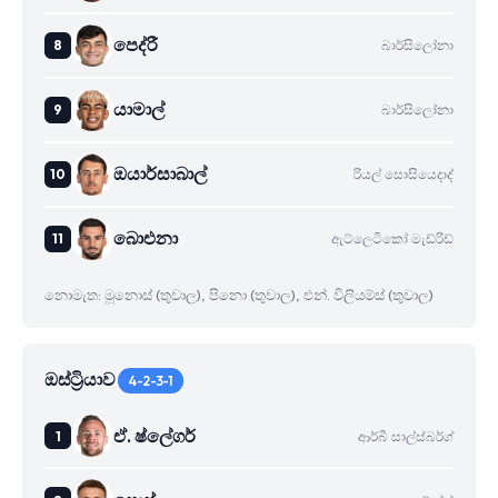
පෙද්රී
බාර්සිලෝනා
යාමාල්
බාර්සිලෝනා
ඔයාර්සාබාල්
රියල් සොසියෙදාද්
බාෙඑනා
ඇට්ලෙටිකෝ මැඩ්රිඩ්
නොමැත: මූනොස් (තුවාල), පිනො (තුවාල), එන්. විලියම්ස් (තුවාල)
ඔස්ට්‍රියාව
4-2-3-1
ඒ. ෂ්ලේගර්
ආර්බී සාල්ස්බර්ග්