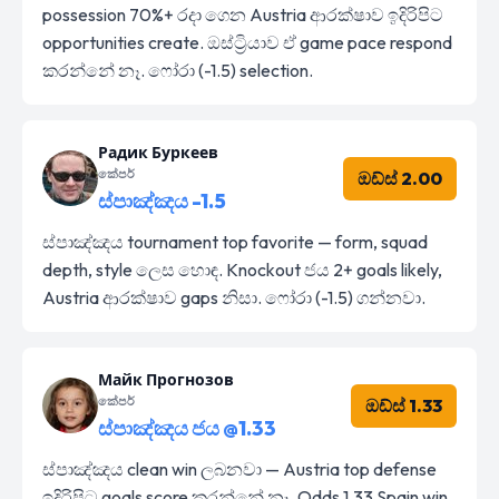
possession 70%+ රදා ගෙන Austria ආරක්ෂාව ඉදිරිපිට
opportunities create. ඔස්ට්‍රියාව ඒ game pace respond
කරන්නේ නෑ. ෆෝරා (-1.5) selection.
Радик Буркеев
කේපර්
ඔඩ්ස් 2.00
ස්පාඤ්ඤය -1.5
ස්පාඤ්ඤය tournament top favorite — form, squad
depth, style ලෙස හොඳ. Knockout ජය 2+ goals likely,
Austria ආරක්ෂාව gaps නිසා. ෆෝරා (-1.5) ගන්නවා.
Майк Прогнозов
කේපර්
ඔඩ්ස් 1.33
ස්පාඤ්ඤය ජය @1.33
ස්පාඤ්ඤය clean win ලබනවා — Austria top defense
ඉදිරිපිට goals score කරන්නේ නෑ. Odds 1.33 Spain win