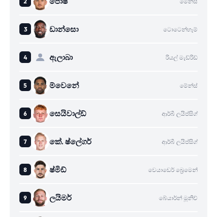
පොෂ්
මේන්ස්
ඩාන්සො
ටොටෙන්හෑම්
ඇලාබා
රියල් මැඩ්රිඩ්
ම්වෙනේ
මේන්ස්
සෙයිවාල්ඩ්
ආර්බී ලයිප්සිග්
කේ. ෂ්ලේගර්
ආර්බී ලයිප්සිග්
ෂ්මිඩ්
වෙයාඩෙර් බ්‍රෙමෙන්
ලයිමර්
බේයාර්න් මූනිච්