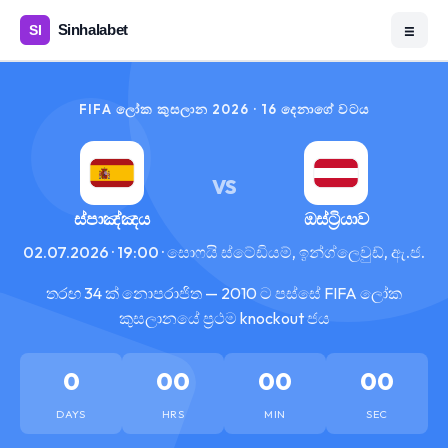
☰
FIFA ලෝක කුසලාන 2026 · 16 දෙනාගේ වටය
VS
ස්පාඤ්ඤය
ඔස්ට්‍රියාව
02.07.2026 · 19:00 · සොෆයි ස්ටේඩියම්, ඉන්ග්ලෙවුඩ්, ඇ.ජ.
තරඟ 34 ක් නොපරාජිත — 2010 ට පස්සේ FIFA ලෝක
කුසලානයේ ප්‍රථම knockout ජය
0
00
00
00
DAYS
HRS
MIN
SEC