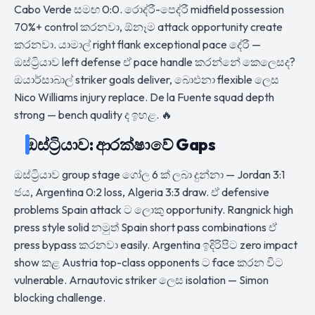
Cabo Verde සමඟ 0:0. රොද්රී-පෙද්රී midfield possession
70%+ control කරනවා, ඕනෑම attack opportunity create
කරනවා. යාමාල් right flank exceptional pace දේරී —
ඔස්ට්‍රියාව left defense ඒ pace handle කරන්නේ කෙලෙසද?
ඔයාර්සාබාල් striker goals deliver, බාෙඑනා flexible ලෙස
Nico Williams injury replace. De la Fuente squad depth
strong — bench quality ද ඉහළ. 🔥
ඔස්ට්‍රියාව: ආරක්ෂාවේ Gaps
ඔස්ට්‍රියාව group stage ගෝල 6 ක් ලබා දුන්නා — Jordan 3:1
ජය, Argentina 0:2 loss, Algeria 3:3 draw. ඒ defensive
problems Spain attack ට ලොකු opportunity. Rangnick high
press style solid නමුත් Spain short pass combinations ඒ
press bypass කරනවා easily. Argentina ඉදිරිපිට zero impact
show කළ Austria top-class opponents ට face කරන විට
vulnerable. Arnautovic striker ලෙස isolation — Simon
blocking challenge.