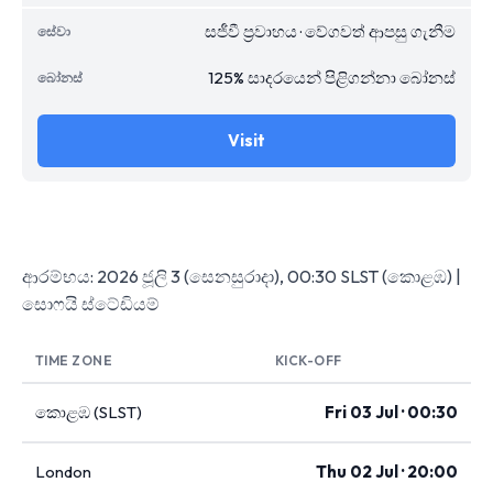
සජීවී ප්‍රවාහය · වේගවත් ආපසු ගැනීම
125% සාදරයෙන් පිළිගන්නා බෝනස්
Visit
ආරම්භය: 2026 ජූලි 3 (සෙනසුරාදා), 00:30 SLST (කොළඹ) |
සොෆයි ස්ටේඩියම්
TIME ZONE
KICK-OFF
කොළඹ (SLST)
Fri 03 Jul · 00:30
London
Thu 02 Jul · 20:00