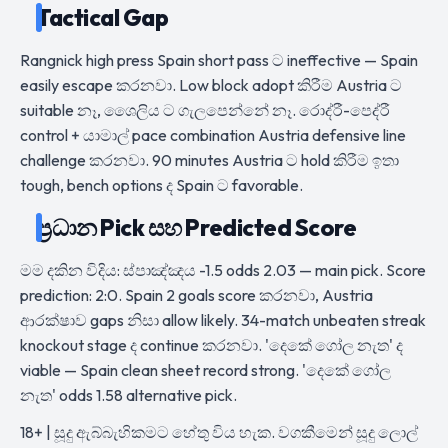
Tactical Gap
Rangnick high press Spain short pass ට ineffective — Spain
easily escape කරනවා. Low block adopt කිරීම Austria ට
suitable නෑ, ශෛලිය ට ගැලපෙන්නේ නෑ. රොද්රී-පෙද්රී
control + යාමාල් pace combination Austria defensive line
challenge කරනවා. 90 minutes Austria ට hold කිරීම ඉතා
tough, bench options ද Spain ට favorable.
ප්‍රධාන Pick සහ Predicted Score
මම දකින විදිය: ස්පාඤ්ඤය -1.5 odds 2.03 — main pick. Score
prediction: 2:0. Spain 2 goals score කරනවා, Austria
ආරක්ෂාව gaps නිසා allow likely. 34-match unbeaten streak
knockout stage ද continue කරනවා. 'දෙකේ ගෝල නැත' ද
viable — Spain clean sheet record strong. 'දෙකේ ගෝල
නැත' odds 1.58 alternative pick.
18+ | සූදු ඇබ්බැහිකමට හේතු විය හැක. වගකීමෙන් සූදු ලොල්