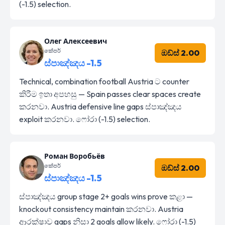
(-1.5) selection.
Олег Алексеевич
කේපර්
ඔඩ්ස් 2.00
ස්පාඤ්ඤය -1.5
Technical, combination football Austria ට counter
කිරීම ඉතා අපහසු — Spain passes clear spaces create
කරනවා. Austria defensive line gaps ස්පාඤ්ඤය
exploit කරනවා. ෆෝරා (-1.5) selection.
Роман Воробьёв
කේපර්
ඔඩ්ස් 2.00
ස්පාඤ්ඤය -1.5
ස්පාඤ්ඤය group stage 2+ goals wins prove කළා —
knockout consistency maintain කරනවා. Austria
ආරක්ෂාව gaps නිසා 2 goals allow likely. ෆෝරා (-1.5)