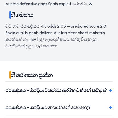
Austria defensive gaps Spain exploit කරනවා. 🔥
නිගමනය
මට නම් ස්පාඤ්ඤය -1.5 odds 2.03 — predicted score 2:0.
Spain quality goals deliver, Austria clean sheet maintain
කරන්නේ නෑ. 18+ | සූදු ඇබ්බැහිකමට හේතු විය හැක.
වගකීමෙන් සූදු ලොල් කරන්න.
නිතර අසන ප්‍රශ්න
ස්පාඤ්ඤය – ඔස්ට්‍රියාව තරඟය ආරම්භ වන්නේ කවදාද?
ස්පාඤ්ඤය – ඔස්ට්‍රියාව නරඹන්නේ කොහෙද?