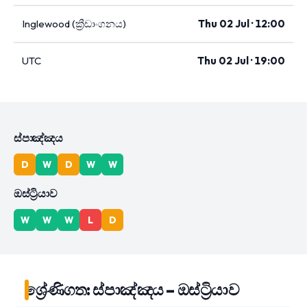
Inglewood (ක්‍රීඩාංගනය)
Thu 02 Jul · 12:00
UTC
Thu 02 Jul · 19:00
ස්පාඤ්ඤය
D
W
D
W
W
ඔස්ට්‍රියාව
W
W
W
L
D
ශ්‍රේණිගත: ස්පාඤ්ඤය – ඔස්ට්‍රියාව