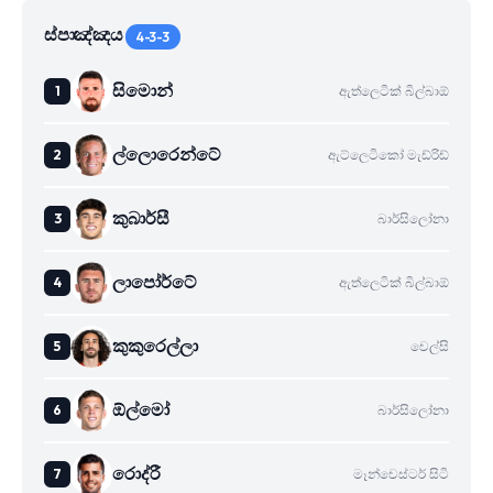
ස්පාඤ්ඤය
4-3-3
සිමොන්
ඇත්ලෙටික් බිල්බාඕ
ල්ලොරෙන්ටේ
ඇට්ලෙටිකෝ මැඩ්රිඩ්
කුබාර්සී
බාර්සිලෝනා
ලාපෝර්ටේ
ඇත්ලෙටික් බිල්බාඕ
කුකුරෙල්ලා
චෙල්සි
ඕල්මෝ
බාර්සිලෝනා
රොද්රී
මෑන්චෙස්ටර් සිටි