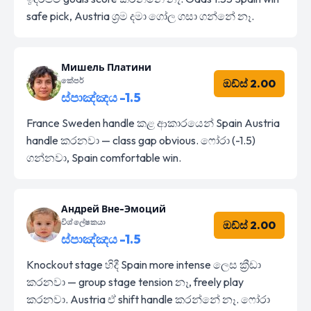
safe pick, Austria ශ්‍රම දමා ගෝල ගසා ගන්නේ නෑ.
Мишель Платини
කේපර්
ඔඩ්ස් 2.00
ස්පාඤ්ඤය -1.5
France Sweden handle කළ ආකාරයෙන් Spain Austria
handle කරනවා — class gap obvious. ෆෝරා (-1.5)
ගන්නවා, Spain comfortable win.
Андрей Вне-Эмоций
විශ්ලේෂකයා
ඔඩ්ස් 2.00
ස්පාඤ්ඤය -1.5
Knockout stage හිදී Spain more intense ලෙස ක්‍රීඩා
කරනවා — group stage tension නෑ, freely play
කරනවා. Austria ඒ shift handle කරන්නේ නෑ. ෆෝරා