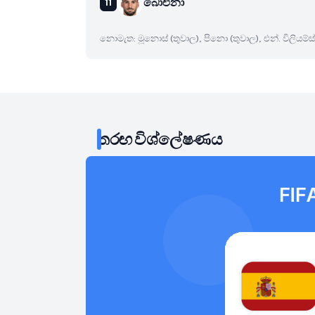
බාෙඑනා
නොමැත: මූනොස් (තුවාල), පිනො (තුවාල), එන්. විලියම්ස්
තරඟ විශ්ලේෂණය