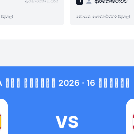
ආර්නෞටොවිච්
ඇට්ලෙටිකෝ මැඩ්රිඩ්
 (තුවාල)
නොමැත: බෞම්ගාර්ට්නර් (තුවාල)