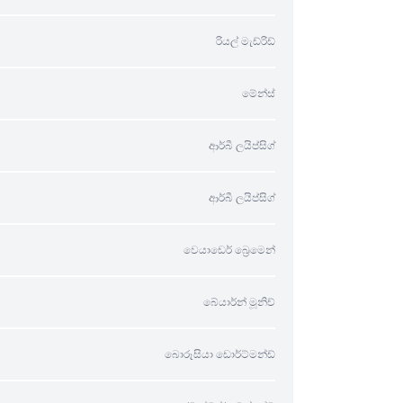
රියල් මැඩ්රිඩ්
මේන්ස්
ආර්බී ලයිප්සිග්
ආර්බී ලයිප්සිග්
වෙයාඩෙර් බ්‍රෙමෙන්
බේයාර්න් මූනිච්
බොරූසියා ඩොර්ට්මන්ඩ්