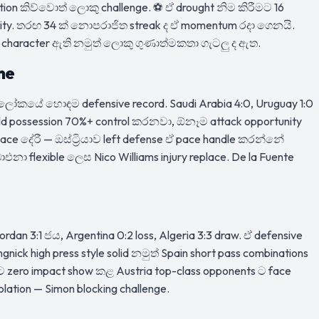
ion කිව්වොත් ලොකු challenge. ⚽ ඒ drought නිම කිරීමට 16
ty. තරඟ 34 ක් නොපරාජිත streak ද ඒ momentum රදා ගෙනයි.
t — character ඇති නමුත් ලොකු ගුණාත්මකතා ගැටලු ද ඇත.
ne
— ලෝකයේ හොඳම defensive record. Saudi Arabia 4:0, Uruguay 1:0
eld possession 70%+ control කරනවා, ඕනෑම attack opportunity
pace දේරී — ඔස්ට්‍රියාව left defense ඒ pace handle කරන්නේ
එනා flexible ලෙස Nico Williams injury replace. De la Fuente
ordan 3:1 ජය, Argentina 0:2 loss, Algeria 3:3 draw. ඒ defensive
nick high press style solid නමුත් Spain short pass combinations
ිට zero impact show කළ Austria top-class opponents ට face
lation — Simon blocking challenge.