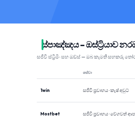
ස්පාඤ්ඤය – ඔස්ට්‍රියාව
සජීවී ස්ට්‍රීමිං සහ ඔඩ්ස් — ඔබ කැමති සහකරු ත
සේවා
1win
සජීවී ප්‍රවාහය · කැෂ් අවුට්
Mostbet
සජීවී ප්‍රවාහය · වේගවත් ආ