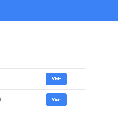
Visit
්
Visit