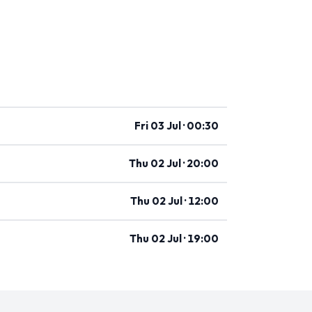
Fri 03 Jul · 00:30
Thu 02 Jul · 20:00
Thu 02 Jul · 12:00
Thu 02 Jul · 19:00