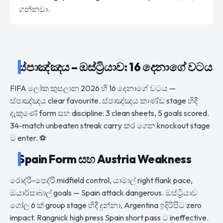
ගන්නවා.
ස්පාඤ්ඤය – ඔස්ට්‍රියාව: 16 දෙනාගේ වටය
FIFA ලෝක කුසලාන 2026 හි 16 දෙනාගේ වටය —
ස්පාඤ්ඤය clear favourite. ස්පාඤ්ඤය කාණ්ඩ stage හිදී
දැකුණේ form සහ discipline: 3 clean sheets, 5 goals scored.
34-match unbeaten streak carry කර ගෙන knockout stage
ට enter. ⚽
Spain Form සහ Austria Weakness
රොද්රී-පෙද්රී midfield control, යාමාල් right flank pace,
ඔයාර්සාබාල් goals — Spain attack dangerous. ඔස්ට්‍රියාව
ගෝල 6 ක් group stage හිදී දුන්නා, Argentina ඉදිරිපිට zero
impact. Rangnick high press Spain short pass ට ineffective.