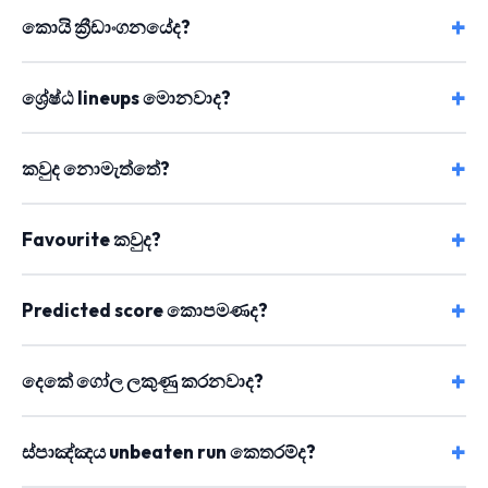
කොයි ක්‍රීඩාංගනයේද?
ශ්‍රේෂ්ඨ lineups මොනවාද?
කවුද නොමැත්තේ?
Favourite කවුද?
Predicted score කොපමණද?
දෙකේ ගෝල ලකුණු කරනවාද?
ස්පාඤ්ඤය unbeaten run කෙතරම්ද?