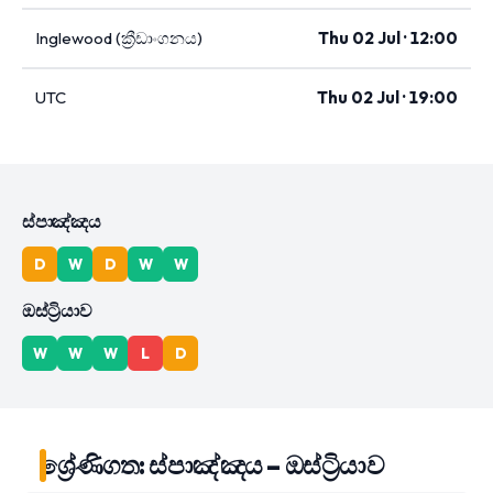
Inglewood (ක්‍රීඩාංගනය)
Thu 02 Jul · 12:00
UTC
Thu 02 Jul · 19:00
ස්පාඤ්ඤය
D
W
D
W
W
ඔස්ට්‍රියාව
W
W
W
L
D
ශ්‍රේණිගත: ස්පාඤ්ඤය – ඔස්ට්‍රියාව