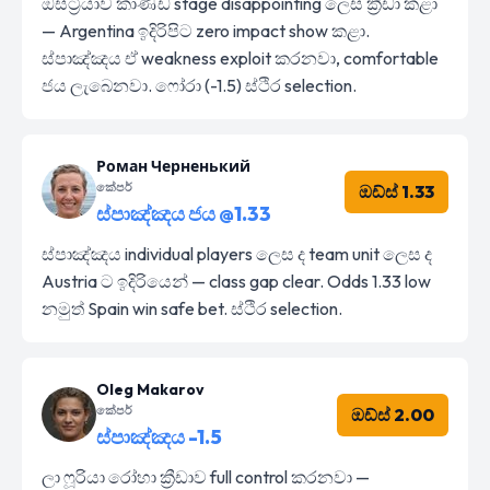
ඔස්ට්‍රියාව කාණ්ඩ stage disappointing ලෙස ක්‍රීඩා කළා
— Argentina ඉදිරිපිට zero impact show කළා.
ස්පාඤ්ඤය ඒ weakness exploit කරනවා, comfortable
ජය ලැබෙනවා. ෆෝරා (-1.5) ස්ථිර selection.
Роман Черненький
කේපර්
ඔඩ්ස් 1.33
ස්පාඤ්ඤය ජය @1.33
ස්පාඤ්ඤය individual players ලෙස ද team unit ලෙස ද
Austria ට ඉදිරියෙන් — class gap clear. Odds 1.33 low
නමුත් Spain win safe bet. ස්ථිර selection.
Oleg Makarov
කේපර්
ඔඩ්ස් 2.00
ස්පාඤ්ඤය -1.5
ලා ෆූරියා රෝහා ක්‍රීඩාව full control කරනවා —