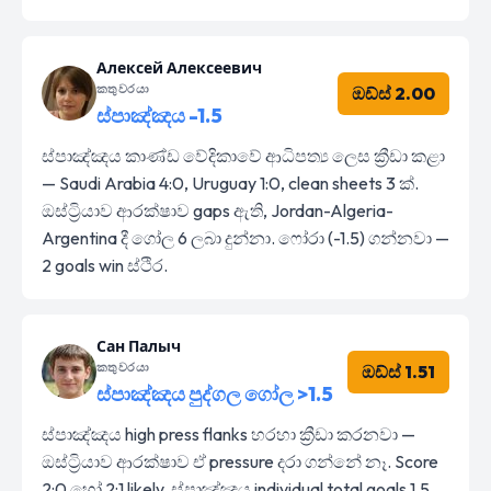
Алексей Алексеевич
කතුවරයා
ඔඩ්ස් 2.00
ස්පාඤ්ඤය -1.5
ස්පාඤ්ඤය කාණ්ඩ වේදිකාවේ ආධිපත්‍ය ලෙස ක්‍රීඩා කළා
— Saudi Arabia 4:0, Uruguay 1:0, clean sheets 3 ක්.
ඔස්ට්‍රියාව ආරක්ෂාව gaps ඇති, Jordan-Algeria-
Argentina දී ගෝල 6 ලබා දුන්නා. ෆෝරා (-1.5) ගන්නවා —
2 goals win ස්ථිර.
Сан Палыч
කතුවරයා
ඔඩ්ස් 1.51
ස්පාඤ්ඤය පුද්ගල ගෝල >1.5
ස්පාඤ්ඤය high press flanks හරහා ක්‍රීඩා කරනවා —
ඔස්ට්‍රියාව ආරක්ෂාව ඒ pressure දරා ගන්නේ නෑ. Score
2:0 හෝ 2:1 likely, ස්පාඤ්ඤය individual total goals 1.5