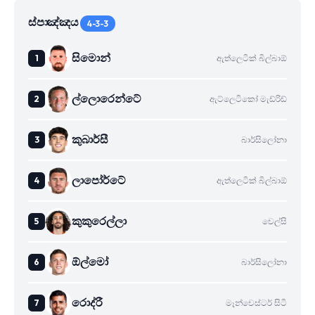
ස්පාඤ්ඤය
4-3-3
සිමොන්
ඇත්ලෙටික් බිල්බාඕ
ල්ලොරෙන්ටේ
ඇට්ලෙටිකෝ මැඩ්රිඩ්
කුබාර්සී
බාර්සිලෝනා
ලාපෝර්ටේ
ඇත්ලෙටික් බිල්බාඕ
කුකුරෙල්ලා
චෙල්සි
ඕල්මෝ
බාර්සිලෝනා
රොද්රී
මෑන්චෙස්ටර් සිටි