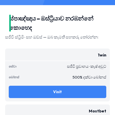
ස්පාඤ්ඤය – ඔස්ට්‍රියාව නරඹන්නේ
කොහෙද
සජීවී ස්ට්‍රීමිං සහ ඔඩ්ස් — ඔබ කැමති සහකරු තෝරන්න:
1win
සජීවී ප්‍රවාහය · කැෂ් අවුට්
500% දක්වා බෝනස්
Visit
Mostbet