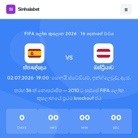
☰
FIFA ලෝක කුසලාන 2026 · 16 දෙනාගේ වටය
VS
ස්පාඤ්ඤය
ඔස්ට්‍රියාව
02.07.2026 · 19:00 · සොෆයි ස්ටේඩියම්, ඉන්ග්ලෙවුඩ්, ඇ.ජ.
තරඟ 34 ක් නොපරාජිත — 2010 ට පස්සේ FIFA ලෝක
කුසලානයේ ප්‍රථම knockout ජය
0
00
00
00
DAYS
HRS
MIN
SEC