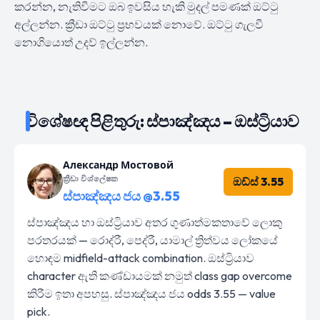
කරන්න, නැතිවීමට ඔබ ඉවසිය හැකි මුදල් පමණක් ඔට්ටු
අල්ලන්න. ක්‍රීඩා ඔට්ටු ප්‍රභවයක් නොවේ. ඔට්ටු ගැලවී
නොගියොත් උදව් ඉල්ලන්න.
විශේෂඥ පිළිතුරු: ස්පාඤ්ඤය – ඔස්ට්‍රියාව
Александр Мостовой
ක්‍රීඩා විශ්ලේෂක
ඔඩ්ස් 3.55
ස්පාඤ්ඤය ජය @3.55
ස්පාඤ්ඤය හා ඔස්ට්‍රියාව අතර ගුණාත්මකතාවේ ලොකු
පරතරයක් — රොද්රී, පෙද්රී, යාමාල් ත්‍රිත්වය ලෝකයේ
හොඳම midfield-attack combination. ඔස්ට්‍රියාව
character ඇති කණ්ඩායමක් නමුත් class gap overcome
කිරීම ඉතා අපහසු. ස්පාඤ්ඤය ජය odds 3.55 — value
pick.