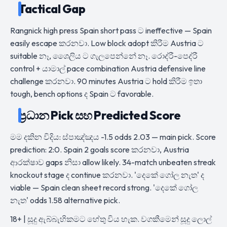
Tactical Gap
Rangnick high press Spain short pass ට ineffective — Spain
easily escape කරනවා. Low block adopt කිරීම Austria ට
suitable නෑ, ශෛලිය ට ගැලපෙන්නේ නෑ. රොද්රී-පෙද්රී
control + යාමාල් pace combination Austria defensive line
challenge කරනවා. 90 minutes Austria ට hold කිරීම ඉතා
tough, bench options ද Spain ට favorable.
ප්‍රධාන Pick සහ Predicted Score
මම දකින විදිය: ස්පාඤ්ඤය -1.5 odds 2.03 — main pick. Score
prediction: 2:0. Spain 2 goals score කරනවා, Austria
ආරක්ෂාව gaps නිසා allow likely. 34-match unbeaten streak
knockout stage ද continue කරනවා. 'දෙකේ ගෝල නැත' ද
viable — Spain clean sheet record strong. 'දෙකේ ගෝල
නැත' odds 1.58 alternative pick.
18+ | සූදු ඇබ්බැහිකමට හේතු විය හැක. වගකීමෙන් සූදු ලොල්