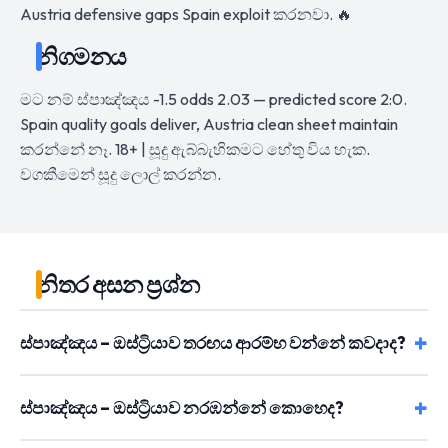
Austria defensive gaps Spain exploit කරනවා. 🔥
නිගමනය
මට නම් ස්පාඤ්ඤය -1.5 odds 2.03 — predicted score 2:0.
Spain quality goals deliver, Austria clean sheet maintain
කරන්නේ නෑ. 18+ | සූදු ඇබ්බැහිකමට හේතු විය හැක.
වගකීමෙන් සූදු ලොල් කරන්න.
නිතර අසන ප්‍රශ්න
ස්පාඤ්ඤය – ඔස්ට්‍රියාව තරඟය ආරම්භ වන්නේ කවදාද?
ස්පාඤ්ඤය – ඔස්ට්‍රියාව නරඹන්නේ කොහෙද?