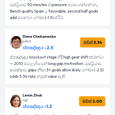
ඔස්ට්‍රියාව 90 minutes ඒ pressure ඉවසා ගන්නේ නෑ.
Bench quality Spain ට favorable, second half goals
add වෙනවා. ෆෝරා (-1.5) ස්ථිර.
Dima Chebanenko
කේපර්
ඔඩ්ස් 3.34
ස්පාඤ්ඤය -2.5
ස්පාඤ්ඤය knockout stage හිදී high gear shift කරනවා
— 2010 ජය ලැබීමෙන් long gap motivation. ඔස්ට්‍රියාව
ආරක්ෂාව gaps නිසා 3+ goals allow likely. ෆෝරා (-2.5)
odds 3.34 risky නමුත් value ඇති.
Lenin Zhuk
ප්‍රෝ
ඔඩ්ස් 2.00
ස්පාඤ්ඤය -1.5