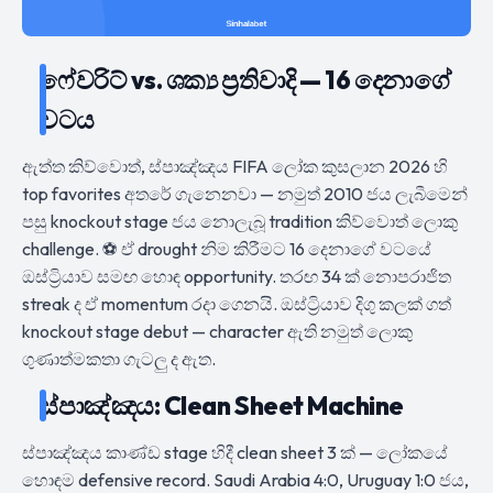
ෆේවරිට් vs. ශක්‍ය ප්‍රතිවාදි — 16 දෙනාගේ
වටය
ඇත්ත කිව්වොත්, ස්පාඤ්ඤය FIFA ලෝක කුසලාන 2026 හි
top favorites අතරේ ගැනෙනවා — නමුත් 2010 ජය ලැබීමෙන්
පසු knockout stage ජය නොලැබූ tradition කිව්වොත් ලොකු
challenge. ⚽ ඒ drought නිම කිරීමට 16 දෙනාගේ වටයේ
ඔස්ට්‍රියාව සමඟ හොඳ opportunity. තරඟ 34 ක් නොපරාජිත
streak ද ඒ momentum රදා ගෙනයි. ඔස්ට්‍රියාව දිගු කලක් ගත්
knockout stage debut — character ඇති නමුත් ලොකු
ගුණාත්මකතා ගැටලු ද ඇත.
ස්පාඤ්ඤය: Clean Sheet Machine
ස්පාඤ්ඤය කාණ්ඩ stage හිදී clean sheet 3 ක් — ලෝකයේ
හොඳම defensive record. Saudi Arabia 4:0, Uruguay 1:0 ජය,