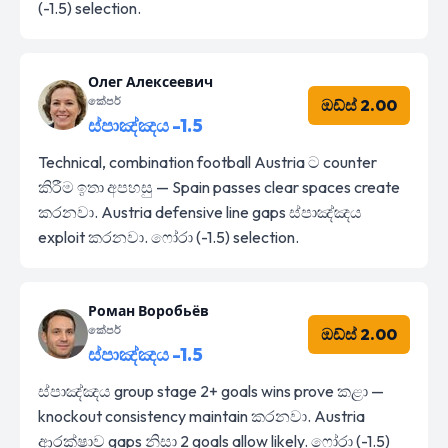
(-1.5) selection.
Олег Алексеевич
කේපර්
ඔඩ්ස් 2.00
ස්පාඤ්ඤය -1.5
Technical, combination football Austria ට counter
කිරීම ඉතා අපහසු — Spain passes clear spaces create
කරනවා. Austria defensive line gaps ස්පාඤ්ඤය
exploit කරනවා. ෆෝරා (-1.5) selection.
Роман Воробьёв
කේපර්
ඔඩ්ස් 2.00
ස්පාඤ්ඤය -1.5
ස්පාඤ්ඤය group stage 2+ goals wins prove කළා —
knockout consistency maintain කරනවා. Austria
ආරක්ෂාව gaps නිසා 2 goals allow likely. ෆෝරා (-1.5)