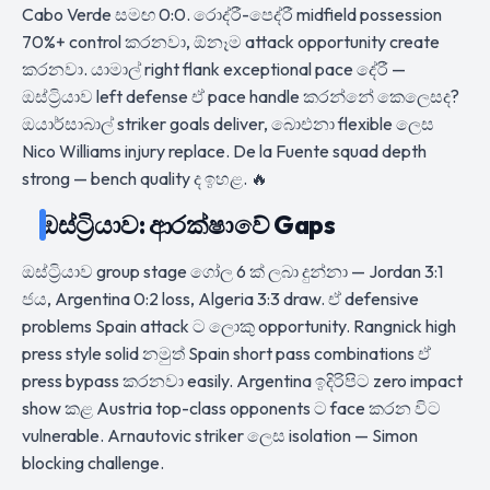
Cabo Verde සමඟ 0:0. රොද්රී-පෙද්රී midfield possession
70%+ control කරනවා, ඕනෑම attack opportunity create
කරනවා. යාමාල් right flank exceptional pace දේරී —
ඔස්ට්‍රියාව left defense ඒ pace handle කරන්නේ කෙලෙසද?
ඔයාර්සාබාල් striker goals deliver, බාෙඑනා flexible ලෙස
Nico Williams injury replace. De la Fuente squad depth
strong — bench quality ද ඉහළ. 🔥
ඔස්ට්‍රියාව: ආරක්ෂාවේ Gaps
ඔස්ට්‍රියාව group stage ගෝල 6 ක් ලබා දුන්නා — Jordan 3:1
ජය, Argentina 0:2 loss, Algeria 3:3 draw. ඒ defensive
problems Spain attack ට ලොකු opportunity. Rangnick high
press style solid නමුත් Spain short pass combinations ඒ
press bypass කරනවා easily. Argentina ඉදිරිපිට zero impact
show කළ Austria top-class opponents ට face කරන විට
vulnerable. Arnautovic striker ලෙස isolation — Simon
blocking challenge.