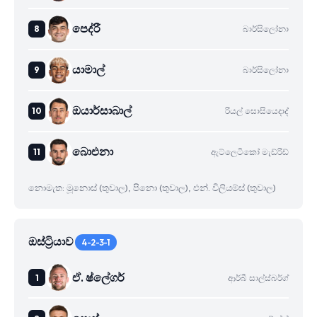
පෙද්රී
බාර්සිලෝනා
යාමාල්
බාර්සිලෝනා
ඔයාර්සාබාල්
රියල් සොසියෙදාද්
බාෙඑනා
ඇට්ලෙටිකෝ මැඩ්රිඩ්
නොමැත: මූනොස් (තුවාල), පිනො (තුවාල), එන්. විලියම්ස් (තුවාල)
ඔස්ට්‍රියාව
4-2-3-1
ඒ. ෂ්ලේගර්
ආර්බී සාල්ස්බර්ග්