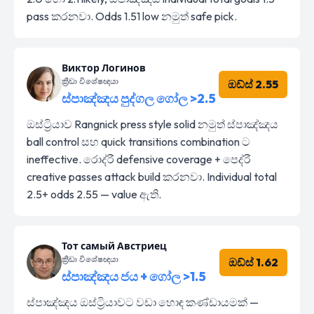
pass කරනවා. Odds 1.51 low නමුත් safe pick.
Виктор Логинов
ක්‍රීඩා විශේෂඥයා
ඔඩ්ස් 2.55
ස්පාඤ්ඤය පුද්ගල ගෝල >2.5
ඔස්ට්‍රියාව Rangnick press style solid නමුත් ස්පාඤ්ඤය
ball control සහ quick transitions combination ට
ineffective. රොද්රී defensive coverage + පෙද්රී
creative passes attack build කරනවා. Individual total
2.5+ odds 2.55 — value ඇති.
Тот самый Австриец
ක්‍රීඩා විශේෂඥයා
ඔඩ්ස් 1.62
ස්පාඤ්ඤය ජය + ගෝල >1.5
ස්පාඤ්ඤය ඔස්ට්‍රියාවට වඩා හොඳ කණ්ඩායමක් —