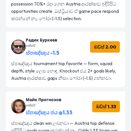
possession 70%+ රදා ගෙන Austria ආරක්ෂාව ඉදිරිපිට
opportunities create. ඔස්ට්‍රියාව ඒ game pace respond
කරන්නේ නෑ. ෆෝරා (-1.5) selection.
Радик Буркеев
කේපර්
ඔඩ්ස් 2.00
ස්පාඤ්ඤය -1.5
ස්පාඤ්ඤය tournament top favorite — form, squad
depth, style ලෙස හොඳ. Knockout ජය 2+ goals likely,
Austria ආරක්ෂාව gaps නිසා. ෆෝරා (-1.5) ගන්නවා.
Майк Прогнозов
කේපර්
ඔඩ්ස් 1.33
ස්පාඤ්ඤය ජය @1.33
ස්පාඤ්ඤය clean win ලබනවා — Austria top defense
ඉදිරිපිට goals score කරන්නේ නෑ. Odds 1.33 Spain win