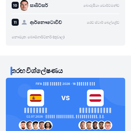
සාබිට්සර්
බොරූසියා ඩොර්ට්මන්ඩ්
ආර්නෞටොවිච්
රෙඩ් ස්ටාර් බෙල්ග්‍රේඩ්
නොමැත: බෞම්ගාර්ට්නර් (තුවාල)
තරඟ විශ්ලේෂණය