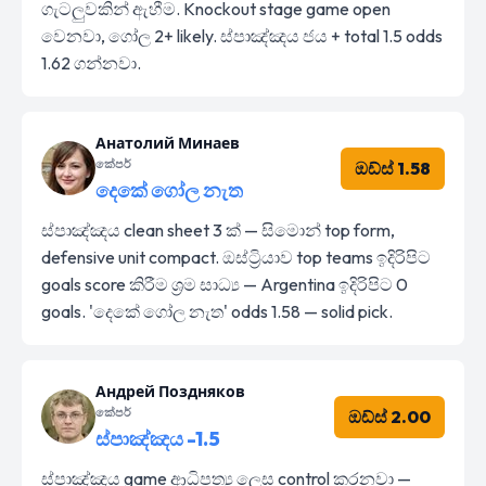
ගැටලුවකින් ඇහීම. Knockout stage game open
වෙනවා, ගෝල 2+ likely. ස්පාඤ්ඤය ජය + total 1.5 odds
1.62 ගන්නවා.
Анатолий Минаев
කේපර්
ඔඩ්ස් 1.58
දෙකේ ගෝල නැත
ස්පාඤ්ඤය clean sheet 3 ක් — සිමොන් top form,
defensive unit compact. ඔස්ට්‍රියාව top teams ඉදිරිපිට
goals score කිරීම ශ්‍රම සාධ්‍ය — Argentina ඉදිරිපිට 0
goals. 'දෙකේ ගෝල නැත' odds 1.58 — solid pick.
Андрей Поздняков
කේපර්
ඔඩ්ස් 2.00
ස්පාඤ්ඤය -1.5
ස්පාඤ්ඤය game ආධිපත්‍ය ලෙස control කරනවා —