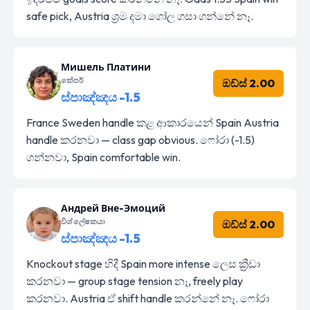
safe pick, Austria ශ්‍රම දමා ගෝල ගසා ගන්නේ නෑ.
Мишель Платини
කේපර්
ඔඩ්ස් 2.00
ස්පාඤ්ඤය -1.5
France Sweden handle කළ ආකාරයෙන් Spain Austria
handle කරනවා — class gap obvious. ෆෝරා (-1.5)
ගන්නවා, Spain comfortable win.
Андрей Вне-Эмоций
විශ්ලේෂකයා
ඔඩ්ස් 2.00
ස්පාඤ්ඤය -1.5
Knockout stage හිදී Spain more intense ලෙස ක්‍රීඩා
කරනවා — group stage tension නෑ, freely play
කරනවා. Austria ඒ shift handle කරන්නේ නෑ. ෆෝරා